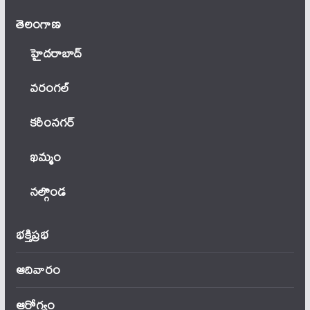
తెలంగాణ‌
హైదరాబాద్
వ‌రంగ‌ల్
కరీంనగర్
ఖ‌మ్మం
నల్గొండ
భక్తిప్రభ
ఆదివారం
ఆరోగ్యం