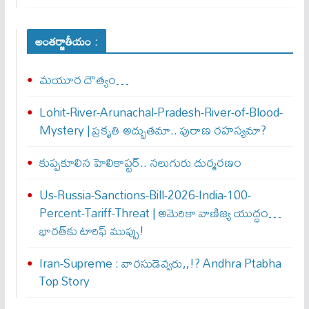
అంతర్జాతీయం :
మయూర దౌత్యం…
Lohit-River-Arunachal-Pradesh-River-of-Blood-
Mystery | ప్రకృతి అద్భుతమా.. పురాణ రహస్యమా?
కుప్పకూలిన హెలికాప్టర్‌.. నలుగురు దుర్మరణం
Us-Russia-Sanctions-Bill-2026-India-100-
Percent-Tariff-Threat | అమెరికా వాణిజ్య యుద్ధం…
భారత్‌కు టారిఫ్ ముప్పు!
Iran-Supreme : వార‌సుడెవ్వ‌రు,,!? Andhra Ptabha
Top Story