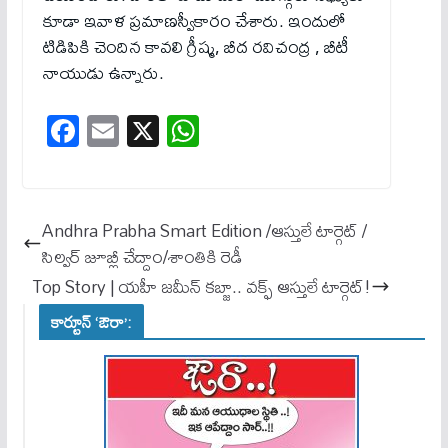
కూడా ఇవాళ ప్రమాణస్వీకారం చేశారు. ఇందులో
టిడిపికి చెందిన కావలి గ్రీష్మ, బీద రవిచంద్ర , బీటీ
నాయుడు ఉన్నారు.
Fa
E
X
W
ce
m
ha
bo
ail
ts
ok
A
Andhra Prabha Smart Edition /ఆస్తులే టార్గెట్ /
pp
సిల్వర్​ జూబ్లీ చేద్దాం/శాంతికి రెడీ
Top Story | యహీ జమీన్ కబ్జా.. వక్ఫ్ ఆస్తులే టార్గెట్!
కార్టూన్ ‘ఔరా’: