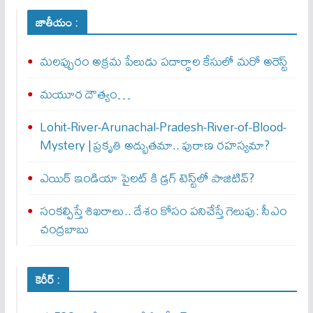
జాతీయం :
మలప్పురం అక్రమ పేలుడు పదార్థాల కేసులో మరో అరెస్ట్‌
మయూర దౌత్యం…
Lohit-River-Arunachal-Pradesh-River-of-Blood-
Mystery | ప్రకృతి అద్భుతమా.. పురాణ రహస్యమా?
ఎయిర్‌ ఇండియా పైలట్‌ కి డ్రగ్‌ టెస్ట్‌లో పాజిటివ్‌?
సంకల్పిస్తే శిఖరాలు.. దేశం కోసం పనిచేస్తే గెలుపు: సీఎం
చంద్రబాబు
కెరీర్ :