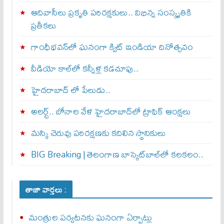
ఆదివాసీలు ప్రకృతి పరిరక్షకులు.. విభిన్న సంస్కృతికి
ప్రతీకలు
గాంధీభవన్‌లో ఘనంగా క్విట్‌ ఇండియా దినోత్సవం
వీడియో కాల్‌లో కన్నీళ్ల కడచూపు..
హైదరాబాద్ లో పేలుడు..
అలర్ట్‌.. బోనాల వేళ హైదరాబాద్‌లో ట్రాఫిక్‌ ఆంక్షలు
మస్కి చెరువు పరిరక్షణకు కదిలిన స్థానికులు
BIG Breaking | తెలంగాణ బాస్కెట్‌బాల్‌లో కలకలం..
తాజా వార్తలు :
మంత్రుల పర్యటనకు ఘనంగా ఏర్పాట్లు