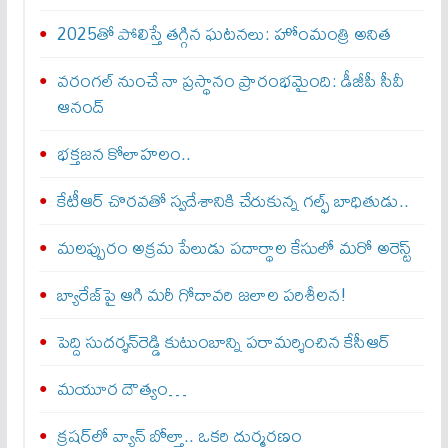
2025తో పోలిస్తే తగ్గిన ఘటనలు: హోంమంత్రి అనిత
వరంగల్‌ నుంచే నా ప్రస్థానం ప్రారంభమైంది: డీజీపీ సీవీ
ఆనంద్‌
భక్తజన కోలాహలం..
కేటీఆర్‌ చొరవతో స్వదేశానికి చేరుకున్న గల్ఫ్‌ బాధితుడు..
మలప్పురం అక్రమ పేలుడు పదార్థాల కేసులో మరో అరెస్ట్‌
బ్యారేజ్‌పై ఆగి మరీ గోదావరి జలాల పరిశీలన!
పెద్ది సుదర్శన్‌రెడ్డి కుటుంబాన్ని పరామర్శించిన కేసీఆర్‌
మయూర దౌత్యం…
క్రషర్‌లో వ్యాన్ బోల్తా.. ఒకరి దుర్మరణం