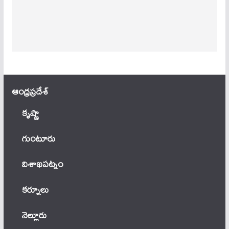
ఆంధ్ర‌ప్ర‌దేశ్
కృష్ణా
గుంటూరు
విశాఖపట్నం
కర్నూలు
నెల్లూరు