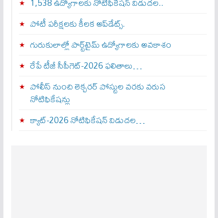
1,538 ఉద్యోగాలకు నోటిఫికేషన్ విడుదల..
పోటీ పరీక్షలకు కీలక అప్‌డేట్స్.
గురుకులాల్లో పార్ట్‌టైమ్ ఉద్యోగాలకు అవకాశం
రేపే టీజీ సీపీగెట్‌-2026 ఫలితాలు…
పోలీస్ నుంచి లెక్చరర్ పోస్టుల వరకు వరుస
నోటిఫికేషన్లు
క్యాట్-2026 నోటిఫికేషన్ విడుదల…