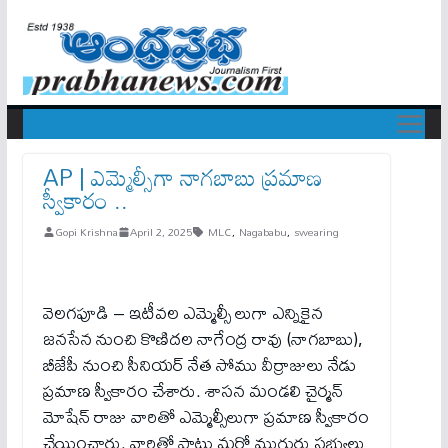
AP | ఎమ్మెల్సీగా నాగ‌బాబు ప్ర‌మాణ
స్వీకారం ..
Gopi Krishna
April 2, 2025
MLC
,
Nagababu
,
swearing
వెల‌గ‌పూడి – ఇటీవ‌ల ఎమ్మెల్సీ లుగా ఎన్నికైన
జనసేన నుంచి కొణిదల నాగేంద్ర రావు (నాగబాబు),
బీజేపీ నుంచి సీనియర్ నేత సోము వీర్రాజులు నేడు
ప్ర‌మాణ స్వీకారం చేశారు. శాసన మండలి చైర్మన్
మోషేన్ రాజు వారితో ఎమ్మెల్సీలుగా ప్రమాణ స్వీకారం
చేయించారు. వారితో పాటు మరో ముగ్గురు సభ్యులు