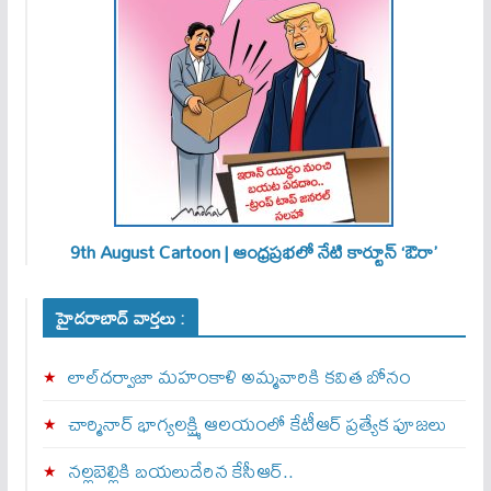
9th August Cartoon | ఆంధ్రప్రభలో నేటి కార్టూన్ ‘ఔరా’
హైదరాబాద్ వార్తలు :
లాల్‌దర్వాజా మహంకాళి అమ్మవారికి కవిత బోనం
చార్మినార్‌ భాగ్యలక్ష్మి ఆలయంలో కేటీఆర్ ప్రత్యేక పూజలు
నల్లబెల్లికి బయలుదేరిన కేసీఆర్‌..