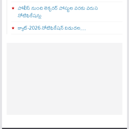
పోలీస్ నుంచి లెక్చరర్ పోస్టుల వరకు వరుస
నోటిఫికేషన్లు
క్యాట్-2026 నోటిఫికేషన్ విడుదల…