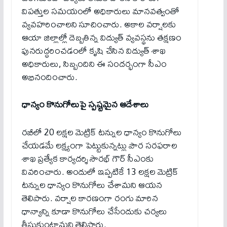
విపత్తుల సమయంలో అధికారులు మానవత్వంతో
వ్యవహరించాలని సూచించారు. అకాల వర్షాలకు
ఆయా జిల్లాల్లో దెబ్బతిన్న విద్యుత్‌ వ్యవస్థను తక్షణం
పునరుద్ధరించడంలో కృషి చేసిన విద్యుత్‌ శాఖ
అధికారులు, సిబ్బందిని ఈ సందర్భంగా సీఎం
అభినందించారు.
ధాన్యం కొనుగోలుపై స్పష్టమైన ఆదేశాలు
రబీలో 20 లక్షల మెట్రిక్ టన్నుల ధాన్యం కొనుగోలు
చేయడమే లక్ష్యంగా పెట్టుకున్నట్లు పౌర సరఫరాల
శాఖ ప్రత్యేక కార్యదర్శి సౌరభ్ గౌర్ సీఎంకు
వివరించారు. అందులో ఇప్పటికే 13 లక్షల మెట్రిక్
టన్నుల ధాన్యం కొనుగోలు చేశామని ఆయన
తెలిపారు. వర్షాల కారణంగా రంగు మారిన
ధాన్యాన్ని కూడా కొనుగోలు చేసేందుకు చర్యలు
తీసుకుంటామని తెలిపారు.