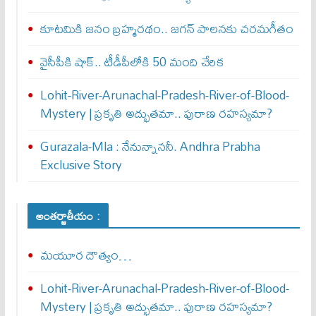
కూటమికి జనం బ్రహ్మరథం.. జగన్‌ పాలనకు చరమగీతం
వైసీపీకి షాక్‌.. టీడీపీలోకి 50 మంది చేరిక
Lohit-River-Arunachal-Pradesh-River-of-Blood-
Mystery | ప్రకృతి అద్భుతమా.. పురాణ రహస్యమా?
Gurazala-Mla : నేనున్నాన‌నీ. Andhra Prabha
Exclusive Story
అంతర్జాతీయం :
మయూర దౌత్యం…
Lohit-River-Arunachal-Pradesh-River-of-Blood-
Mystery | ప్రకృతి అద్భుతమా.. పురాణ రహస్యమా?