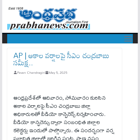
AP | ఆకాల వ‌ర్షాల‌పై సీఎం చంద్ర‌బాబు
స‌మీక్ష‌..
Pavan Chandragiri
May 5, 2025
ఆంధ్రప్రదేశ్‌లో ఆదివారం, సోమవారం కురిసిన
అకాల వర్షాలపై సీఎం చంద్రబాబు జిల్లా
అధికారులతో వీడియో కాన్ఫెరెన్స్‌ నిర్వహించారు.
వీడియో కాన్ఫరెన్సు ద్వారా సంబంధిత జిల్లాల
కలెక్టర్లు ఇందులో పాల్గొన్నారు. ఈ సంద‌ర్భంగా వర్ష
ప్రభావిత జిల్లాల్లో జరిగిన పంట, ప్రాణ నష్టం