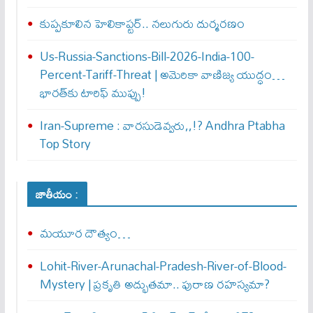
కుప్పకూలిన హెలికాప్టర్‌.. నలుగురు దుర్మరణం
Us-Russia-Sanctions-Bill-2026-India-100-
Percent-Tariff-Threat | అమెరికా వాణిజ్య యుద్ధం…
భారత్‌కు టారిఫ్ ముప్పు!
Iran-Supreme : వార‌సుడెవ్వ‌రు,,!? Andhra Ptabha
Top Story
జాతీయం :
మయూర దౌత్యం…
Lohit-River-Arunachal-Pradesh-River-of-Blood-
Mystery | ప్రకృతి అద్భుతమా.. పురాణ రహస్యమా?