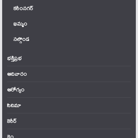
కరీంనగర్
ఖ‌మ్మం
నల్గొండ
భక్తిప్రభ
ఆదివారం
ఆరోగ్యం
సినిమా
కెరీర్
క్రైం