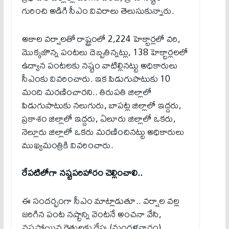
గురించి అడిగి సీఎం వివరాలు తెలుసుకున్నారు.
అకాల వర్షాలతో రాష్ట్రంలో 2,224 హెక్టార్లలో వరి,
మొక్కజొన్న పంటలు దెబ్బతిన్నట్లు, 138 హెక్టార్లలలో
ఉద్యాన పంటలకు నష్టం వాటిల్లిన‌ట్టు అధికారులు
సీఎంకు వివరించారు. ఇక‌ పిడుగుపాటుకు 10
మంది మరణించారని.. తిరుపతి జిల్లాలో
పిడుగుపాటుకు నలుగురు, బాపట్ల జిల్లాలో ఇద్దరు,
ప్రకాశం జిల్లాలో ఇద్దరు, ఏలూరు జిల్లాలో ఒకరు,
నెల్లూరు జిల్లాలో ఒకరు మరణించిన‌ట్టు అధికారులు
ముఖ్య‌మంత్రికి వివ‌రించారు.
రేపటిలోగా న‌ష్టపరిహారం చెల్లించాలి..
ఈ సంద‌ర్భంగా సీఎం మాట్లాడుతూ.. వర్షాల వల్ల
జరిగిన పంట నష్టాన్ని వెంటనే అంచనా వేసి,
నష్టపోయిన రైతులకు రేపు (మంగళవారం)