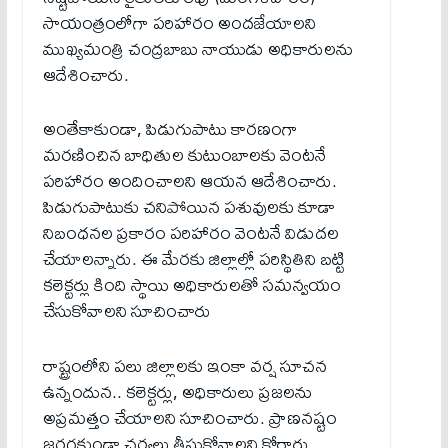
సాయంత్రంలోగా పరిహారం అందజేయాలని
ముఖ్యమంత్రి చంద్రబాబు నాయుడు అధికారులను
ఆదేశించారు.
అంతేకాకుండా, పిడుగుపాటు కారణంగా
మరణించిన బాధితుల కుటుంబాలకు వెంటనే
పరిహారం అందించాలని ఆయన ఆదేశించారు.
పిడుగుపాటుకు చనిపోయిన పశువులకు కూడా
నిబంధనల ప్రకారం పరిహారం వెంటనే విడుదల
చేయాలన్నారు. ఈ మేర‌కు జిల్లాల్లో పరిస్థితిని బట్టి
కలెక్టర్లు కింది స్థాయి అధికారులతో సమన్వయం
చేసుకోవాలని సూచించారు
రాష్ట్రంలోని ప‌లు జిల్లాలకు ఇంకా వర్ష సూచన
ఉన్నందున.. కలెక్టర్లు, అధికారులు ప్రజలను
అప్రమత్తం చేయాలని సూచించారు. ప్రాణనష్టం
జరగకుండా చర్యలు తీసుకోవాలని కోరారు.