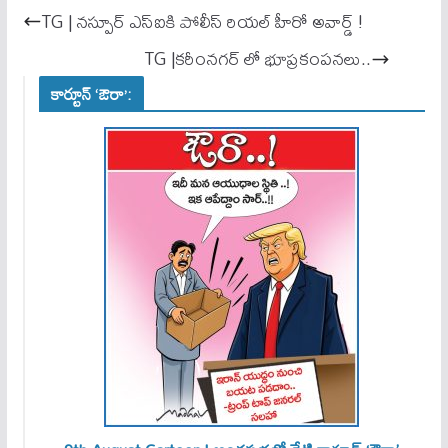
ok
A
TG | నస్పూర్ ఎస్ఐకి పోలీస్ రియల్ హీరో అవార్డ్ !
pp
TG |కరీంనగర్ లో భూప్రకంపనలు..
కార్టూన్ ‘ఔరా’: