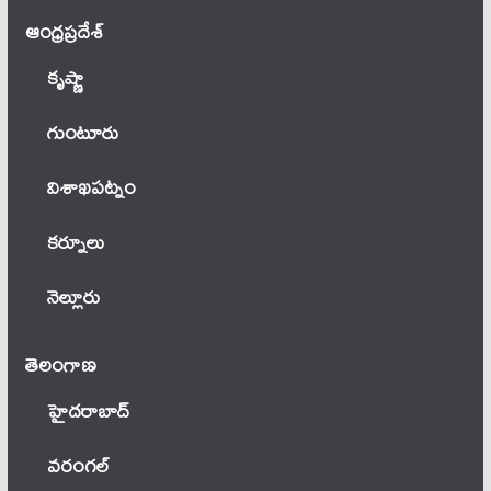
ఆంధ్ర‌ప్ర‌దేశ్
కృష్ణా
గుంటూరు
విశాఖపట్నం
కర్నూలు
నెల్లూరు
తెలంగాణ‌
హైదరాబాద్
వ‌రంగ‌ల్