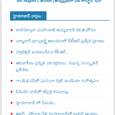
9th August Cartoon | ఆంధ్రప్రభలో నేటి కార్టూన్ ‘ఔరా’
హైదరాబాద్ వార్తలు :
లాల్‌దర్వాజా మహంకాళి అమ్మవారికి కవిత బోనం
చార్మినార్‌ భాగ్యలక్ష్మి ఆలయంలో కేటీఆర్ ప్రత్యేక పూజలు
నల్లబెల్లికి బయలుదేరిన కేసీఆర్‌..
ఆదివాసీలు ప్రకృతి పరిరక్షకులు.. విభిన్న సంస్కృతికి
ప్రతీకలు
గాంధీభవన్‌లో ఘనంగా క్విట్‌ ఇండియా దినోత్సవం
వీడియో కాల్‌లో కన్నీళ్ల కడచూపు..
హైదరాబాద్ లో పేలుడు..
అలర్ట్‌.. బోనాల వేళ హైదరాబాద్‌లో ట్రాఫిక్‌ ఆంక్షలు