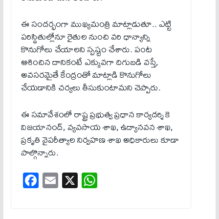
ఈ సందర్భంగా ముఖ్యమంత్రి మాట్లాడుతూ.. ఎట్టి
పరిస్థితుల్లోనూ రైతుల నుంచి వరి ధాన్యాన్ని
కొనుగోలు చేయాలని స్పష్టం చేశారు. పంట
ఆశించిన దానికంటే ఎక్కువగా దిగుబడి వస్తే,
అవసరమైతే కేంద్రంతో మాట్లాడి కొనుగోలు
చేయడానికి చర్యలు తీసుకుంటామని చెప్పారు.
ఈ సమావేశంలో రాష్ట్ర ప్రభుత్వ ప్రధాన కార్యదర్శి కె
విజయానంద్, వ్యవసాయ శాఖ, ఉద్యానవన శాఖ,
ప్రకృతి వైపరీత్యాల నిర్వహణ శాఖ అధికారులు కూడా
పాల్గొన్నారు.
Fa
E
X
W
ce
m
ha
bo
ail
ts