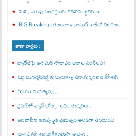
మస్కి చెరువు పరిరక్షణకు కదిలిన స్థానికులు
BIG Breaking | తెలంగాణ బాస్కెట్‌బాల్‌లో కలకలం..
తాజా వార్తలు :
బ్యారేజ్‌పై ఆగి మరీ గోదావరి జలాల పరిశీలన!
పెద్ది సుదర్శన్‌రెడ్డి కుటుంబాన్ని పరామర్శించిన కేసీఆర్‌
మయూర దౌత్యం…
క్రషర్‌లో వ్యాన్ బోల్తా.. ఒకరి దుర్మరణం
ఆదివాసీల అభివృద్ధికి ప్రభుత్వం అండగా ఉంటుంది
హెచ్‌ఎల్‌సీ ఆధునికీకరణలో జాప్యం..