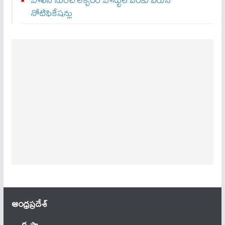
నోటిఫికేషన్లు
ఆంధ్ర‌ప్ర‌దేశ్
కృష్ణా