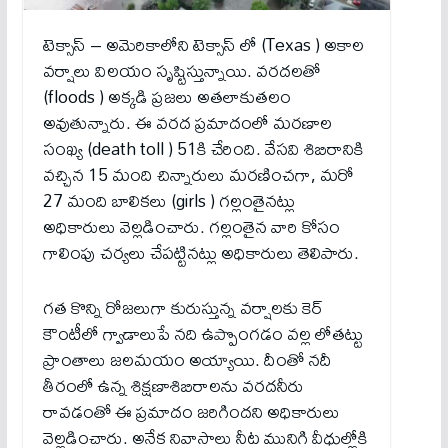
టెక్సాస్ – అమెరికాలోని టెక్సాస్ లో (Texas ) అకాల
వర్షాలు విలయం సృష్టిస్తున్నాయి. వరదలతో
(floods ) అక్కడి ప్రజలు అతలాకుతలం
అవుతున్నారు. ఈ వరద ప్రమాదంలో మరణాల
సంఖ్య (death toll ) 51కి చేరింది. వేసవి శిబిరానికి
వచ్చిన 15 మంది చిన్నారులు మరణించగా, మరో
27 మంది బాలికలు (girls ) గల్లంతైనట్లు
అధికారులు వెల్లడించారు. గల్లంతైన వారి కోసం
గాలింపు చర్యలు చేపట్టినట్లు అధికారులు తెలిపారు.
గత కొన్ని రోజలుగా కురుస్తున్న వర్షాలకు కెర్​
కౌంటీలో గ్వాడాలుపే నది ఉప్పొంగడం వల్ల లోతట్టు
ప్రాంతాలు జలమయం అయ్యాయి. దీంతో నదీ
తీరంలో ఉన్న శిక్షణాశిబిరాలను వరదనీరు
రావడంతో ఈ ప్రమాదం జరిగిందని అధికారులు
వెల్లడించారు. అనేక నివాసాలు నీట మునిగి వీధుల్లోకి