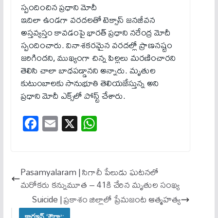
స్పందించిన ప్రధాని మోదీ
ఇదిలా ఉండగా వరదలతో టెక్సాస్ జనజీవన
అస్తవ్యస్తం కావడంపై భారత్​ ప్రధాని నరేంద్ర మోదీ
స్పందించారు. వినాశకరమైన వరదల్లో ప్రాణనష్టం
జరిగిందని, ముఖ్యంగా చిన్న పిల్లలు మరణించారని
తెలిసి చాలా బాధపడ్డానని అన్నారు. మృతుల
కుటుంబాలకు సానుభూతి తెలియజేస్తున్న అని
ప్రధాని మోదీ ఎక్స్​లో పోస్ట్ చేశారు.
Fa
E
X
W
ce
m
ha
bo
ail
ts
ok
A
Pasamyalaram | సిగాచీ పేలుడు ఘ‌ట‌న‌లో
pp
మ‌రోక‌రు క‌న్నుమూత – 41కి చేరిన మృతుల సంఖ్య‌
Suicide | ప్రకాశం జిల్లాలో ప్రేమజంట ఆత్మహత్య
కార్టూన్ ‘ఔరా’: