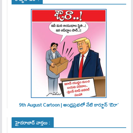
9th August Cartoon | ఆంధ్రప్రభలో నేటి కార్టూన్ ‘ఔరా’
హైదరాబాద్ వార్తలు :