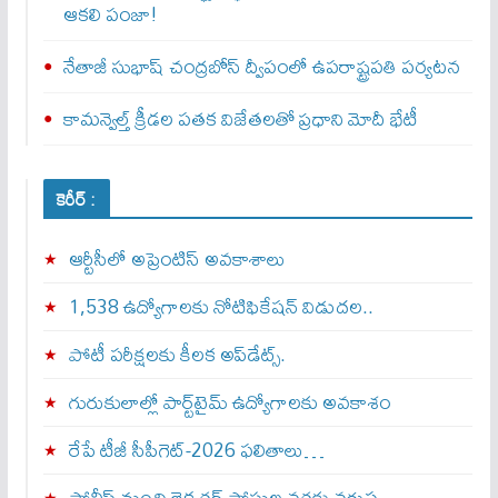
ఆకలి పంజా!
నేతాజీ సుభాష్ చంద్రబోస్ ద్వీపంలో ఉపరాష్ట్రపతి పర్యటన
కామన్వెల్త్‌ క్రీడల పతక విజేతలతో ప్రధాని మోదీ భేటీ
కెరీర్ :
ఆర్టీసీలో అప్రెంటిస్‌ అవకాశాలు
1,538 ఉద్యోగాలకు నోటిఫికేషన్ విడుదల..
పోటీ పరీక్షలకు కీలక అప్‌డేట్స్.
గురుకులాల్లో పార్ట్‌టైమ్ ఉద్యోగాలకు అవకాశం
రేపే టీజీ సీపీగెట్‌-2026 ఫలితాలు…
పోలీస్ నుంచి లెక్చరర్ పోస్టుల వరకు వరుస