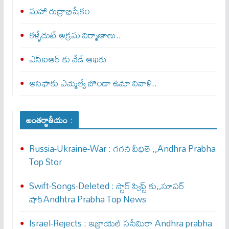
మహా రుద్రాభిషేకం
కళ్ళేదుటే అక్రమ నిర్మాణాలు..
ఎస్ఐఆర్ కు నేడే ఆఖ‌రు
అసిఫాకు ఎమ్మెల్యే బొండా ఉమా నివాళి..
అంతర్జాతీయం :
Russia-Ukraine-War : గ‌గ‌న వీధిలె ,,Andhra Prabha
Top Stor
Swift-Songs-Deleted : స్టార్ స్విప్ట్ కు,,సూప‌ర్
షాక్Andhtra Prabha Top News
Israel-Rejects : ఇజ్రాయెల్ స‌సేమిరా Andhra prabha