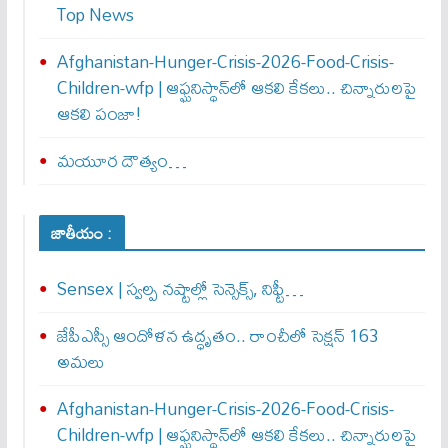
Top News
Afghanistan-Hunger-Crisis-2026-Food-Crisis-
Children-wfp | ఆఫ్ఘనిస్థాన్‌లో ఆకలి కేకలు.. చిన్నారులపై
ఆకలి పంజా!
మయూర దౌత్యం…
జాతీయం :
Sensex | స్వల్ప నష్టాల్లో సెన్సెక్స్, నిఫ్టీ…
జేపీఎస్సీ ఆందోళన ఉద్ధృతం.. రాంచీలో సెక్షన్‌ 163
అమలు
Afghanistan-Hunger-Crisis-2026-Food-Crisis-
Children-wfp | ఆఫ్ఘనిస్థాన్‌లో ఆకలి కేకలు.. చిన్నారులపై