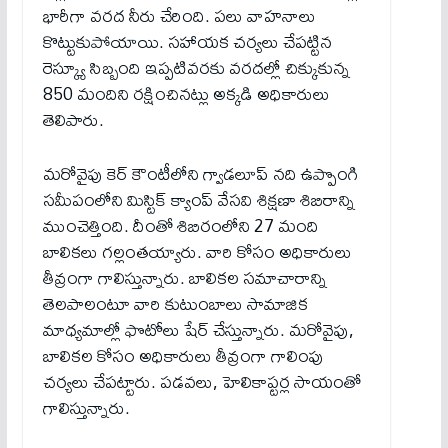
భారీగా వరద నీరు చేరింది. పలు వాహనాలు
కొట్టుకుపోయాయి. సహాయక చర్యలు చేపట్టిన
రెస్క్యూ సిబ్బంది ఇప్పటివరకు వరదల్లో చిక్కుకున్న
850 మందిని రక్షించినట్లు అక్కడి అధికారులు
తెలిపారు.
మరోవైపు కెర్‌ కౌంటీలోని గ్వాడలూప్‌ నది ఉప్పొంగి
సమీపంలోని మిస్టిక్‌ క్యాంప్‌ వేసవి శిక్షణా శిబిరాన్ని
ముంచెత్తింది. దీంతో శిబిరంలోని 27 మంది
బాలికలు గల్లంతయ్యారు. వారి కోసం అధికారులు
తీవ్రంగా గాలిస్తున్నారు. బాలికల సమాచారాన్ని
తెలపాలంటూ వారి కుటుంబాలు సామాజిక
మాధ్యమాల్లో ఫొటోలు షేర్‌ చేస్తున్నారు. మరోవైపు,
బాలికల కోసం అధికారులు తీవ్రంగా గాలింపు
చర్యలు చేపట్టారు. పడవలు, హెలికాప్టర్ల సాయంతో
గాలిస్తున్నారు.