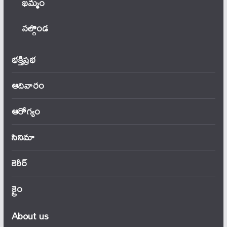
ఖ‌మ్మం
నల్గొండ
భక్తిప్రభ
ఆదివారం
ఆరోగ్యం
సినిమా
కెరీర్
క్రైం
About us