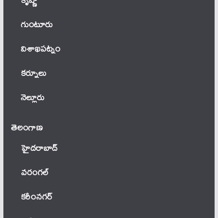
గుంటూరు
విశాఖపట్నం
కర్నూలు
నెల్లూరు
తెలంగాణ‌
హైదరాబాద్
వ‌రంగ‌ల్
కరీంనగర్