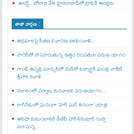
అలర్ట్‌.. బోనాల వేళ హైదరాబాద్‌లో ట్రాఫిక్‌ ఆంక్షలు
తాజా వార్తలు :
అక్రమాలపై సీబీఐ విచారణ జరిపించాలి..
సాగర్‌లో కొనసాగుతున్న ఉత్తం దంపతుల వరుణ యాగం
గాంధీ ఆస్పత్రి మార్చురీలో మెడికో విద్యార్థికి మంత్రి వాకిటి
శ్రీహరి నివాళి
సకాలంలో వర్షాలు కురవాలని వరుణయాగం..
రాగినేడులో ఘనంగా ‘హర్‌ ఘర్‌ తిరంగా’ యాత్ర
అసిఫా కుటుంబానికి డీజీపీ హరీశ్‌కుమార్‌ గుప్తా
పరామర్శ..