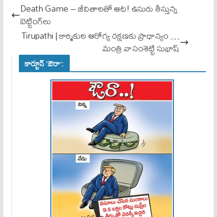
ok
A
Death Game – జీవితాల‌తో ఆట‌! ఉసురు తీస్తున్న
pp
బెట్టింగ్‌లు
Tirupathi | కార్మికుల ఆరోగ్య రక్షణకు ప్రాధాన్యం …
మంత్రి వాసంశెట్టి సుభాష్
కార్టూన్ ‘ఔరా’: