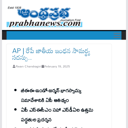
AP | రేపే జాతీయ ఇంధన సామర్థ్య
సదస్సు..
Pavan Chandragiri
February 19, 2025
బీఈఈ-ఇండో-జర్మన్‌ భాగస్వామ్య
సమావేశానికి ఏపీ ఆతిథ్యం
ఏపీ ఎస్‌ఈసీఎం సహా ఎస్‌డీఏల ఉత్తమ
పద్ధతుల ప్రదర్శన