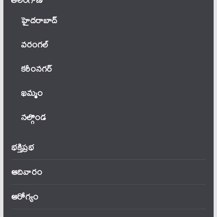
హైదరాబాద్
వ‌రంగ‌ల్
కరీంనగర్
ఖ‌మ్మం
నల్గొండ
భక్తిప్రభ
ఆదివారం
ఆరోగ్యం