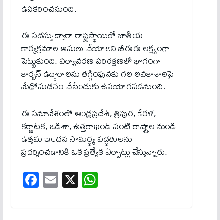
ఉపకరించనుంది.
ఈ సదస్సు ద్వారా రాష్ట్రస్థాయిలో జాతీయ
కార్యక్రమాల అమలు చేయాలని బీఈఈ లక్ష్యంగా
పెట్టుకుంది. పర్యావరణ పరిరక్షణలో భాగంగా
కార్బన్‌ ఉద్గారాలను తగ్గింపునకు గల అవకాశాలపై
మేథోమథనం చేసేందుకు ఉపయోగపడనుంది.
ఈ సమావేశంలో ఆంధ్రప్రదేశ్‌, త్రిపుర, కేరళ,
కర్ణాటక, ఒడిశా, ఉత్తరాఖండ్‌ వంటి రాష్ట్రాల నుండి
ఉత్తమ ఇంధన సామర్థ్య పద్ధతులను
ప్రదర్శించడానికి ఒక ప్రత్యేక ఏర్పాట్లు చేస్తున్నారు.
Fa
E
X
W
ce
m
ha
bo
ail
ts