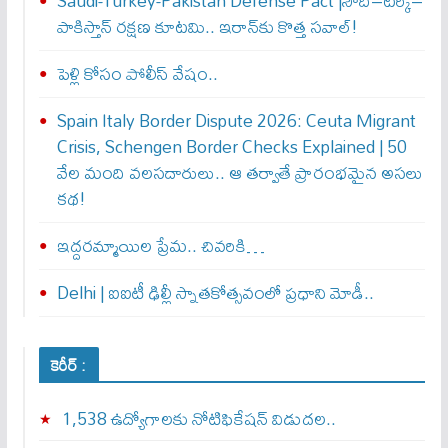
Saudi-Turkey-Pakistan Defense Pact |సౌదీ–టర్కీ–
పాకిస్తాన్ రక్షణ కూటమి.. ఇరాన్‌కు కొత్త సవాల్!
పెళ్లి కోసం పోలీస్ వేషం..
Spain Italy Border Dispute 2026: Ceuta Migrant
Crisis, Schengen Border Checks Explained | 50
వేల మంది వలసదారులు.. ఆ తర్వాతే ప్రారంభ‌మైన అసలు
కథ!
ఇద్దరమ్మాయిల ప్రేమ.. చివరికి…
Delhi | ఐఐటీ ఢిల్లీ స్నాతకోత్సవంలో ప్రధాని మోడీ..
కెరీర్ :
1,538 ఉద్యోగాలకు నోటిఫికేషన్ విడుదల..