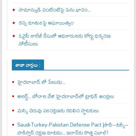
సామాన్యుడి వంటింటిపై పెను భారం..
కన్న కూతురిపై అఘాయిత్యం
ఓవైసీ కాలేజీ కేసులో అధికారులకు కోర్టు ధిక్కరణ
నోటీసులు
తాజా వార్తలు :
హైదరాబాద్ లో పేలుడు..
అలర్ట్‌.. బోనాల వేళ హైదరాబాద్‌లో ట్రాఫిక్‌ ఆంక్షలు
మస్కి చెరువు పరిరక్షణకు కదిలిన స్థానికులు
Saudi-Turkey-Pakistan Defense Pact |సౌదీ–టర్కీ–
పాకిస్తాన్ రక్షణ కూటమి.. ఇరాన్‌కు కొత్త సవాల్!