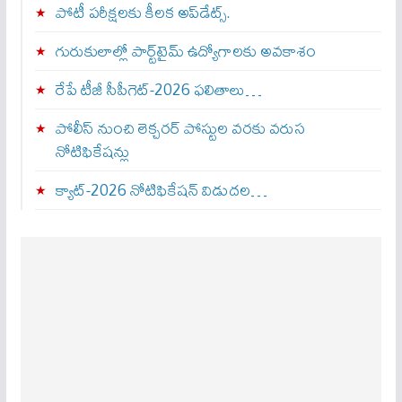
పోటీ పరీక్షలకు కీలక అప్‌డేట్స్.
గురుకులాల్లో పార్ట్‌టైమ్ ఉద్యోగాలకు అవకాశం
రేపే టీజీ సీపీగెట్‌-2026 ఫలితాలు…
పోలీస్ నుంచి లెక్చరర్ పోస్టుల వరకు వరుస
నోటిఫికేషన్లు
క్యాట్-2026 నోటిఫికేషన్ విడుదల…