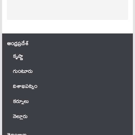
ఆంధ్ర‌ప్ర‌దేశ్
కృష్ణా
గుంటూరు
విశాఖపట్నం
కర్నూలు
నెల్లూరు
తెలంగాణ‌