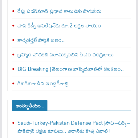
రేపు సధర్‌మాట్‌ ప్రధాన కాలువకు సాగునీరు
పాప కిడ్నీ ఆపరేషన్‌కు రూ.2 లక్షల సాయం
కార్యకర్తలే పార్టీకి బలం..
బ్రహ్మం చౌదరిని పరామర్శించిన సీఎం చంద్రబాబు
BIG Breaking | తెలంగాణ బాస్కెట్‌బాల్‌లో కలకలం..
కిటకిటలాడిన ఇంద్రకీలాద్రి..
అంతర్జాతీయం :
Saudi-Turkey-Pakistan Defense Pact |సౌదీ–టర్కీ–
పాకిస్తాన్ రక్షణ కూటమి.. ఇరాన్‌కు కొత్త సవాల్!