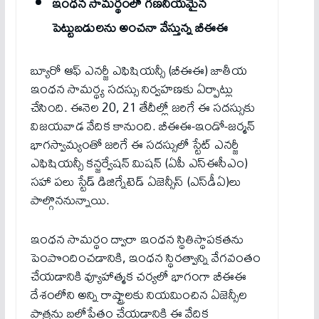
ఇంధన సామర్థంలో గణనీయమైన
పెట్టుబడులను అంచనా వేస్తున్న బీఈఈ
బ్యూరో ఆఫ్‌ ఎనర్జీ ఎఫిషియన్సీ (బీఈఈ) జాతీయ
ఇంధన సామర్థ్య సదస్సు నిర్వహణకు ఏర్పాట్లు
చేసింది. ఈనెల 20, 21 తేదీల్లో జరిగే ఈ సదస్సుకు
విజయవాడ వేదిక కానుంది. బీఈఈ-ఇండో-జర్మన్‌
భాగస్వామ్యంతో జరిగే ఈ సదస్సులో స్టేట్‌ ఎనర్జీ
ఎఫిషియన్సీ కన్జర్వేషన్‌ మిషన్‌ (ఏపీ ఎస్‌ఈసీఎం)
సహా పలు స్టేడ్‌ డిజిగ్నేటెడ్‌ ఏజెన్సీస్‌ (ఎస్‌డీఏ)లు
పాల్గొననున్నాయి.
ఇంధన సామర్థం ద్వారా ఇంధన స్థితిస్థాపకతను
పెంపొందించడానికి, ఇంధన స్థిరత్వాన్ని వేగవంతం
చేయడానికి వ్యూహాత్మక చర్యలో భాగంగా బీఈఈ
దేశంలోని అన్ని రాష్ట్రాలకు నియమించిన ఏజెన్సీల
పాత్రను బలోపేతం చేయడానికి ఈ వేదిక