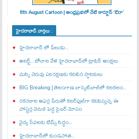
8th August Cartoon | ఆంధ్రప్రభలో నేటి కార్టూన్ ‘ఔరా’
హైదరాబాద్ వార్తలు :
హైదరాబాద్ లో పేలుడు..
అలర్ట్‌.. బోనాల వేళ హైదరాబాద్‌లో ట్రాఫిక్‌ ఆంక్షలు
మస్కి చెరువు పరిరక్షణకు కదిలిన స్థానికులు
BIG Breaking | తెలంగాణ బాస్కెట్‌బాల్‌లో కలకలం..
రకరకాల ఆఫర్ల పేరుతో కలర్‌ఫుల్‌గా కనిపిస్తున్న ఈ
పోస్టర్ల వెనుక పెద్ద సైబర్ మోసం
వైద్య సేవలకు టిమ్స్‌ సిద్ధం..
హైదరాబాద్‌లో కుండపోత..