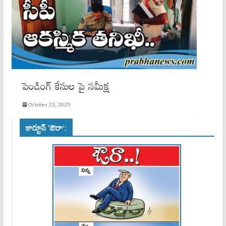
పెండింగ్ కేసుల పై సమీక్ష
October 23, 2025
కార్టూన్ ‘ఔరా’: