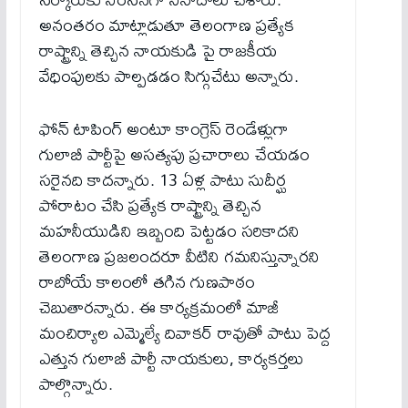
అనంతరం మాట్లాడుతూ తెలంగాణ ప్రత్యేక
రాష్ట్రాన్ని తెచ్చిన నాయకుడి పై రాజకీయ
వేధింపులకు పాల్పడడం సిగ్గుచేటు అన్నారు.
ఫోన్ టాపింగ్ అంటూ కాంగ్రెస్ రెండేళ్లుగా
గులాబీ పార్టీపై అసత్యపు ప్రచారాలు చేయడం
సరైనది కాదన్నారు. 13 ఏళ్ల పాటు సుదీర్ఘ
పోరాటం చేసి ప్రత్యేక రాష్ట్రాన్ని తెచ్చిన
మహనీయుడిని ఇబ్బంది పెట్టడం సరికాదని
తెలంగాణ ప్రజలందరూ వీటిని గమనిస్తున్నారని
రాబోయే కాలంలో తగిన గుణపాఠం
చెబుతారన్నారు. ఈ కార్యక్రమంలో మాజీ
మంచిర్యాల ఎమ్మెల్యే దివాకర్ రావుతో పాటు పెద్ద
ఎత్తున గులాబీ పార్టీ నాయకులు, కార్యకర్తలు
పాల్గొన్నారు.