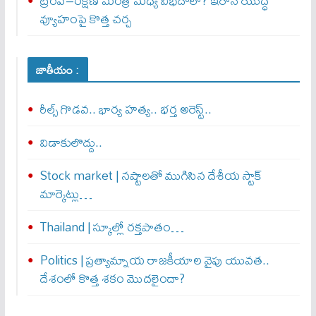
ట్రంప్–రక్షణ మంత్రి మధ్య విభేదాలా? ఇరాన్ యుద్ధ
వ్యూహంపై కొత్త చర్చ
జాతీయం :
రీల్స్ గొడవ.. భార్య హత్య.. భర్త అరెస్ట్..
విడాకులొద్దు..
Stock market | నష్టాలతో ముగిసిన దేశీయ స్టాక్
మార్కెట్లు…
Thailand | స్కూల్లో రక్తపాతం…
Politics | ప్రత్యామ్నాయ రాజకీయాల వైపు యువత..
దేశంలో కొత్త శకం మొదలైందా?