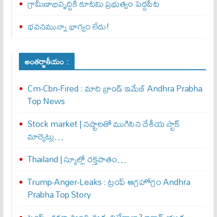
గ్రామీణాభివృద్ధికి కూటమి ప్రభుత్వం పెద్దపీట
భవనమున్నా భాగ్యం లేదు!
అంతర్జాతీయం :
Cm-Cbn-Fired : మాది బ్రాండ్ ఇమేజ్ Andhra Prabha
Top News
Stock market | నష్టాలతో ముగిసిన దేశీయ స్టాక్
మార్కెట్లు…
Thailand | స్కూల్లో రక్తపాతం…
Trump-Anger-Leaks : ట్రంప్ ఆగ్ర‌హోగ్రం Andhra
Prabha Top Story