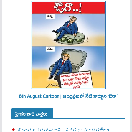
8th August Cartoon | ఆంధ్రప్రభలో నేటి కార్టూన్ ‘ఔరా’
హైదరాబాద్ వార్తలు :
విద్యార్థులకు గుడ్‌న్యూస్.. వరుసగా మూడు రోజుల