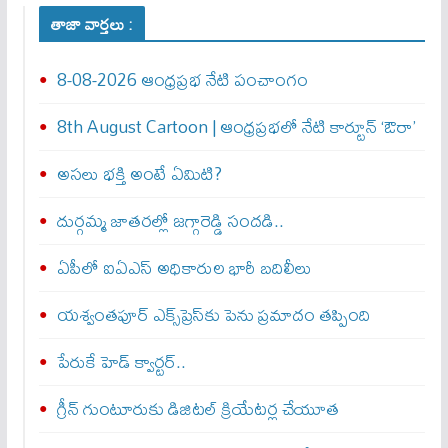
తాజా వార్తలు :
8-08-2026 ఆంధ్రప్రభ నేటి పంచాంగం
8th August Cartoon | ఆంధ్రప్రభలో నేటి కార్టూన్ ‘ఔరా’
అసలు భక్తి అంటే ఏమిటి?
దుర్గమ్మ జాతరల్లో జగ్గారెడ్డి సందడి..
ఏపీలో ఐఏఎస్ అధికారుల భారీ బదిలీలు
యశ్వంతపూర్ ఎక్స్‌ప్రెస్‌కు పెను ప్రమాదం తప్పింది
పేరుకే హెడ్ క్వార్టర్..
గ్రీన్ గుంటూరుకు డిజిటల్ క్రియేటర్ల చేయూత