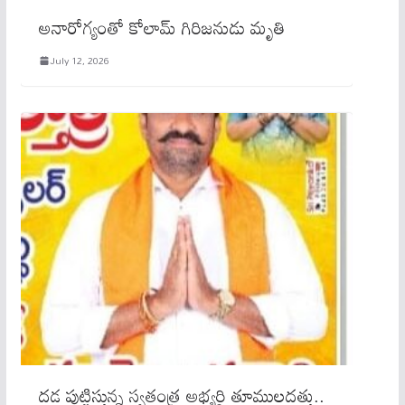
అనారోగ్యంతో కోలామ్ గిరిజనుడు మృతి
July 12, 2026
దడ పుట్టిస్తున్న స్వతంత్ర అభ్యర్థి తూములదత్తు..