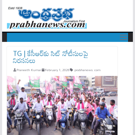
TG | కేసీఆర్‌కు సిట్ నోటీసులపై
నిరసనలు
Praneeth Kumar
February 1, 2026
prabhanews. com