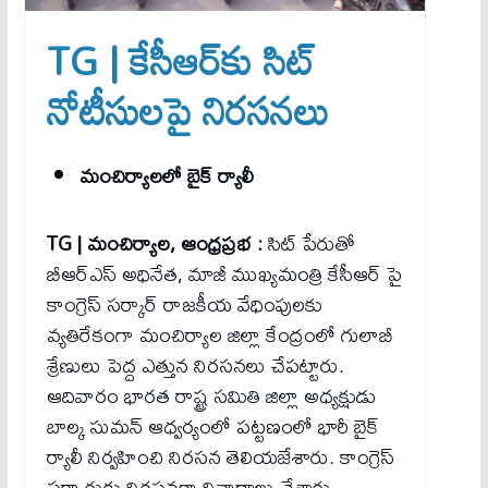
TG | కేసీఆర్‌కు సిట్
నోటీసులపై నిరసనలు
మంచిర్యాలలో బైక్ ర్యాలీ
TG | మంచిర్యాల, ఆంధ్రప్రభ :
సిట్ పేరుతో
బీఆర్ఎస్ అధినేత, మాజీ ముఖ్యమంత్రి కేసీఆర్ పై
కాంగ్రెస్ సర్కార్ రాజకీయ వేధింపులకు
వ్యతిరేకంగా మంచిర్యాల జిల్లా కేంద్రంలో గులాబీ
శ్రేణులు పెద్ద ఎత్తున నిరసనలు చేపట్టారు.
ఆదివారం భారత రాష్ట్ర సమితి జిల్లా అధ్యక్షుడు
బాల్క సుమన్ ఆధ్వర్యంలో పట్టణంలో భారీ బైక్
ర్యాలీ నిర్వహించి నిరసన తెలియజేశారు. కాంగ్రెస్
సర్కారుకు నిరసనగా నినాదాలు చేశారు.