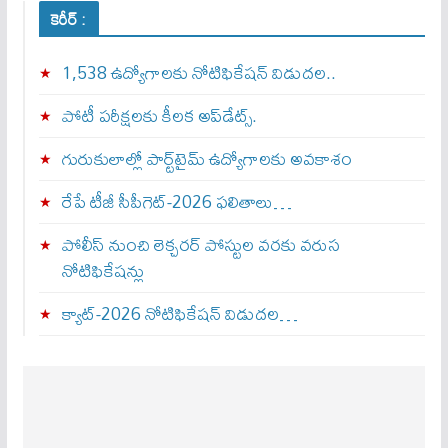
కెరీర్ :
1,538 ఉద్యోగాలకు నోటిఫికేషన్ విడుదల..
పోటీ పరీక్షలకు కీలక అప్‌డేట్స్.
గురుకులాల్లో పార్ట్‌టైమ్ ఉద్యోగాలకు అవకాశం
రేపే టీజీ సీపీగెట్‌-2026 ఫలితాలు…
పోలీస్ నుంచి లెక్చరర్ పోస్టుల వరకు వరుస
నోటిఫికేషన్లు
క్యాట్-2026 నోటిఫికేషన్ విడుదల…