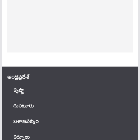
ఆంధ్ర‌ప్ర‌దేశ్
కృష్ణా
గుంటూరు
విశాఖపట్నం
కర్నూలు