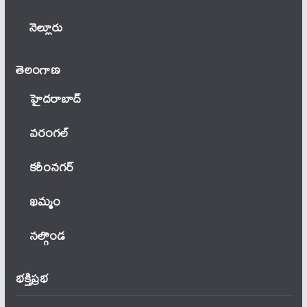
నెల్లూరు
తెలంగాణ‌
హైదరాబాద్
వ‌రంగ‌ల్
కరీంనగర్
ఖ‌మ్మం
నల్గొండ
భక్తిప్రభ