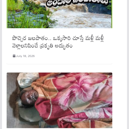
పొచ్చెర జలపాతం.. ఒక్కసారి చూస్తే మళ్లీ మళ్లీ
వెళ్లాలనిపించే ప్రకృతి అద్భుతం
July 18, 2026