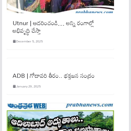
Utnur | ఆదరించండి… అన్ని రంగాల్లో
అభివృద్ధి చేస్తా
December 5, 2025
ADB | గోదావరి తీరం.. భక్తజన సంద్రం
January 29, 2025