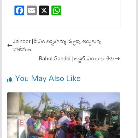
Fa
E
X
W
ce
m
ha
bo
ail
ts
ok
A
Jainoor | సీఎం దిష్టిబొమ్మ దగ్ధాన్ని అడ్డుకున్న
pp
పోలీసులు
Rahul Gandhi | బ‌డ్జెట్ ఏం బాగాలేదు
You May Also Like