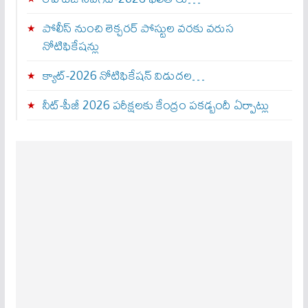
పోలీస్ నుంచి లెక్చరర్ పోస్టుల వరకు వరుస
నోటిఫికేషన్లు
క్యాట్-2026 నోటిఫికేషన్ విడుదల…
నీట్-పీజీ 2026 పరీక్షలకు కేంద్రం పకడ్బందీ ఏర్పాట్లు