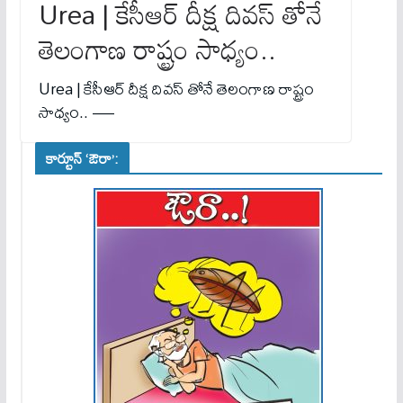
Urea | కేసీఆర్ దీక్ష దివస్ తోనే
తెలంగాణ రాష్ట్రం సాధ్యం..
Urea | కేసీఆర్ దీక్ష దివస్ తోనే తెలంగాణ రాష్ట్రం
సాధ్యం.. —
కార్టూన్ ‘ఔరా’: