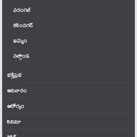
వ‌రంగ‌ల్
కరీంనగర్
ఖ‌మ్మం
నల్గొండ
భక్తిప్రభ
ఆదివారం
ఆరోగ్యం
సినిమా