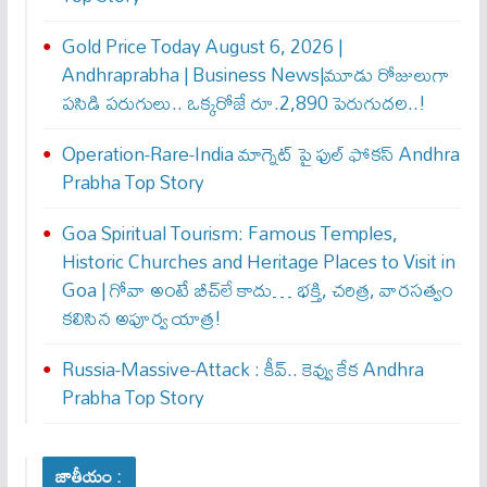
Gold Price Today August 6, 2026 |
Andhraprabha | Business News|మూడు రోజులుగా
పసిడి పరుగులు.. ఒక్కరోజే రూ.2,890 పెరుగుద‌ల‌..!
Operation-Rare-India మాగ్నెట్ పై ఫుల్ ఫోక‌స్ Andhra
Prabha Top Story
Goa Spiritual Tourism: Famous Temples,
Historic Churches and Heritage Places to Visit in
Goa | గోవా అంటే బీచ్‌లే కాదు… భక్తి, చరిత్ర, వారసత్వం
కలిసిన అపూర్వ యాత్ర!
Russia-Massive-Attack : కీవ్‌.. కెవ్వు కేక‌ Andhra
Prabha Top Story
జాతీయం :