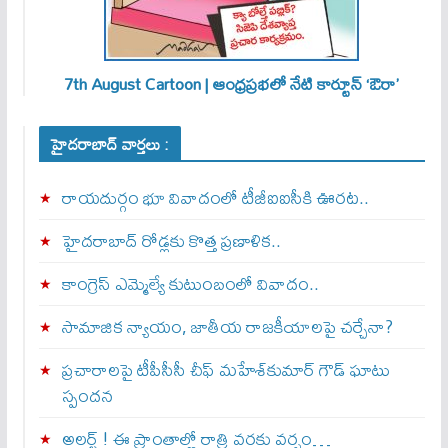
7th August Cartoon | ఆంధ్రప్రభలో నేటి కార్టూన్ ‘ఔరా’
హైదరాబాద్ వార్తలు :
రాయదుర్గం భూ వివాదంలో టీజీఐఐసీకి ఊరట..
హైదరాబాద్ రోడ్లకు కొత్త ప్రణాళిక..
కాంగ్రెస్ ఎమ్మెల్యే కుటుంబంలో వివాదం..
సామాజిక న్యాయం, జాతీయ రాజకీయాలపై చర్చేనా?
ప్రచారాలపై టీపీసీసీ చీఫ్ మహేశ్‌కుమార్ గౌడ్ ఘాటు
స్పందన
అల‌ర్ట్ ! ఈ ప్రాంతాల్లో రాత్రి వరకు వర్షం…