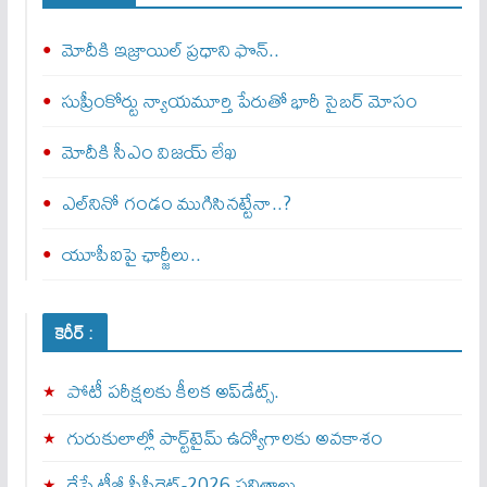
మోదీకి ఇజ్రాయిల్ ప్ర‌ధాని ఫొన్..
సుప్రీంకోర్టు న్యాయమూర్తి పేరుతో భారీ సైబర్ మోసం
మోదీకి సీఎం విజయ్ లేఖ
ఎల్‌నినో గండం ముగిసినట్టేనా..?
యూపీఐపై ఛార్జీలు..
కెరీర్ :
పోటీ పరీక్షలకు కీలక అప్‌డేట్స్.
గురుకులాల్లో పార్ట్‌టైమ్ ఉద్యోగాలకు అవకాశం
రేపే టీజీ సీపీగెట్‌-2026 ఫలితాలు…