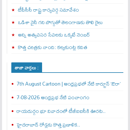
టీపీసీసీ రాష్ట్ర కార్యవర్గ సమావేశం
ఒడిశా నైనీ గని బొగ్గుతో తెలంగాణకు తొలి రైలు
అన్ని అత్యవసర సేవలకు ఒక్క‌టే నెంబ‌ర్‌
కొత్త చరిత్రకు నాంది: క‌ల్వ‌కుంట్ల కవిత
తాజా వార్తలు :
7th August Cartoon | ఆంధ్రప్రభలో నేటి కార్టూన్ ‘ఔరా’
7-08-2026 ఆంధ్రప్రభ నేటి పంచాంగం
రాయదుర్గం భూ వివాదంలో టీజీఐఐసీకి ఊరట..
హైదరాబాద్ రోడ్లకు కొత్త ప్రణాళిక..