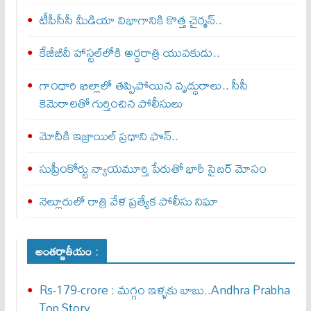
టీపీసీసీ మీడియా విభాగానికి కొత్త చైర్మన్..
కేజీబీవీ హాస్టల్‌లోకి అర్ధరాత్రి యువకుడు..
గాంధారి ఖిల్లాలో తప్పిపోయిన వృద్ధురాలు.. సీసీ
కెమెరాలతో గుర్తించిన పోలీసులు
మోదీకి ఇజ్రాయిల్ ప్ర‌ధాని ఫొన్..
సుప్రీంకోర్టు న్యాయమూర్తి పేరుతో భారీ సైబర్ మోసం
నెల్లూరులో రాత్రి వేళ ప్రత్యేక పోలీసు నిఘా
అంతర్జాతీయం :
Rs-179-crore : మ‌గ్గం ఇళ్ళ‌కు బాబు..Andhra Prabha
Top Story