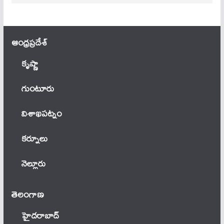
ఆంధ్ర‌ప్ర‌దేశ్
కృష్ణా
గుంటూరు
విశాఖపట్నం
కర్నూలు
నెల్లూరు
తెలంగాణ‌
హైదరాబాద్