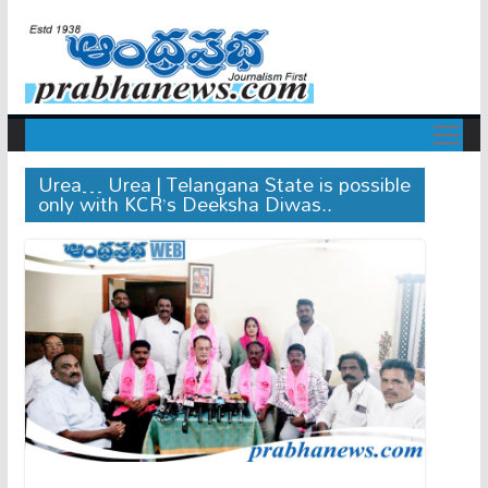
Urea… Urea | Telangana State is possible
only with KCR’s Deeksha Diwas..