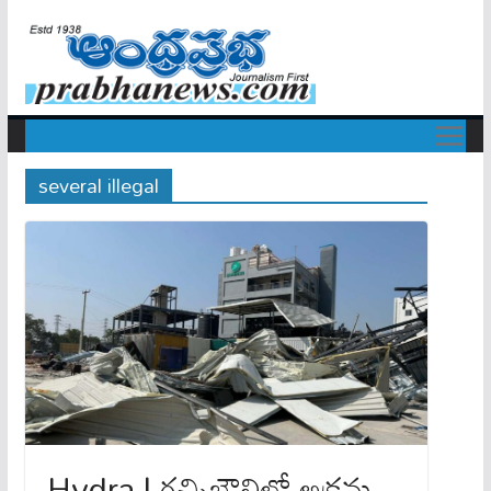
several illegal
Hydra | గ‌చ్చిబౌలిలో అక్ర‌మ