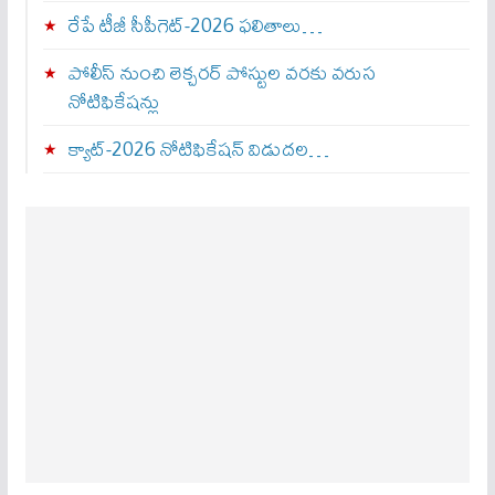
రేపే టీజీ సీపీగెట్‌-2026 ఫలితాలు…
పోలీస్ నుంచి లెక్చరర్ పోస్టుల వరకు వరుస
నోటిఫికేషన్లు
క్యాట్-2026 నోటిఫికేషన్ విడుదల…