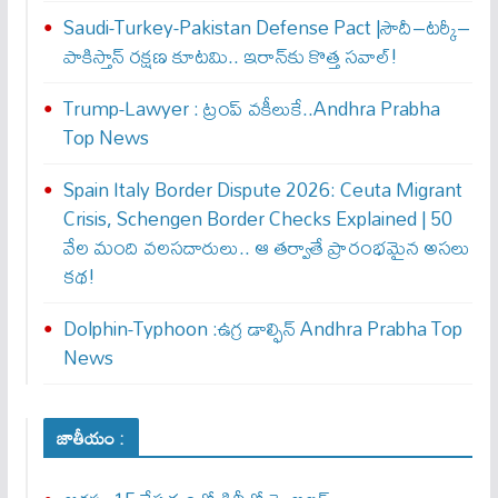
Saudi-Turkey-Pakistan Defense Pact |సౌదీ–టర్కీ–
పాకిస్తాన్ రక్షణ కూటమి.. ఇరాన్‌కు కొత్త సవాల్!
Trump-Lawyer : ట్రంప్ వ‌కీలుకే..Andhra Prabha
Top News
Spain Italy Border Dispute 2026: Ceuta Migrant
Crisis, Schengen Border Checks Explained | 50
వేల మంది వలసదారులు.. ఆ తర్వాతే ప్రారంభ‌మైన అసలు
కథ!
Dolphin-Typhoon :ఉగ్ర డాల్ఫిన్ Andhra Prabha Top
News
జాతీయం :