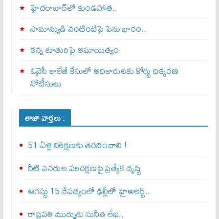
హైదరాబాద్‌లో కుండపోత..
సామాన్యుడి వంటింటిపై పెను భారం..
కన్న కూతురిపై అఘాయిత్యం
ఓవైసీ కాలేజీ కేసులో అధికారులకు కోర్టు ధిక్కరణ
నోటీసులు
తాజా వార్తలు :
51 ఏళ్ల నిరీక్షణకు తెరదించాలి !
నీటి వనరుల పరిరక్షణపై ప్రత్యేక దృష్టి
ఆగస్టు 15 నేపథ్యంలో ఢిల్లీలో హైఅలర్ట్..
రాష్ట్రపతి ముర్ముకు సునీత లేఖ..