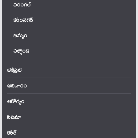
వ‌రంగ‌ల్
కరీంనగర్
ఖ‌మ్మం
నల్గొండ
భక్తిప్రభ
ఆదివారం
ఆరోగ్యం
సినిమా
కెరీర్