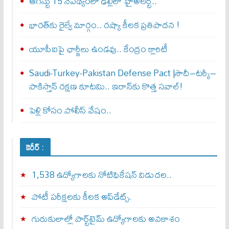
ఆగస్టు 15 నేపథ్యంలో ఢిల్లీలో హైఅలర్ట్..
భారత్‌కు రైల్వే మార్గం.. రష్యా కీలక ప్రతిపాదన !
యూపీఐపై ఛార్జీలు ఉండవు.. కేంద్రం క్లారిటీ
Saudi-Turkey-Pakistan Defense Pact |సౌదీ–టర్కీ–
పాకిస్తాన్ రక్షణ కూటమి.. ఇరాన్‌కు కొత్త సవాల్!
పెళ్లి కోసం పోలీస్ వేషం..
కెరీర్ :
1,538 ఉద్యోగాలకు నోటిఫికేషన్ విడుదల..
పోటీ పరీక్షలకు కీలక అప్‌డేట్స్.
గురుకులాల్లో పార్ట్‌టైమ్ ఉద్యోగాలకు అవకాశం