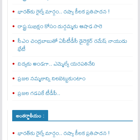
భారత్‌కు రైల్వే మార్గం.. రష్యా కీలక ప్రతిపాదన !
రాష్ట్ర సుభిక్షం కోసం దుర్గమ్మకు ఆషాఢ సారె
సీఎం చంద్రబాబుతో ఏపీటీడీసీ డైరెక్టర్‌ రమేష్‌ నాయుడు
భేటీ
విద్యకు అండగా.. ఎమ్మెల్యే యరపతినేని
ప్రజల నమ్మకాన్ని నిలబెట్టుకుంటాం
ప్రజల గడపకే టీడీపీ..
అంతర్జాతీయం :
భారత్‌కు రైల్వే మార్గం.. రష్యా కీలక ప్రతిపాదన !