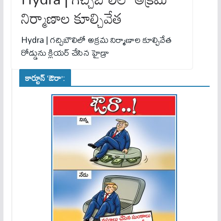
నిర్మాణాల కూల్చివేత‌
Hydra | గ‌చ్చిబౌలిలో అక్ర‌మ నిర్మాణాల కూల్చివేత‌
రోడ్డును క్లియ‌ర్ చేసిన హైడ్రా
కార్టూన్ ‘ఔరా’: