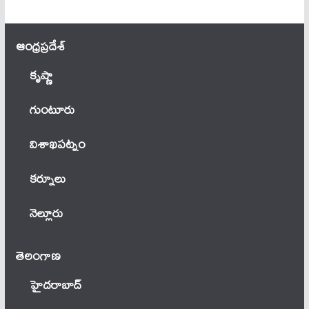
ఆంధ్ర‌ప్ర‌దేశ్
కృష్ణా
గుంటూరు
విశాఖపట్నం
కర్నూలు
నెల్లూరు
తెలంగాణ‌
హైదరాబాద్