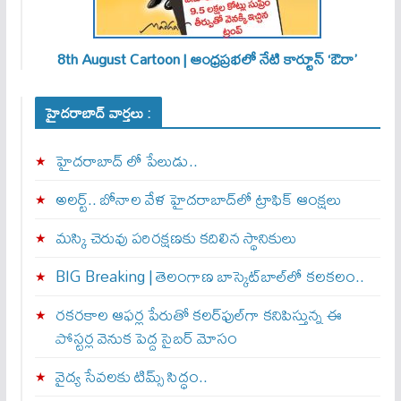
8th August Cartoon | ఆంధ్రప్రభలో నేటి కార్టూన్ ‘ఔరా’
హైదరాబాద్ వార్తలు :
హైదరాబాద్ లో పేలుడు..
అలర్ట్‌.. బోనాల వేళ హైదరాబాద్‌లో ట్రాఫిక్‌ ఆంక్షలు
మస్కి చెరువు పరిరక్షణకు కదిలిన స్థానికులు
BIG Breaking | తెలంగాణ బాస్కెట్‌బాల్‌లో కలకలం..
రకరకాల ఆఫర్ల పేరుతో కలర్‌ఫుల్‌గా కనిపిస్తున్న ఈ
పోస్టర్ల వెనుక పెద్ద సైబర్ మోసం
వైద్య సేవలకు టిమ్స్‌ సిద్ధం..