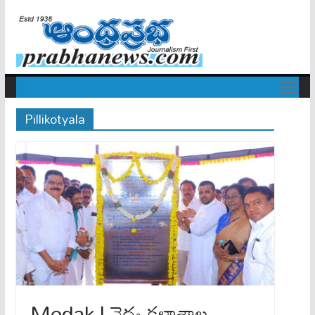
Pillikotyala
Medak | వైద్య క‌ళాశాల