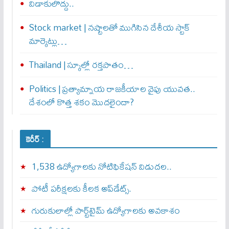
విడాకులొద్దు..
Stock market | నష్టాలతో ముగిసిన దేశీయ స్టాక్
మార్కెట్లు…
Thailand | స్కూల్లో రక్తపాతం…
Politics | ప్రత్యామ్నాయ రాజకీయాల వైపు యువత..
దేశంలో కొత్త శకం మొదలైందా?
కెరీర్ :
1,538 ఉద్యోగాలకు నోటిఫికేషన్ విడుదల..
పోటీ పరీక్షలకు కీలక అప్‌డేట్స్.
గురుకులాల్లో పార్ట్‌టైమ్ ఉద్యోగాలకు అవకాశం