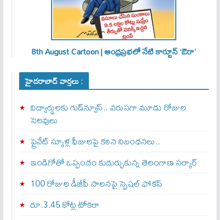
8th August Cartoon | ఆంధ్రప్రభలో నేటి కార్టూన్ ‘ఔరా’
హైదరాబాద్ వార్తలు :
విద్యార్థులకు గుడ్‌న్యూస్.. వరుసగా మూడు రోజుల
సెలవులు
ప్రైవేట్ స్కూళ్ల ఫీజులపై కఠిన నిబంధనలు..
ఇండిగోతో ఒప్పందం కుదుర్చుకున్న తెలంగాణ స‌ర్కార్
100 రోజుల డీజీపీ పాలనపై స్పెషల్ ఫోకస్
రూ.3.45 కోట్ల టోకరా