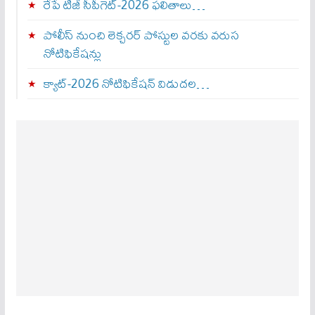
రేపే టీజీ సీపీగెట్‌-2026 ఫలితాలు…
పోలీస్ నుంచి లెక్చరర్ పోస్టుల వరకు వరుస
నోటిఫికేషన్లు
క్యాట్-2026 నోటిఫికేషన్ విడుదల…