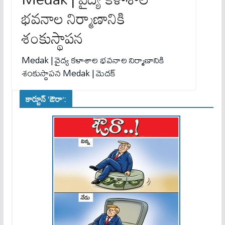
భ‌వ‌నాల‌ నిర్మాణానికి
శంకుస్థాప‌న‌
Medak | వైద్య క‌ళాశాల భ‌వ‌నాల‌ నిర్మాణానికి
శంకుస్థాప‌న‌ Medak | మెదక్
కార్టూన్ ‘ఔరా’: