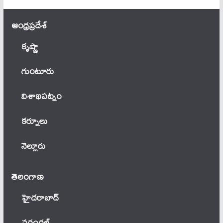
ఆంధ్ర‌ప్ర‌దేశ్
కృష్ణా
గుంటూరు
విశాఖపట్నం
కర్నూలు
నెల్లూరు
తెలంగాణ‌
హైదరాబాద్
వ‌రంగ‌ల్