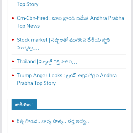
Top Story
Cm-Cbn-Fired : మాది బ్రాండ్ ఇమేజ్ Andhra Prabha
Top News
Stock market | నష్టాలతో ముగిసిన దేశీయ స్టాక్
మార్కెట్లు…
Thailand | స్కూల్లో రక్తపాతం…
Trump-Anger-Leaks : ట్రంప్ ఆగ్ర‌హోగ్రం Andhra
Prabha Top Story
జాతీయం :
రీల్స్ గొడవ.. భార్య హత్య.. భర్త అరెస్ట్..