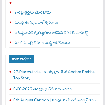
కాంట్రాక్టర్లను వేధించొద్దు
మంత్రి తుమ్మల నాగేశ్వరరావు
అధిష్ఠానానికి కృతజ్ఞతలు తెలిపిన కిరణ్‌కుమార్‌రెడ్డి
మాజీ మంత్రి నిరంజన్‌రెడ్డి ఆరోపణలు
తాజా వార్తలు :
27-Places-India : అవ‌న్నీ భార‌త్ వే Andhra Prabha
Top Story
8-08-2026 ఆంధ్రప్రభ నేటి పంచాంగం
8th August Cartoon | ఆంధ్రప్రభలో నేటి కార్టూన్ ‘ఔరా’