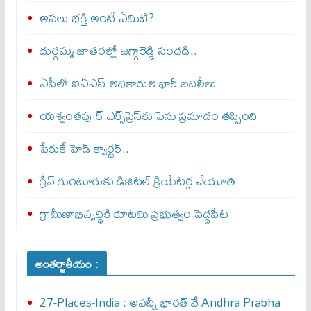
అసలు భక్తి అంటే ఏమిటి?
దుర్గమ్మ జాతరల్లో జగ్గారెడ్డి సందడి..
ఏపీలో ఐఏఎస్ అధికారుల భారీ బదిలీలు
యశ్వంతపూర్ ఎక్స్‌ప్రెస్‌కు పెను ప్రమాదం తప్పింది
పేరుకే హెడ్ క్వార్టర్..
గ్రీన్ గుంటూరుకు డిజిటల్ క్రియేటర్ల చేయూత
గ్రామీణాభివృద్ధికి కూటమి ప్రభుత్వం పెద్దపీట
అంతర్జాతీయం :
27-Places-India : అవ‌న్నీ భార‌త్ వే Andhra Prabha