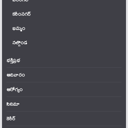
కరీంనగర్
ఖ‌మ్మం
నల్గొండ
భక్తిప్రభ
ఆదివారం
ఆరోగ్యం
సినిమా
కెరీర్