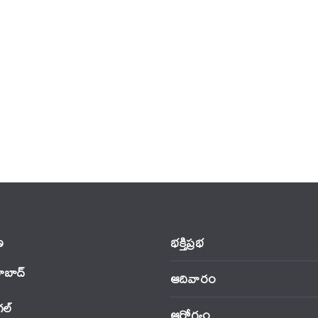
‌
భక్తిప్రభ
ాబాద్
ఆదివారం
‌ల్
ఆరోగ్యం