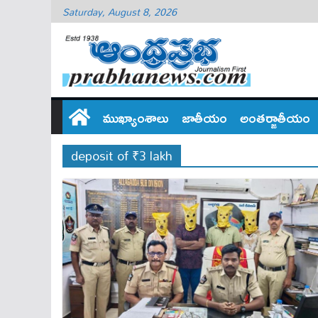
Saturday, August 8, 2026
ముఖ్యాంశాలు
జాతీయం
అంతర్జాతీయం
deposit of ₹3 lakh