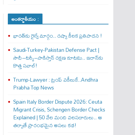
అంతర్జాతీయం :
భారత్‌కు రైల్వే మార్గం.. రష్యా కీలక ప్రతిపాదన !
Saudi-Turkey-Pakistan Defense Pact |
సౌదీ–టర్కీ–పాకిస్తాన్ రక్షణ కూటమి.. ఇరాన్‌కు
కొత్త సవాల్!
Trump-Lawyer : ట్రంప్ వ‌కీలుకే..Andhra
Prabha Top News
Spain Italy Border Dispute 2026: Ceuta
Migrant Crisis, Schengen Border Checks
Explained | 50 వేల మంది వలసదారులు.. ఆ
తర్వాతే ప్రారంభ‌మైన అసలు కథ!