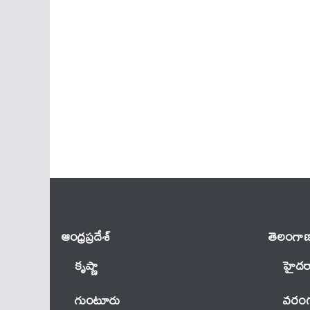
ఆంధ్ర‌ప్ర‌దేశ్
తెలంగాణ
కృష్ణా
హైదర
గుంటూరు
వ‌రంగ