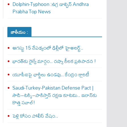
Dolphin-Typhoon :ఉగ్ర డాల్ఫిన్ Andhra
Prabha Top News
జాతీయం :
ఆగస్టు 15 నేపథ్యంలో ఢిల్లీలో హైఅలర్ట్..
భారత్‌కు రైల్వే మార్గం.. రష్యా కీలక ప్రతిపాదన !
యూపీఐపై ఛార్జీలు ఉండవు.. కేంద్రం క్లారిటీ
Saudi-Turkey-Pakistan Defense Pact |
సౌదీ–టర్కీ–పాకిస్తాన్ రక్షణ కూటమి.. ఇరాన్‌కు
కొత్త సవాల్!
పెళ్లి కోసం పోలీస్ వేషం..