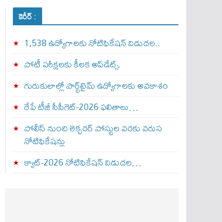
కెరీర్ :
1,538 ఉద్యోగాలకు నోటిఫికేషన్ విడుదల..
పోటీ పరీక్షలకు కీలక అప్‌డేట్స్.
గురుకులాల్లో పార్ట్‌టైమ్ ఉద్యోగాలకు అవకాశం
రేపే టీజీ సీపీగెట్‌-2026 ఫలితాలు…
పోలీస్ నుంచి లెక్చరర్ పోస్టుల వరకు వరుస
నోటిఫికేషన్లు
క్యాట్-2026 నోటిఫికేషన్ విడుదల…