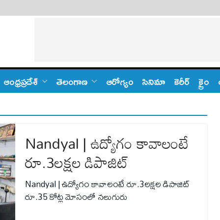
ఆంధ్ర‌ప్ర‌దేశ్
తెలంగాణ‌
ఆరోగ్యం
సినిమా
కెరీర్
క్రైం
Nandyal | ఉద్యోగం కావాలంటే
రూ.3లక్షల డిపాజిట్
Nandyal | ఉద్యోగం కావాలంటే రూ.3లక్షల డిపాజిట్
రూ.35 కోట్ల మోసంలో నలుగురు