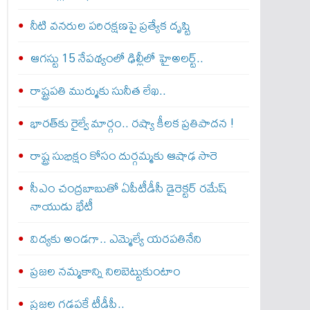
నీటి వనరుల పరిరక్షణపై ప్రత్యేక దృష్టి
ఆగస్టు 15 నేపథ్యంలో ఢిల్లీలో హైఅలర్ట్..
రాష్ట్రపతి ముర్ముకు సునీత లేఖ..
భారత్‌కు రైల్వే మార్గం.. రష్యా కీలక ప్రతిపాదన !
రాష్ట్ర సుభిక్షం కోసం దుర్గమ్మకు ఆషాఢ సారె
సీఎం చంద్రబాబుతో ఏపీటీడీసీ డైరెక్టర్‌ రమేష్‌
నాయుడు భేటీ
విద్యకు అండగా.. ఎమ్మెల్యే యరపతినేని
ప్రజల నమ్మకాన్ని నిలబెట్టుకుంటాం
ప్రజల గడపకే టీడీపీ..