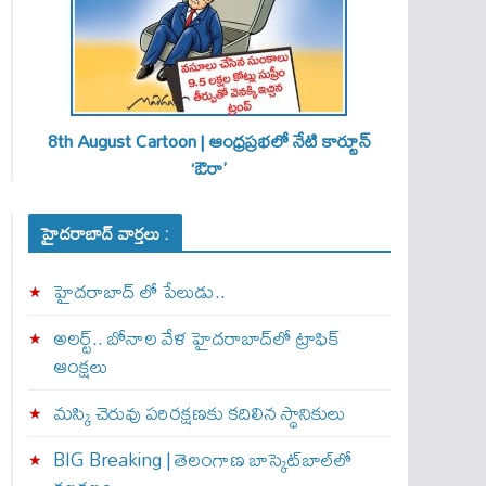
8th August Cartoon | ఆంధ్రప్రభలో నేటి కార్టూన్
‘ఔరా’
హైదరాబాద్ వార్తలు :
హైదరాబాద్ లో పేలుడు..
అలర్ట్‌.. బోనాల వేళ హైదరాబాద్‌లో ట్రాఫిక్‌
ఆంక్షలు
మస్కి చెరువు పరిరక్షణకు కదిలిన స్థానికులు
BIG Breaking | తెలంగాణ బాస్కెట్‌బాల్‌లో