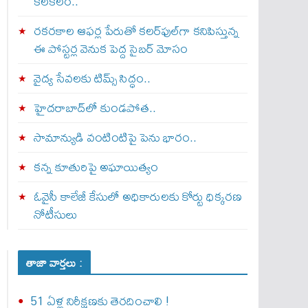
కలకలం..
రకరకాల ఆఫర్ల పేరుతో కలర్‌ఫుల్‌గా కనిపిస్తున్న
ఈ పోస్టర్ల వెనుక పెద్ద సైబర్ మోసం
వైద్య సేవలకు టిమ్స్‌ సిద్ధం..
హైదరాబాద్‌లో కుండపోత..
సామాన్యుడి వంటింటిపై పెను భారం..
కన్న కూతురిపై అఘాయిత్యం
ఓవైసీ కాలేజీ కేసులో అధికారులకు కోర్టు ధిక్కరణ
నోటీసులు
తాజా వార్తలు :
51 ఏళ్ల నిరీక్షణకు తెరదించాలి !