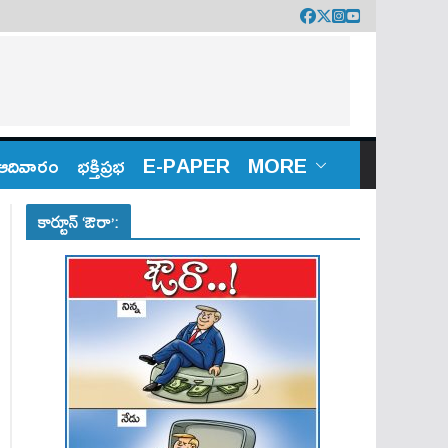
ఆదివారం
భక్తిప్రభ
E-PAPER
MORE
కార్టూన్ ‘ఔరా’: