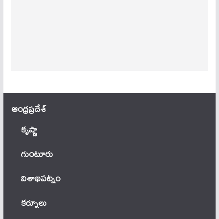
ఆంధ్ర‌ప్ర‌దేశ్
కృష్ణా
గుంటూరు
విశాఖపట్నం
కర్నూలు