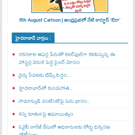
8th August Cartoon | ఆంధ్రప్రభలో నేటి కార్టూన్ ‘ఔరా’
హైదరాబాద్ వార్తలు :
రకరకాల ఆఫర్ల పేరుతో కలర్‌ఫుల్‌గా కనిపిస్తున్న ఈ
పోస్టర్ల వెనుక పెద్ద సైబర్ మోసం
వైద్య సేవలకు టిమ్స్‌ సిద్ధం..
హైదరాబాద్‌లో కుండపోత..
సామాన్యుడి వంటింటిపై పెను భారం..
కన్న కూతురిపై అఘాయిత్యం
ఓవైసీ కాలేజీ కేసులో అధికారులకు కోర్టు ధిక్కరణ
నోటీసులు