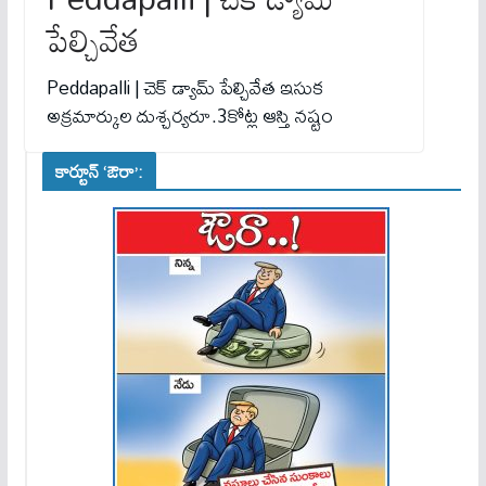
పేల్చివేత
Peddapalli | చెక్ డ్యామ్ పేల్చివేత ఇసుక
అక్రమార్కుల దుశ్చర్యరూ.3కోట్ల ఆస్తి నష్టం
కార్టూన్ ‘ఔరా’: