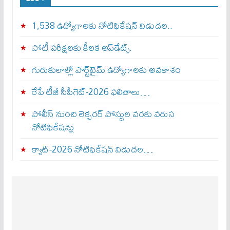
1,538 ఉద్యోగాలకు నోటిఫికేషన్ విడుదల..
పోటీ పరీక్షలకు కీలక అప్‌డేట్స్.
గురుకులాల్లో పార్ట్‌టైమ్ ఉద్యోగాలకు అవకాశం
రేపే టీజీ సీపీగెట్‌-2026 ఫలితాలు…
పోలీస్ నుంచి లెక్చరర్ పోస్టుల వరకు వరుస
నోటిఫికేషన్లు
క్యాట్-2026 నోటిఫికేషన్ విడుదల…