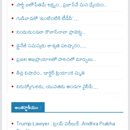
పార్టీ బలోపేతమే లక్ష్యం.. ప్రజాసేవే మన ధ్యేయం..
గుడివాడలో ‘ఇంటింటికి టీడీపీ’…
నిండుకుండలా కౌలాస్‌నాలా ప్రాజెక్టు..
డ్రైనేజీ సమస్యకు శాశ్వత పరిష్కారం…
ప్రజల అభిప్రాయాలతో పాలనలో మార్పులు..
తీవ్ర విషాదం.. డాక్టర్ ప్రియాంక మృతి
నిరుద్యోగులకు, యువతకు అండగా వైసీపీ…
అంతర్జాతీయం :
Trump-Lawyer : ట్రంప్ వ‌కీలుకే..Andhra Prabha