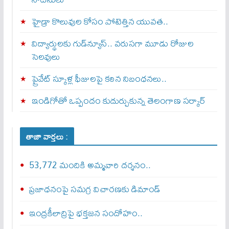
హైడ్రా కొలువుల కోసం పోటెత్తిన యువత..
విద్యార్థులకు గుడ్‌న్యూస్.. వరుసగా మూడు రోజుల
సెలవులు
ప్రైవేట్ స్కూళ్ల ఫీజులపై కఠిన నిబంధనలు..
ఇండిగోతో ఒప్పందం కుదుర్చుకున్న తెలంగాణ స‌ర్కార్
తాజా వార్తలు :
53,772 మందికి అమ్మవారి దర్శనం..
ప్రజాధనంపై సమగ్ర విచారణకు డిమాండ్‌
ఇంద్రకీలాద్రిపై భక్తజన సందోహం..