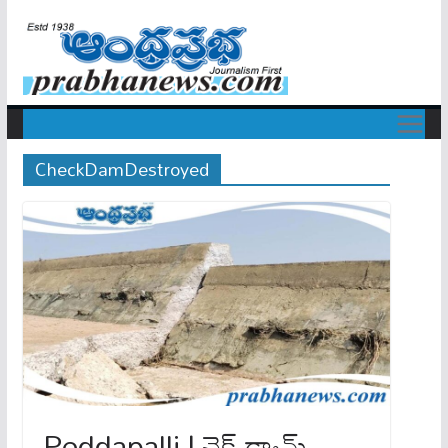
CheckDamDestroyed
Peddapalli | చెక్ డ్యామ్