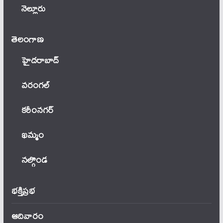
నెల్లూరు
తెలంగాణ‌
హైదరాబాద్
వ‌రంగ‌ల్
కరీంనగర్
ఖ‌మ్మం
నల్గొండ
భక్తిప్రభ
ఆదివారం