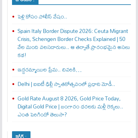
పెళ్లి కోసం పోలీస్ వేషం..
Spain Italy Border Dispute 2026: Ceuta Migrant
Crisis, Schengen Border Checks Explained | 50
వేల మంది వలసదారులు.. ఆ తర్వాతే ప్రారంభ‌మైన అసలు
కథ!
ఇద్దరమ్మాయిల ప్రేమ.. చివరికి…
Delhi | ఐఐటీ ఢిల్లీ స్నాతకోత్సవంలో ప్రధాని మోడీ..
Gold Rate August 8 2026, Gold Price Today,
Digital Gold Price | బంగారం ధరలకు మళ్లీ రెక్కలు..
ఎంత పెరిగిందో తెలుసా?
కెరీర్ :