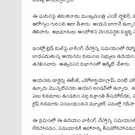
ఈ ఘటనపై తమిళనాడు ముఖ్యమంత్రి ఎంకే స్టాలిన్, ఉప 
ఆరోగ్యం గురించి ఆరా తీశారు. ఆయన బాగానే ఉన్నారని, 
తెలిపారు. అభిమానులు ఆందోళన చెందవద్దని విజ్ఞప్తి 
ఇంట్లో ట్రెడ్ మిల్‌పై వాకింగ్ చేస్తోన్న సమయంలో రెహ్మా
బాధపడుతున్న ఆయనను కుటుంబ సభ్యులు ఉదయం 7:3
తరలించారు. అత్యవసర విభాగంలో అడ్మిట్ చేశారు.
ఆయనకు డాక్టర్లు ఈసీజీ, ఎకోకార్డియోగ్రామ్ వంటి పరీక్
ఉన్నారు.మొన్నటివరకు ఆయన లండన్‌లో ఉన్నారు. శనివ
పలు సినిమాలు ఉండటం వల్ల విశ్రాంతి తీసుకోలేదని, 
లైఫ్ సినిమాకు సంబంధించిన మ్యూజిక్ పనుల్లో గడిపా
ఈ క్రమంలో ఈ ఉదయం వాకింగ్ చేస్తోన్న సమయంలో అ
లేకపోవడం, సమయానికి ఆహారాన్ని తీసుకోకపోవడం వల్ల 