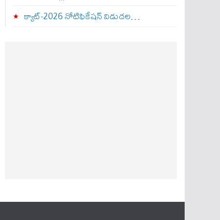
క్యాట్-2026 నోటిఫికేషన్ విడుదల…