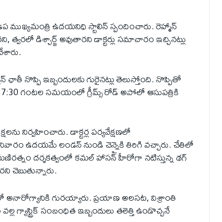
ముఖ్యమంత్రి ఉదయనిధి స్టాలిన్ స్పందించారు. రెహ్మాన్
త్వరలో డిశ్చార్జ్ అవుతారని డాక్టర్లు సమాచారం ఇచ్చినట్లు
చేశారు.
న్ ఛాతీ నొప్పి ఇబ్బందులకు గురైనట్లు తెలుస్తోంది. నొప్పితో
0 గంటల సమయంలో గ్రీమ్స్ రోడ్ అపోలో ఆసుపత్రికి
షలను నిర్వహించారు. డాక్టర్ల పర్యవేక్షణలో
ారం ఉదయమే లండన్ నుండి చెన్నైకి తిరిగి వచ్చారు. చేతిలో
మణిరత్నం దర్శకత్వంలో కమల్ హాసన్ హీరోగా నటిస్తున్న థగ్
రని చెబుతున్నారు.
నారోగ్యానికి గురయ్యారు. ప్రయాణ అలసట, విశ్రాంతి
గ్యాస్ట్రిక్ సంబంధిత ఇబ్బందులు తలెత్తి ఉండొచ్చనే