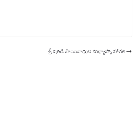
శ్రీ షిరిడి సాయినాధుని మధ్యాహ్న హారతి