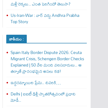
మళ్లీ రెక్కలు.. ఎంత పెరిగిందో తెలుసా?
Us-Iran-War : వార్ వ‌ద్దు Andhra Prabha
Top Story
జాతీయం :
Spain Italy Border Dispute 2026: Ceuta
Migrant Crisis, Schengen Border Checks
Explained | 50 వేల మంది వలసదారులు.. ఆ
తర్వాతే ప్రారంభ‌మైన అసలు కథ!
ఇద్దరమ్మాయిల ప్రేమ.. చివరికి…
Delhi | ఐఐటీ ఢిల్లీ స్నాతకోత్సవంలో ప్రధాని
మోడీ..