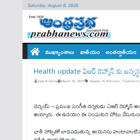
Saturday, August 8, 2026
ముఖ్యాంశాలు
జాతీయం
అంతర్జాతీయం
Health update ఏఆర్ రెహ్మాన్ కు అస్వస్థ
Gopi Krishna
March 16, 2025
Appolo
,
Ar Rehman
,
Treatment
చెన్నయ్ – ప్రముఖ సంగీత దర్శకుడు ఏఆర్ రెహ్మాన్ అనా
అయ్యారు. ఈ ఉదయం ఈ సంఘటన చోటు చేసుకుంద
ఛాతీ నొప్పితో బాధపడుతున్న ఆయనను హుటాహుటిన చెన్
చికిత్స అందిస్తోన్నారు.