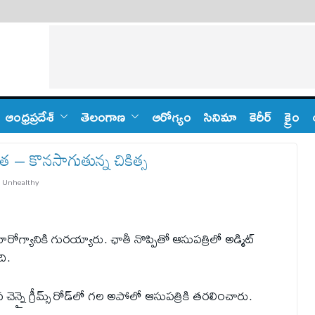
ఆంధ్ర‌ప్ర‌దేశ్
తెలంగాణ‌
ఆరోగ్యం
సినిమా
కెరీర్
క్రైం
త – కొనసాగుతున్న చికిత్స
,
Unhealthy
రోగ్యానికి గురయ్యారు. ఛాతీ నొప్పితో ఆసుపత్రిలో అడ్మిట్
ి.
నై గ్రీమ్స్ రోడ్‌లో గల అపోలో ఆసుపత్రికి తరలించారు.