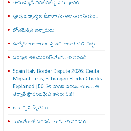
సామాన్యుడి వంటింటిపై పెను భారం..
పూర్వ విద్యార్థుల సేవాభావం అభినందనీయం..
బోన‌మెత్తిన చిన్నారులు
ఉద్యోగుల బకాయిలపై ఇక కాలయాపన వద్దు..
సరస్వతి శిశుమందిర్‌లో బోనాల సందడి
Spain Italy Border Dispute 2026: Ceuta
Migrant Crisis, Schengen Border Checks
Explained | 50 వేల మంది వలసదారులు.. ఆ
తర్వాతే ప్రారంభ‌మైన అసలు కథ!
అపూర్వ స‌మ్మేళ‌నం
మెండోరాలో సందడిగా బోనాల పండుగ