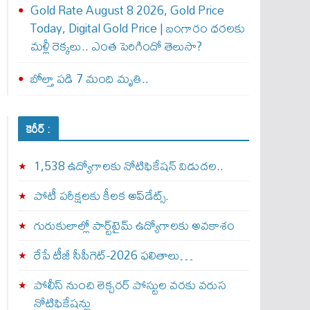
Gold Rate August 8 2026, Gold Price
Today, Digital Gold Price | బంగారం ధరలకు
మళ్లీ రెక్కలు.. ఎంత పెరిగిందో తెలుసా?
బోల్తా పడి 7 మంది మృతి..
కెరీర్ :
1,538 ఉద్యోగాలకు నోటిఫికేషన్ విడుదల..
పోటీ పరీక్షలకు కీలక అప్‌డేట్స్.
గురుకులాల్లో పార్ట్‌టైమ్ ఉద్యోగాలకు అవకాశం
రేపే టీజీ సీపీగెట్‌-2026 ఫలితాలు…
పోలీస్ నుంచి లెక్చరర్ పోస్టుల వరకు వరుస
నోటిఫికేషన్లు