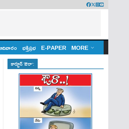
ఆదివారం
భక్తిప్రభ
E-PAPER
MORE
కార్టూన్ ‘ఔరా’: