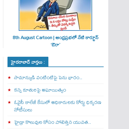
8th August Cartoon | ఆంధ్రప్రభలో నేటి కార్టూన్
‘ఔరా’
హైదరాబాద్ వార్తలు :
సామాన్యుడి వంటింటిపై పెను భారం..
కన్న కూతురిపై అఘాయిత్యం
ఓవైసీ కాలేజీ కేసులో అధికారులకు కోర్టు ధిక్కరణ
నోటీసులు
హైడ్రా కొలువుల కోసం పోటెత్తిన యువత..