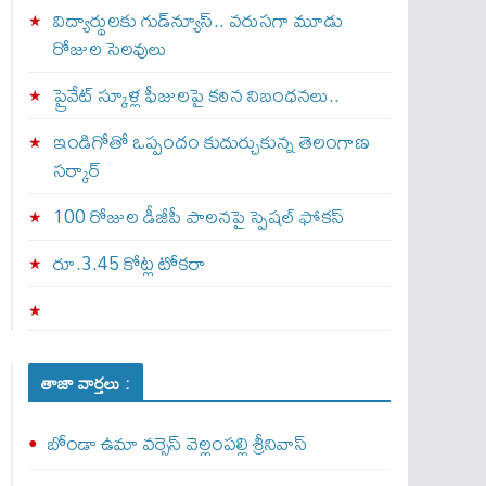
విద్యార్థులకు గుడ్‌న్యూస్.. వరుసగా మూడు
రోజుల సెలవులు
ప్రైవేట్ స్కూళ్ల ఫీజులపై కఠిన నిబంధనలు..
ఇండిగోతో ఒప్పందం కుదుర్చుకున్న తెలంగాణ
స‌ర్కార్
100 రోజుల డీజీపీ పాలనపై స్పెషల్ ఫోకస్
రూ.3.45 కోట్ల టోకరా
తాజా వార్తలు :
బోండా ఉమా వర్సెస్ వెల్లంపల్లి శ్రీనివాస్‌