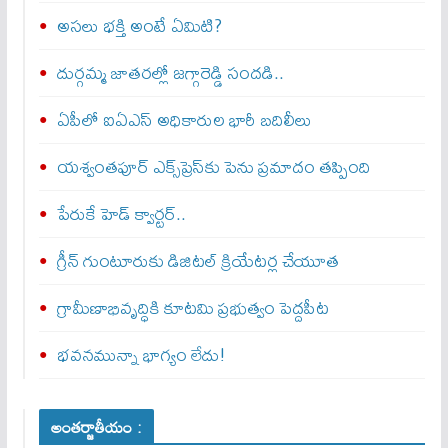
అసలు భక్తి అంటే ఏమిటి?
దుర్గమ్మ జాతరల్లో జగ్గారెడ్డి సందడి..
ఏపీలో ఐఏఎస్ అధికారుల భారీ బదిలీలు
యశ్వంతపూర్ ఎక్స్‌ప్రెస్‌కు పెను ప్రమాదం తప్పింది
పేరుకే హెడ్ క్వార్టర్..
గ్రీన్ గుంటూరుకు డిజిటల్ క్రియేటర్ల చేయూత
గ్రామీణాభివృద్ధికి కూటమి ప్రభుత్వం పెద్దపీట
భవనమున్నా భాగ్యం లేదు!
అంతర్జాతీయం :