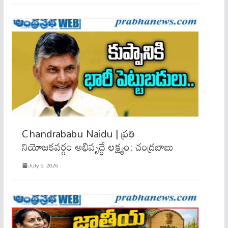
Chandrababu Naidu | ప్రతి
నియోజకవర్గం అభివృద్ధే లక్ష్యం: చంద్రబాబు
July 5, 2026