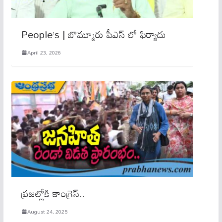
People’s | బొమ్మూరు పీఎస్ లో ఫిర్యాదు
April 23, 2026
ప్రజల్లోకి కాంగ్రెస్​..
August 24, 2025