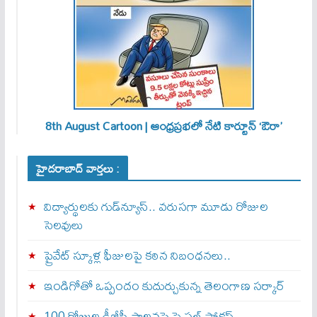
8th August Cartoon | ఆంధ్రప్రభలో నేటి కార్టూన్ ‘ఔరా’
హైదరాబాద్ వార్తలు :
విద్యార్థులకు గుడ్‌న్యూస్.. వరుసగా మూడు రోజుల
సెలవులు
ప్రైవేట్ స్కూళ్ల ఫీజులపై కఠిన నిబంధనలు..
ఇండిగోతో ఒప్పందం కుదుర్చుకున్న తెలంగాణ స‌ర్కార్
100 రోజుల డీజీపీ పాలనపై స్పెషల్ ఫోకస్