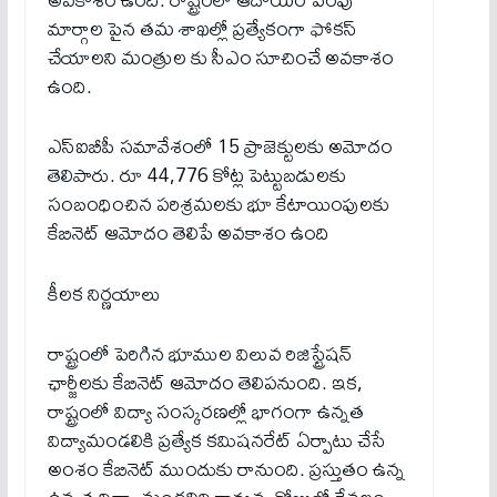
మార్గాల పైన తమ శాఖల్లో ప్రత్యేకంగా ఫోకస్
చేయాలని మంత్రుల కు సీఎం సూచించే అవకాశం
ఉంది.
ఎస్ఐబీపీ సమావేశంలో 15 ప్రాజెక్టులకు అమోదం
తెలిపారు. రూ 44,776 కోట్ల పెట్టుబడులకు
సంబంధించిన పరిశ్రమలకు భూ కేటాయింపులకు
కేబినెట్ ఆమోదం తెలిపే అవకాశం ఉంది
కీలక నిర్ణయాలు
రాష్ట్రంలో పెరిగిన భూముల విలువ రిజిస్ట్రేషన్
ఛార్జీలకు కేబినెట్ ఆమోదం తెలిపనుంది. ఇక,
రాష్ట్రంలో విద్యా సంస్కరణల్లో భాగంగా ఉన్నత
విద్యామండలికి ప్రత్యేక కమిషనరేట్ ఏర్పాటు చేసే
అంశం కేబినెట్ ముందుకు రానుంది. ప్రస్తుతం ఉన్న