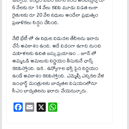
6 వేలకు రూ 14 వేలు కలిపి మూడు విడత లుకా
రైతులకు రూ 20 వేల నిధులు అందేలా ప్రభుత్వం
ప్రణాళికలు సిద్దం చేసింది.
నేటి భేటీ లో ఈ నిధుల విడుదల తేదీలను ఖరారు
చేసే అవకాశం ఉంది. అదే విధంగా ఉగాది నుంచి
మహిళలకు ఉచిత బస్సు ప్రయాణం .. జూన్ లో
అమ్మఒడి అమలుకు నిర్ణయం తీసుకునే ఛాన్స్
కనిపిస్తోంది. ఇక.. ఉద్యోగాల భర్తీ పైన నిర్ణయం
ఉండే అవకాశం కనిపిస్తోంది. ఎమ్మెల్సీ ఎన్నికల వేళ
ఇంఛార్జ్ మంత్రులకు బాధ్యతల విషయంలోనూ
సీఎం బాధ్యతలను ఖరారు చేయనున్నారు.
Fa
E
X
W
ce
m
ha
bo
ail
ts