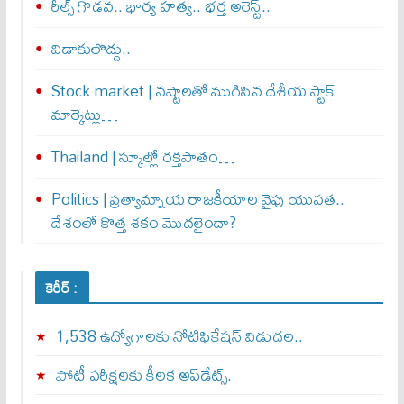
రీల్స్ గొడవ.. భార్య హత్య.. భర్త అరెస్ట్..
విడాకులొద్దు..
Stock market | నష్టాలతో ముగిసిన దేశీయ స్టాక్
మార్కెట్లు…
Thailand | స్కూల్లో రక్తపాతం…
Politics | ప్రత్యామ్నాయ రాజకీయాల వైపు యువత..
దేశంలో కొత్త శకం మొదలైందా?
కెరీర్ :
1,538 ఉద్యోగాలకు నోటిఫికేషన్ విడుదల..
పోటీ పరీక్షలకు కీలక అప్‌డేట్స్.