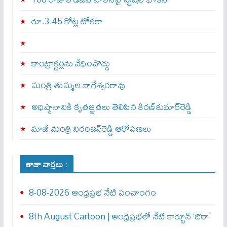
రూ.3.45 కోట్ల టోకరా
కాంట్రాక్టర్లను వేధించొద్దు
మంత్రి తుమ్మల నాగేశ్వరరావు
అధిష్ఠానానికి కృతజ్ఞతలు తెలిపిన కిరణ్‌కుమార్‌రెడ్డి
మాజీ మంత్రి నిరంజన్‌రెడ్డి ఆరోపణలు
తాజా వార్తలు :
8-08-2026 ఆంధ్రప్రభ నేటి పంచాంగం
8th August Cartoon | ఆంధ్రప్రభలో నేటి కార్టూన్ ‘ఔరా’