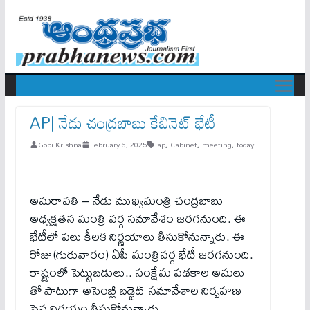
AP| నేడు చంద్రబాబు కేబినెట్ భేటీ
Gopi Krishna
February 6, 2025
ap
,
Cabinet
,
meeting
,
today
అమరావతి – నేడు ముఖ్యమంత్రి చంద్రబాబు
అధ్యక్షతన మంత్రి వర్గ సమావేశం జరగనుంది. ఈ
భేటీలో పలు కీలక నిర్ణయాలు తీసుకోనున్నారు. ఈ
రోజు(గురువారం) ఏపీ మంత్రివర్గ భేటీ జరగనుంది.
రాష్ట్రంలో పెట్టుబడులు.. సంక్షేమ పథకాల అమలు
తో పాటుగా అసెంబ్లీ బడ్జెట్ సమావేశాల నిర్వహణ
పైన నిర్ణయం తీసుకోనున్నారు.