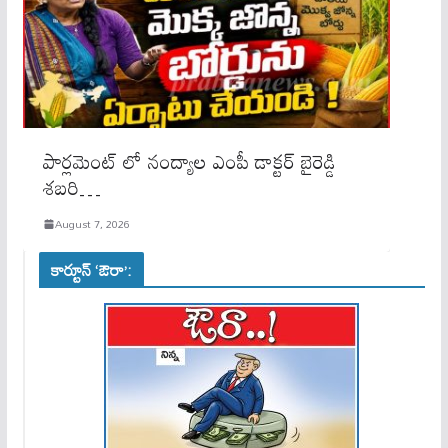
పార్లమెంట్ లో నంద్యాల ఎంపీ డాక్టర్ బైరెడ్డి
శబరి…
August 7, 2026
కార్టూన్ ‘ఔరా’: