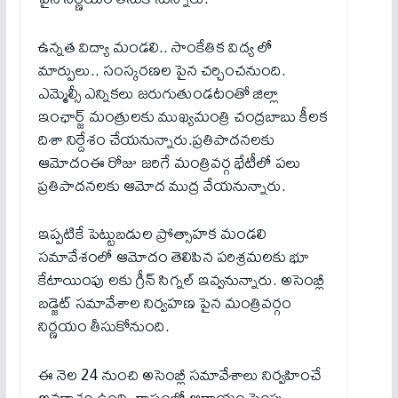
ఉన్నత విద్యా మండలి.. సాంకేతిక విద్య లో
మార్పులు.. సంస్కరణల పైన చర్చించనుంది.
ఎమ్మెల్సీ ఎన్నికలు జరుగుతుండటంతో జిల్లా
ఇంఛార్జ్ మంత్రులకు ముఖ్యమంత్రి చంద్రబాబు కీలక
దిశా నిర్దేశం చేయనున్నారు.ప్రతిపాదనలకు
ఆమోదంఈ రోజు జరిగే మంత్రివర్గ భేటీలో పలు
ప్రతిపాదనలకు ఆమోద ముద్ర వేయనున్నారు.
ఇప్పటికే పెట్టుబడుల ప్రోత్సాహక మండలి
సమావేశంలో ఆమోదం తెలిపిన పరిశ్రమలకు భూ
కేటాయింపు లకు గ్రీన్ సిగ్నల్ ఇవ్వనున్నారు. అసెంబ్లీ
బడ్జెట్ సమావేశాల నిర్వహణ పైన మంత్రివర్గం
నిర్ణయం తీసుకోనుంది.
ఈ నెల 24 నుంచి అసెంబ్లీ సమావేశాలు నిర్వహించే
అవకాశం ఉంది. రాష్ట్రంలో ఆదాయం పెంపు