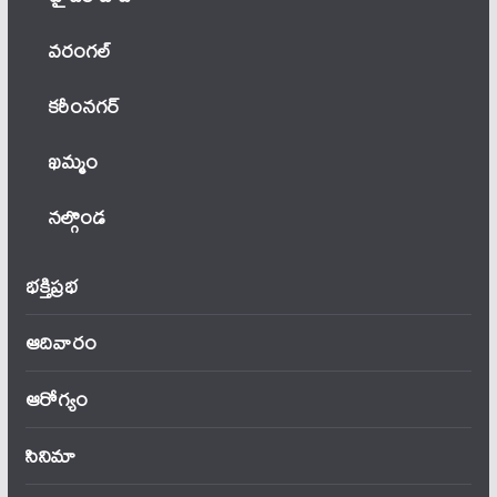
వ‌రంగ‌ల్
కరీంనగర్
ఖ‌మ్మం
నల్గొండ
భక్తిప్రభ
ఆదివారం
ఆరోగ్యం
సినిమా