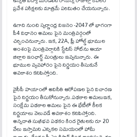
ఉన్నత విద్యా మండలిని రానున్న రోజుల్లో కేవలం
ప్రవేశ పరీక్షలకు మాత్రమే పరిమితం చేయనున్నారు.
ఉగాది నుంచి స్వర్ణాంధ్ర విజనం -2047 లో భాగంగా
పీ4 విధానం అమలు పైన మంత్రివర్గంలో
చర్చించనున్నారు. ఇక, 22A, ఫ్రీ హోల్డ్ భూముల
అంశంపై మంత్రివర్గానికి స్టేటస్ నోట్‌ను ఆయా
జిల్లాల ఇంఛార్జ్ మంత్రులు ఇవ్వనున్నారు. ఈ
భూముల వ్యవహారం పైన నిర్ణయం తీసుకునే
అవకాశం కనిపిస్తోంది.
వైసీపీ హయాంలో అవినీతి ఆరోపణల పైన విచారణ
పైన నిర్ణయం తీసుకోనున్నారు.పథకాల అమలుఇక,
సంక్షేమ పథకాల అమలు పైన ఈ భేటీలో కీలక
నిర్ణయాలు వెలువడే అవకాశం కనిపిస్తోంది.
అన్నదాత సుఖీభవ పథకం కింద రైతులకు రూ 20
వేలు ఇస్తామని ఎన్నికల సమయంలో హామీ
ఇచ్చారు. కేంద్రం పీఎం కిసాన్ కింద అందిస్తున్న రూ