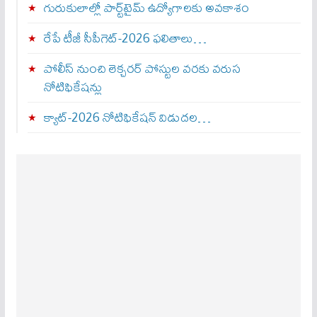
గురుకులాల్లో పార్ట్‌టైమ్ ఉద్యోగాలకు అవకాశం
రేపే టీజీ సీపీగెట్‌-2026 ఫలితాలు…
పోలీస్ నుంచి లెక్చరర్ పోస్టుల వరకు వరుస
నోటిఫికేషన్లు
క్యాట్-2026 నోటిఫికేషన్ విడుదల…