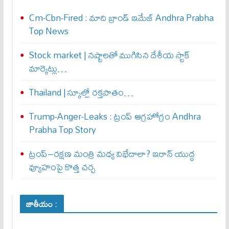
Cm-Cbn-Fired : మాది బ్రాండ్ ఇమేజ్ Andhra Prabha
Top News
Stock market | నష్టాలతో ముగిసిన దేశీయ స్టాక్
మార్కెట్లు…
Thailand | స్కూల్లో రక్తపాతం…
Trump-Anger-Leaks : ట్రంప్ ఆగ్ర‌హోగ్రం Andhra
Prabha Top Story
ట్రంప్–రక్షణ మంత్రి మధ్య విభేదాలా? ఇరాన్ యుద్ధ
వ్యూహంపై కొత్త చర్చ
జాతీయం :