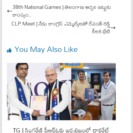
ok
A
38th National Games | తెలంగాణ ఆర్చరి జట్టుకు
pp
కాంస్యం..
CLP Meet | నేడు కాంగ్రెస్ ఎమ్మెల్యేలతో రేవంత్ రెడ్డి
కీలక భేటి
You May Also Like
TG | సింగరేణి పీఆర్ఓకు జర్నలిజంలో డాక్టరేట్