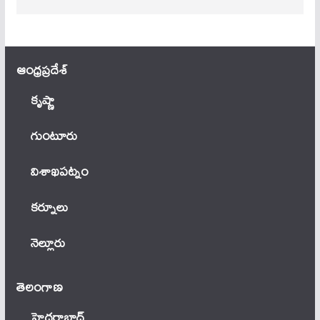
ఆంధ్ర‌ప్ర‌దేశ్
కృష్ణా
గుంటూరు
విశాఖపట్నం
కర్నూలు
నెల్లూరు
తెలంగాణ‌
హైదరాబాద్