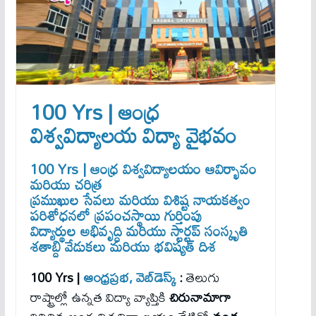
100 Yrs | ఆంధ్ర
విశ్వవిద్యాలయ విద్యా వైభవం
100 Yrs
| ఆంధ్ర విశ్వవిద్యాలయం ఆవిర్భావం
మరియు చరిత్ర
ప్రముఖుల సేవలు మరియు విశిష్ట నాయకత్వం
పరిశోధనలో ప్రపంచస్థాయి గుర్తింపు
విద్యార్థుల అభివృద్ధి మరియు స్టార్టప్ సంస్కృతి
శతాబ్ది వేడుకలు మరియు భవిష్యత్ దిశ
100 Yrs
|
ఆంధ్ర‌ప్ర‌భ,
వెబ్‌డెస్క్
:
తెలుగు
రాష్ట్రాల్లో ఉన్నత విద్యా వ్యాప్తికి
చిరునామాగా