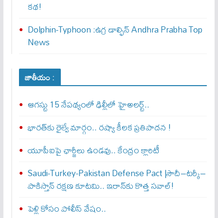
కథ!
Dolphin-Typhoon :ఉగ్ర డాల్ఫిన్ Andhra Prabha Top
News
జాతీయం :
ఆగస్టు 15 నేపథ్యంలో ఢిల్లీలో హైఅలర్ట్..
భారత్‌కు రైల్వే మార్గం.. రష్యా కీలక ప్రతిపాదన !
యూపీఐపై ఛార్జీలు ఉండవు.. కేంద్రం క్లారిటీ
Saudi-Turkey-Pakistan Defense Pact |సౌదీ–టర్కీ–
పాకిస్తాన్ రక్షణ కూటమి.. ఇరాన్‌కు కొత్త సవాల్!
పెళ్లి కోసం పోలీస్ వేషం..