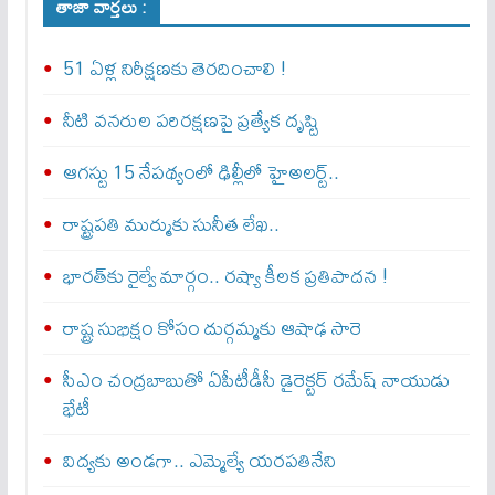
తాజా వార్తలు :
51 ఏళ్ల నిరీక్షణకు తెరదించాలి !
నీటి వనరుల పరిరక్షణపై ప్రత్యేక దృష్టి
ఆగస్టు 15 నేపథ్యంలో ఢిల్లీలో హైఅలర్ట్..
రాష్ట్రపతి ముర్ముకు సునీత లేఖ..
భారత్‌కు రైల్వే మార్గం.. రష్యా కీలక ప్రతిపాదన !
రాష్ట్ర సుభిక్షం కోసం దుర్గమ్మకు ఆషాఢ సారె
సీఎం చంద్రబాబుతో ఏపీటీడీసీ డైరెక్టర్‌ రమేష్‌ నాయుడు
భేటీ
విద్యకు అండగా.. ఎమ్మెల్యే యరపతినేని