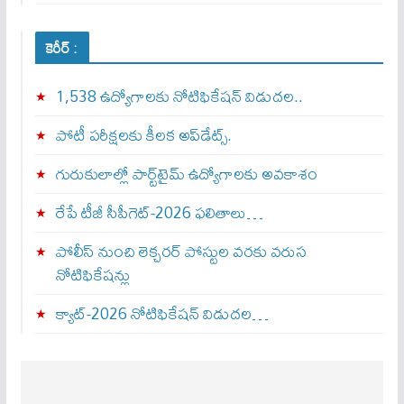
కెరీర్ :
1,538 ఉద్యోగాలకు నోటిఫికేషన్ విడుదల..
పోటీ పరీక్షలకు కీలక అప్‌డేట్స్.
గురుకులాల్లో పార్ట్‌టైమ్ ఉద్యోగాలకు అవకాశం
రేపే టీజీ సీపీగెట్‌-2026 ఫలితాలు…
పోలీస్ నుంచి లెక్చరర్ పోస్టుల వరకు వరుస
నోటిఫికేషన్లు
క్యాట్-2026 నోటిఫికేషన్ విడుదల…