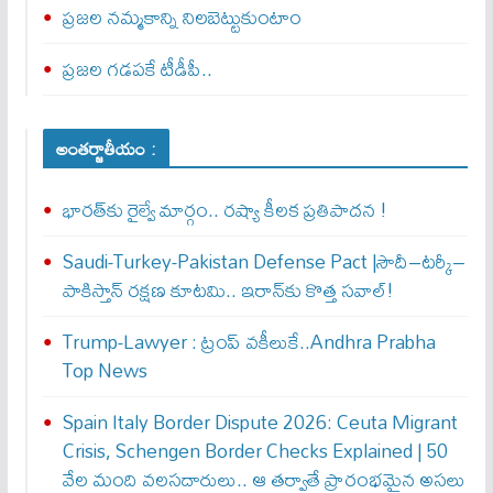
ప్రజల నమ్మకాన్ని నిలబెట్టుకుంటాం
ప్రజల గడపకే టీడీపీ..
అంతర్జాతీయం :
భారత్‌కు రైల్వే మార్గం.. రష్యా కీలక ప్రతిపాదన !
Saudi-Turkey-Pakistan Defense Pact |సౌదీ–టర్కీ–
పాకిస్తాన్ రక్షణ కూటమి.. ఇరాన్‌కు కొత్త సవాల్!
Trump-Lawyer : ట్రంప్ వ‌కీలుకే..Andhra Prabha
Top News
Spain Italy Border Dispute 2026: Ceuta Migrant
Crisis, Schengen Border Checks Explained | 50
వేల మంది వలసదారులు.. ఆ తర్వాతే ప్రారంభ‌మైన అసలు