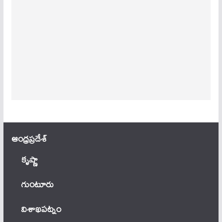
ఆంధ్ర‌ప్ర‌దేశ్
కృష్ణా
గుంటూరు
విశాఖపట్నం