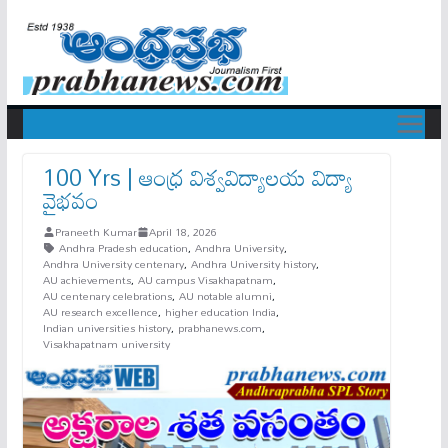
100 Yrs | ఆంధ్ర విశ్వవిద్యాలయ విద్యా
వైభవం
Praneeth Kumar
April 18, 2026
Andhra Pradesh education
,
Andhra University
,
Andhra University centenary
,
Andhra University history
,
AU achievements
,
AU campus Visakhapatnam
,
AU centenary celebrations
,
AU notable alumni
,
AU research excellence
,
higher education India
,
Indian universities history
,
prabhanews.com
,
Visakhapatnam university