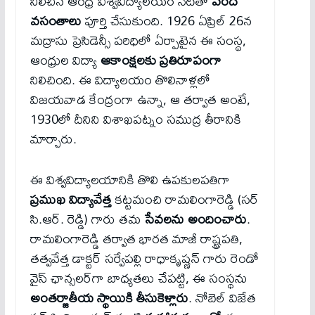
నిలిచిన ఆంధ్ర విశ్వవిద్యాలయం నేటితో
వంద
వసంతాలు
పూర్తి చేసుకుంది. 1926 ఏప్రిల్ 26న
మద్రాసు ప్రెసిడెన్సీ పరిధిలో ఏర్పాటైన ఈ సంస్థ,
ఆంధ్రుల విద్యా
ఆకాంక్షలకు ప్రతిరూపంగా
నిలిచింది. ఈ విద్యాలయం తొలినాళ్లలో
విజయవాడ కేంద్రంగా ఉన్నా, ఆ తర్వాత అంటే,
1930లో దీనిని విశాఖపట్నం సముద్ర తీరానికి
మార్చారు.
ఈ విశ్వవిద్యాలయానికి తొలి ఉపకులపతిగా
ప్రముఖ విద్యావేత్త
కట్టమంచి రామలింగారెడ్డి (సర్
సి.ఆర్. రెడ్డి) గారు తమ
సేవలను అందించారు
.
రామలింగారెడ్డి తర్వాత భారత మాజీ రాష్ట్రపతి,
తత్వవేత్త డాక్టర్ సర్వేపల్లి రాధాకృష్ణన్ గారు రెండో
వైస్ ఛాన్సలర్‌గా బాధ్యతలు చేపట్టి, ఈ సంస్థను
అంతర్జాతీయ స్థాయికి తీసుకెళ్లారు
. నోబెల్ విజేత