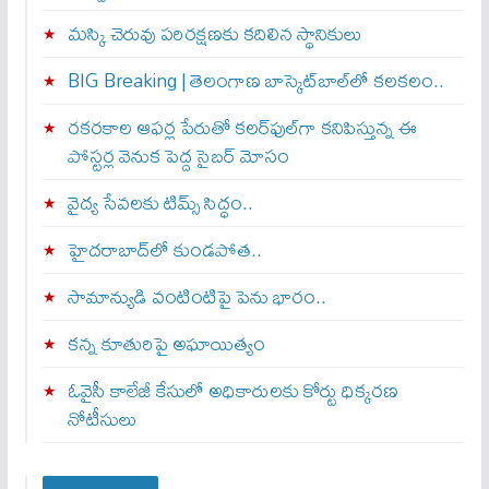
మస్కి చెరువు పరిరక్షణకు కదిలిన స్థానికులు
BIG Breaking | తెలంగాణ బాస్కెట్‌బాల్‌లో కలకలం..
రకరకాల ఆఫర్ల పేరుతో కలర్‌ఫుల్‌గా కనిపిస్తున్న ఈ
పోస్టర్ల వెనుక పెద్ద సైబర్ మోసం
వైద్య సేవలకు టిమ్స్‌ సిద్ధం..
హైదరాబాద్‌లో కుండపోత..
సామాన్యుడి వంటింటిపై పెను భారం..
కన్న కూతురిపై అఘాయిత్యం
ఓవైసీ కాలేజీ కేసులో అధికారులకు కోర్టు ధిక్కరణ
నోటీసులు