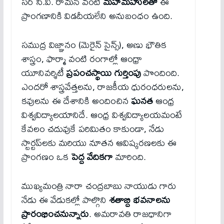
సర్ సి.వి. రామన్ వంటి
మహామహులతో
ఈ
ప్రాంగణానికి విడదీయలేని అనుబంధం ఉంది.
సముద్ర విజ్ఞానం (మెరైన్ సైన్స్), అణు భౌతిక
శాస్త్రం, ఫార్మా వంటి రంగాల్లో ఆంధ్రా
యూనివర్శిటీ
ప్రపంచస్థాయి గుర్తింపు
పొందింది.
ఎందరో శాస్త్రవేత్తలను, రాజకీయ ధురంధరులను,
కవులను ఈ దేశానికి అందించిన
ఘనత
ఆంధ్ర
విశ్వవిద్యాలయానిదే. ఆంధ్ర విశ్వవిద్యాలయమంటే
కేవలం చదువుకే పరిమితం కాకుండా, నేడు
స్టార్టప్‌లకు మరియు నూతన ఆవిష్కరణలకు ఈ
ప్రాంగణం ఒక
పెద్ద వేదికగా
మారింది.
ముఖ్యమంత్రి నారా చంద్రబాబు నాయుడు గారు
నేడు ఈ వేడుకల్లో పాల్గొని
శతాబ్ది భవనాలను
ప్రారంభించనున్నారు
. అమరావతి రాజధానిగా