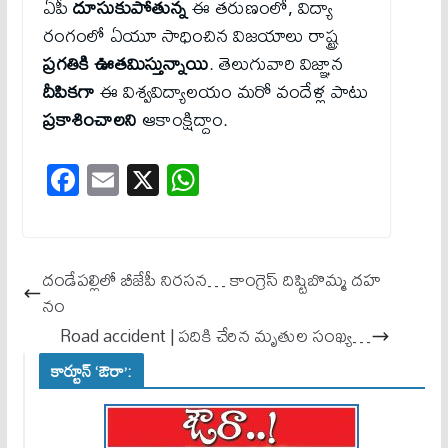
ఏపీ
దూసుకుపోతున్న
ఈ తరుణంలో, విద్యా
రంగంలో ఏయూ సాధించిన విజయాలు రాష్ట్ర
ప్రగతికి ఊతమిస్తున్నాయి
. తెలుగువారి విజ్ఞాన
దీపికగా
ఈ విశ్వవిద్యాలయం మరో వందేళ్ల పాటు
ప్రకాశించాలని
ఆకాంక్షిద్దాం.
Fa
E
X
W
ce
m
ha
bo
ail
ts
ok
A
దండేపల్లిలో బీజేపీ నిరసన… కాంగ్రెస్ దిష్టిబొమ్మ దహ
pp
నం
Road accident | పదికి చేరిన మృతుల సంఖ్య…
కార్టూన్ ‘ఔరా’: