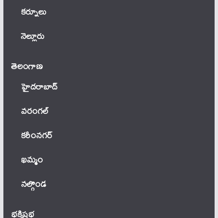
కర్నూలు
నెల్లూరు
తెలంగాణ‌
హైదరాబాద్
వ‌రంగ‌ల్
కరీంనగర్
ఖ‌మ్మం
నల్గొండ
భక్తిప్రభ