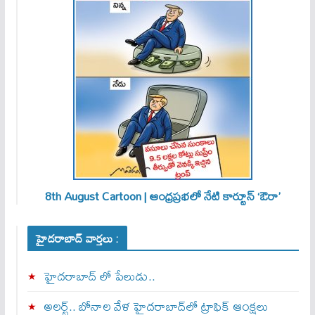
8th August Cartoon | ఆంధ్రప్రభలో నేటి కార్టూన్ ‘ఔరా’
హైదరాబాద్ వార్తలు :
హైదరాబాద్ లో పేలుడు..
అలర్ట్‌.. బోనాల వేళ హైదరాబాద్‌లో ట్రాఫిక్‌ ఆంక్షలు