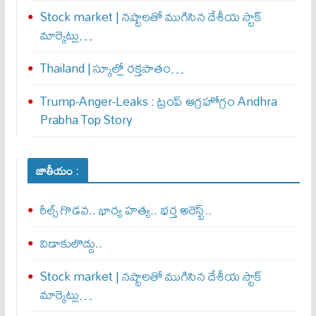
Stock market | నష్టాలతో ముగిసిన దేశీయ స్టాక్
మార్కెట్లు…
Thailand | స్కూల్లో రక్తపాతం…
Trump-Anger-Leaks : ట్రంప్ ఆగ్ర‌హోగ్రం Andhra
Prabha Top Story
జాతీయం :
రీల్స్ గొడవ.. భార్య హత్య.. భర్త అరెస్ట్..
విడాకులొద్దు..
Stock market | నష్టాలతో ముగిసిన దేశీయ స్టాక్
మార్కెట్లు…