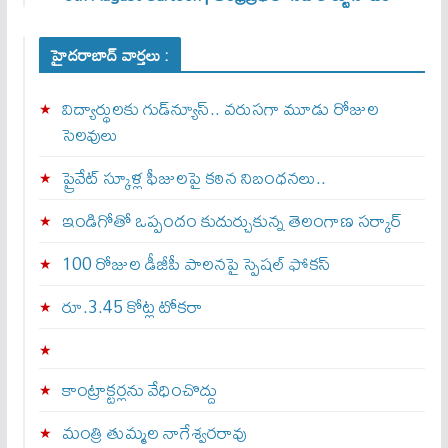
హైదరాబాద్ వార్తలు :
విద్యార్థులకు గుడ్‌న్యూస్.. వరుసగా మూడు రోజుల
సెలవులు
ప్రైవేట్ స్కూళ్ల ఫీజులపై కఠిన నిబంధనలు..
ఇండిగోతో ఒప్పందం కుదుర్చుకున్న తెలంగాణ స‌ర్కార్
100 రోజుల డీజీపీ పాలనపై స్పెషల్ ఫోకస్
రూ.3.45 కోట్ల టోకరా
కాంట్రాక్టర్లను వేధించొద్దు
మంత్రి తుమ్మల నాగేశ్వరరావు