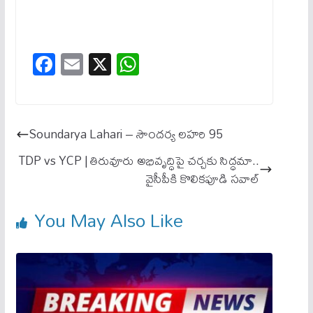
Fa
E
X
W
ce
m
ha
bo
ail
ts
ok
A
Soundarya Lahari – సౌందర్య లహరి 95
pp
TDP vs YCP | తిరువూరు అభివృద్ధిపై చర్చకు సిద్ధమా..
వైసీపీకి కొలికపూడి సవాల్
You May Also Like