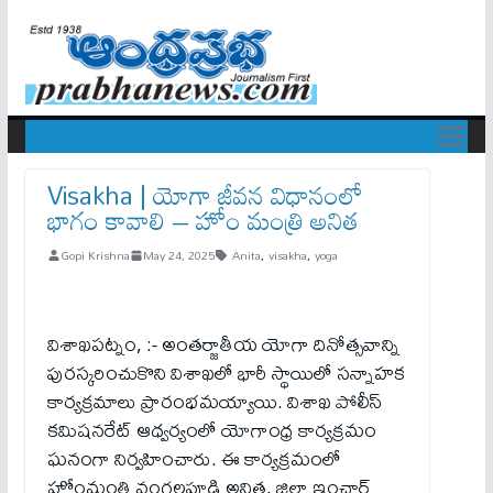
Visakha | యోగా జీవన విధానంలో
భాగం కావాలి – హోం మంత్రి అనిత
Gopi Krishna
May 24, 2025
Anita
,
visakha
,
yoga
విశాఖపట్నం, :- అంతర్జాతీయ యోగా దినోత్సవాన్ని
పురస్కరించుకొని విశాఖలో భారీ స్థాయిలో సన్నాహక
కార్యక్రమాలు ప్రారంభమయ్యాయి. విశాఖ పోలీస్
కమిషనరేట్ ఆధ్వర్యంలో యోగాంధ్ర కార్యక్రమం
ఘనంగా నిర్వ‌హించారు. ఈ కార్యక్రమంలో
హోంమంత్రి వంగలపూడి అనిత, జిల్లా ఇంచార్జ్