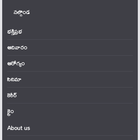
నల్గొండ
భక్తిప్రభ
ఆదివారం
ఆరోగ్యం
సినిమా
కెరీర్
క్రైం
About us