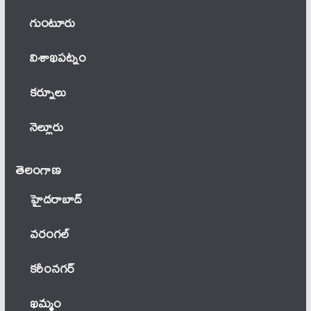
గుంటూరు
విశాఖపట్నం
కర్నూలు
నెల్లూరు
తెలంగాణ‌
హైదరాబాద్
వ‌రంగ‌ల్
కరీంనగర్
ఖ‌మ్మం