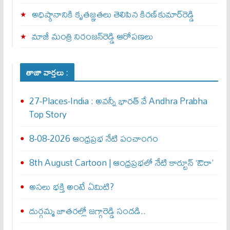
అధిష్ఠానానికి కృతజ్ఞతలు తెలిపిన కిరణ్‌కుమార్‌రెడ్డి
మాజీ మంత్రి నిరంజన్‌రెడ్డి ఆరోపణలు
తాజా వార్తలు :
27-Places-India : అవ‌న్నీ భార‌త్ వే Andhra Prabha
Top Story
8-08-2026 ఆంధ్రప్రభ నేటి పంచాంగం
8th August Cartoon | ఆంధ్రప్రభలో నేటి కార్టూన్ ‘ఔరా’
అసలు భక్తి అంటే ఏమిటి?
దుర్గమ్మ జాతరల్లో జగ్గారెడ్డి సందడి..