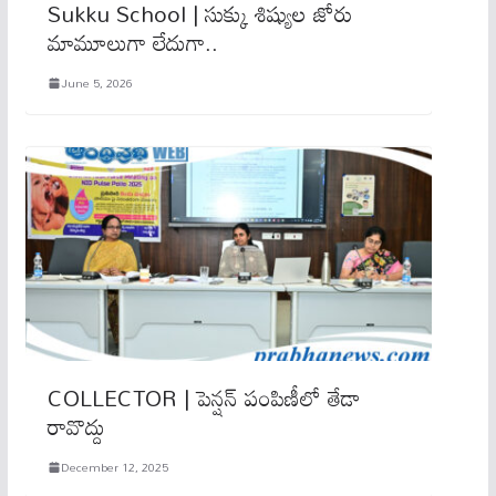
Sukku School | సుక్కు శిష్యుల జోరు
మామూలుగా లేదుగా..
June 5, 2026
COLLECTOR | పెన్షన్ పంపిణీలో తేడా
రావొద్దు
December 12, 2025