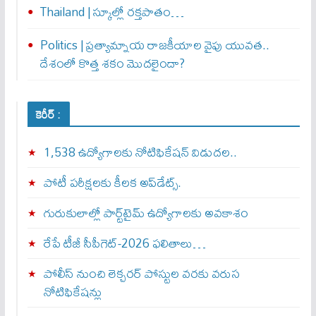
Thailand | స్కూల్లో రక్తపాతం…
Politics | ప్రత్యామ్నాయ రాజకీయాల వైపు యువత..
దేశంలో కొత్త శకం మొదలైందా?
కెరీర్ :
1,538 ఉద్యోగాలకు నోటిఫికేషన్ విడుదల..
పోటీ పరీక్షలకు కీలక అప్‌డేట్స్.
గురుకులాల్లో పార్ట్‌టైమ్ ఉద్యోగాలకు అవకాశం
రేపే టీజీ సీపీగెట్‌-2026 ఫలితాలు…
పోలీస్ నుంచి లెక్చరర్ పోస్టుల వరకు వరుస
నోటిఫికేషన్లు