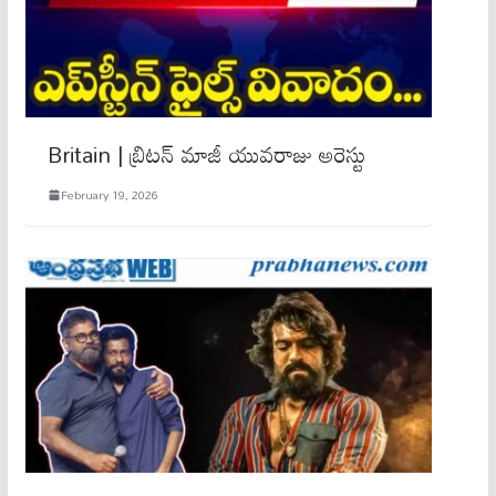
Britain | బ్రిటన్‌ మాజీ యువరాజు అరెస్టు
February 19, 2026