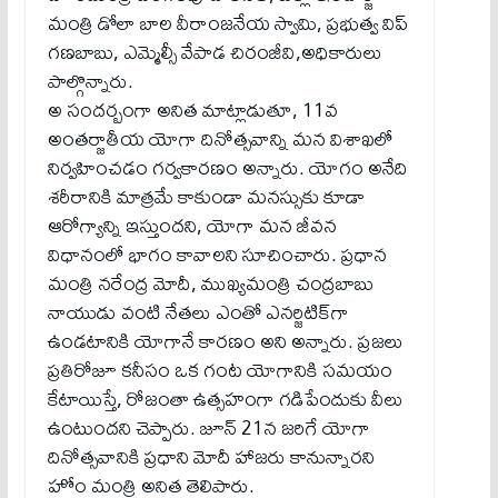
మంత్రి డోలా బాల వీరాంజనేయ స్వామి, ప్రభుత్వ విప్
గణబాబు, ఎమ్మెల్సీ వేపాడ చిరంజీవి,అధికారులు
పాల్గొన్నారు.
అ సంద‌ర్బంగా అనిత మాట్లాడుతూ, 11వ
అంతర్జాతీయ యోగా దినోత్సవాన్ని మన విశాఖలో
నిర్వహించడం గర్వకారణం అన్నారు. యోగం అనేది
శరీరానికి మాత్రమే కాకుండా మనస్సుకు కూడా
ఆరోగ్యాన్ని ఇస్తుందని, యోగా మన జీవన
విధానంలో భాగం కావాలని సూచించారు. ప్రధాన
మంత్రి నరేంద్ర మోదీ, ముఖ్యమంత్రి చంద్రబాబు
నాయుడు వంటి నేతలు ఎంతో ఎనర్జిటిక్‌గా
ఉండటానికి యోగానే కారణం అని అన్నారు. ప్రజలు
ప్రతిరోజూ కనీసం ఒక గంట యోగానికి సమయం
కేటాయిస్తే, రోజంతా ఉత్సహంగా గడిపేందుకు వీలు
ఉంటుందని చెప్పారు. జూన్ 21న జరిగే యోగా
దినోత్సవానికి ప్రధాని మోదీ హాజరు కానున్నారని
హోం మంత్రి అనిత తెలిపారు.