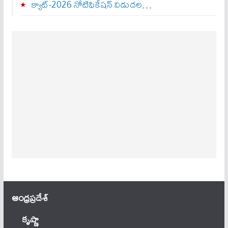
క్యాట్-2026 నోటిఫికేషన్ విడుదల…
ఆంధ్ర‌ప్ర‌దేశ్
కృష్ణా