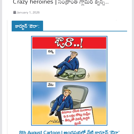
Crazy heroines | సంక్రాంతి గ్లామర్ క్వీన్స్..
January 1, 2026
కార్టూన్ ‘ఔరా’:
8th August Cartoon | ఆంధ్రప్రభలో నేటి కార్టూన్ ‘ఔరా’