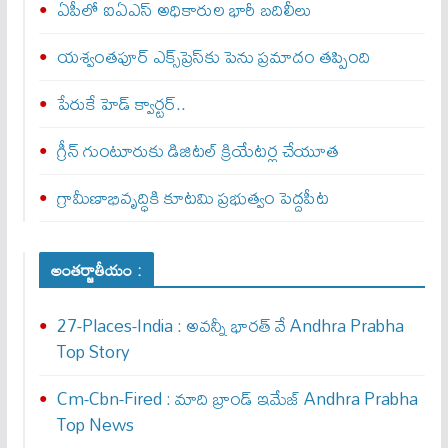
ఏపీలో ఐఏఎస్ అధికారుల భారీ బదిలీలు
యశ్వంతపూర్ ఎక్స్‌ప్రెస్‌కు పెను ప్రమాదం తప్పింది
పేరుకే హెడ్ క్వార్టర్..
గ్రీన్ గుంటూరుకు డిజిటల్ క్రియేటర్ల చేయూత
గ్రామీణాభివృద్ధికి కూటమి ప్రభుత్వం పెద్దపీట
అంతర్జాతీయం :
27-Places-India : అవ‌న్నీ భార‌త్ వే Andhra Prabha
Top Story
Cm-Cbn-Fired : మాది బ్రాండ్ ఇమేజ్ Andhra Prabha
Top News