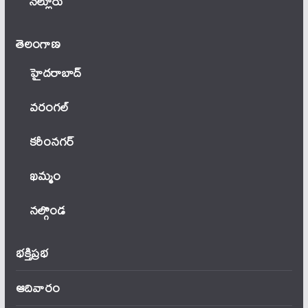
నెల్లూరు
తెలంగాణ‌
హైదరాబాద్
వ‌రంగ‌ల్
కరీంనగర్
ఖ‌మ్మం
నల్గొండ
భక్తిప్రభ
ఆదివారం