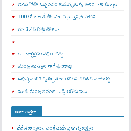
ఇండిగోతో ఒప్పందం కుదుర్చుకున్న తెలంగాణ స‌ర్కార్
100 రోజుల డీజీపీ పాలనపై స్పెషల్ ఫోకస్
రూ.3.45 కోట్ల టోకరా
కాంట్రాక్టర్లను వేధించొద్దు
మంత్రి తుమ్మల నాగేశ్వరరావు
అధిష్ఠానానికి కృతజ్ఞతలు తెలిపిన కిరణ్‌కుమార్‌రెడ్డి
మాజీ మంత్రి నిరంజన్‌రెడ్డి ఆరోపణలు
తాజా వార్తలు :
చేనేత కార్మికుల సంక్షేమమే ప్రభుత్వ లక్ష్యం