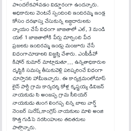
పొందలేకపోవడం విడ్డూరంగా ఉందన్నారు.
అధికారులు వెంటనే స్పందించి ఇందిరమ్మ ఇండ్ల
కోసం దరఖాస్తు చేసుకున్న లబ్ధిదారులకు
న్యాయం చేసే విధంగా జాబితాలో ఎల్, 3 నుండి
యల్ 1 జాబితాలోకి పేర్లు మార్పించి పేద
ప్రజలకు ఇందిరమ్మ ఇండ్లు మంజూరు చేసే
విధంగాచూడాలని విజ్ఞప్తి చేశారు. ఎంపీడీవో
కిషోర్ కుమార్ మాట్లాడుతూ… ఉన్నతాధికారుల
దృష్టికి సమస్య తీసుకువెళ్లి పరిష్కరించే విధంగా
చూస్తానని హామీఇచ్చారు. ఈ కార్యక్రమంలోమాస్
లైన్ పార్టీ గ్రామ కార్యదర్శి కోళ్ల కృష్ణయ్య డివిజన్
నాయకుడు సి అంజప్ప గ్రామ సీనియర్
నాయకుడు తుంగ లింగప్ప చిన్న బాలు వార్డ్
నెంబర్ సురేష్,కాంగ్రెస్ నాయకులు మాలి అంజి
కొత్త గుడిసె నరసింహులు తదితరులు
పాల్గొన్నారు.