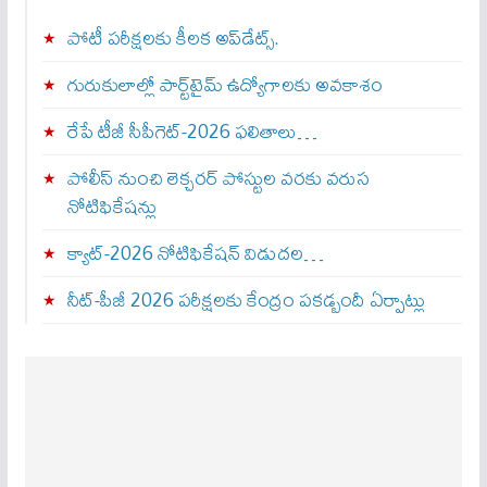
పోటీ పరీక్షలకు కీలక అప్‌డేట్స్.
గురుకులాల్లో పార్ట్‌టైమ్ ఉద్యోగాలకు అవకాశం
రేపే టీజీ సీపీగెట్‌-2026 ఫలితాలు…
పోలీస్ నుంచి లెక్చరర్ పోస్టుల వరకు వరుస
నోటిఫికేషన్లు
క్యాట్-2026 నోటిఫికేషన్ విడుదల…
నీట్-పీజీ 2026 పరీక్షలకు కేంద్రం పకడ్బందీ ఏర్పాట్లు