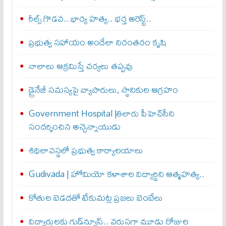
రీల్స్ గొడవ.. భార్య హత్య.. భర్త అరెస్ట్..
ప్రభుత్వ సహాయం అందేలా నిరంతరం కృషి
నాలాలు ఆక్రమిస్తే చర్యలు తప్పవు
డ్రైనేజీ సమస్యపై వ్యాపారులు, స్థానికుల ఆగ్రహం
Government Hospital |తిలారు పీహెచ్‌సీని
సందర్శించిన అచ్చెన్నాయుడు
శిథిలావస్థలో ప్రభుత్వ కార్యాలయాలు
Gudivada | హోమియో కళాశాల విద్యార్థిని ఆత్మహత్య..
కోతుల బెడదతో టేకుమట్ల ప్రజలు బెంబేలు
విద్యార్థులకు గుడ్‌న్యూస్.. వరుసగా మూడు రోజుల