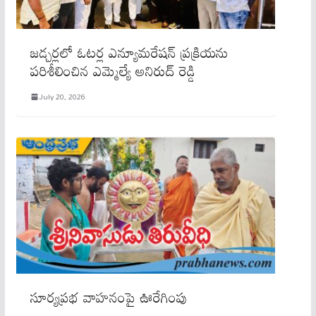
జడ్చర్లలో ఓటర్ల ఎన్యూమరేషన్ ప్రక్రియను
పరిశీలించిన ఎమ్మెల్యే అనిరుద్ రెడ్డి
July 20, 2026
సూర్యప్రభ వాహనంపై ఊరేగింపు