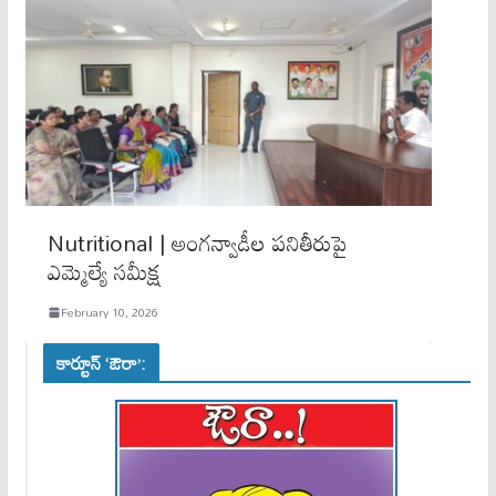
Nutritional | అంగన్వాడీల పనితీరుపై
ఎమ్మెల్యే సమీక్ష
February 10, 2026
కార్టూన్ ‘ఔరా’: