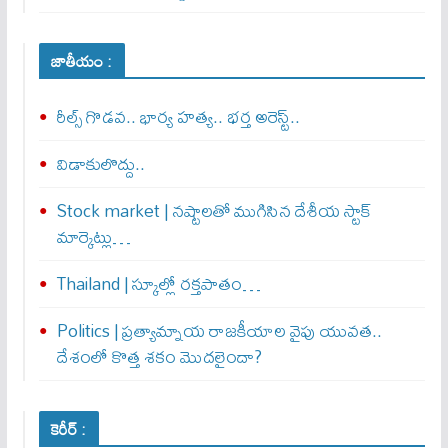
జాతీయం :
రీల్స్ గొడవ.. భార్య హత్య.. భర్త అరెస్ట్..
విడాకులొద్దు..
Stock market | నష్టాలతో ముగిసిన దేశీయ స్టాక్
మార్కెట్లు…
Thailand | స్కూల్లో రక్తపాతం…
Politics | ప్రత్యామ్నాయ రాజకీయాల వైపు యువత..
దేశంలో కొత్త శకం మొదలైందా?
కెరీర్ :