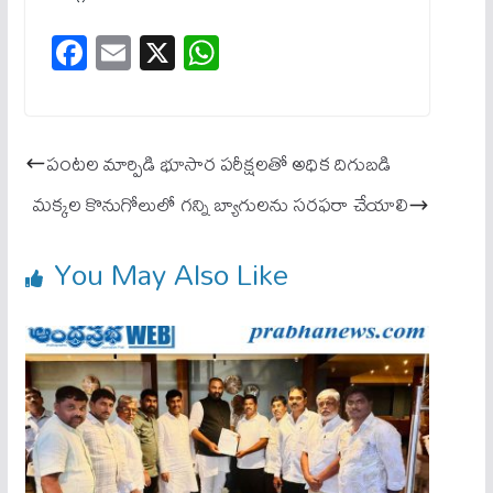
Fa
E
X
W
ce
m
ha
bo
ail
ts
ok
A
పంటల మార్పిడి భూసార పరీక్షలతో అధిక దిగుబడి
pp
మక్కల కొనుగోలులో గన్ని బ్యాగులను సరఫరా చేయాలి
You May Also Like