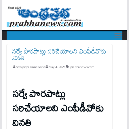
సర్వే పొరపాట్లు సరిచేయాలని ఎంపీడీవోకు
వినతి
Sowjanya Anneboina
May 4, 2026
prabhanews.com
సర్వే పొరపాట్లు
సరిచేయాలని ఎంపీడీవోకు
వినతి