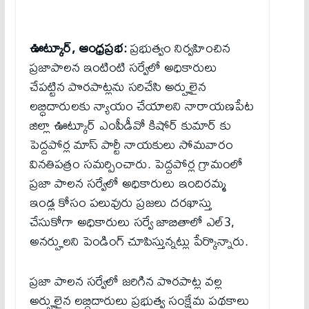
ఊట్కూర్, ఆంధ్రప్రభ:
ప్రభుత్వం నిర్వహించిన
ప్రజాపాలన ఇంటింటి సర్వేలో అధికారులు
చేపట్టిన పొరపాట్లను సరిచేసి అర్హులైన
లబ్ధిదారులకు న్యాయం చేయాలని నారాయణపేట
జిల్లా ఊట్కూర్ ఎంపీడీవో కిషోర్ కుమార్ కు
పెద్దపోర్ల మాస్ పార్టీ నాయకులు సోమవారం
వినతిపత్రం సమర్పించారు. పెద్దపోర్ల గ్రామంలో
ప్రజా పాలన సర్వేలో అధికారులు ఇందిరమ్మ
ఇండ్ల కోసం పలువురు ప్రజలు దరఖాస్తు
చేసుకోగా అధికారులు సర్వే జాబితాలో ఎల్3,
అనర్హులని పెండింగ్ చూపిస్తున్నట్లు పేర్కొన్నారు.
ప్రజా పాలన సర్వేలో జరిగిన పొరపాట్ల వల్ల
అర్హులైన లబ్ధిదారులు ప్రభుత్వ సంక్షేమ పథకాలు