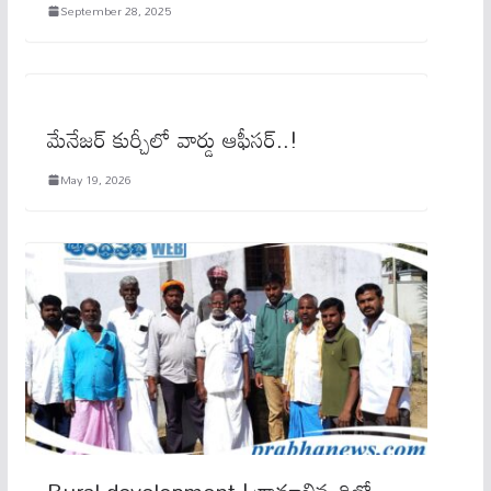
September 28, 2025
మేనేజర్ కుర్చీలో వార్డు ఆఫీసర్..!
May 19, 2026
Rural development | గ్రామాభివృద్ధిలో