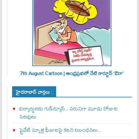
7th August Cartoon | ఆంధ్రప్రభలో నేటి కార్టూన్ ‘ఔరా’
హైదరాబాద్ వార్తలు :
విద్యార్థులకు గుడ్‌న్యూస్.. వరుసగా మూడు రోజుల
సెలవులు
ప్రైవేట్ స్కూళ్ల ఫీజులపై కఠిన నిబంధనలు..