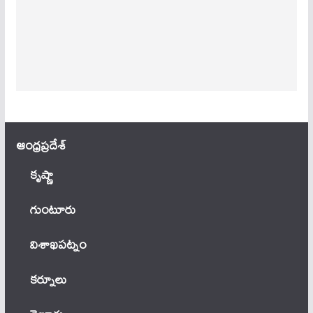
ఆంధ్ర‌ప్ర‌దేశ్
కృష్ణా
గుంటూరు
విశాఖపట్నం
కర్నూలు