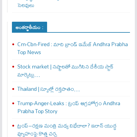
సెలవులు
అంతర్జాతీయం :
Cm-Cbn-Fired : మాది బ్రాండ్ ఇమేజ్ Andhra Prabha
Top News
Stock market | నష్టాలతో ముగిసిన దేశీయ స్టాక్
మార్కెట్లు…
Thailand | స్కూల్లో రక్తపాతం…
Trump-Anger-Leaks : ట్రంప్ ఆగ్ర‌హోగ్రం Andhra
Prabha Top Story
ట్రంప్–రక్షణ మంత్రి మధ్య విభేదాలా? ఇరాన్ యుద్ధ
వ్యూహంపై కొత్త చర్చ