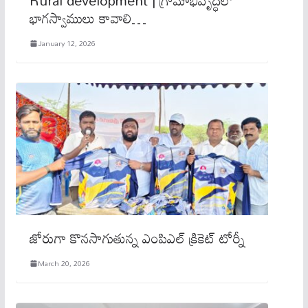
భాగస్వాములు కావాలి…
January 12, 2026
జోరుగా కొనసాగుతున్న ఎంపిఎల్ క్రికెట్ టోర్నీ
March 20, 2026