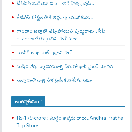
టీపీసీసీ మీడియా విభాగానికి కొత్త చైర్మన్..
కేజీబీవీ హాస్టల్‌లోకి అర్ధరాత్రి యువకుడు..
గాంధారి ఖిల్లాలో తప్పిపోయిన వృద్ధురాలు.. సీసీ
కెమెరాలతో గుర్తించిన పోలీసులు
మోదీకి ఇజ్రాయిల్ ప్ర‌ధాని ఫొన్..
సుప్రీంకోర్టు న్యాయమూర్తి పేరుతో భారీ సైబర్ మోసం
నెల్లూరులో రాత్రి వేళ ప్రత్యేక పోలీసు నిఘా
అంతర్జాతీయం :
Rs-179-crore : మ‌గ్గం ఇళ్ళ‌కు బాబు..Andhra Prabha
Top Story