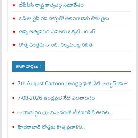
టీపీసీసీ రాష్ట్ర కార్యవర్గ సమావేశం
ఒడిశా నైనీ గని బొగ్గుతో తెలంగాణకు తొలి రైలు
అన్ని అత్యవసర సేవలకు ఒక్క‌టే నెంబ‌ర్‌
కొత్త చరిత్రకు నాంది: క‌ల్వ‌కుంట్ల కవిత
తాజా వార్తలు :
7th August Cartoon | ఆంధ్రప్రభలో నేటి కార్టూన్ ‘ఔరా’
7-08-2026 ఆంధ్రప్రభ నేటి పంచాంగం
రాయదుర్గం భూ వివాదంలో టీజీఐఐసీకి ఊరట..
హైదరాబాద్ రోడ్లకు కొత్త ప్రణాళిక..