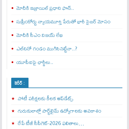
మోదీకి ఇజ్రాయిల్ ప్ర‌ధాని ఫొన్..
సుప్రీంకోర్టు న్యాయమూర్తి పేరుతో భారీ సైబర్ మోసం
మోదీకి సీఎం విజయ్ లేఖ
ఎల్‌నినో గండం ముగిసినట్టేనా..?
యూపీఐపై ఛార్జీలు..
కెరీర్ :
పోటీ పరీక్షలకు కీలక అప్‌డేట్స్.
గురుకులాల్లో పార్ట్‌టైమ్ ఉద్యోగాలకు అవకాశం
రేపే టీజీ సీపీగెట్‌-2026 ఫలితాలు…