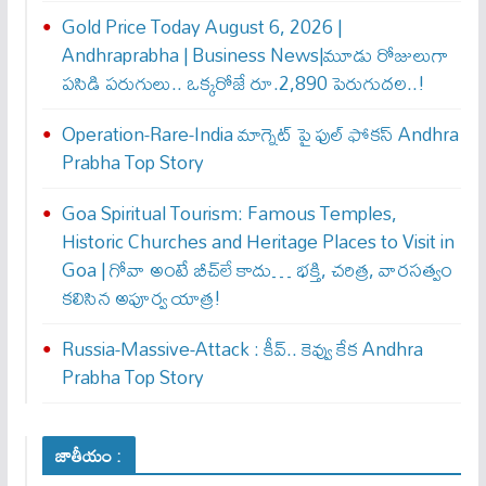
Gold Price Today August 6, 2026 |
Andhraprabha | Business News|మూడు రోజులుగా
పసిడి పరుగులు.. ఒక్కరోజే రూ.2,890 పెరుగుద‌ల‌..!
Operation-Rare-India మాగ్నెట్ పై ఫుల్ ఫోక‌స్ Andhra
Prabha Top Story
Goa Spiritual Tourism: Famous Temples,
Historic Churches and Heritage Places to Visit in
Goa | గోవా అంటే బీచ్‌లే కాదు… భక్తి, చరిత్ర, వారసత్వం
కలిసిన అపూర్వ యాత్ర!
Russia-Massive-Attack : కీవ్‌.. కెవ్వు కేక‌ Andhra
Prabha Top Story
జాతీయం :