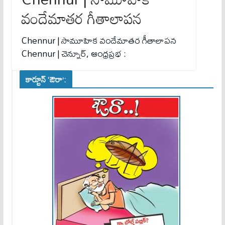
వందేమాతర గీతాలాపన
Chennur | సామూహిక వందేమాతర గీతాలాపన
Chennur | చెన్నూర్, ఆంధ్రప్రభ :
కార్టూన్ ‘ఔరా’: