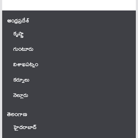
ఆంధ్ర‌ప్ర‌దేశ్
కృష్ణా
గుంటూరు
విశాఖపట్నం
కర్నూలు
నెల్లూరు
తెలంగాణ‌
హైదరాబాద్