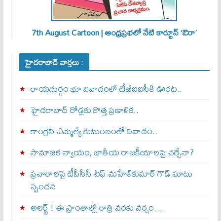
7th August Cartoon | ఆంధ్రప్రభలో నేటి కార్టూన్ ‘ఔరా’
హైదరాబాద్ వార్తలు :
రాయదుర్గం భూ వివాదంలో టీజీఐఐసీకి ఊరట..
హైదరాబాద్ రోడ్లకు కొత్త ప్రణాళిక..
కాంగ్రెస్ ఎమ్మెల్యే కుటుంబంలో వివాదం..
సామాజిక న్యాయం, జాతీయ రాజకీయాలపై చర్చేనా?
ప్రచారాలపై టీపీసీసీ చీఫ్ మహేశ్‌కుమార్ గౌడ్ ఘాటు
స్పందన
అల‌ర్ట్ ! ఈ ప్రాంతాల్లో రాత్రి వరకు వర్షం…