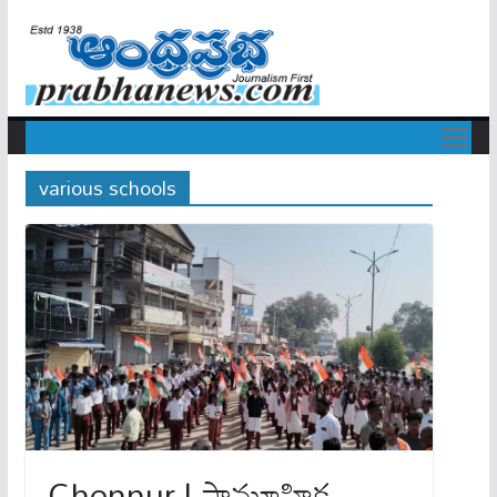
various schools
Chennur | సామూహిక