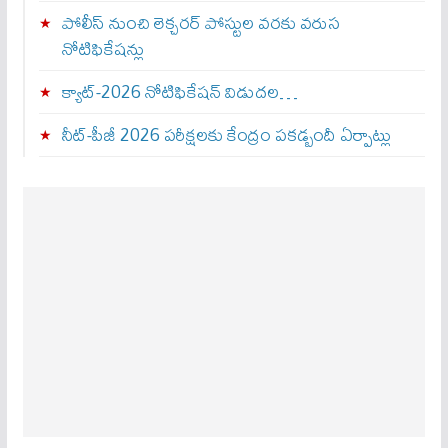
పోలీస్ నుంచి లెక్చరర్ పోస్టుల వరకు వరుస
నోటిఫికేషన్లు
క్యాట్-2026 నోటిఫికేషన్ విడుదల…
నీట్-పీజీ 2026 పరీక్షలకు కేంద్రం పకడ్బందీ ఏర్పాట్లు