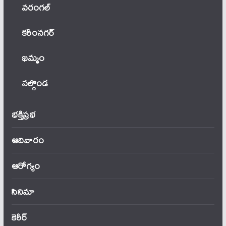
వ‌రంగ‌ల్
కరీంనగర్
ఖ‌మ్మం
నల్గొండ
భక్తిప్రభ
ఆదివారం
ఆరోగ్యం
సినిమా
కెరీర్