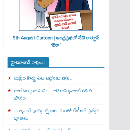
9th August Cartoon | ఆంధ్రప్రభలో నేటి కార్టూన్
‘ఔరా’
హైదరాబాద్ వార్తలు :
సుప్రీం కోర్టు చీఫ్ జస్టిస్⁭కు షాక్..
లాల్‌దర్వాజా మహంకాళి అమ్మవారికి కవిత
బోనం
చార్మినార్‌ భాగ్యలక్ష్మి ఆలయంలో కేటీఆర్ ప్రత్యేక
పూజలు