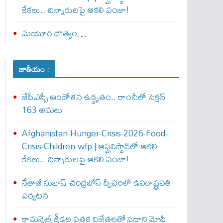
కేకలు.. చిన్నారులపై ఆకలి పంజా!
మయూర దౌత్యం…
జాతీయం :
జేపీఎస్సీ ఆందోళన ఉద్ధృతం.. రాంచీలో సెక్షన్‌
163 అమలు
Afghanistan-Hunger-Crisis-2026-Food-
Crisis-Children-wfp | ఆఫ్ఘనిస్థాన్‌లో ఆకలి
కేకలు.. చిన్నారులపై ఆకలి పంజా!
నేతాజీ సుభాష్ చంద్రబోస్ ద్వీపంలో ఉపరాష్ట్రపతి
పర్యటన
కామన్వెల్త్‌ క్రీడల పతక విజేతలతో ప్రధాని మోదీ