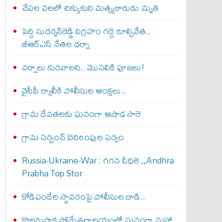
చేపల వలలో చిక్కుకుని మత్స్యకారుడు మృతి
పెద్ది సుదర్శన్‌రెడ్డి విగ్రహం గద్దె కూల్చివేత..
బీఆర్‌ఎస్‌ నేతల ధర్నా
వర్షాలు కురవాలని.. మొసలికి పూజలు!
వైసీపీ ర్యాలీకి పోలీసుల ఆంక్షలు..
గ్రామ దేవతలకు ఘనంగా ఆషాఢ సారె
గ్రామ సర్పంచ్‌ బెదిరింపుల పర్వం
Russia-Ukraine-War : గ‌గ‌న వీధిలె ,,Andhra
Prabha Top Stor
కోడిపందేల స్థావరంపై పోలీసుల దాడి..
కొలనుపాక సోమేశ్వరాలయంలో ఘనంగా మహా