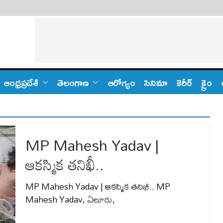
ఆంధ్ర‌ప్ర‌దేశ్
తెలంగాణ‌
ఆరోగ్యం
సినిమా
కెరీర్
క్రైం
MP Mahesh Yadav |
ఆకస్మిక తనిఖీ..
MP Mahesh Yadav | ఆకస్మిక తనిఖీ..‎ MP
Mahesh Yadav, ఏలూరు,