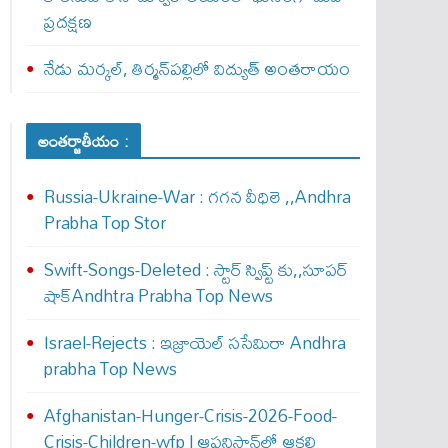
ప్రదక్షణ
నేడు మర్కల్, తిర్మన్‌పల్లిలో విద్యుత్ అంతరాయం
అంతర్జాతీయం :
Russia-Ukraine-War : గ‌గ‌న వీధిలె ,,Andhra
Prabha Top Stor
Swift-Songs-Deleted : స్టార్ స్విప్ట్ కు,,సూప‌ర్
షాక్Andhtra Prabha Top News
Israel-Rejects : ఇజ్రాయెల్ స‌సేమిరా Andhra
prabha Top News
Afghanistan-Hunger-Crisis-2026-Food-
Crisis-Children-wfp | ఆఫ్ఘనిస్థాన్‌లో ఆకలి