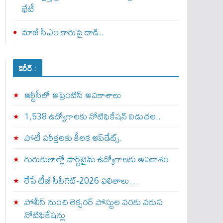
భేటీ
మాజీ సీఎం కారుపై దాడి..
కెరీర్ :
ఆర్టీసీలో అప్రెంటిస్‌ అవకాశాలు
1,538 ఉద్యోగాలకు నోటిఫికేషన్ విడుదల..
పోటీ పరీక్షలకు కీలక అప్‌డేట్స్.
గురుకులాల్లో పార్ట్‌టైమ్ ఉద్యోగాలకు అవకాశం
రేపే టీజీ సీపీగెట్‌-2026 ఫలితాలు…
పోలీస్ నుంచి లెక్చరర్ పోస్టుల వరకు వరుస
నోటిఫికేషన్లు