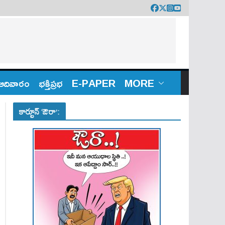
ఆదివారం
భక్తిప్రభ
E-PAPER
MORE
కార్టూన్ ‘ఔరా’: