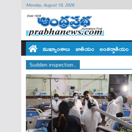
Monday, August 10, 2026
ముఖ్యాంశాలు
జాతీయం
అంతర్జాతీయం
Sudden inspection..