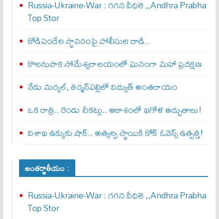
Russia-Ukraine-War : గ‌గ‌న వీధిలె ,,Andhra Prabha
Top Stor
కోడిపందేల స్థావరంపై పోలీసుల దాడి..
కొలనుపాక సోమేశ్వరాలయంలో ఘనంగా మహా ప్రదక్షణ
నేడు మర్కల్, తిర్మన్‌పల్లిలో విద్యుత్ అంతరాయం
ఒక రాత్రి.. రెండు చీకట్లు.. ఆకాశంలో ఖగోళ అద్భుతాలు!
విశాఖ ఉక్కుకు షాక్.. అత్యల్ప స్థాయికి కోక్ ఓవెన్స్ ఉత్పత్తి!
అంతర్జాతీయం :
Russia-Ukraine-War : గ‌గ‌న వీధిలె ,,Andhra Prabha
Top Stor