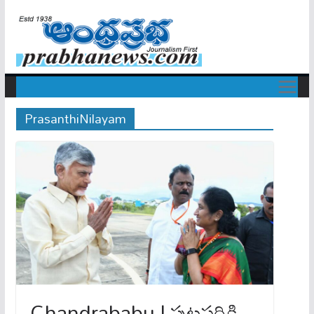
PrasanthiNilayam
Chandrababu | పుట్టపర్తికి