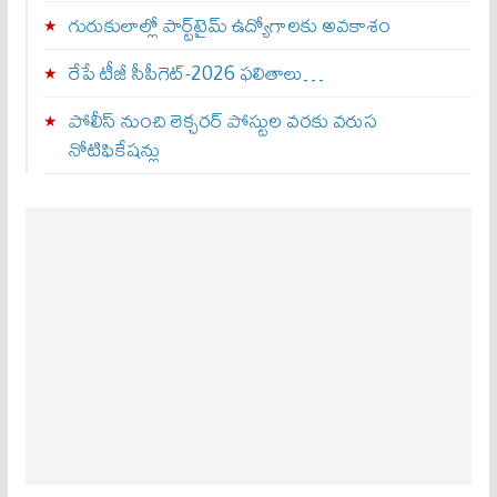
గురుకులాల్లో పార్ట్‌టైమ్ ఉద్యోగాలకు అవకాశం
రేపే టీజీ సీపీగెట్‌-2026 ఫలితాలు…
పోలీస్ నుంచి లెక్చరర్ పోస్టుల వరకు వరుస
నోటిఫికేషన్లు