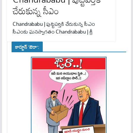
చేరుకున్న సీఎం
Chandrababu | పుట్టపర్తికి చేరుకున్న సీఎం
సీఎంకు ఘనస్వాగతం Chandrababu | శ్రీ
కార్టూన్ ‘ఔరా’: