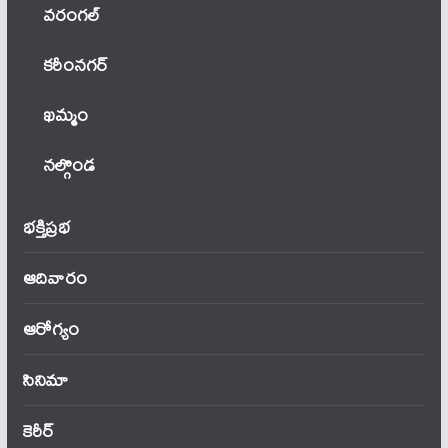
వ‌రంగ‌ల్
కరీంనగర్
ఖ‌మ్మం
నల్గొండ
భక్తిప్రభ
ఆదివారం
ఆరోగ్యం
సినిమా
కెరీర్