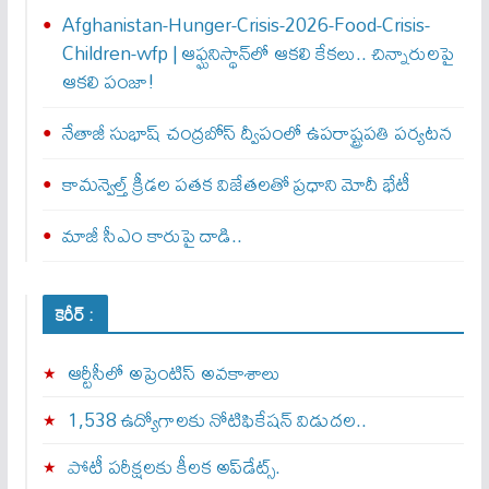
Afghanistan-Hunger-Crisis-2026-Food-Crisis-
Children-wfp | ఆఫ్ఘనిస్థాన్‌లో ఆకలి కేకలు.. చిన్నారులపై
ఆకలి పంజా!
నేతాజీ సుభాష్ చంద్రబోస్ ద్వీపంలో ఉపరాష్ట్రపతి పర్యటన
కామన్వెల్త్‌ క్రీడల పతక విజేతలతో ప్రధాని మోదీ భేటీ
మాజీ సీఎం కారుపై దాడి..
కెరీర్ :
ఆర్టీసీలో అప్రెంటిస్‌ అవకాశాలు
1,538 ఉద్యోగాలకు నోటిఫికేషన్ విడుదల..
పోటీ పరీక్షలకు కీలక అప్‌డేట్స్.