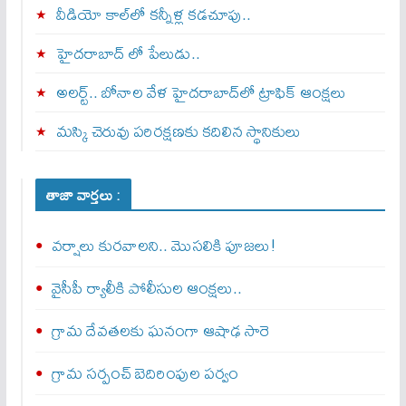
వీడియో కాల్‌లో కన్నీళ్ల కడచూపు..
హైదరాబాద్ లో పేలుడు..
అలర్ట్‌.. బోనాల వేళ హైదరాబాద్‌లో ట్రాఫిక్‌ ఆంక్షలు
మస్కి చెరువు పరిరక్షణకు కదిలిన స్థానికులు
తాజా వార్తలు :
వర్షాలు కురవాలని.. మొసలికి పూజలు!
వైసీపీ ర్యాలీకి పోలీసుల ఆంక్షలు..
గ్రామ దేవతలకు ఘనంగా ఆషాఢ సారె
గ్రామ సర్పంచ్‌ బెదిరింపుల పర్వం