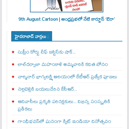
9th August Cartoon | ఆంధ్రప్రభలో నేటి కార్టూన్ ‘ఔరా’
హైదరాబాద్ వార్తలు :
సుప్రీం కోర్టు చీఫ్ జస్టిస్⁭కు షాక్..
లాల్‌దర్వాజా మహంకాళి అమ్మవారికి కవిత బోనం
చార్మినార్‌ భాగ్యలక్ష్మి ఆలయంలో కేటీఆర్ ప్రత్యేక పూజలు
నల్లబెల్లికి బయలుదేరిన కేసీఆర్‌..
ఆదివాసీలు ప్రకృతి పరిరక్షకులు.. విభిన్న సంస్కృతికి
ప్రతీకలు
గాంధీభవన్‌లో ఘనంగా క్విట్‌ ఇండియా దినోత్సవం