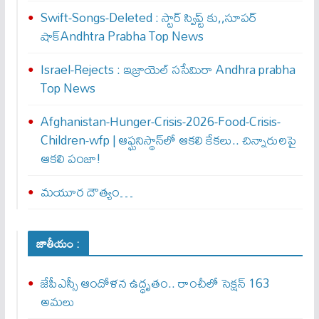
Swift-Songs-Deleted : స్టార్ స్విప్ట్ కు,,సూప‌ర్
షాక్Andhtra Prabha Top News
Israel-Rejects : ఇజ్రాయెల్ స‌సేమిరా Andhra prabha
Top News
Afghanistan-Hunger-Crisis-2026-Food-Crisis-
Children-wfp | ఆఫ్ఘనిస్థాన్‌లో ఆకలి కేకలు.. చిన్నారులపై
ఆకలి పంజా!
మయూర దౌత్యం…
జాతీయం :
జేపీఎస్సీ ఆందోళన ఉద్ధృతం.. రాంచీలో సెక్షన్‌ 163
అమలు