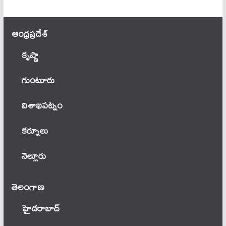
ఆంధ్ర‌ప్ర‌దేశ్
కృష్ణా
గుంటూరు
విశాఖపట్నం
కర్నూలు
నెల్లూరు
తెలంగాణ‌
హైదరాబాద్