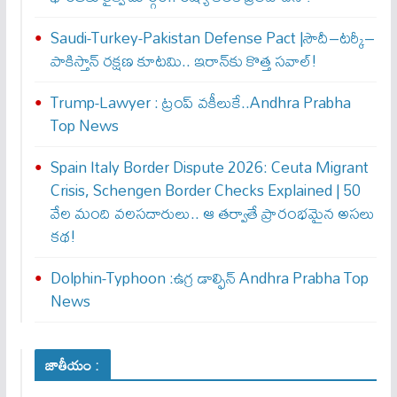
Saudi-Turkey-Pakistan Defense Pact |సౌదీ–టర్కీ–
పాకిస్తాన్ రక్షణ కూటమి.. ఇరాన్‌కు కొత్త సవాల్!
Trump-Lawyer : ట్రంప్ వ‌కీలుకే..Andhra Prabha
Top News
Spain Italy Border Dispute 2026: Ceuta Migrant
Crisis, Schengen Border Checks Explained | 50
వేల మంది వలసదారులు.. ఆ తర్వాతే ప్రారంభ‌మైన అసలు
కథ!
Dolphin-Typhoon :ఉగ్ర డాల్ఫిన్ Andhra Prabha Top
News
జాతీయం :