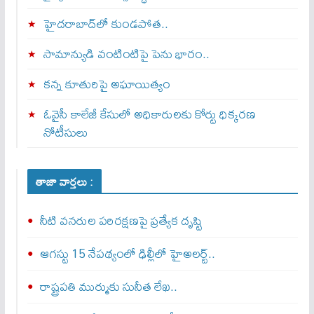
హైదరాబాద్‌లో కుండపోత..
సామాన్యుడి వంటింటిపై పెను భారం..
కన్న కూతురిపై అఘాయిత్యం
ఓవైసీ కాలేజీ కేసులో అధికారులకు కోర్టు ధిక్కరణ
నోటీసులు
తాజా వార్తలు :
నీటి వనరుల పరిరక్షణపై ప్రత్యేక దృష్టి
ఆగస్టు 15 నేపథ్యంలో ఢిల్లీలో హైఅలర్ట్..
రాష్ట్రపతి ముర్ముకు సునీత లేఖ..