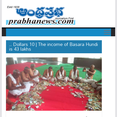
.. Dollars 10 | The income of Basara Hundi
is 43 lakhs