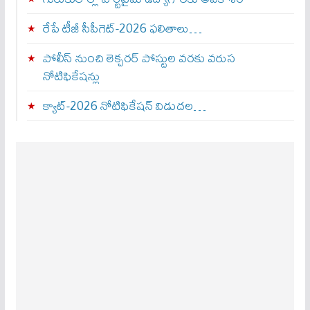
రేపే టీజీ సీపీగెట్‌-2026 ఫలితాలు…
పోలీస్ నుంచి లెక్చరర్ పోస్టుల వరకు వరుస
నోటిఫికేషన్లు
క్యాట్-2026 నోటిఫికేషన్ విడుదల…