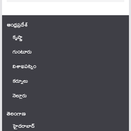
ఆంధ్ర‌ప్ర‌దేశ్
కృష్ణా
గుంటూరు
విశాఖపట్నం
కర్నూలు
నెల్లూరు
తెలంగాణ‌
హైదరాబాద్