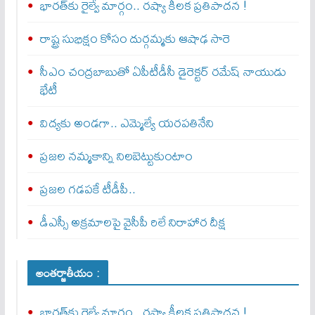
భారత్‌కు రైల్వే మార్గం.. రష్యా కీలక ప్రతిపాదన !
రాష్ట్ర సుభిక్షం కోసం దుర్గమ్మకు ఆషాఢ సారె
సీఎం చంద్రబాబుతో ఏపీటీడీసీ డైరెక్టర్‌ రమేష్‌ నాయుడు
భేటీ
విద్యకు అండగా.. ఎమ్మెల్యే యరపతినేని
ప్రజల నమ్మకాన్ని నిలబెట్టుకుంటాం
ప్రజల గడపకే టీడీపీ..
డీఎస్సీ అక్రమాలపై వైసీపీ రిలే నిరాహార దీక్ష
అంతర్జాతీయం :
భారత్‌కు రైల్వే మార్గం.. రష్యా కీలక ప్రతిపాదన !