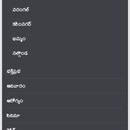
వ‌రంగ‌ల్
కరీంనగర్
ఖ‌మ్మం
నల్గొండ
భక్తిప్రభ
ఆదివారం
ఆరోగ్యం
సినిమా