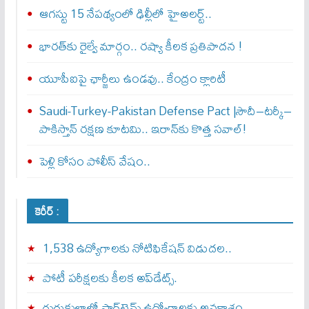
ఆగస్టు 15 నేపథ్యంలో ఢిల్లీలో హైఅలర్ట్..
భారత్‌కు రైల్వే మార్గం.. రష్యా కీలక ప్రతిపాదన !
యూపీఐపై ఛార్జీలు ఉండవు.. కేంద్రం క్లారిటీ
Saudi-Turkey-Pakistan Defense Pact |సౌదీ–టర్కీ–
పాకిస్తాన్ రక్షణ కూటమి.. ఇరాన్‌కు కొత్త సవాల్!
పెళ్లి కోసం పోలీస్ వేషం..
కెరీర్ :
1,538 ఉద్యోగాలకు నోటిఫికేషన్ విడుదల..
పోటీ పరీక్షలకు కీలక అప్‌డేట్స్.
గురుకులాల్లో పార్ట్‌టైమ్ ఉద్యోగాలకు అవకాశం