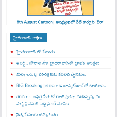
8th August Cartoon | ఆంధ్రప్రభలో నేటి కార్టూన్ ‘ఔరా’
హైదరాబాద్ వార్తలు :
హైదరాబాద్ లో పేలుడు..
అలర్ట్‌.. బోనాల వేళ హైదరాబాద్‌లో ట్రాఫిక్‌ ఆంక్షలు
మస్కి చెరువు పరిరక్షణకు కదిలిన స్థానికులు
BIG Breaking | తెలంగాణ బాస్కెట్‌బాల్‌లో కలకలం..
రకరకాల ఆఫర్ల పేరుతో కలర్‌ఫుల్‌గా కనిపిస్తున్న ఈ
పోస్టర్ల వెనుక పెద్ద సైబర్ మోసం
వైద్య సేవలకు టిమ్స్‌ సిద్ధం..