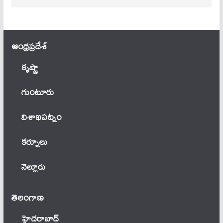
ఆంధ్ర‌ప్ర‌దేశ్
కృష్ణా
గుంటూరు
విశాఖపట్నం
కర్నూలు
నెల్లూరు
తెలంగాణ‌
హైదరాబాద్