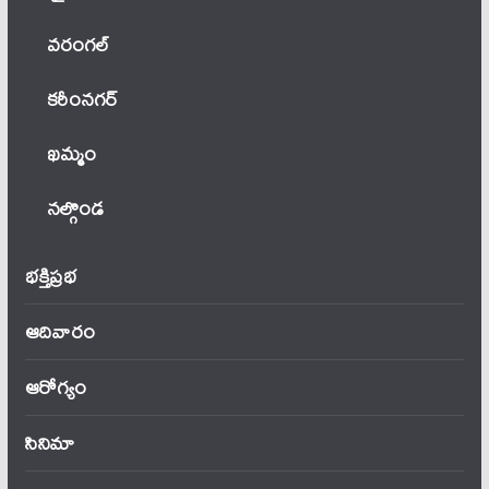
వ‌రంగ‌ల్
కరీంనగర్
ఖ‌మ్మం
నల్గొండ
భక్తిప్రభ
ఆదివారం
ఆరోగ్యం
సినిమా