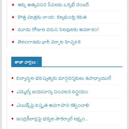
అన్ని అత్యవసర సేవలకు ఒక్క‌టే నెంబ‌ర్‌
కొత్త చరిత్రకు నాంది: క‌ల్వ‌కుంట్ల కవిత
మూడు రోజుల వరుస సెలవులకు అవకాశం!
తెలంగాణకు భారీ వర్షాల హెచ్చరిక
తాజా వార్తలు :
విద్యార్థుల భవిష్యత్తుకు మార్గదర్శకులు ఉపాధ్యాయులే
ఎమ్మెల్యే జయసూర్య సంచలన నిర్ణయం
ఎయిడ్స్‌పై విస్తృత అవగాహన కల్పించాలి
ఇంద్రకీలాద్రిపై భక్తుల సౌకర్యాలే లక్ష్యం..