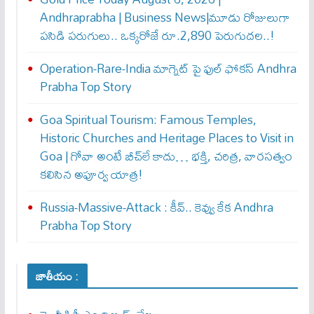
Andhraprabha | Business News|మూడు రోజులుగా
పసిడి పరుగులు.. ఒక్కరోజే రూ.2,890 పెరుగుద‌ల‌..!
Operation-Rare-India మాగ్నెట్ పై ఫుల్ ఫోక‌స్ Andhra
Prabha Top Story
Goa Spiritual Tourism: Famous Temples,
Historic Churches and Heritage Places to Visit in
Goa | గోవా అంటే బీచ్‌లే కాదు… భక్తి, చరిత్ర, వారసత్వం
కలిసిన అపూర్వ యాత్ర!
Russia-Massive-Attack : కీవ్‌.. కెవ్వు కేక‌ Andhra
Prabha Top Story
జాతీయం :