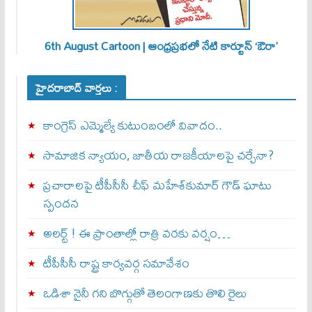
6th August Cartoon | ఆంధ్రప్రభలో నేటి కార్టూన్ ‘ఔరా’
హైదరాబాద్ వార్తలు :
కాంగ్రెస్ ఎమ్మెల్యే కుటుంబంలో వివాదం..
సామాజిక న్యాయం, జాతీయ రాజకీయాలపై చర్చేనా?
ప్రచారాలపై టీపీసీసీ చీఫ్ మహేశ్‌కుమార్ గౌడ్ ఘాటు
స్పందన
అల‌ర్ట్ ! ఈ ప్రాంతాల్లో రాత్రి వరకు వర్షం…
టీపీసీసీ రాష్ట్ర కార్యవర్గ సమావేశం
ఒడిశా నైనీ గని బొగ్గుతో తెలంగాణకు తొలి రైలు