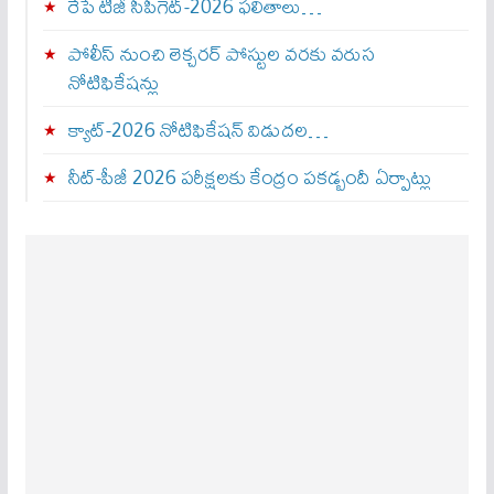
రేపే టీజీ సీపీగెట్‌-2026 ఫలితాలు…
పోలీస్ నుంచి లెక్చరర్ పోస్టుల వరకు వరుస
నోటిఫికేషన్లు
క్యాట్-2026 నోటిఫికేషన్ విడుదల…
నీట్-పీజీ 2026 పరీక్షలకు కేంద్రం పకడ్బందీ ఏర్పాట్లు