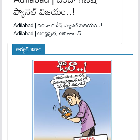
ప్యానెల్ విజయం..!
Adilabad | చందా గణేష్ ప్యానెల్ విజయం..!
Adilabad | ఆంధ్రప్రభ, ఆదిలాబాద్
కార్టూన్ ‘ఔరా’: