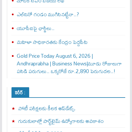
మోదీకి సీఎం విజయ్ లేఖ
ఎల్‌నినో గండం ముగిసినట్టేనా..?
యూపీఐపై ఛార్జీలు..
మహిళా సాధికారతకు కేంద్రం పెద్దపీట
Gold Price Today August 6, 2026 |
Andhraprabha | Business News|మూడు రోజులుగా
పసిడి పరుగులు.. ఒక్కరోజే రూ.2,890 పెరుగుద‌ల‌..!
కెరీర్ :
పోటీ పరీక్షలకు కీలక అప్‌డేట్స్.
గురుకులాల్లో పార్ట్‌టైమ్ ఉద్యోగాలకు అవకాశం