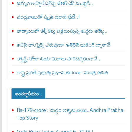
ఖమ్మం కార్పొరేషన్‌పై బీఆర్ఎస్ ముట్టడి..
చంద్రబాబుతో స్మృతి ఇరానీ భేటీ..!
తాడ్వాయిలో కల్తీ కల్లు విక్రయిస్తున్న ఇద్దరు అరెస్ట్..
ఇకపై కాంప్లెక్స్ ఎరువులూ ఆన్‌లైన్ బుకింగ్ ద్వారానే
స్పోర్ట్స్ కోటా నియామకాలు పారదర్శకంగానే..
రాష్ట్ర ప్రగతే ప్రభుత్వ ప్రధాన అజెండా: మంత్రి అనిత
అంతర్జాతీయం :
Rs-179-crore : మ‌గ్గం ఇళ్ళ‌కు బాబు..Andhra Prabha
Top Story
Gold Price Today August 6, 2026 |