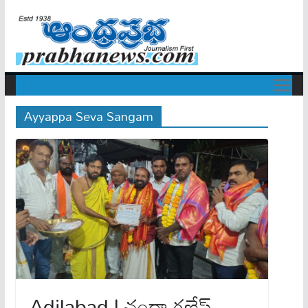
Ayyappa Seva Sangam
Adilabad | చందా గణేష్