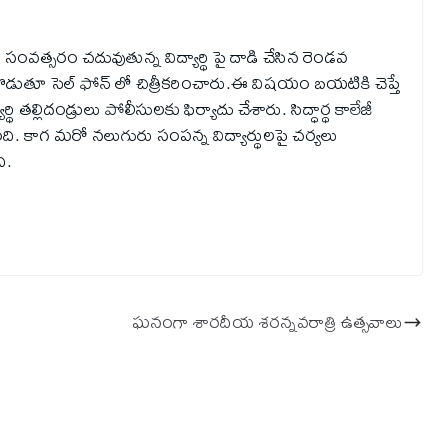
 సంవత్సరం చదువుతున్న విద్యార్థి పై దాడి చేసిన రెండవ
ని కొడుతూ సెల్ ఫోన్ లో చిత్రీకరించారు.ఈ విషయం బయటికి చెప్తే
 తల్లిదండ్రులు పోలీసులకు ఫిర్యాదు చేశారు. సిద్ధార్థ కాలేజీ
ంది. కాగ మరో నలుగురు సంపన్న విద్యార్థులపై చర్యలు
ి.
ఘ‌నంగా శార‌దీయ శ‌ర‌న్న‌వ‌రాత్రి ఉత్స‌వాలు