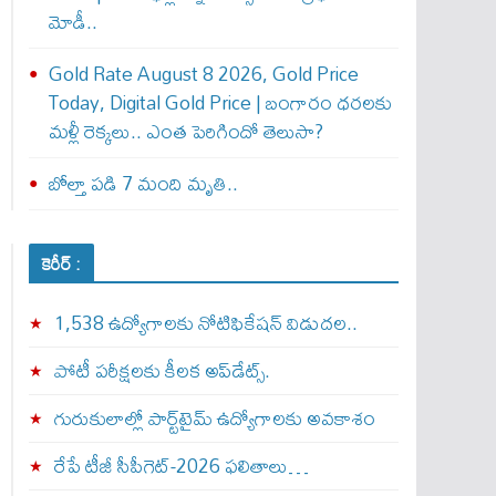
మోడీ..
Gold Rate August 8 2026, Gold Price
Today, Digital Gold Price | బంగారం ధరలకు
మళ్లీ రెక్కలు.. ఎంత పెరిగిందో తెలుసా?
బోల్తా పడి 7 మంది మృతి..
కెరీర్ :
1,538 ఉద్యోగాలకు నోటిఫికేషన్ విడుదల..
పోటీ పరీక్షలకు కీలక అప్‌డేట్స్.
గురుకులాల్లో పార్ట్‌టైమ్ ఉద్యోగాలకు అవకాశం
రేపే టీజీ సీపీగెట్‌-2026 ఫలితాలు…