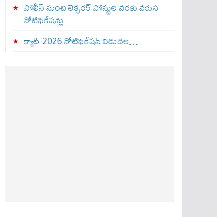
పోలీస్ నుంచి లెక్చరర్ పోస్టుల వరకు వరుస
నోటిఫికేషన్లు
క్యాట్-2026 నోటిఫికేషన్ విడుదల…