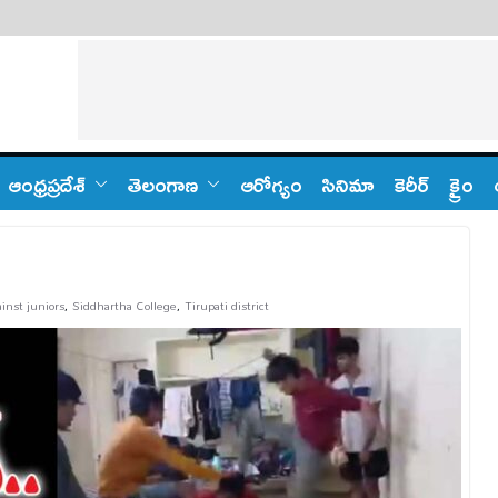
ఆంధ్ర‌ప్ర‌దేశ్
తెలంగాణ‌
ఆరోగ్యం
సినిమా
కెరీర్
క్రైం
ainst juniors
,
Siddhartha College
,
Tirupati district