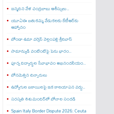
జన్మదిన వేళ చంద్రబాబు ఆశీస్సులు..
యూఏఈ బతుకమ్మ వేడుకలకు కేటీఆర్‌కు
ఆహ్వానం
బోండా ఉమా వర్సెస్ వెల్లంపల్లి శ్రీనివాస్‌
సామాన్యుడి వంటింటిపై పెను భారం..
పూర్వ విద్యార్థుల సేవాభావం అభినందనీయం..
బోన‌మెత్తిన చిన్నారులు
ఉద్యోగుల బకాయిలపై ఇక కాలయాపన వద్దు..
సరస్వతి శిశుమందిర్‌లో బోనాల సందడి
Spain Italy Border Dispute 2026: Ceuta