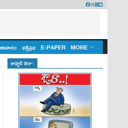
ఆదివారం
భక్తిప్రభ
E-PAPER
MORE
కార్టూన్ ‘ఔరా’: