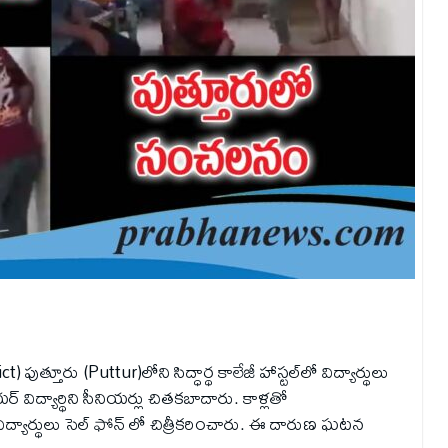
ct) పుత్తూరు (Puttur)లోని సిద్ధార్థ కాలేజీ హాస్టల్‌లో విద్యార్థులు
ిద్యార్థిని సీనియర్లు చితకబాదారు. కాళ్లతో
ిద్యార్థులు సెల్ ఫోన్ లో చిత్రీకరించారు. ఈ దారుణ ఘటన