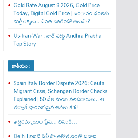
Gold Rate August 8 2026, Gold Price
Today, Digital Gold Price | బంగారం ధరలకు
మళ్లీ రెక్కలు.. ఎంత పెరిగిందో తెలుసా?
Us-Iran-War : వార్ వ‌ద్దు Andhra Prabha
Top Story
జాతీయం :
Spain Italy Border Dispute 2026: Ceuta
Migrant Crisis, Schengen Border Checks
Explained | 50 వేల మంది వలసదారులు.. ఆ
తర్వాతే ప్రారంభ‌మైన అసలు కథ!
ఇద్దరమ్మాయిల ప్రేమ.. చివరికి…
Delhi | ఐఐటీ ఢిల్లీ స్నాతకోత్సవంలో ప్రధాని