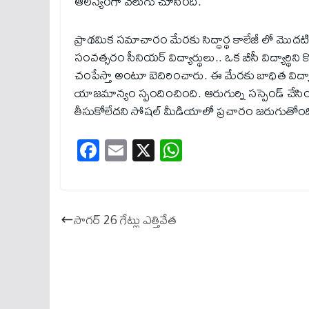
ఆలస్యంగా వెలుగు చూసింది.
ప్రాథమిక సమాచారం మేరకు సిద్ధార్థ కాలేజీ లో మొదటి
సంవత్సరం సీనియర్ విద్యార్థులు.. ఒక బీసీ విద్యార్థి
చంపేస్తా అంటూ బెదిరించారు. ఈ మేరకు బాధిత విద్యార్థి
యాజమాన్యం స్పందించింది. ఆరుగుర్ని సస్పెండ్ చేసి
తీసుకోలేదని సోషల్ మీడియాలో ప్రచారం జరుగుతోంద
Fa
E
X
W
ce
m
ha
bo
ail
ts
ok
A
సాగ‌ర్ 26 గేట్లు ఎత్తివేత
pp