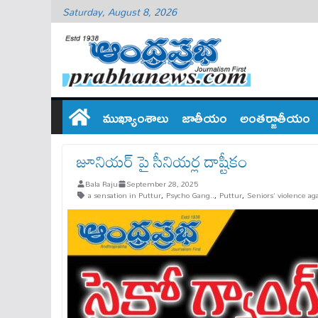
Saturday, August 8, 2026
ముఖ్యాంశాలు
జాతీయం
అంతర్జాతీయం
జూనియర్ పై సీనియర్ల దాష్టీకం
Bala Raju
September 28, 2025
a sensation in Puttur
,
Psycho Gang..
,
Puttur
,
Seniors' violence ag