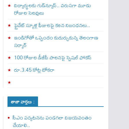
విద్యార్థులకు గుడ్‌న్యూస్.. వరుసగా మూడు
రోజుల సెలవులు
ప్రైవేట్ స్కూళ్ల ఫీజులపై కఠిన నిబంధనలు..
ఇండిగోతో ఒప్పందం కుదుర్చుకున్న తెలంగాణ
స‌ర్కార్
100 రోజుల డీజీపీ పాలనపై స్పెషల్ ఫోకస్
రూ.3.45 కోట్ల టోకరా
తాజా వార్తలు :
సీఎం పర్యటనను పండగలా విజయవంతం
చేయాలి..