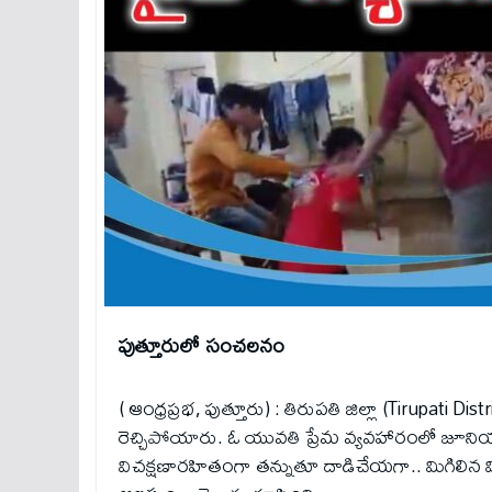
పుత్తూరులో సంచలనం
( ఆంధ్రప్రభ, పుత్తూరు) : తిరుపతి జిల్లా (Tirupati Distri
రెచ్చిపోయారు. ఓ యువతి ప్రేమ వ్యవహారంలో జూనియర్ వ
విచ‌క్షణార‌హితంగా తన్నుతూ దాడిచేయగా.. మిగిలిన వ