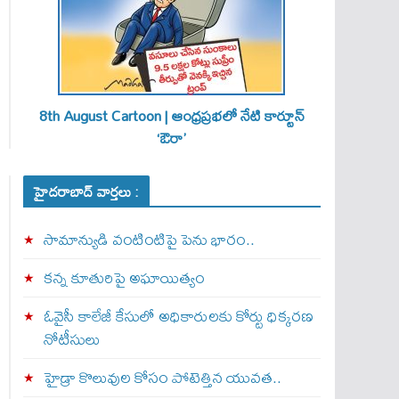
8th August Cartoon | ఆంధ్రప్రభలో నేటి కార్టూన్
‘ఔరా’
హైదరాబాద్ వార్తలు :
సామాన్యుడి వంటింటిపై పెను భారం..
కన్న కూతురిపై అఘాయిత్యం
ఓవైసీ కాలేజీ కేసులో అధికారులకు కోర్టు ధిక్కరణ
నోటీసులు
హైడ్రా కొలువుల కోసం పోటెత్తిన యువత..