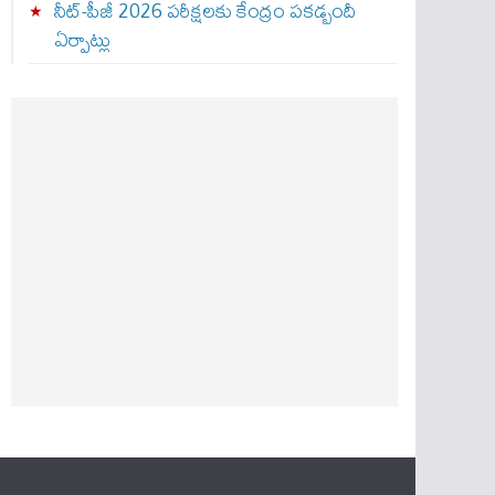
నీట్-పీజీ 2026 పరీక్షలకు కేంద్రం పకడ్బందీ
ఏర్పాట్లు