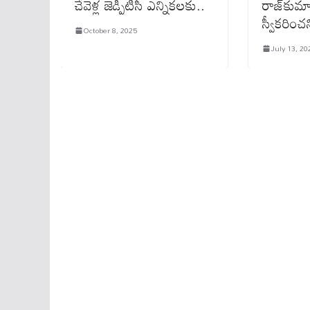
చేవెళ్ల జెడ్పిటిసీ ఎన్నికలకు..
రాజ్‌కుమా
స్వీకరించ
October 8, 2025
July 13, 20