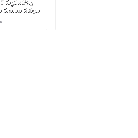
ర్ మృతదేహాన్ని
ని కుటుంబ సభ్యులు
26