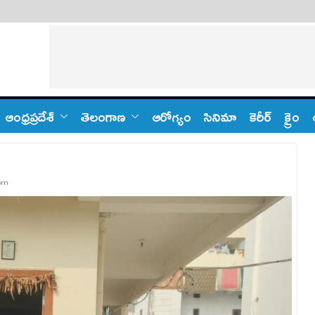
ఆంధ్ర‌ప్ర‌దేశ్
తెలంగాణ‌
ఆరోగ్యం
సినిమా
కెరీర్
క్రైం
om