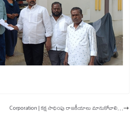
Corporation | కక్ష సాధింపు రాజకీయాలు మానుకోవాలి…