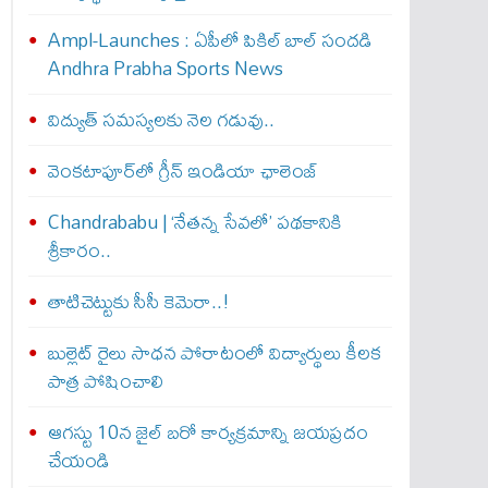
Ampl-Launches : ఏపీలో పికిల్ బాల్ సంద‌డి
Andhra Prabha Sports News
విద్యుత్ సమస్యలకు నెల గడువు..
వెంకటాపూర్‌లో గ్రీన్ ఇండియా ఛాలెంజ్
Chandrababu | ‘నేతన్న సేవలో’ పథకానికి
శ్రీకారం..
తాటిచెట్టుకు సీసీ కెమెరా..!
బుల్లెట్ రైలు సాధన పోరాటంలో విద్యార్థులు కీలక
పాత్ర పోషించాలి
ఆగస్టు 10న జైల్ బరో కార్యక్రమాన్ని జయప్రదం
చేయండి