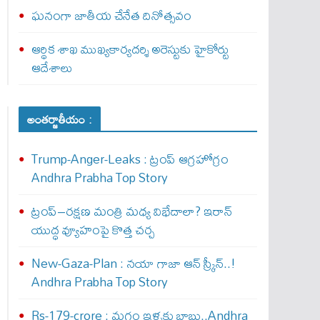
ఘనంగా జాతీయ చేనేత దినోత్సవం
ఆర్థిక శాఖ ముఖ్యకార్యదర్శి అరెస్టుకు హైకోర్టు
ఆదేశాలు
అంతర్జాతీయం :
Trump-Anger-Leaks : ట్రంప్ ఆగ్ర‌హోగ్రం
Andhra Prabha Top Story
ట్రంప్–రక్షణ మంత్రి మధ్య విభేదాలా? ఇరాన్
యుద్ధ వ్యూహంపై కొత్త చర్చ
New-Gaza-Plan : న‌యా గాజా ఆన్ స్క్రీన్‌..!
Andhra Prabha Top Story
Rs-179-crore : మ‌గ్గం ఇళ్ళ‌కు బాబు..Andhra