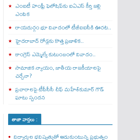
ఎంఐటీ హంఫ్రీ ఫెలోషిప్‌కు ఐఏఎస్ కీర్తి జల్లి
ఎంపిక
రాయదుర్గం భూ వివాదంలో టీజీఐఐసీకి ఊరట..
హైదరాబాద్ రోడ్లకు కొత్త ప్రణాళిక..
కాంగ్రెస్ ఎమ్మెల్యే కుటుంబంలో వివాదం..
సామాజిక న్యాయం, జాతీయ రాజకీయాలపై
చర్చేనా?
ప్రచారాలపై టీపీసీసీ చీఫ్ మహేశ్‌కుమార్ గౌడ్
ఘాటు స్పందన
తాజా వార్తలు :
విద్యార్థుల భవిష్యత్తుతో ఆడుకుంటున్న ప్రభుత్వం