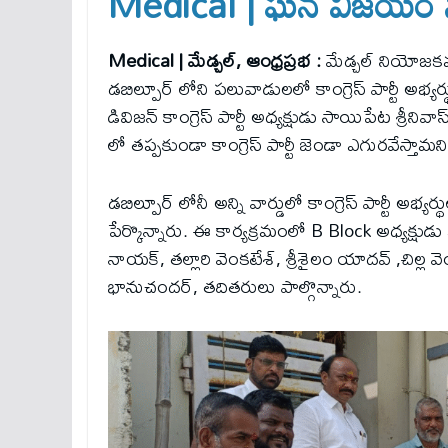
Medical | ఘ‌న విజ‌యం 
Medical | మేడ్చల్, ఆంధ్రప్రభ :
మేడ్చల్ నియోజకవ
డబిల్పూర్ లోని పలువాడులలో కాంగ్రెస్ పార్టీ అభ్యర
డివిజన్ కాంగ్రెస్ పార్టీ అధ్యక్షుడు సాయిపేట శ్
లో తప్పకుండా కాంగ్రెస్ పార్టీ జెండా ఎగురవేస్తా
డబిల్పూర్ లోనీ అన్ని వార్డులో కాంగ్రెస్ పార్టీ అభ
పేర్కొన్నారు. ఈ కార్యక్రమంలో B Block అధ్యక్షుడు మ
నాయక్, తల్లారి వెంకటేశ్, శ్రీశైలం యాదవ్ ,చిల్ల 
భానుచందర్, తదితరులు పాల్గొన్నారు.