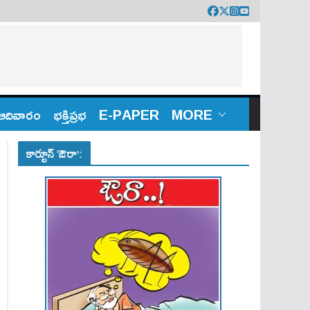
ఆదివారం
భక్తిప్రభ
E-PAPER
MORE
కార్టూన్ ‘ఔరా’: