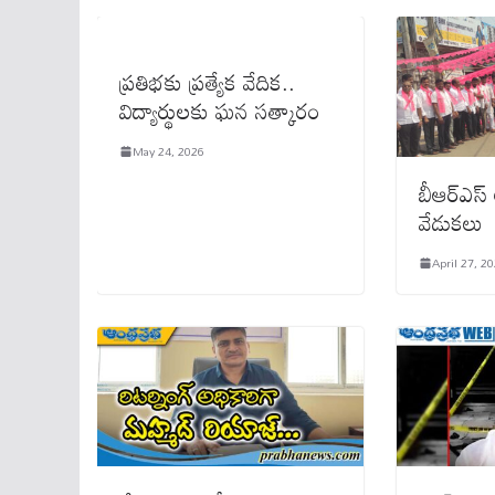
ప్రతిభకు ప్రత్యేక వేదిక..
విద్యార్థులకు ఘన సత్కారం
May 24, 2026
బీఆర్‌ఎస్
వేడుకలు
April 27, 2