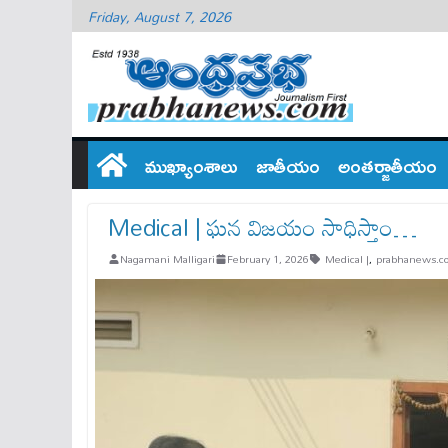
Friday, August 7, 2026
ముఖ్యాంశాలు
జాతీయం
అంతర్జాతీయం
Medical | ఘ‌న విజ‌యం సాధిస్తాం…
Nagamani Malligari
February 1, 2026
Medical |
,
prabhanews.c