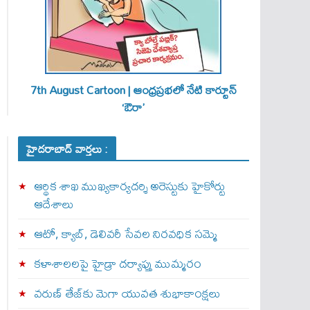
7th August Cartoon | ఆంధ్రప్రభలో నేటి కార్టూన్
‘ఔరా’
హైదరాబాద్ వార్తలు :
ఆర్థిక శాఖ ముఖ్యకార్యదర్శి అరెస్టుకు హైకోర్టు
ఆదేశాలు
ఆటో, క్యాబ్, డెలివరీ సేవల నిరవధిక సమ్మె
కళాశాలలపై హైడ్రా దర్యాప్తు ముమ్మరం
వరుణ్ తేజ్‌కు మెగా యువత శుభాకాంక్షలు