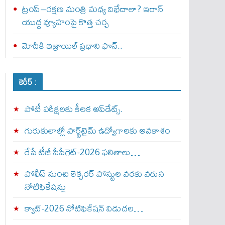
ట్రంప్–రక్షణ మంత్రి మధ్య విభేదాలా? ఇరాన్
యుద్ధ వ్యూహంపై కొత్త చర్చ
మోదీకి ఇజ్రాయిల్ ప్ర‌ధాని ఫొన్..
కెరీర్ :
పోటీ పరీక్షలకు కీలక అప్‌డేట్స్.
గురుకులాల్లో పార్ట్‌టైమ్ ఉద్యోగాలకు అవకాశం
రేపే టీజీ సీపీగెట్‌-2026 ఫలితాలు…
పోలీస్ నుంచి లెక్చరర్ పోస్టుల వరకు వరుస
నోటిఫికేషన్లు
క్యాట్-2026 నోటిఫికేషన్ విడుదల…