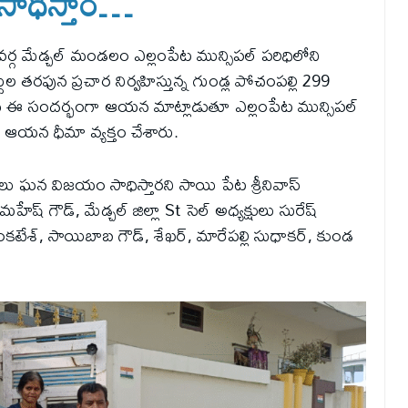
సాధిస్తాం…
ర్గ మేడ్చల్ మండలం ఎల్లంపేట మున్సిపల్ పరిధిలోని
్థుల తరఫున ప్రచార నిర్వహిస్తున్న గుండ్ల పోచంపల్లి 299
రీనివాస్ ఈ సందర్భంగా ఆయన మాట్లాడుతూ ఎల్లంపేట మున్సిపల్
మని ఆయన ధీమా వ్యక్తం చేశారు.
్యర్థులు ఘన విజయం సాధిస్తారని సాయి పేట శ్రీనివాస్
హేష్ గౌడ్, మేడ్చల్ జిల్లా St సెల్ అధ్యక్షులు సురేష్
వెంకటేశ్, సాయిబాబ గౌడ్, శేఖర్, మారేపల్లి సుధాకర్, కుండ