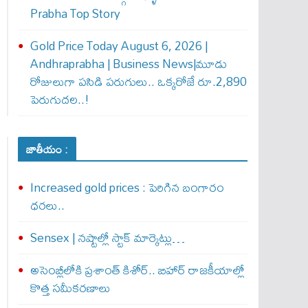
Prabha Top Story
Gold Price Today August 6, 2026 |
Andhraprabha | Business News|మూడు
రోజులుగా పసిడి పరుగులు.. ఒక్కరోజే రూ.2,890
పెరుగుద‌ల‌..!
జాతీయం :
Increased gold prices : పెరిగిన బంగారం
ధరలు..
Sensex | నష్టాల్లో స్టాక్ మార్కెట్లు…
అసెంబ్లీలోకి ప్రశాంత్ కిశోర్.. బిహార్ రాజకీయాల్లో
కొత్త సమీకరణాలు