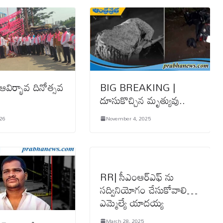
 ఆవిర్భావ దినోత్సవ
BIG BREAKING |
దూసుకొచ్చిన మృత్యువు..
026
November 4, 2025
RR| సీఎంఆర్ఎఫ్ ను
సద్వినియోగం చేసుకోవాలి…
ఎమ్మెల్యే యాదయ్య
March 28, 2025