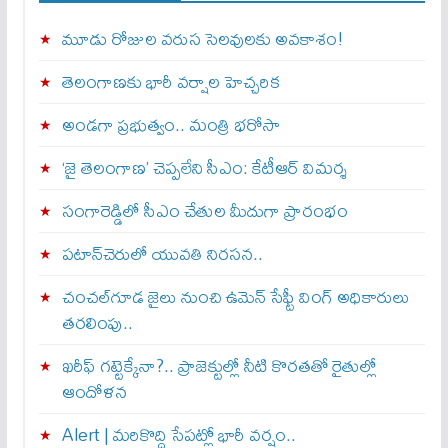
మూడు రోజుల వరుస సెలవులకు అవకాశం!
తెలంగాణకు భారీ వర్షాల హెచ్చరిక
అండగా ప్రభుత్వం.. మంత్రి భరోసా
‘జై తెలంగాణ’ చెప్పలేని సీఎం: కేటీఆర్ విమర్శ
సంగారెడ్డిలో సీఎం చేతుల మీదుగా ప్రారంభం
పటాన్‌చెరులో యువతి నిరసన..
చంచల్‌గూడ జైలు నుంచి ఉమెన్ సేఫ్టీ వింగ్ అధికారులు
తరలింపు..
ఖరీఫ్ గట్టెక్కేనా?.. ప్రాజెక్టుల్లో నీటి కొరతతో రైతుల్లో
ఆందోళన
Alert | మ‌రికొద్ది సేప‌ట్లో భారీ వ‌ర్షం..