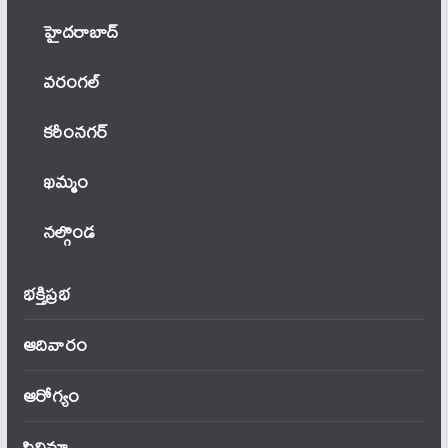
హైదరాబాద్
వ‌రంగ‌ల్
కరీంనగర్
ఖ‌మ్మం
నల్గొండ
భక్తిప్రభ
ఆదివారం
ఆరోగ్యం
సినిమా