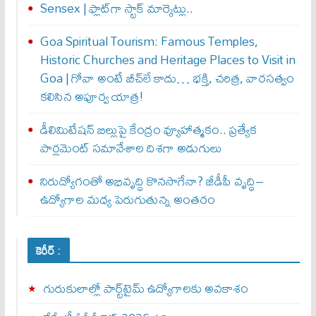
Sensex | ఫ్లాట్‌గా స్టాక్ మార్కెట్లు..
Goa Spiritual Tourism: Famous Temples,
Historic Churches and Heritage Places to Visit in
Goa | గోవా అంటే బీచ్‌లే కాదు… భక్తి, చరిత్ర, వారసత్వం
కలిసిన అపూర్వ యాత్ర!
డీలిమిటేషన్ బిల్లుపై కేంద్రం వ్యూహాత్మకం.. ప్రత్యేక
పార్లమెంట్ సమావేశాల దిశగా అడుగులు
నిరుద్యోగంతో అభివృద్ధి కొనసాగేనా? జీడీపీ వృద్ధి–
ఉద్యోగాల మధ్య పెరుగుతున్న అంతరం
కెరీర్ :
గురుకులాల్లో పార్ట్‌టైమ్ ఉద్యోగాలకు అవకాశం