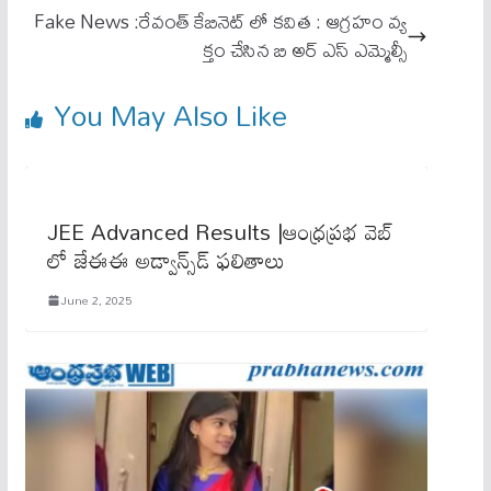
pp
Fake News :రేవంత్ కేబినెట్ లో కవిత : ఆగ్రహం వ్య
క్తం చేసిన బి అర్ ఎస్ ఎమ్మెల్సీ
You May Also Like
JEE Advanced Results |ఆంధ్రప్రభ వెబ్
లో జేఈఈ అడ్వాన్స్‌డ్‌ ఫలితాలు
June 2, 2025