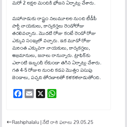
మరో 2 లక్షల మందికి భోజన ఏర్పాట్లు చేశారు.
మహానాడుకు రాష్ట్రం నలుమూలల నుంచి టీడీపీ
పార్టీ నాయకులు, కార్యకర్తలు రెండోరోజు
తరలివచ్చారు. మొదటి రోజు కంటే రెండో రోజు
ఎక్కువ సంఖ్యలో వచ్చారు. ఇక మూడో రోజు
మరింత ఎక్కువగా నాయకులు, కార్యకర్తలు,
అభిమానులు, జనాలు రానున్నారు. ట్రాఫిక్‌కు
ఎలాంటి ఇబ్బందీ లేకుండా తగిన ఏర్పాట్లు చేశారు.
గత 4-5 రోజుల నుంచి కడప మొత్తం పసుపు
జెండాలు, పచ్చని తోరణాలతో కళకళలాడుతోంది.
Fa
E
X
W
ce
m
ha
bo
ail
ts
ok
A
Rashiphalalu | నేటి రాశి ఫలాలు 29.05.25