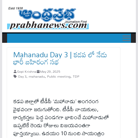
Mahanadu Day 3 | కడప లో నేడు
భారీ బహిరంగ సభ
Gopi Krishna
May 29, 2025
Day 3
,
mahanadu
,
Public meeting
,
TDP
కడప జిల్లాలో టీడీపీ ‘మహానాడు’ అంగరంగ
వైభవంగా జరుగుతోంది. టీడీపీ నాయకులు,
కార్యకర్తలు పెద్ద పండగగా భావించే మహానాడులో
ఇప్పటికే రెండు రోజులు విజయవంతగా
పూర్తయ్యాయి. ఉదయం 10 నుంచి సాయంత్రం