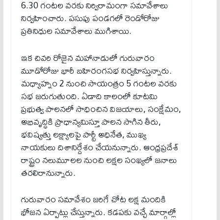
6.30 గంటల వరకు నిర్విరామంగా సమావేశాలు
నిర్వహించారు. పసుపు పండగలో రెండోరోజు
ప్రతినిధుల సమావేశాలు ముగిశాయి.
ఇక చివరి రోజైన మహానాడులో గురువారం
మూడోరోజు భారీ బహిరంగసభ నిర్వహిస్తున్నారు.
మధ్యాహ్నం 2 నుంచి సాయంత్రం 5 గంటల వరకు
సభ జరుగుతుంది. ఏడాది కాలంలో కూటమి
ప్రభుత్వ పాలనలో సాధించిన విజయాలు, సంక్షేమం,
అభివృద్ధికి ప్రాధాన్యమిస్తూ పాలన సాగిన తీరు,
భవిష్యత్తు లక్ష్యాలపై పార్టీ అధినేత, ముఖ్య
నాయకులు దిశానిర్దేశం చేయనున్నారు. ఆంధ్రప్రదేశ్
రాష్ట్రం నలుమూలల నుంచి లక్షల సంఖ్యలో జనాలు
తరలిరానున్నారు.
గురువారం సమావేశం జరిగే చోట లక్ష మందికి
భోజన ఏర్పాట్లు చేస్తున్నారు. కడపకు వచ్చే మార్గాల్లో