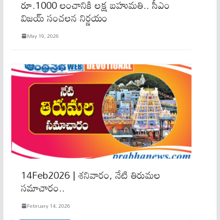
రూ.1000 లంచానికి లక్ష బహుమతి.. సీఎం
విజయ్ సంచలన నిర్ణయం
May 19, 2026
14Feb2026 | శనివారం, నేటి తిరుమల
సమాచారం..
February 14, 2026