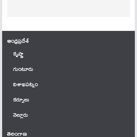
ఆంధ్ర‌ప్ర‌దేశ్
కృష్ణా
గుంటూరు
విశాఖపట్నం
కర్నూలు
నెల్లూరు
తెలంగాణ‌