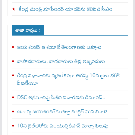
కేంద్ర మంత్రి భూపేందర్ యాదవ్‌ను కలిసిన సీఎం
తాజా వార్తలు :
జయశంకర్ ఆశయాలే తెలంగాణకు దిక్సూచి
వాహనదారులు, పాదచారులు తీవ్ర ఇబ్బందులు
కేంద్ర విధానాలకు వ్యతిరేకంగా ఆగస్టు 10న జైలు భరో:
సీఐటీయూ
DSC అక్రమాలపై సీబీఐ విచారణకు డిమాండ్..
ఆచార్య జయశంకర్‌కు జిల్లా కలెక్టర్ ఘన నివాళి
10న జైల్‌భరోకు సంయుక్త కిసాన్ మోర్చా పిలుపు