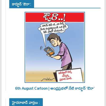
కార్టూన్ ‘ఔరా’:
6th August Cartoon | ఆంధ్రప్రభలో నేటి కార్టూన్ ‘ఔరా’
హైదరాబాద్ వార్తలు :