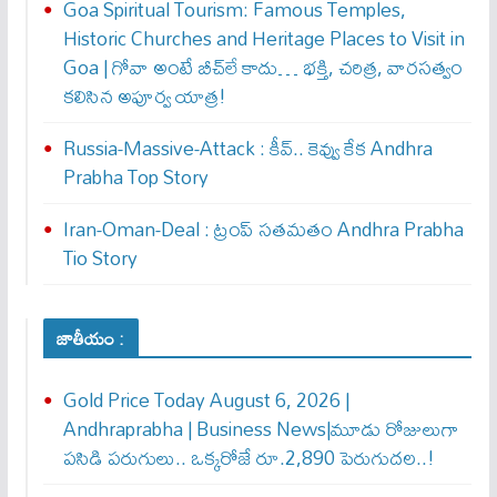
Goa Spiritual Tourism: Famous Temples,
Historic Churches and Heritage Places to Visit in
Goa | గోవా అంటే బీచ్‌లే కాదు… భక్తి, చరిత్ర, వారసత్వం
కలిసిన అపూర్వ యాత్ర!
Russia-Massive-Attack : కీవ్‌.. కెవ్వు కేక‌ Andhra
Prabha Top Story
Iran-Oman-Deal : ట్రంప్ స‌త‌మ‌తం Andhra Prabha
Tio Story
జాతీయం :
Gold Price Today August 6, 2026 |
Andhraprabha | Business News|మూడు రోజులుగా
పసిడి పరుగులు.. ఒక్కరోజే రూ.2,890 పెరుగుద‌ల‌..!