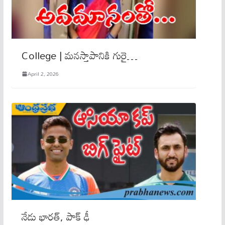
College | మనస్తాపానికి గురై…
April 2, 2026
నేడు భార‌త్‌, పాక్ ఢీ