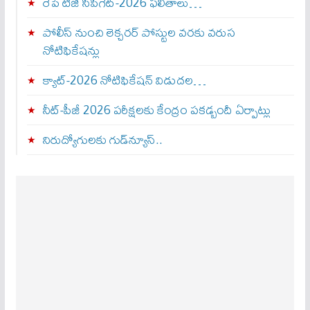
రేపే టీజీ సీపీగెట్‌-2026 ఫలితాలు…
పోలీస్ నుంచి లెక్చరర్ పోస్టుల వరకు వరుస
నోటిఫికేషన్లు
క్యాట్-2026 నోటిఫికేషన్ విడుదల…
నీట్-పీజీ 2026 పరీక్షలకు కేంద్రం పకడ్బందీ ఏర్పాట్లు
నిరుద్యోగులకు గుడ్‌న్యూస్..