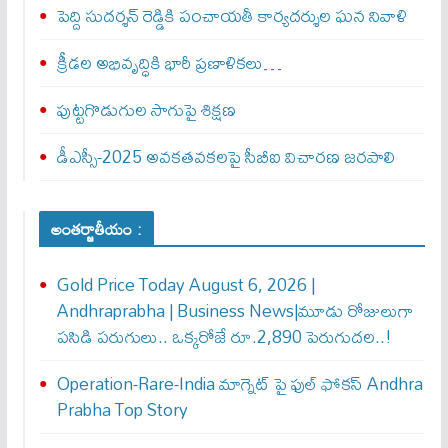
పెద్ది సుదర్శన్ రెడ్డికి పంచాయతీ కార్యదర్శుల ఘన నివాళి
క్రీడల అభివృద్ధికి భారీ ప్రణాళికలు…
పుట్టగొడుగుల సాగుపై శిక్షణ
డీఎస్సీ-2025 అవకతవకలపై సీబీఐ విచారణ జరపాలి
అంతర్జాతీయం :
Gold Price Today August 6, 2026 |
Andhraprabha | Business News|మూడు రోజులుగా
పసిడి పరుగులు.. ఒక్కరోజే రూ.2,890 పెరుగుద‌ల‌..!
Operation-Rare-India మాగ్నెట్ పై ఫుల్ ఫోక‌స్ Andhra
Prabha Top Story