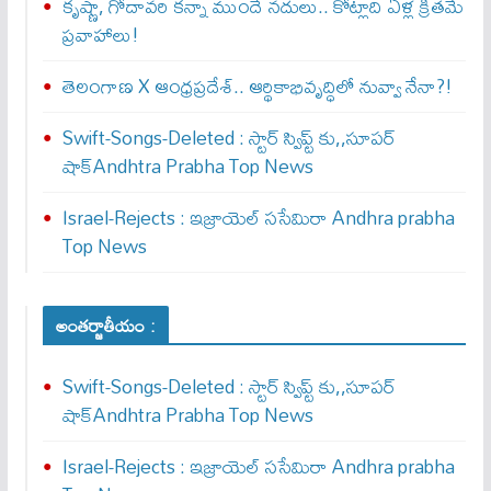
కృష్ణా, గోదావరి కన్నా ముందే నదులు.. కోట్లాది ఏళ్ల క్రితమే
ప్రవాహాలు!
తెలంగాణ X ఆంధ్రప్రదేశ్.. ఆర్థికాభివృద్ధిలో నువ్వా నేనా?!
Swift-Songs-Deleted : స్టార్ స్విప్ట్ కు,,సూప‌ర్
షాక్Andhtra Prabha Top News
Israel-Rejects : ఇజ్రాయెల్ స‌సేమిరా Andhra prabha
Top News
అంతర్జాతీయం :
Swift-Songs-Deleted : స్టార్ స్విప్ట్ కు,,సూప‌ర్
షాక్Andhtra Prabha Top News
Israel-Rejects : ఇజ్రాయెల్ స‌సేమిరా Andhra prabha