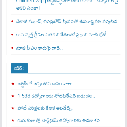
Children-wfp | ఆఫ్ఘనిస్థాన్‌లో ఆకలి కేకలు.. చిన్నారులపై
ఆకలి పంజా!
నేతాజీ సుభాష్ చంద్రబోస్ ద్వీపంలో ఉపరాష్ట్రపతి పర్యటన
కామన్వెల్త్‌ క్రీడల పతక విజేతలతో ప్రధాని మోదీ భేటీ
మాజీ సీఎం కారుపై దాడి..
కెరీర్ :
ఆర్టీసీలో అప్రెంటిస్‌ అవకాశాలు
1,538 ఉద్యోగాలకు నోటిఫికేషన్ విడుదల..
పోటీ పరీక్షలకు కీలక అప్‌డేట్స్.
గురుకులాల్లో పార్ట్‌టైమ్ ఉద్యోగాలకు అవకాశం