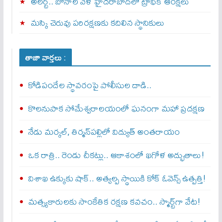
అలర్ట్‌.. బోనాల వేళ హైదరాబాద్‌లో ట్రాఫిక్‌ ఆంక్షలు
మస్కి చెరువు పరిరక్షణకు కదిలిన స్థానికులు
తాజా వార్తలు :
కోడిపందేల స్థావరంపై పోలీసుల దాడి..
కొలనుపాక సోమేశ్వరాలయంలో ఘనంగా మహా ప్రదక్షణ
నేడు మర్కల్, తిర్మన్‌పల్లిలో విద్యుత్ అంతరాయం
ఒక రాత్రి.. రెండు చీకట్లు.. ఆకాశంలో ఖగోళ అద్భుతాలు!
విశాఖ ఉక్కుకు షాక్.. అత్యల్ప స్థాయికి కోక్ ఓవెన్స్ ఉత్పత్తి!
మత్స్యకారులకు సాంకేతిక రక్షణ కవచం.. స్మార్ట్‌గా వేట!