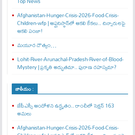
Top News
Afghanistan-Hunger-Crisis-2026-Food-Crisis-
Children-wfp | ఆఫ్ఘనిస్థాన్‌లో ఆకలి కేకలు.. చిన్నారులపై
ఆకలి పంజా!
మయూర దౌత్యం…
Lohit-River-Arunachal-Pradesh-River-of-Blood-
Mystery | ప్రకృతి అద్భుతమా.. పురాణ రహస్యమా?
జాతీయం :
జేపీఎస్సీ ఆందోళన ఉద్ధృతం.. రాంచీలో సెక్షన్‌ 163
అమలు
Afghanistan-Hunger-Crisis-2026-Food-Crisis-