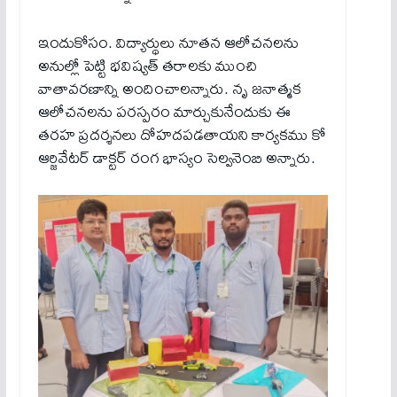
ఇందుకోసం. విద్యార్థులు నూతన ఆలోచనలను
అనుల్లో పెట్టి భవిష్యత్ తరాలకు ముంచి
వాతావరణాన్ని అందించాలన్నారు. నృ జనాత్మక
ఆలోచనలను పరస్పరం మార్చుకునేందుకు ఈ
తరహ ప్రదర్శనలు దోహదపడతాయని కార్యకము కో
ఆర్జివేటర్ డాక్టర్ రంగ భాస్యం సెల్వనెంబి అన్నారు.