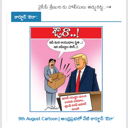
వైసీపీ శ్రేణుల కు పోలీసులు అడ్డుకట్ట..
కార్టూన్ ‘ఔరా’:
9th August Cartoon | ఆంధ్రప్రభలో నేటి కార్టూన్ ‘ఔరా’