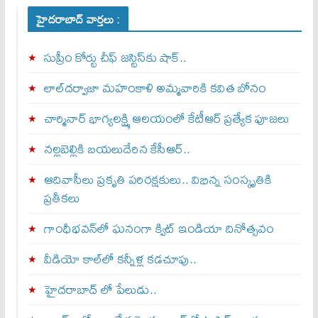
హైదరాబాద్ వార్తలు :
సుప్రీం కోర్టు చీఫ్ జస్టిస్⁭కు షాక్..
లాల్‌దర్వాజా మహంకాళి అమ్మవారికి కవిత బోనం
చార్మినార్‌ భాగ్యలక్ష్మి ఆలయంలో కేటీఆర్ ప్రత్యేక పూజలు
నల్లబెల్లికి బయలుదేరిన కేసీఆర్‌..
ఆదివాసీలు ప్రకృతి పరిరక్షకులు.. విభిన్న సంస్కృతికి
ప్రతీకలు
గాంధీభవన్‌లో ఘనంగా క్విట్‌ ఇండియా దినోత్సవం
వీడియో కాల్‌లో కన్నీళ్ల కడచూపు..
హైదరాబాద్ లో పేలుడు..