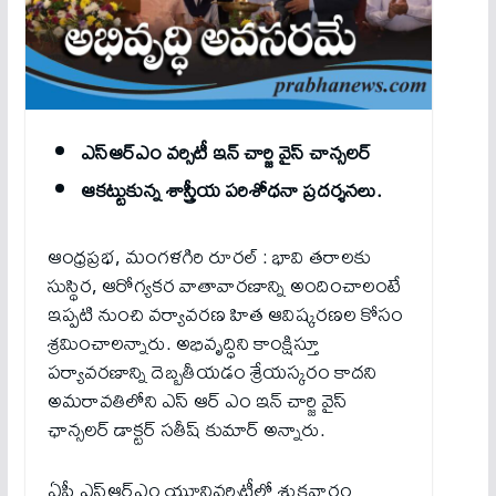
ఎస్ఆర్ఎం వర్సిటీ ఇన్ చార్జి వైస్ చాన్సలర్
ఆకట్టుకున్న శాస్త్రీయ పరిశోధనా ప్రదర్శనలు.
ఆంధ్రప్రభ, మంగళగిరి రూరల్ : భావి తరాలకు
సుస్థిర, ఆరోగ్యకర వాతావారణాన్ని అందించాలంటే
ఇప్పటి నుంచి వర్యావరణ హిత ఆవిష్కరణల కోసం
శ్రమించాలన్నారు. అభివృద్ధిని కాంక్షిస్తూ
పర్యావరణాన్ని దెబ్బతీయడం శ్రేయస్కరం కాదని
అమరావతిలోని ఎస్ ఆర్ ఎం ఇన్ చార్జి వైస్
ఛాన్సలర్ డాక్టర్ సతీష్ కుమార్ అన్నారు.
ఏపీ ఎస్ఆర్ఎం యూనివర్సిటీలో శుక్రవారం