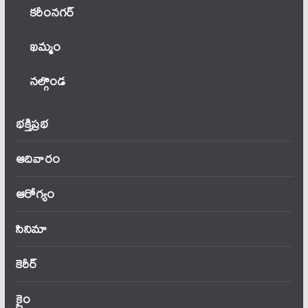
కరీంనగర్
ఖ‌మ్మం
నల్గొండ
భక్తిప్రభ
ఆదివారం
ఆరోగ్యం
సినిమా
కెరీర్
క్రైం