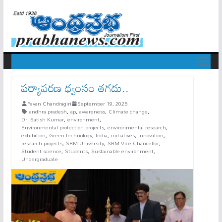
పర్యావరణ ధ్వంసం తగదు..
Pavan Chandragiri
September 19, 2025
andhra pradesh
,
ap
,
awareness
,
Climate change
,
Dr. Satish Kumar
,
environment
,
Environmental protection projects
,
environmental research
,
exhibition
,
Green technology
,
India
,
initiatives
,
innovation
,
research projects
,
SRM University
,
SRM Vice Chancellor
,
Student science
,
Students
,
Sustainable environment
,
Undergraduate