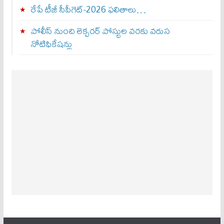
రేపే టీజీ సీపీగెట్‌-2026 ఫలితాలు…
పోలీస్ నుంచి లెక్చరర్ పోస్టుల వరకు వరుస
నోటిఫికేషన్లు