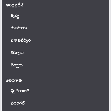
ఆంధ్ర‌ప్ర‌దేశ్
కృష్ణా
గుంటూరు
విశాఖపట్నం
కర్నూలు
నెల్లూరు
తెలంగాణ‌
హైదరాబాద్
వ‌రంగ‌ల్