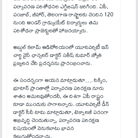
పర్యావరణ పరిశోధనల ఎగ్జిబిషన్ జరిగింది. ఏపీ,
పంజాబ్, బీహార్, తెలంగాణ రాష్ట్రాలకు చెందిన 120
నుంది ఆండర్ గ్రాడ్యుయేట్ విద్యార్థులు తమ
పరిశోధనా ప్రాజెక్టులతో హాజరయ్యారు.
అబ్దుల్ కలామ్ ఆడిటోరియంలో యూనివర్సిటీ ఇన్
చార్జి వైస్ ఛాన్సలర్ డాక్టర్ సతీష్ కుమార్ జ్యోతి
ప్రజ్వలన చేసి ప్రదర్శనను ప్రారంభించారు.
ఈ సందర్భంగా ఆయన మాట్లాడుతూ…. సిక్కిం,
భూటాన్ ప్రాంతాల్లో పర్యావరణ పరిరక్షణ నూరు
శాతం అమలవుతోందనీ, ఈ దిశగా ఏపీ రాష్ట్రం
కూడా ముందుకు సాగాలన్నారు. యూనివర్సిటీ డీన్
డాక్టర్ సీవీ టామి మాట్లాడుతూ, టెక్నాలజీ పరంగా
అభివృద్ధి చెందుతున్నా, పర్యావరణ పరిరక్షణ
విషయంలో వెనుకబాటు భావన
కలుగుతోందన్నారు.