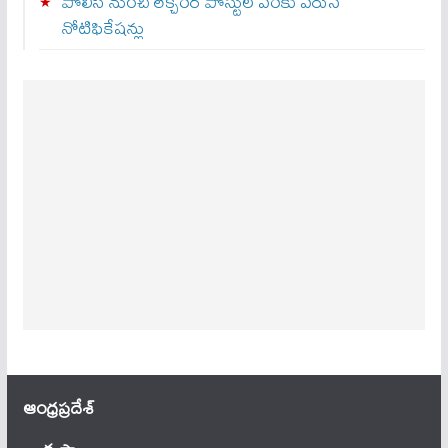
పోలీస్ నుంచి లెక్చరర్ పోస్టుల వరకు వరుస
నోటిఫికేషన్లు
ఆంధ్ర‌ప్ర‌దేశ్