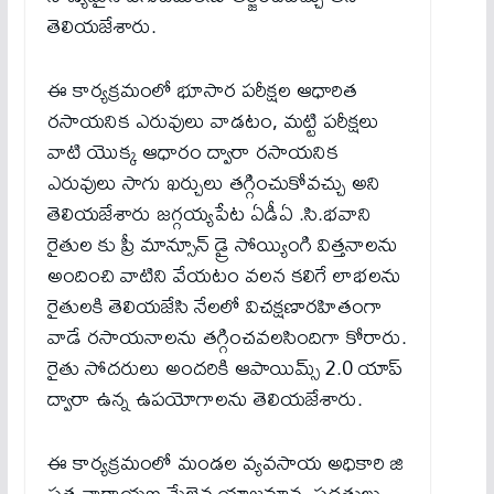
తెలియజేశారు.
ఈ కార్యక్రమంలో భూసార పరీక్షల ఆధారిత
రసాయనిక ఎరువులు వాడటం, మట్టి పరీక్షలు
వాటి యొక్క ఆధారం ద్వారా రసాయనిక
ఎరువులు సాగు ఖర్చులు తగ్గించుకోవచ్చు అని
తెలియజేశారు జగ్గయ్యపేట ఏడీఏ .సి.భవాని
రైతుల కు ప్రీ మాన్సూన్ డ్రై సోయ్యింగి విత్తనాలను
అందించి వాటిని వేయటం వలన కలిగే లాభలను
రైతులకి తెలియజేసి నేలలో విచక్షణారహితంగా
వాడే రసాయనాలను తగ్గించవలసిందిగా కోరారు.
రైతు సోదరులు అందరికి ఆపాయిమ్స్ 2.0 యాప్
ద్వారా ఉన్న ఉపయోగాలను తెలియజేశారు.
ఈ కార్యక్రమంలో మండల వ్యవసాయ అధికారి జి
సత్యనారాయణ మేలైన యాజమాన్య పద్ధతులు,