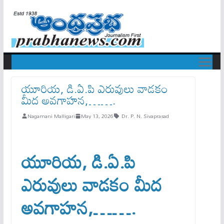
యూరియ, డి.ఏ.పి ఎరువులు వాడకం
మీద అవగాహన,…….
Nagamani Malligari
May 13, 2026
Dr. P. N. Sivaprasad
యూరియ, డి.ఏ.పి
ఎరువులు వాడకం మీద
అవగాహన,…….