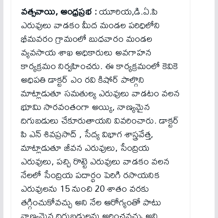
వత్సవాయి, ఆంధ్రప్రభ :
యూరియ,డి.ఏ.పి
ఎరువులు వాడకం మీద మండల పరిధిలోని
భీమవరం గ్రామంలో బుధవారం మండల
వ్యవసాయ శాఖ అధికారులు అవగాహన
కార్యక్రమం నిర్వహించరు. ఈ కార్యక్రమంలో కెవికె
అధిపతి డాక్టర్ ఎం రవి కిషోర్ పాల్గొని
మాట్లాడుతూ సమతుల్య ఎరువులు వాడటం వలన
భూమి సారవంతంగా అయ్యి, నాణ్యమైన
దిగుబడులు చేకూరుతాయని వివరించారు. డాక్టర్
పి ఎన్ శివప్రసాద్ , సేద్య విభాగ శాస్త్రవేత్త,
మాట్లాడుతూ జీవన ఎరువులు, సేంద్రియ
ఎరువులు, పచ్చి రొట్టె ఎరువులు వాడకం వలన
నేలలో సేంద్రియ పదార్థం పెరిగి రసాయనిక
ఎరువులను 15 నుంచి 20 శాతం వరకు
తగ్గించుకోవచ్చు అని నేల ఆరోగ్యంతో పాటు
నాణ్యమైన దిగుబడులను అర్జించవచ్చు అని