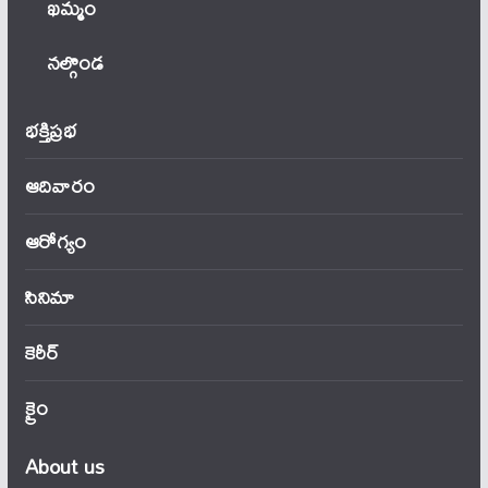
ఖ‌మ్మం
నల్గొండ
భక్తిప్రభ
ఆదివారం
ఆరోగ్యం
సినిమా
కెరీర్
క్రైం
About us