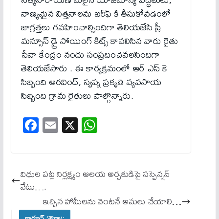
నాణ్యమైన విత్తనాలను ఖరీఫ్ కి తీసుకోవడంలో
జాగ్రత్తలు గవహించాల్సిందిగా తెలియజేసి ప్రీ
మన్సూన్ డ్రై సోయింగ్ కిట్స్ కావలిసిన వారు రైతు
సేవా కేంద్రం నందు సంప్రదించవలసిందిగా
తెలియజేసారు . ఈ కార్యక్రమంలో ఆర్ ఎస్ కె
సిబ్బంది అరవింద్, స్వప్న ప్రకృతి వ్యవసాయ
సిబ్బంది గ్రామ రైతులు పాల్గొన్నారు.
Fa
E
X
W
ce
m
ha
bo
ail
ts
ok
A
విధుల పట్ల నిర్లక్ష్యం ఆలయ అర్చకుడిపై సస్పెన్షన్
pp
వేటు….
ఇచ్చిన హామీలను వెంటనే అమలు చేయాలి…
కార్టూన్ ‘ఔరా’: