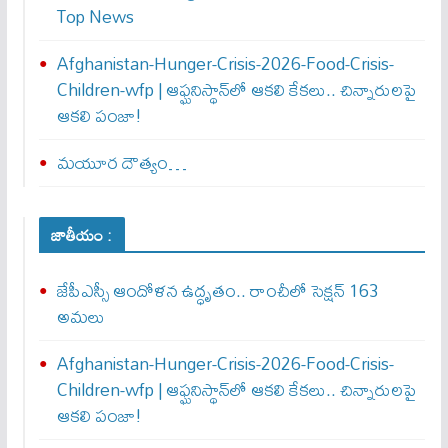
Top News
Afghanistan-Hunger-Crisis-2026-Food-Crisis-
Children-wfp | ఆఫ్ఘనిస్థాన్‌లో ఆకలి కేకలు.. చిన్నారులపై
ఆకలి పంజా!
మయూర దౌత్యం…
జాతీయం :
జేపీఎస్సీ ఆందోళన ఉద్ధృతం.. రాంచీలో సెక్షన్‌ 163
అమలు
Afghanistan-Hunger-Crisis-2026-Food-Crisis-
Children-wfp | ఆఫ్ఘనిస్థాన్‌లో ఆకలి కేకలు.. చిన్నారులపై
ఆకలి పంజా!