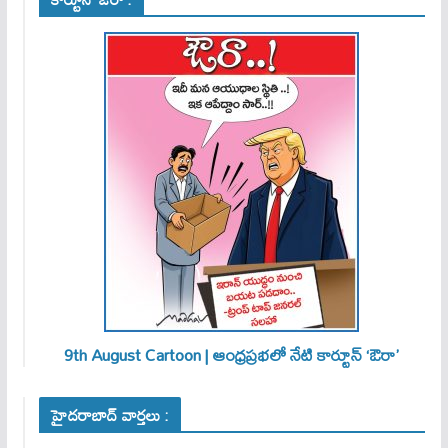
9th August Cartoon | ఆంధ్రప్రభలో నేటి కార్టూన్ ‘ఔరా’
హైదరాబాద్ వార్తలు :