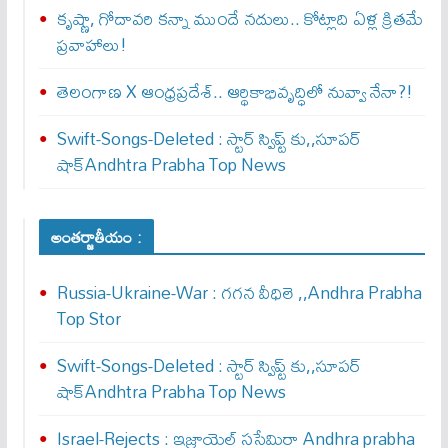
కృష్ణా, గోదావరి కన్నా ముందే నదులు.. కోట్లాది ఏళ్ల క్రితమే
ప్రవాహాలు!
తెలంగాణ X ఆంధ్రప్రదేశ్.. ఆర్థికాభివృద్ధిలో నువ్వా నేనా?!
Swift-Songs-Deleted : స్టార్ స్విప్ట్ కు,,సూప‌ర్
షాక్Andhtra Prabha Top News
అంతర్జాతీయం :
Russia-Ukraine-War : గ‌గ‌న వీధిలె ,,Andhra Prabha
Top Stor
Swift-Songs-Deleted : స్టార్ స్విప్ట్ కు,,సూప‌ర్
షాక్Andhtra Prabha Top News
Israel-Rejects : ఇజ్రాయెల్ స‌సేమిరా Andhra prabha