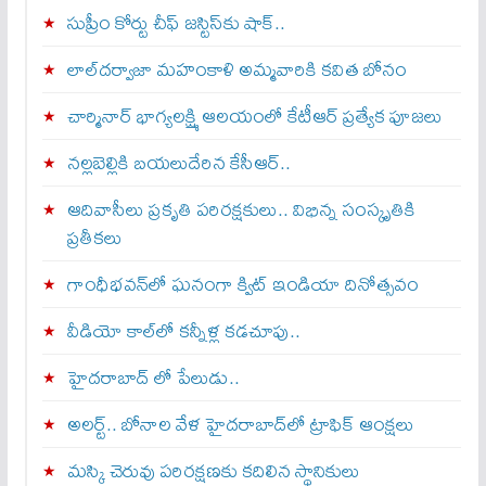
సుప్రీం కోర్టు చీఫ్ జస్టిస్⁭కు షాక్..
లాల్‌దర్వాజా మహంకాళి అమ్మవారికి కవిత బోనం
చార్మినార్‌ భాగ్యలక్ష్మి ఆలయంలో కేటీఆర్ ప్రత్యేక పూజలు
నల్లబెల్లికి బయలుదేరిన కేసీఆర్‌..
ఆదివాసీలు ప్రకృతి పరిరక్షకులు.. విభిన్న సంస్కృతికి
ప్రతీకలు
గాంధీభవన్‌లో ఘనంగా క్విట్‌ ఇండియా దినోత్సవం
వీడియో కాల్‌లో కన్నీళ్ల కడచూపు..
హైదరాబాద్ లో పేలుడు..
అలర్ట్‌.. బోనాల వేళ హైదరాబాద్‌లో ట్రాఫిక్‌ ఆంక్షలు
మస్కి చెరువు పరిరక్షణకు కదిలిన స్థానికులు