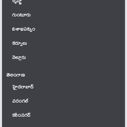
కృష్ణా
గుంటూరు
విశాఖపట్నం
కర్నూలు
నెల్లూరు
తెలంగాణ‌
హైదరాబాద్
వ‌రంగ‌ల్
కరీంనగర్