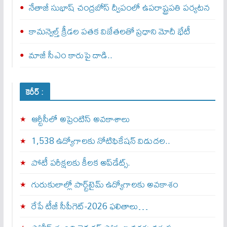
నేతాజీ సుభాష్ చంద్రబోస్ ద్వీపంలో ఉపరాష్ట్రపతి పర్యటన
కామన్వెల్త్‌ క్రీడల పతక విజేతలతో ప్రధాని మోదీ భేటీ
మాజీ సీఎం కారుపై దాడి..
కెరీర్ :
ఆర్టీసీలో అప్రెంటిస్‌ అవకాశాలు
1,538 ఉద్యోగాలకు నోటిఫికేషన్ విడుదల..
పోటీ పరీక్షలకు కీలక అప్‌డేట్స్.
గురుకులాల్లో పార్ట్‌టైమ్ ఉద్యోగాలకు అవకాశం
రేపే టీజీ సీపీగెట్‌-2026 ఫలితాలు…