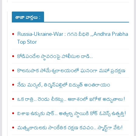
తాజా వార్తలు :
Russia-Ukraine-War : గ‌గ‌న వీధిలె ,,Andhra Prabha
Top Stor
కోడిపందేల స్థావరంపై పోలీసుల దాడి..
కొలనుపాక సోమేశ్వరాలయంలో ఘనంగా మహా ప్రదక్షణ
నేడు మర్కల్, తిర్మన్‌పల్లిలో విద్యుత్ అంతరాయం
ఒక రాత్రి.. రెండు చీకట్లు.. ఆకాశంలో ఖగోళ అద్భుతాలు!
విశాఖ ఉక్కుకు షాక్.. అత్యల్ప స్థాయికి కోక్ ఓవెన్స్ ఉత్పత్తి!
మత్స్యకారులకు సాంకేతిక రక్షణ కవచం.. స్మార్ట్‌గా వేట!