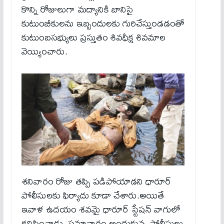
కొన్ని రోజులుగా మద్యానికి బానిసై
కుటుంబీకులను ఇబ్బందులకు గురిచేస్తుండ‌డంతో
కుటుంబ‌స‌భ్యులు ప్రస్తుతం శివధీక్ష శివమాల
వెయ్యించారు.
శనివారం రోజు తప్పి పడిపోయాడని ధారూర్
పోలీసులకు ఫిర్యాదు కూడా చేశారు.అయితే
ఇవాళ‌ ఉదయం శవమై ధారూర్ స్టేషన్ వాగులో
కనిపించాడు. సమాచారం అందుకున్న పోలీసులు