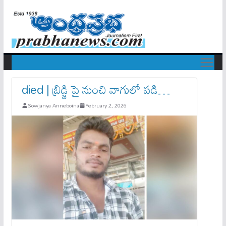
died | బ్రిడ్జి పై నుంచి వాగులో పడి…
Sowjanya Anneboina
February 2, 2026