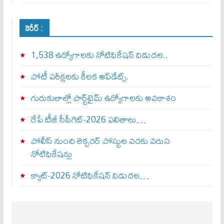
కెరీర్ :
1,538 ఉద్యోగాలకు నోటిఫికేషన్ విడుదల..
పోటీ పరీక్షలకు కీలక అప్‌డేట్స్.
గురుకులాల్లో పార్ట్‌టైమ్ ఉద్యోగాలకు అవకాశం
రేపే టీజీ సీపీగెట్‌-2026 ఫలితాలు…
పోలీస్ నుంచి లెక్చరర్ పోస్టుల వరకు వరుస
నోటిఫికేషన్లు
క్యాట్-2026 నోటిఫికేషన్ విడుదల…