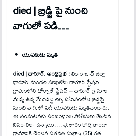
died | బ్రిడ్జి పై నుంచి
వాగులో పడి…
యువకుడు మృతి
died |
ధారూర్, ఆంధ్రప్రభ :
వికారాబాద్ జిల్లా
ధారూర్ మండల పరిధిలోని ధారూర్ స్టేషన్
గ్రామంలోని ధోర్నాల్ స్టేషన్ – ధారూర్ గ్రామాల
మధ్య‌ ఉన్న మేథడిస్ట్ చర్చి సమీపంలోని బ్రిడ్జిపై
నుంచి వాగులో పడి యువ‌కుడు మృతిచెందారు.
ఈ సంఘటనకు సంబంధించి పోలీసులు తెలిపిన
వివరాలిలా ఉన్నాయి…. మైలారం కొత్త తాండా
గ్రామానికి చెందిన పత్లవత్ సుభాష్ (35) గత