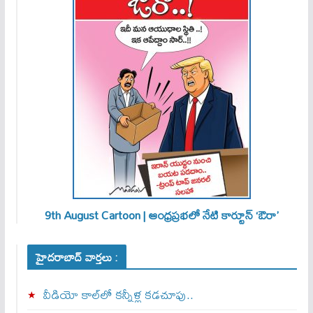
9th August Cartoon | ఆంధ్రప్రభలో నేటి కార్టూన్ ‘ఔరా’
హైదరాబాద్ వార్తలు :
వీడియో కాల్‌లో కన్నీళ్ల కడచూపు..