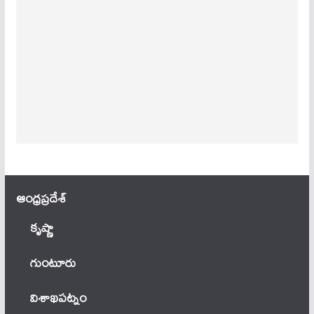
ఆంధ్ర‌ప్ర‌దేశ్
కృష్ణా
గుంటూరు
విశాఖపట్నం