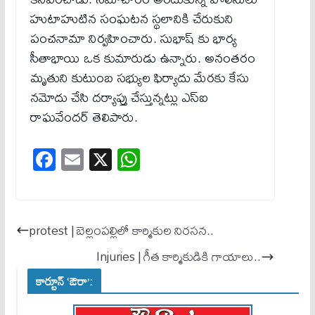
హుటాహుటిన సంఘటన స్థలానికి చేరుకుని
పంచ‌నామా నిర్వహించారు. సుభాష్ కు భార్య
సీతాభాయి ఒక కుమారుడు ఉన్నారు. అనంతరం
మృతుని కుటుంబ సభ్యుల ఫిర్యాదు మేరకు కేసు
నమోదు చేసి దర్యాప్తు చేస్తున్నట్లు ఎస్ఐ
రాఘవేందర్ తెలిపారు.
Fa
E
X
W
ce
m
ha
bo
ail
ts
ok
A
protest | బెల్లంపల్లిలో కార్మికుల నిరసన..
pp
Injuries | గీత కార్మికుడికి గాయాలు..
కార్టూన్ ‘ఔరా’: