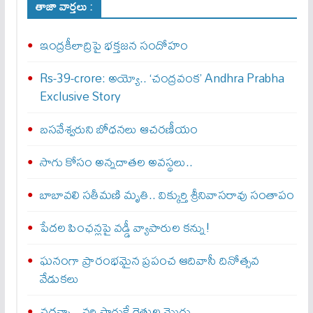
తాజా వార్తలు :
ఇంద్రకీలాద్రిపై భక్తజన సందోహం
Rs-39-crore: అయ్యో.. ‘చంద్రవంక’ Andhra Prabha
Exclusive Story
బసవేశ్వరుని బోధనలు ఆచరణీయం
సాగు కోసం అన్నదాతల అవస్థలు..
బాబావలి సతీమణి మృతి.. విక్కుర్తి శ్రీనివాసరావు సంతాపం
పేదల పింఛన్లపై వడ్డీ వ్యాపారుల కన్ను!
ఘనంగా ప్రారంభమైన ప్రపంచ ఆదివాసీ దినోత్సవ
వేడుకలు
వద్దన్నా.. వరి సాగుకే రైతుల మొగ్గు