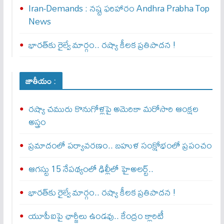
Iran-Demands : న‌ష్ట ఫ‌రిహారం Andhra Prabha Top
News
భారత్‌కు రైల్వే మార్గం.. రష్యా కీలక ప్రతిపాదన !
జాతీయం :
రష్యా చమురు కొనుగోళ్లపై అమెరికా మరోసారి ఆంక్షల
అస్త్రం
ప్రమాదంలో పర్యావరణం.. బహుళ సంక్షోభంలో ప్రపంచం
ఆగస్టు 15 నేపథ్యంలో ఢిల్లీలో హైఅలర్ట్..
భారత్‌కు రైల్వే మార్గం.. రష్యా కీలక ప్రతిపాదన !
యూపీఐపై ఛార్జీలు ఉండవు.. కేంద్రం క్లారిటీ