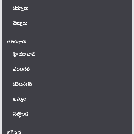
కర్నూలు
నెల్లూరు
తెలంగాణ‌
హైదరాబాద్
వ‌రంగ‌ల్
కరీంనగర్
ఖ‌మ్మం
నల్గొండ
భక్తిప్రభ