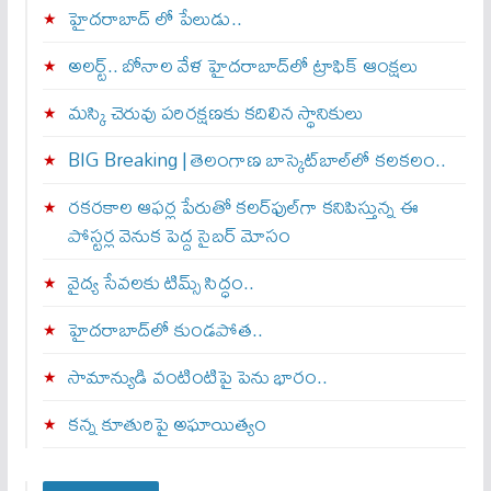
హైదరాబాద్ లో పేలుడు..
అలర్ట్‌.. బోనాల వేళ హైదరాబాద్‌లో ట్రాఫిక్‌ ఆంక్షలు
మస్కి చెరువు పరిరక్షణకు కదిలిన స్థానికులు
BIG Breaking | తెలంగాణ బాస్కెట్‌బాల్‌లో కలకలం..
రకరకాల ఆఫర్ల పేరుతో కలర్‌ఫుల్‌గా కనిపిస్తున్న ఈ
పోస్టర్ల వెనుక పెద్ద సైబర్ మోసం
వైద్య సేవలకు టిమ్స్‌ సిద్ధం..
హైదరాబాద్‌లో కుండపోత..
సామాన్యుడి వంటింటిపై పెను భారం..
కన్న కూతురిపై అఘాయిత్యం