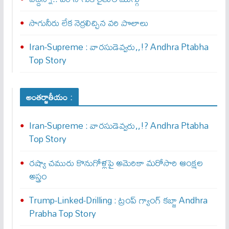
సాగునీరు లేక నెర్రలిచ్చిన వరి పొలాలు
Iran-Supreme : వార‌సుడెవ్వ‌రు,,!? Andhra Ptabha
Top Story
అంతర్జాతీయం :
Iran-Supreme : వార‌సుడెవ్వ‌రు,,!? Andhra Ptabha
Top Story
రష్యా చమురు కొనుగోళ్లపై అమెరికా మరోసారి ఆంక్షల
అస్త్రం
Trump-Linked-Drilling : ట్రంప్ గ్యాంగ్ క‌బ్జా Andhra
Prabha Top Story