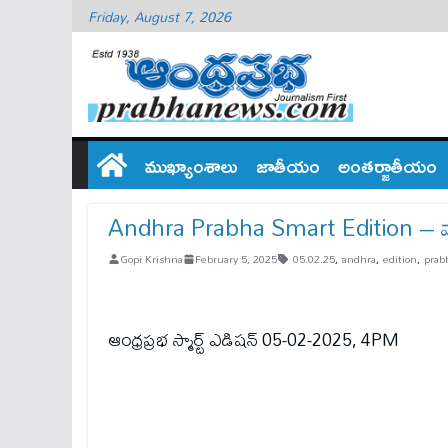
Friday, August 7, 2026
ముఖ్యాంశాలు
జాతీయం
అంతర్జాతీయం
Andhra Prabha Smart Edition – వారిపై 
Gopi Krishna
February 5, 2025
05.02.25
,
andhra
,
edition
,
prab
ఆంధ్ర‌ప్ర‌భ స్మార్ట్ ఎడిష‌న్ 05-02-2025, 4PM