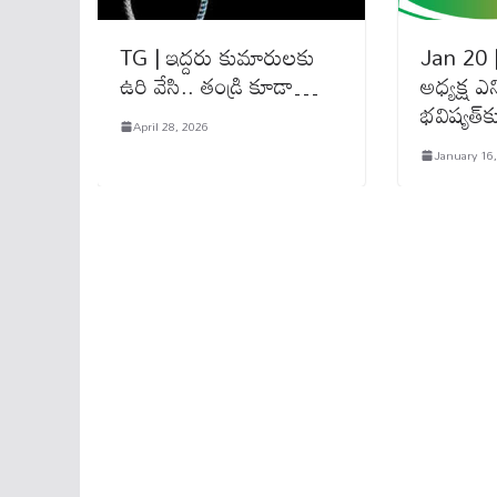
TG | ఇద్దరు కుమారులకు
Jan 20 |
ఉరి వేసి.. తండ్రి కూడా…
అధ్యక్ష ఎన్
భవిష్యత్‌
April 28, 2026
January 16