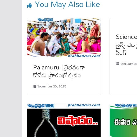
You May Also Like
Science
సైన్స్‌ విద్య
సింగ్‌
February 28
Palamuru | వైభవంగా
కోనేరు ప్రారంభోత్సవం
November 30, 2025