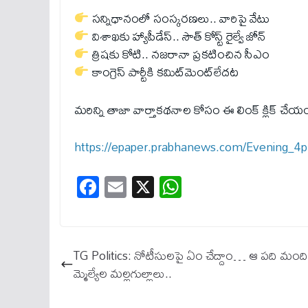
సన్నిధానంలో సంస్కరణలు.. వారిపై వేటు
విశాఖకు హ్యాపీడేస్​.. సౌత్​ కోస్ట్​ రైల్వే జోన్​
త్రిషకు కోటి.. నజరానా ప్రకటించిన సీఎం
కాంగ్రెస్​ పార్టీకి కమిట్​మెంట్​లేదట
మరిన్ని తాజా వార్తాకథనాల కోసం ఈ లింక్ క్లిక్ చే
https://epaper.prabhanews.com/Evening
Fa
E
X
W
ce
m
ha
bo
ail
ts
ok
A
TG Politics: నోటీసులపై ఏం చేద్దాం… ఆ పది మంద
pp
మ్మెల్యేల మల్లగుల్లాలు..