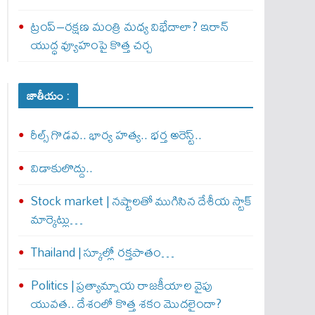
ట్రంప్–రక్షణ మంత్రి మధ్య విభేదాలా? ఇరాన్
యుద్ధ వ్యూహంపై కొత్త చర్చ
జాతీయం :
రీల్స్ గొడవ.. భార్య హత్య.. భర్త అరెస్ట్..
విడాకులొద్దు..
Stock market | నష్టాలతో ముగిసిన దేశీయ స్టాక్
మార్కెట్లు…
Thailand | స్కూల్లో రక్తపాతం…
Politics | ప్రత్యామ్నాయ రాజకీయాల వైపు
యువత.. దేశంలో కొత్త శకం మొదలైందా?