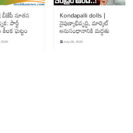
 బీజేపీ నూతన
Kondapalli dolls |
నిక: పార్టీ
నైపుణ్యాభివృద్ధి, మార్కెట్
కు కీలక ఘట్టం
అనుసంధానానికి మద్దతు
, 2026
July 28, 2026