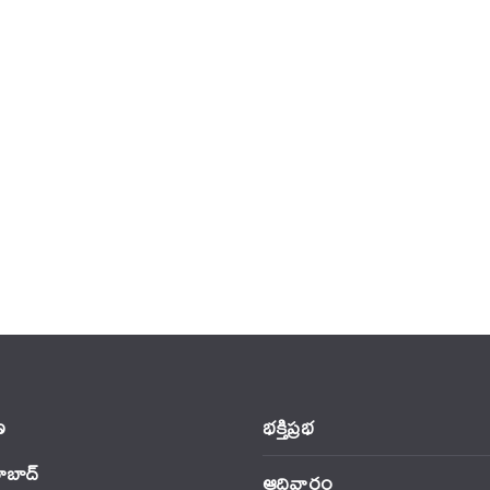
‌
భక్తిప్రభ
ాబాద్
ఆదివారం