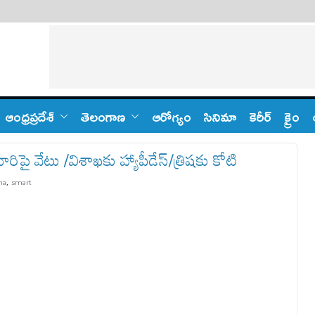
ఆంధ్ర‌ప్ర‌దేశ్
తెలంగాణ‌
ఆరోగ్యం
సినిమా
కెరీర్
క్రైం
వేటు /విశాఖకు హ్యాపీడేస్/త్రిషకు కోటి
ha
,
smart