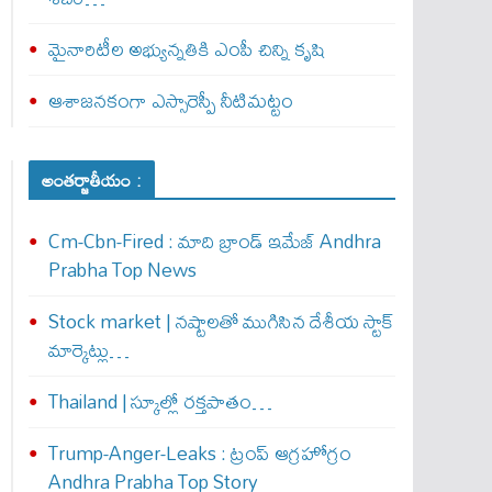
మైనారిటీల అభ్యున్నతికి ఎంపీ చిన్ని కృషి
ఆశాజనకంగా ఎస్సారెస్పీ నీటిమట్టం
అంతర్జాతీయం :
Cm-Cbn-Fired : మాది బ్రాండ్ ఇమేజ్ Andhra
Prabha Top News
Stock market | నష్టాలతో ముగిసిన దేశీయ స్టాక్
మార్కెట్లు…
Thailand | స్కూల్లో రక్తపాతం…
Trump-Anger-Leaks : ట్రంప్ ఆగ్ర‌హోగ్రం
Andhra Prabha Top Story