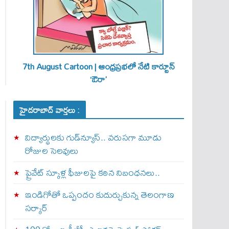
7th August Cartoon | ఆంధ్రప్రభలో నేటి కార్టూన్
‘ఔరా’
హైదరాబాద్ వార్తలు :
విద్యార్థులకు గుడ్‌న్యూస్.. వరుసగా మూడు
రోజుల సెలవులు
ప్రైవేట్ స్కూళ్ల ఫీజులపై కఠిన నిబంధనలు..
ఇండిగోతో ఒప్పందం కుదుర్చుకున్న తెలంగాణ
స‌ర్కార్