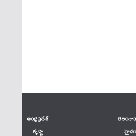
ఆంధ్ర‌ప్ర‌దేశ్
తెలంగాణ
కృష్ణా
హైదర