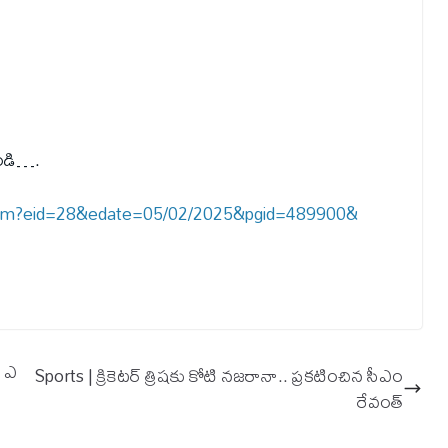
యండి….
_4pm?eid=28&edate=05/02/2025&pgid=489900&
ి ఎ
Sports | క్రికెటర్​ త్రిషకు కోటి నజరానా.. ప్రకటించిన సీఎం
రేవంత్​