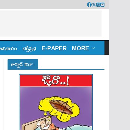
ఆదివారం
భక్తిప్రభ
E-PAPER
MORE
కార్టూన్ ‘ఔరా’: