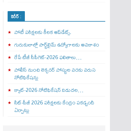
కెరీర్ :
పోటీ పరీక్షలకు కీలక అప్‌డేట్స్.
గురుకులాల్లో పార్ట్‌టైమ్ ఉద్యోగాలకు అవకాశం
రేపే టీజీ సీపీగెట్‌-2026 ఫలితాలు…
పోలీస్ నుంచి లెక్చరర్ పోస్టుల వరకు వరుస
నోటిఫికేషన్లు
క్యాట్-2026 నోటిఫికేషన్ విడుదల…
నీట్-పీజీ 2026 పరీక్షలకు కేంద్రం పకడ్బందీ
ఏర్పాట్లు