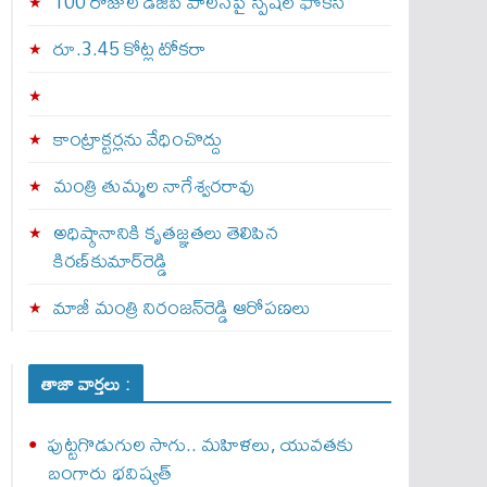
100 రోజుల డీజీపీ పాలనపై స్పెషల్ ఫోకస్
రూ.3.45 కోట్ల టోకరా
కాంట్రాక్టర్లను వేధించొద్దు
మంత్రి తుమ్మల నాగేశ్వరరావు
అధిష్ఠానానికి కృతజ్ఞతలు తెలిపిన
కిరణ్‌కుమార్‌రెడ్డి
మాజీ మంత్రి నిరంజన్‌రెడ్డి ఆరోపణలు
తాజా వార్తలు :
పుట్టగొడుగుల సాగు.. మహిళలు, యువతకు
బంగారు భవిష్యత్