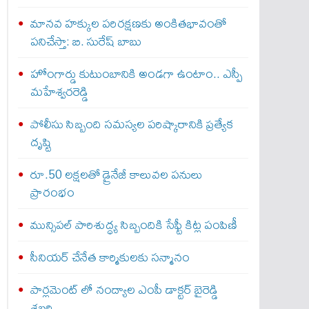
మానవ హక్కుల పరిరక్షణకు అంకితభావంతో
పనిచేస్తా: బి. సురేష్ బాబు
హోంగార్డు కుటుంబానికి అండగా ఉంటాం.. ఎస్పీ
మహేశ్వరరెడ్డి
పోలీసు సిబ్బంది సమస్యల పరిష్కారానికి ప్రత్యేక
దృష్టి
రూ.50 లక్షలతో డ్రైనేజీ కాలువల పనులు
ప్రారంభం
మున్సిపల్ పారిశుద్ధ్య సిబ్బందికి సేఫ్టీ కిట్ల పంపిణీ
సీనియర్ చేనేత కార్మికులకు సన్మానం
పార్లమెంట్ లో నంద్యాల ఎంపీ డాక్టర్ బైరెడ్డి
శబరి…