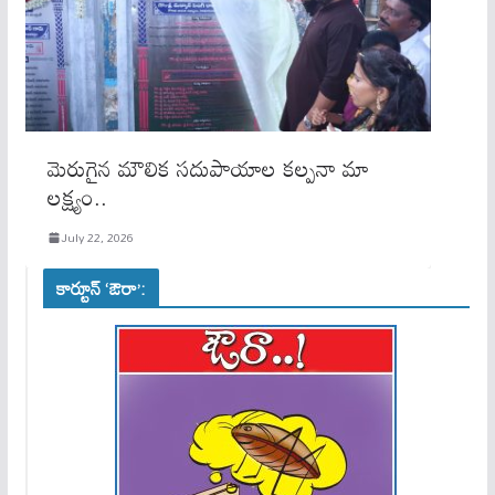
మెరుగైన మౌలిక సదుపాయాల కల్పనా మా
లక్ష్యం..
July 22, 2026
కార్టూన్ ‘ఔరా’: