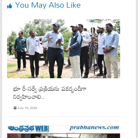
You May Also Like
భూ రీ-సర్వే ప్రక్రియను పకడ్బందీగా
నిర్వహించాలి..
July 15, 2026