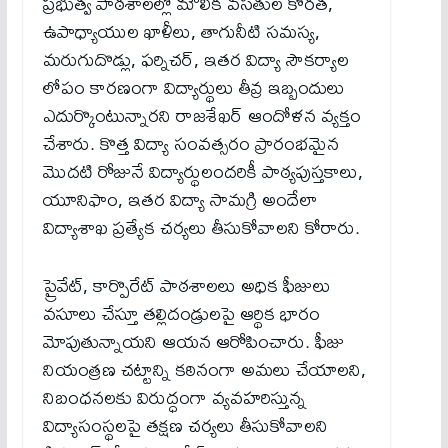
ప్రభుత్వ పాఠశాలల్లో మౌలిక వసతుల కొరత,
ఉపాధ్యాయుల ఖాళీలు, తాగునీటి సమస్య,
మరుగుదొడ్లు, ఫర్నిచర్, ఇతర విద్యా సౌకర్యాల
లోపం కారణంగా విద్యార్థులు తీవ్ర ఇబ్బందులు
ఎదుర్కొంటున్నారని రాజశేఖర్ ఆందోళన వ్యక్తం
చేశారు. కొత్త విద్యా సంవత్సరం ప్రారంభమైన
మొదటి రోజునే విద్యార్థులందరికీ పాఠ్యపుస్తకాలు,
యూనిఫాం, ఇతర విద్యా సామగ్రి అందేలా
విద్యాశాఖ ప్రత్యేక చర్యలు తీసుకోవాలని కోరారు.
ప్రైవేట్, కార్పొరేట్ పాఠశాలలు అధిక ఫీజులు
వసూలు చేస్తూ తల్లిదండ్రులపై ఆర్థిక భారం
మోపుతున్నాయని ఆయన ఆరోపించారు. ఫీజు
నియంత్రణ చట్టాన్ని కఠినంగా అమలు చేయాలని,
నిబంధనలకు విరుద్ధంగా వ్యవహరిస్తున్న
విద్యాసంస్థలపై తక్షణ చర్యలు తీసుకోవాలని