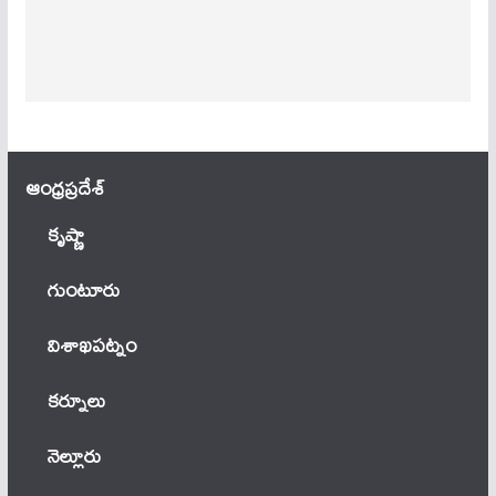
ఆంధ్ర‌ప్ర‌దేశ్
కృష్ణా
గుంటూరు
విశాఖపట్నం
కర్నూలు
నెల్లూరు