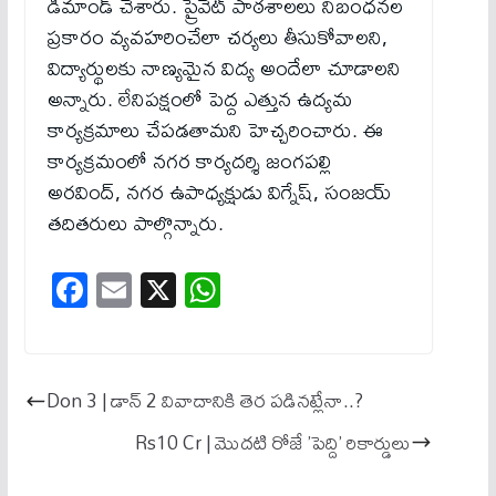
డిమాండ్ చేశారు. ప్రైవేట్ పాఠశాలలు నిబంధనల
ప్రకారం వ్యవహరించేలా చర్యలు తీసుకోవాలని,
విద్యార్థులకు నాణ్యమైన విద్య అందేలా చూడాలని
అన్నారు. లేనిపక్షంలో పెద్ద ఎత్తున ఉద్యమ
కార్యక్రమాలు చేపడతామని హెచ్చరించారు. ఈ
కార్యక్రమంలో నగర కార్యదర్శి జంగపల్లి
అరవింద్, నగర ఉపాధ్యక్షుడు విగ్నేష్, సంజయ్
తదితరులు పాల్గొన్నారు.
Fa
E
X
W
ce
m
ha
bo
ail
ts
ok
A
Don 3 | డాన్‌ 2 వివాదానికి తెర పడినట్లేనా..?
pp
Rs10 Cr | మొదటి రోజే ’పెద్ది’ రికార్డులు