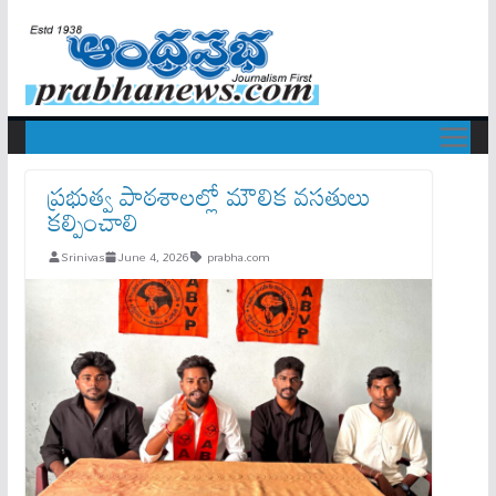
ప్రభుత్వ పాఠశాలల్లో మౌలిక వసతులు
కల్పించాలి
Srinivas
June 4, 2026
prabha.com