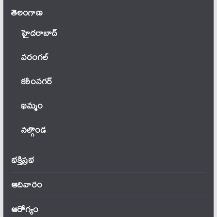
తెలంగాణ‌
హైదరాబాద్
వ‌రంగ‌ల్
కరీంనగర్
ఖ‌మ్మం
నల్గొండ
భక్తిప్రభ
ఆదివారం
ఆరోగ్యం