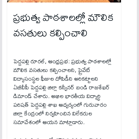
ప్రభుత్వ పాఠశాలల్లో మౌలిక
వసతులు కల్పించాలి
పెద్దపల్లి రూరల్, ఆంధ్రప్రభ: ప్రభుత్వ పాఠశాలల్లో
మౌలిక వసతులు కల్పించాలని, ప్రైవేట్
విద్యాసంస్థల ఫీజుల దోపిడీని అరికట్టాలని
ఏబీవీపీ పెద్దపల్లి జిల్లా కన్వీనర్ బండి రాజశేఖర్
డిమాండ్ చేశారు. అఖిల భారతీయ విద్యార్థి
పరిషత్ పెద్దపల్లి శాఖ ఆధ్వర్యంలో గురువారం
జిల్లా కేంద్రంలో నిర్వహించిన విలేకరుల
సమావేశంలో ఆయన మాట్లాడారు.