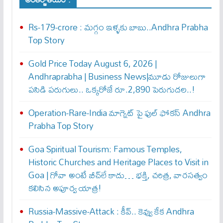
Rs-179-crore : మ‌గ్గం ఇళ్ళ‌కు బాబు..Andhra Prabha
Top Story
Gold Price Today August 6, 2026 |
Andhraprabha | Business News|మూడు రోజులుగా
పసిడి పరుగులు.. ఒక్కరోజే రూ.2,890 పెరుగుద‌ల‌..!
Operation-Rare-India మాగ్నెట్ పై ఫుల్ ఫోక‌స్ Andhra
Prabha Top Story
Goa Spiritual Tourism: Famous Temples,
Historic Churches and Heritage Places to Visit in
Goa | గోవా అంటే బీచ్‌లే కాదు… భక్తి, చరిత్ర, వారసత్వం
కలిసిన అపూర్వ యాత్ర!
Russia-Massive-Attack : కీవ్‌.. కెవ్వు కేక‌ Andhra