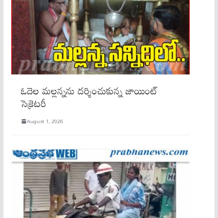
ఓదెల మల్లన్నను దర్శించుకున్న జాయింట్
సెక్రెటరీ
August 1, 2026