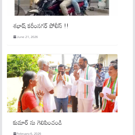
శభాష్ కరీంనగర్ పోలీస్ !!
June 21, 2026
కుమార్ ను గెలిపించండి
February 6, 2026