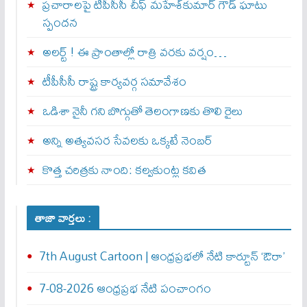
ప్రచారాలపై టీపీసీసీ చీఫ్ మహేశ్‌కుమార్ గౌడ్ ఘాటు
స్పందన
అల‌ర్ట్ ! ఈ ప్రాంతాల్లో రాత్రి వరకు వర్షం…
టీపీసీసీ రాష్ట్ర కార్యవర్గ సమావేశం
ఒడిశా నైనీ గని బొగ్గుతో తెలంగాణకు తొలి రైలు
అన్ని అత్యవసర సేవలకు ఒక్క‌టే నెంబ‌ర్‌
కొత్త చరిత్రకు నాంది: క‌ల్వ‌కుంట్ల కవిత
తాజా వార్తలు :
7th August Cartoon | ఆంధ్రప్రభలో నేటి కార్టూన్ ‘ఔరా’
7-08-2026 ఆంధ్రప్రభ నేటి పంచాంగం