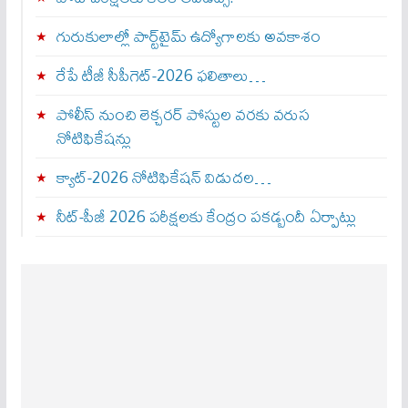
గురుకులాల్లో పార్ట్‌టైమ్ ఉద్యోగాలకు అవకాశం
రేపే టీజీ సీపీగెట్‌-2026 ఫలితాలు…
పోలీస్ నుంచి లెక్చరర్ పోస్టుల వరకు వరుస
నోటిఫికేషన్లు
క్యాట్-2026 నోటిఫికేషన్ విడుదల…
నీట్-పీజీ 2026 పరీక్షలకు కేంద్రం పకడ్బందీ ఏర్పాట్లు