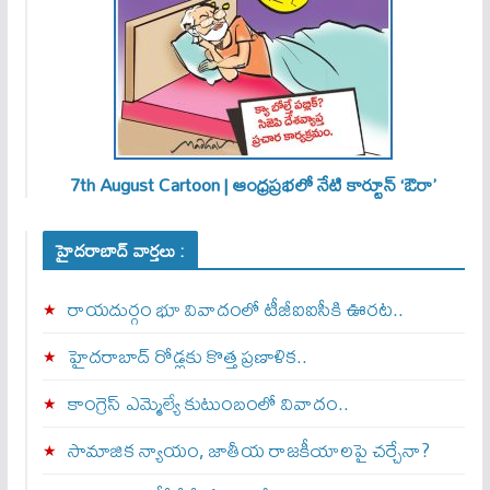
7th August Cartoon | ఆంధ్రప్రభలో నేటి కార్టూన్ ‘ఔరా’
హైదరాబాద్ వార్తలు :
రాయదుర్గం భూ వివాదంలో టీజీఐఐసీకి ఊరట..
హైదరాబాద్ రోడ్లకు కొత్త ప్రణాళిక..
కాంగ్రెస్ ఎమ్మెల్యే కుటుంబంలో వివాదం..
సామాజిక న్యాయం, జాతీయ రాజకీయాలపై చర్చేనా?