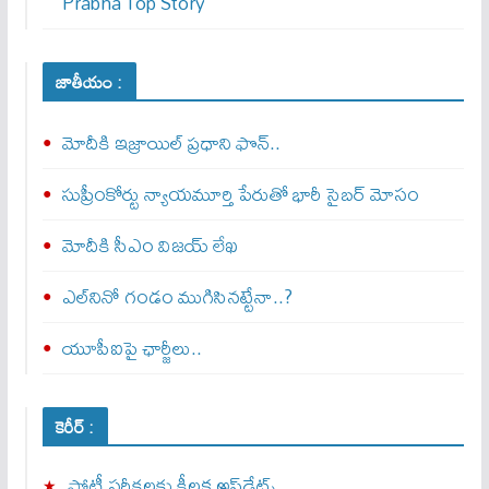
Prabha Top Story
జాతీయం :
మోదీకి ఇజ్రాయిల్ ప్ర‌ధాని ఫొన్..
సుప్రీంకోర్టు న్యాయమూర్తి పేరుతో భారీ సైబర్ మోసం
మోదీకి సీఎం విజయ్ లేఖ
ఎల్‌నినో గండం ముగిసినట్టేనా..?
యూపీఐపై ఛార్జీలు..
కెరీర్ :
పోటీ పరీక్షలకు కీలక అప్‌డేట్స్.