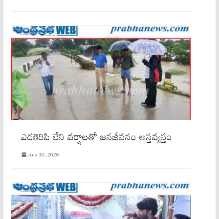
ఎడతెరిపి లేని వర్షాలతో జనజీవనం అస్తవ్యస్తం
July 30, 2026