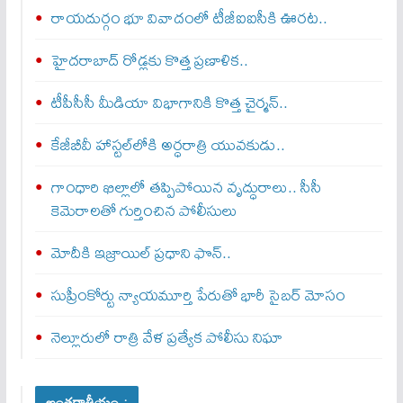
రాయదుర్గం భూ వివాదంలో టీజీఐఐసీకి ఊరట..
హైదరాబాద్ రోడ్లకు కొత్త ప్రణాళిక..
టీపీసీసీ మీడియా విభాగానికి కొత్త చైర్మన్..
కేజీబీవీ హాస్టల్‌లోకి అర్ధరాత్రి యువకుడు..
గాంధారి ఖిల్లాలో తప్పిపోయిన వృద్ధురాలు.. సీసీ
కెమెరాలతో గుర్తించిన పోలీసులు
మోదీకి ఇజ్రాయిల్ ప్ర‌ధాని ఫొన్..
సుప్రీంకోర్టు న్యాయమూర్తి పేరుతో భారీ సైబర్ మోసం
నెల్లూరులో రాత్రి వేళ ప్రత్యేక పోలీసు నిఘా
అంతర్జాతీయం :