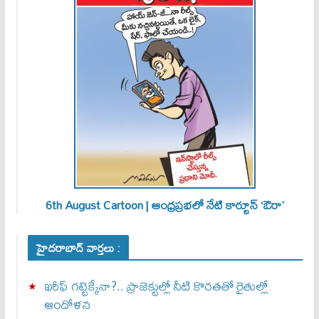
6th August Cartoon | ఆంధ్రప్రభలో నేటి కార్టూన్ ‘ఔరా’
హైదరాబాద్ వార్తలు :
ఖరీఫ్ గట్టెక్కేనా?.. ప్రాజెక్టుల్లో నీటి కొరతతో రైతుల్లో
ఆందోళన