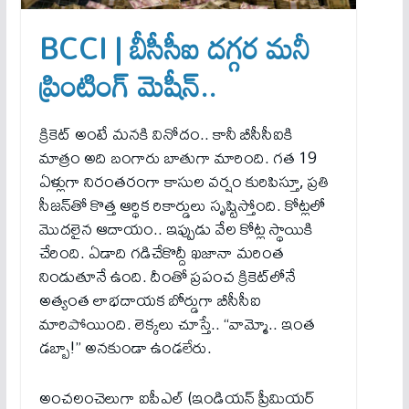
BCCI | బీసీసీఐ ద‌గ్గ‌ర మ‌నీ
ప్రింటింగ్ మెషీన్‌..
క్రికెట్ అంటే మ‌న‌కి వినోదం.. కానీ బీసీసీఐకి
మాత్రం అది బంగారు బాతుగా మారింది. గత 19
ఏళ్లుగా నిరంతరంగా కాసుల వర్షం కురిపిస్తూ, ప్రతి
సీజన్‌తో కొత్త ఆర్థిక రికార్డులు సృష్టిస్తోంది. కోట్లలో
మొదలైన ఆదాయం.. ఇప్పుడు వేల కోట్ల స్థాయికి
చేరింది. ఏడాది గడిచేకొద్దీ ఖజానా మరింత
నిండుతూనే ఉంది. దీంతో ప్రపంచ క్రికెట్‌లోనే
అత్యంత లాభదాయక బోర్డుగా బీసీసీఐ
మారిపోయింది. లెక్కలు చూస్తే.. “వామ్మో.. ఇంత
డబ్బా!” అనకుండా ఉండలేరు.
అంచ‌లంచెలుగా ఐపీఎల్ (ఇండియన్ ప్రీమియర్