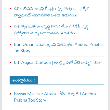
డీలిమిటేషన్ బిల్లుపై కేంద్రం వ్యూహాత్మకం.. ప్రత్యేక
పార్లమెంట్ సమావేశాల దిశగా అడుగులు
నిరుద్యోగంతో అభివృద్ధి కొనసాగేనా? జీడీపీ వృద్ధి–
ఉద్యోగాల మధ్య పెరుగుతున్న అంతరం
Iran-Oman-Deal : ట్రంప్ స‌త‌మ‌తం Andhra Prabha
Tio Story
6th August Cartoon | ఆంధ్రప్రభలో నేటి కార్టూన్ ‘ఔరా’
అంతర్జాతీయం :
Russia-Massive-Attack : కీవ్‌.. కెవ్వు కేక‌ Andhra
Prabha Top Story