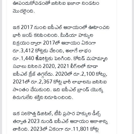
ఊపందుకోవడంతో బిసిసిఐ ఖజానా నిండటం
మొదలైంది.
ఇక‌ 2017 నుంచి ఐపీఎల్ ఆదాయంలో ఊహించని
భారీ జంప్ కనిపించింది. మీడియా హక్కుల
విక్రయం ద్వారా 2017లో ఆదాయం ఏకంగా
రూ.3,412 కోట్లకు చేరింది, అలాగే లాభం
రూ.1,440 ಕೋట్లకు పెరిగింది. కోవిడ్ మహమ్మారి
సవాలు విసిరిన 2020, 2021 లీగ్‌లలో కూడా
ఐపీఎల్ క్రేజ్ తగ్గలేదు. 2020లో రూ.2,100 కోట్లు,
2021లో రూ.2,367 కోట్ల భారీ లాభాలను బిసిసిఐ
సొంతం చేసుకుంది. ఇది ఐపీఎల్ బ్రాండ్ యొక్క
తిరుగులేని శక్తిని నిరూపించింది.
ఇక సరికొత్త డిజిటల్, టీవీ ప్రసార హక్కుల డీల్స్
తర్వాత 2023 నుండి ఐపీఎల్ ఆదాయం ఆకాశాన్ని
తాకింది. 2023లో ఏకంగా రూ.11,801 కోట్ల