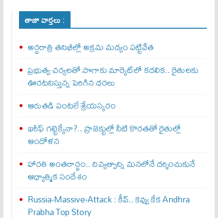
తాజా వార్తలు :
అర్ధరాత్రి తనిఖీల్లో అక్రమ మద్యం పట్టివేత
ప్రభుత్వ చర్యలతో పొగాకు మార్కెట్‌లో కదలిక.. రైతులకు
ఊరటనిస్తున్న పెరిగిన ధరలు
ఆరుతడి పంటలే శ్రేయస్కరం
ఖరీఫ్ గట్టెక్కేనా?.. ప్రాజెక్టుల్లో నీటి కొరతతో రైతుల్లో
ఆందోళన
హారతి అంతరార్థం.. దివ్యత్వాన్ని మనలోనే దర్శించుకునే
ఆధ్యాత్మిక సందేశం
Russia-Massive-Attack : కీవ్‌.. కెవ్వు కేక‌ Andhra
Prabha Top Story