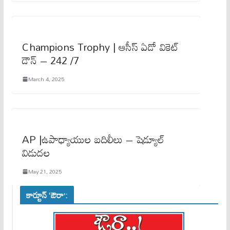
Champions Trophy | ఆసీస్ ఏడో వికెట్
డౌన్ – 242 /7
March 4, 2025
AP |ఉపాధ్యాయుల బదిలీలు – షెడ్యూల్
విడుదల
May 21, 2025
కార్టూన్ ‘ఔరా’: