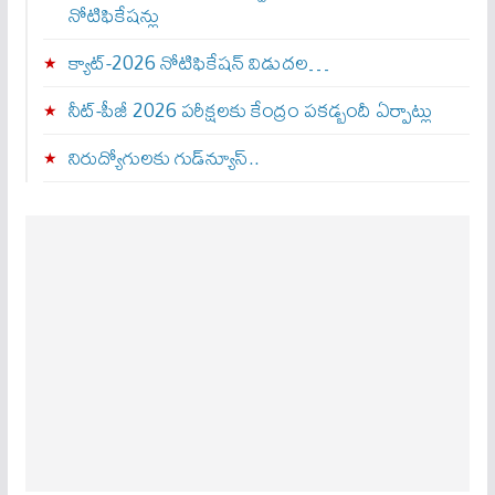
నోటిఫికేషన్లు
క్యాట్-2026 నోటిఫికేషన్ విడుదల…
నీట్-పీజీ 2026 పరీక్షలకు కేంద్రం పకడ్బందీ ఏర్పాట్లు
నిరుద్యోగులకు గుడ్‌న్యూస్..