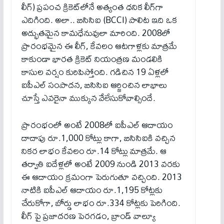
లీగ్) ప్రపంచ క్రికెట్‌లోనే అత్యంత ధనిక లీగ్‌గా
ఎదిగింది. అలా.. బిసిసిఐ (BCCI) పాలిట ఇది ఒక
అద్భుతమైన కామధేనువులా మారింది. 2008లో
ప్రారంభమైన ఈ లీగ్, కేవలం ఆటగాళ్లకు మాత్రమే
కాకుండా భారత క్రికెట్ నియంత్రణ మండలికి
కాసుల వర్షం కురిపిస్తోంది. గడిచిన 19 ఏళ్లలో
ఐపీఎల్ సంపాదన, బిసిసిఐ ఆర్జించిన లాభాలు
చూస్తే ఎవరైనా ముక్కున వేలేసుకోవాల్సిందే.
ప్రారంభంలో అంటే 2008లో ఐపీఎల్ ఆదాయం
దాదాపు రూ.1,000 కోట్లు కాగా, బిసిసిఐకి వచ్చిన
నికర లాభం కేవలం రూ.14 కోట్లు మాత్రమే. ఆ
తర్వాతి ఐదేళ్లలో అంటే 2009 నుండి 2013 వరకు
ఈ ఆదాయం క్రమంగా పెరుగుతూ వచ్చింది. 2013
నాటికి ఐపీఎల్ ఆదాయం రూ.1,195 కోట్లకు
చేరుకోగా, బోర్డు లాభం రూ.334 కోట్లకు పెరిగింది.
లీగ్ పై ప్రజాదరణ పెరగడం, బ్రాండ్ వాల్యూ