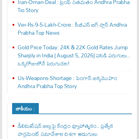
Iran-Oman-Deal : ట్రంప్ స‌త‌మ‌తం Andhra Prabha
Tio Story
Ver-Rs-9-5-Lakh-Crore : సీబీఎన్ బిగ్ ప్లాన్ Andhra
Prabha Top News
Gold Price Today: 24K & 22K Gold Rates Jump
Sharply in India | August 5, 2026| పసిడి పరుగులు..
ఒక్కరోజులోనే పెరుగుద‌ల‌!
Us-Weapons-Shortage : పెంగాన్ బిక్క‌మొహం
Andhra Prabha Top Story
జాతీయం :
డీలిమిటేషన్ బిల్లుపై కేంద్రం వ్యూహాత్మకం.. ప్రత్యేక
పార్లమెంట్ సమావేశాల దిశగా అడుగులు