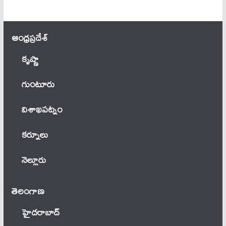
ఆంధ్ర‌ప్ర‌దేశ్
కృష్ణా
గుంటూరు
విశాఖపట్నం
కర్నూలు
నెల్లూరు
తెలంగాణ‌
హైదరాబాద్