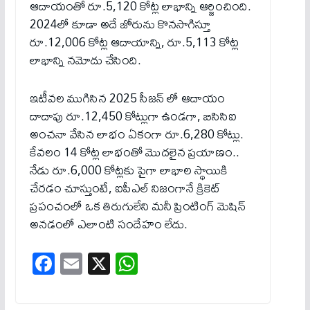
ఆదాయంతో రూ.5,120 కోట్ల లాభాన్ని ఆర్జించింది.
2024లో కూడా అదే జోరును కొనసాగిస్తూ
రూ.12,006 కోట్ల ఆదాయాన్ని, రూ.5,113 కోట్ల
లాభాన్ని నమోదు చేసింది.
ఇటీవల ముగిసిన 2025 సీజన్ లో ఆదాయం
దాదాపు రూ.12,450 కోట్లుగా ఉండగా, బిసిసిఐ
అంచనా వేసిన లాభం ఏకంగా రూ.6,280 కోట్లు.
కేవలం 14 కోట్ల లాభంతో మొదలైన ప్రయాణం..
నేడు రూ.6,000 కోట్లకు పైగా లాభాల స్థాయికి
చేరడం చూస్తుంటే, ఐపీఎల్ నిజంగానే క్రికెట్
ప్రపంచంలో ఒక తిరుగులేని మనీ ప్రింటింగ్ మెషిన్
అనడంలో ఎలాంటి సందేహం లేదు.
Fa
E
X
W
ce
m
ha
bo
ail
ts