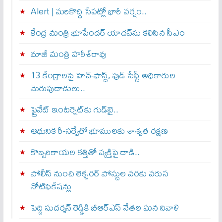
Alert | మ‌రికొద్ది సేప‌ట్లో భారీ వ‌ర్షం..
కేంద్ర మంత్రి భూపేందర్ యాదవ్‌ను కలిసిన సీఎం
మాజీ మంత్రి హరీశ్‌రావు
13 కేంద్రాలపై హెచ్-ఫాస్ట్, ఫుడ్ సేఫ్టీ అధికారుల
మెరుపుదాడులు..
ప్రైవేట్‌ ఇంటర్నెట్‌కు గుడ్‌బై..
ఆధునిక రీ-సర్వేతో భూములకు శాశ్వత రక్షణ
కొబ్బరికాయల కత్తితో వ్యక్తిపై దాడి..
పోలీస్ నుంచి లెక్చరర్ పోస్టుల వరకు వరుస
నోటిఫికేషన్లు
పెద్ది సుదర్శన్ రెడ్డికి బీఆర్‌ఎస్ నేతల ఘన నివాళి