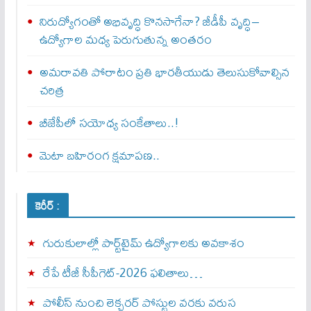
నిరుద్యోగంతో అభివృద్ధి కొనసాగేనా? జీడీపీ వృద్ధి–
ఉద్యోగాల మధ్య పెరుగుతున్న అంతరం
అమరావతి పోరాటం ప్రతి భారతీయుడు తెలుసుకోవాల్సిన
చరిత్ర
బీజేపీలో సయోధ్య సంకేతాలు..!
మెటా బ‌హిరంగ క్షమాపణ..
కెరీర్ :
గురుకులాల్లో పార్ట్‌టైమ్ ఉద్యోగాలకు అవకాశం
రేపే టీజీ సీపీగెట్‌-2026 ఫలితాలు…
పోలీస్ నుంచి లెక్చరర్ పోస్టుల వరకు వరుస