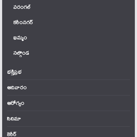
వ‌రంగ‌ల్
కరీంనగర్
ఖ‌మ్మం
నల్గొండ
భక్తిప్రభ
ఆదివారం
ఆరోగ్యం
సినిమా
కెరీర్