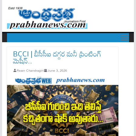
BCCI | బీసీసీఐ ద‌గ్గ‌ర మ‌నీ ప్రింటింగ్
మెషీన్‌..
Pavan Chandragiri
June 3, 2026