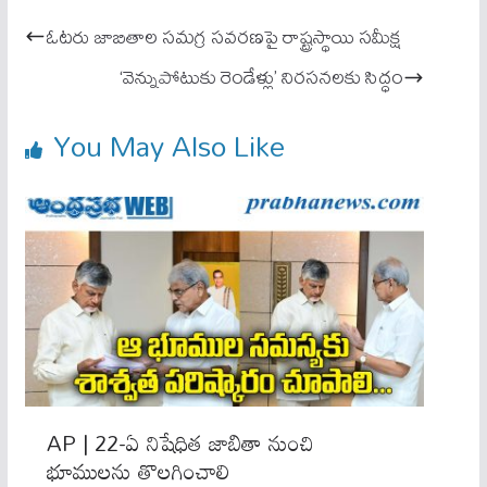
ok
A
ఓటరు జాబితాల సమగ్ర సవరణపై రాష్ట్రస్థాయి సమీక్ష
pp
‘వెన్నుపోటుకు రెండేళ్లు’ నిరసనలకు సిద్ధం
You May Also Like
AP | 22-ఏ నిషేధిత జాబితా నుంచి
భూములను తొలగించాలి