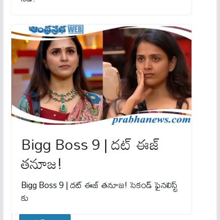
Bigg Boss 9 | ద‌ట్ ఈజ్
తనూజ‌!
Bigg Boss 9 | ద‌ట్ ఈజ్ తనూజ‌! సెకండ్ ఫైన‌లిస్ట్
కు