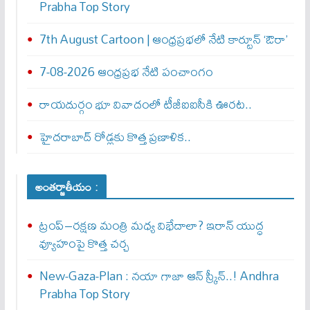
Prabha Top Story
7th August Cartoon | ఆంధ్రప్రభలో నేటి కార్టూన్ ‘ఔరా’
7-08-2026 ఆంధ్రప్రభ నేటి పంచాంగం
రాయదుర్గం భూ వివాదంలో టీజీఐఐసీకి ఊరట..
హైదరాబాద్ రోడ్లకు కొత్త ప్రణాళిక..
అంతర్జాతీయం :
ట్రంప్–రక్షణ మంత్రి మధ్య విభేదాలా? ఇరాన్ యుద్ధ
వ్యూహంపై కొత్త చర్చ
New-Gaza-Plan : న‌యా గాజా ఆన్ స్క్రీన్‌..! Andhra
Prabha Top Story