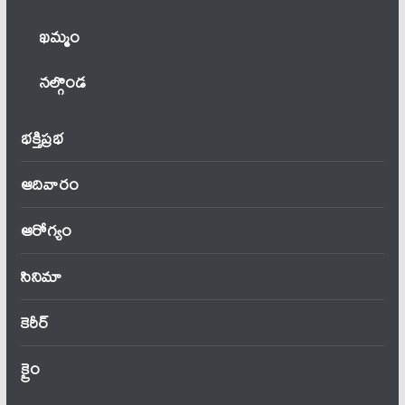
ఖ‌మ్మం
నల్గొండ
భక్తిప్రభ
ఆదివారం
ఆరోగ్యం
సినిమా
కెరీర్
క్రైం