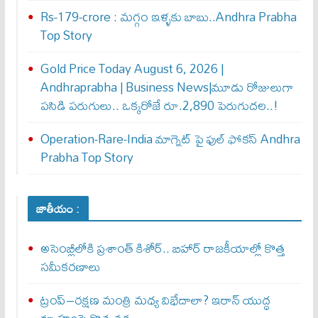
Rs-179-crore : మ‌గ్గం ఇళ్ళ‌కు బాబు..Andhra Prabha
Top Story
Gold Price Today August 6, 2026 |
Andhraprabha | Business News|మూడు రోజులుగా
పసిడి పరుగులు.. ఒక్కరోజే రూ.2,890 పెరుగుద‌ల‌..!
Operation-Rare-India మాగ్నెట్ పై ఫుల్ ఫోక‌స్ Andhra
Prabha Top Story
జాతీయం :
అసెంబ్లీలోకి ప్రశాంత్ కిశోర్.. బిహార్ రాజకీయాల్లో కొత్త
సమీకరణాలు
ట్రంప్–రక్షణ మంత్రి మధ్య విభేదాలా? ఇరాన్ యుద్ధ