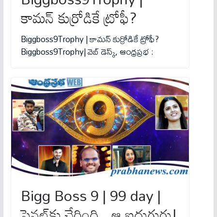
కామ‌న్ కుర్రోడికే ట్రోఫీ?
Biggboss9Trophy | కామ‌న్ కుర్రోడికే ట్రోఫీ?
Biggboss9Trophy| వెబ్ డెస్క్‌, ఆంధ్ర‌ప్ర‌భ :
Bigg Boss 9 | 99 day |
ఫైన‌ల్‌కు చేరింది.. ఆ ఐదుగురు!