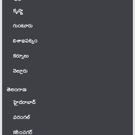
కృష్ణా
గుంటూరు
విశాఖపట్నం
కర్నూలు
నెల్లూరు
తెలంగాణ‌
హైదరాబాద్
వ‌రంగ‌ల్
కరీంనగర్