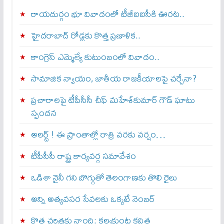
రాయదుర్గం భూ వివాదంలో టీజీఐఐసీకి ఊరట..
హైదరాబాద్ రోడ్లకు కొత్త ప్రణాళిక..
కాంగ్రెస్ ఎమ్మెల్యే కుటుంబంలో వివాదం..
సామాజిక న్యాయం, జాతీయ రాజకీయాలపై చర్చేనా?
ప్రచారాలపై టీపీసీసీ చీఫ్ మహేశ్‌కుమార్ గౌడ్ ఘాటు
స్పందన
అల‌ర్ట్ ! ఈ ప్రాంతాల్లో రాత్రి వరకు వర్షం…
టీపీసీసీ రాష్ట్ర కార్యవర్గ సమావేశం
ఒడిశా నైనీ గని బొగ్గుతో తెలంగాణకు తొలి రైలు
అన్ని అత్యవసర సేవలకు ఒక్క‌టే నెంబ‌ర్‌
కొత్త చరిత్రకు నాంది: క‌ల్వ‌కుంట్ల కవిత