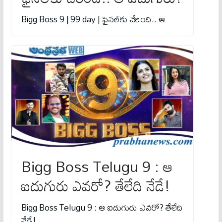
Bigg Boss 9 | 99 day | ఫైన‌ల్‌కు చేరింది.. ఆ
Bigg Boss Telugu 9 : ఆ
ఐదుగురు ఎవ‌రో? తేలేది నేడే!
Bigg Boss Telugu 9 : ఆ ఐదుగురు ఎవ‌రో? తేలేది
నేడే!