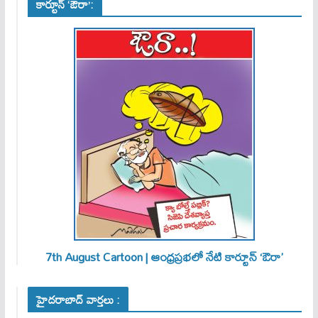
కార్టూన్ ‘ఔరా’:
7th August Cartoon | ఆంధ్రప్రభలో నేటి కార్టూన్ ‘ఔరా’
హైదరాబాద్ వార్తలు :