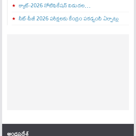
క్యాట్-2026 నోటిఫికేషన్ విడుదల…
నీట్-పీజీ 2026 పరీక్షలకు కేంద్రం పకడ్బందీ ఏర్పాట్లు
ఆంధ్ర‌ప్ర‌దేశ్