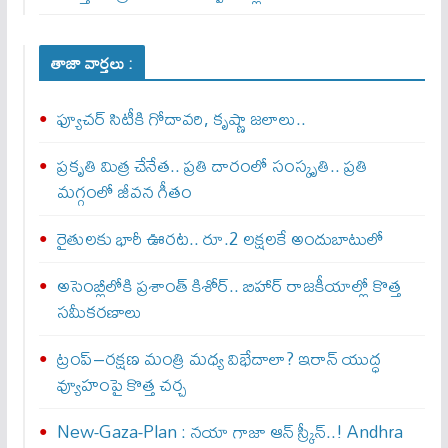
తాజా వార్తలు :
ఫ్యూచర్ సిటీకి గోదావరి, కృష్ణా జలాలు..
ప్రకృతి మిత్ర చేనేత.. ప్రతి దారంలో సంస్కృతి.. ప్రతి
మగ్గంలో జీవన గీతం
రైతులకు భారీ ఊరట.. రూ.2 లక్షలకే అందుబాటులో
అసెంబ్లీలోకి ప్రశాంత్ కిశోర్.. బిహార్ రాజకీయాల్లో కొత్త
సమీకరణాలు
ట్రంప్–రక్షణ మంత్రి మధ్య విభేదాలా? ఇరాన్ యుద్ధ
వ్యూహంపై కొత్త చర్చ
New-Gaza-Plan : న‌యా గాజా ఆన్ స్క్రీన్‌..! Andhra