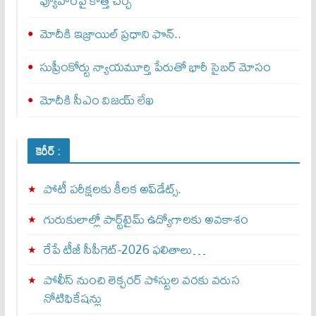
వ్యూహంపై కొత్త చర్చ
మోదీకి ఇజ్రాయిల్ ప్ర‌ధాని ఫొన్..
సుప్రీంకోర్టు న్యాయమూర్తి పేరుతో భారీ సైబర్ మోసం
మోదీకి సీఎం విజయ్ లేఖ
కెరీర్ :
పోటీ పరీక్షలకు కీలక అప్‌డేట్స్.
గురుకులాల్లో పార్ట్‌టైమ్ ఉద్యోగాలకు అవకాశం
రేపే టీజీ సీపీగెట్‌-2026 ఫలితాలు…
పోలీస్ నుంచి లెక్చరర్ పోస్టుల వరకు వరుస
నోటిఫికేషన్లు