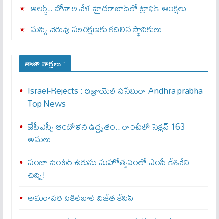
అలర్ట్‌.. బోనాల వేళ హైదరాబాద్‌లో ట్రాఫిక్‌ ఆంక్షలు
మస్కి చెరువు పరిరక్షణకు కదిలిన స్థానికులు
తాజా వార్తలు :
Israel-Rejects : ఇజ్రాయెల్ స‌సేమిరా Andhra prabha
Top News
జేపీఎస్సీ ఆందోళన ఉద్ధృతం.. రాంచీలో సెక్షన్‌ 163
అమలు
పంజా సెంటర్ ఉరుసు మహోత్సవంలో ఎంపీ కేశినేని
చిన్ని!
అమరావతి పికిల్‌బాల్ విజేత కేసిస్