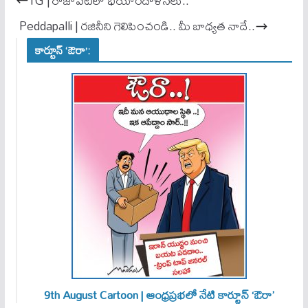
TG | రాజాపేటలో భయాందోళనలు..
pp
Peddapalli | రజినీని గెలిపించండి.. మీ బాధ్యత నాదే..
కార్టూన్ ‘ఔరా’:
9th August Cartoon | ఆంధ్రప్రభలో నేటి కార్టూన్ ‘ఔరా’