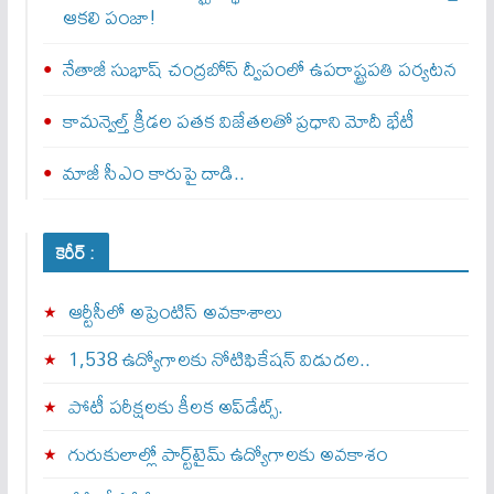
ఆకలి పంజా!
నేతాజీ సుభాష్ చంద్రబోస్ ద్వీపంలో ఉపరాష్ట్రపతి పర్యటన
కామన్వెల్త్‌ క్రీడల పతక విజేతలతో ప్రధాని మోదీ భేటీ
మాజీ సీఎం కారుపై దాడి..
కెరీర్ :
ఆర్టీసీలో అప్రెంటిస్‌ అవకాశాలు
1,538 ఉద్యోగాలకు నోటిఫికేషన్ విడుదల..
పోటీ పరీక్షలకు కీలక అప్‌డేట్స్.
గురుకులాల్లో పార్ట్‌టైమ్ ఉద్యోగాలకు అవకాశం