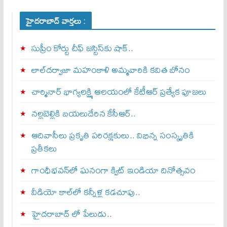
హైదరాబాద్ వార్తలు :
సుప్రీం కోర్టు చీఫ్ జస్టిస్⁭కు షాక్..
లాల్‌దర్వాజా మహంకాళి అమ్మవారికి కవిత బోనం
చార్మినార్‌ భాగ్యలక్ష్మి ఆలయంలో కేటీఆర్ ప్రత్యేక పూజలు
నల్లబెల్లికి బయలుదేరిన కేసీఆర్‌..
ఆదివాసీలు ప్రకృతి పరిరక్షకులు.. విభిన్న సంస్కృతికి
ప్రతీకలు
గాంధీభవన్‌లో ఘనంగా క్విట్‌ ఇండియా దినోత్సవం
వీడియో కాల్‌లో కన్నీళ్ల కడచూపు..
హైదరాబాద్ లో పేలుడు..