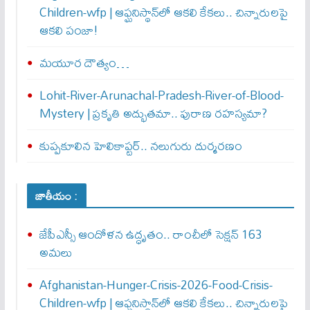
Children-wfp | ఆఫ్ఘనిస్థాన్‌లో ఆకలి కేకలు.. చిన్నారులపై
ఆకలి పంజా!
మయూర దౌత్యం…
Lohit-River-Arunachal-Pradesh-River-of-Blood-
Mystery | ప్రకృతి అద్భుతమా.. పురాణ రహస్యమా?
కుప్పకూలిన హెలికాప్టర్‌.. నలుగురు దుర్మరణం
జాతీయం :
జేపీఎస్సీ ఆందోళన ఉద్ధృతం.. రాంచీలో సెక్షన్‌ 163
అమలు
Afghanistan-Hunger-Crisis-2026-Food-Crisis-
Children-wfp | ఆఫ్ఘనిస్థాన్‌లో ఆకలి కేకలు.. చిన్నారులపై