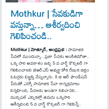
Mothkur | సేవకుడిగా
వస్తున్నా… ఆశీర్వదించి
గెలిపించండి..
Mothkur | మోత్కూర్, ఆంధ్రప్రభ :
సామాజిక
సేవలో ముందున్నా.. ప్రజా సేవకు అంకితమౌతా..
ఒక్క సారి అవకాశం ఇచ్చి 5 వ వార్డ్ కౌన్సిలర్ గా
గెలిపించాలని బీఆర్ఎస్ అభ్యర్థి కోక రేణుక బిక్షం
ఓటర్లకు విజ్ఞప్తి చేస్తున్నారు. కె బి ఆర్ ఫౌండేషన్
పేరుతో ఎన్నో సామాజిక సేవా కార్యక్రమాలు
నిర్వహించి, పేదలకు అండగా నిలిచానని..
మున్సిపల్ ఎన్నికల్లో తమను ఒక్కసారి
ఆశీర్వదించి 5 వ వార్డ్ కౌన్సిలర్ గా గెలిపిస్తే..