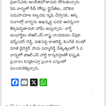
ప్రజాసేవకు అంకితమౌతామని కోరుతున్నారు.
5వ వార్డులో సీసీ రోడ్లు, డ్రైనేజీలు, మౌలిక
సదుపాయాల కల్పనకు కృషి చేస్తానని, అన్ని
రంగాల్లో వార్డును అభివృద్ధి పరచి ఆదర్శంగా
తీర్చిదిద్దుతామని హామీ ఇస్తున్నారు. వార్డ్
ఇంఛార్జీలు బీఆర్ఎస్ రాష్ట్ర నాయకులు నేవురి
ధర్మేంధర్ రెడ్డి, మలిపెద్ది రాజిరెడ్డి, సింగిల్ విండో
మాజీ డైరెక్టర్ సామ పద్మారెడ్డి నేతృత్వంలో 5 వ
వార్డులో బీఆర్ఎస్ పార్టీ కార్యకర్తలతో విస్తృత
ప్రచారం నిర్వహిస్తూ ప్రచార పర్వంలో
ముందుకెళ్తున్నారు.
Fa
E
X
W
ce
m
ha
bo
ail
ts
ok
A