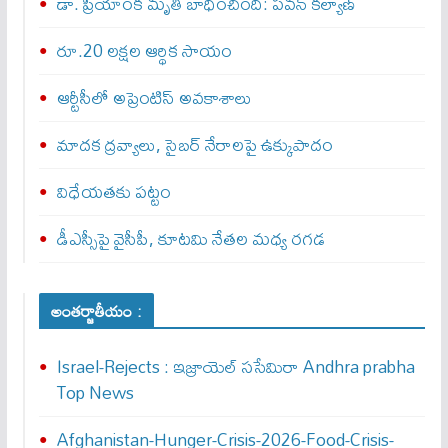
డా. ప్రియాంక మృతి బాధించింది: పవన్‌ కల్యాణ్‌
రూ.20 లక్షల ఆర్థిక సాయం
ఆర్టీసీలో అప్రెంటిస్‌ అవకాశాలు
మాదక ద్రవ్యాలు, సైబర్‌ నేరాలపై ఉక్కుపాదం
విధేయతకు పట్టం
డీఎస్సీపై వైసీపీ, కూటమి నేతల మధ్య రగడ
అంతర్జాతీయం :
Israel-Rejects : ఇజ్రాయెల్ స‌సేమిరా Andhra prabha
Top News
Afghanistan-Hunger-Crisis-2026-Food-Crisis-