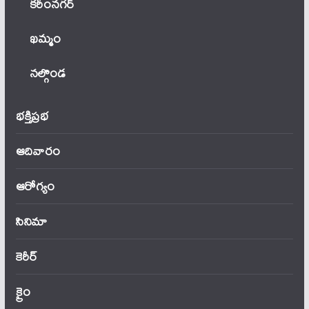
కరీంనగర్
ఖ‌మ్మం
నల్గొండ
భక్తిప్రభ
ఆదివారం
ఆరోగ్యం
సినిమా
కెరీర్
క్రైం