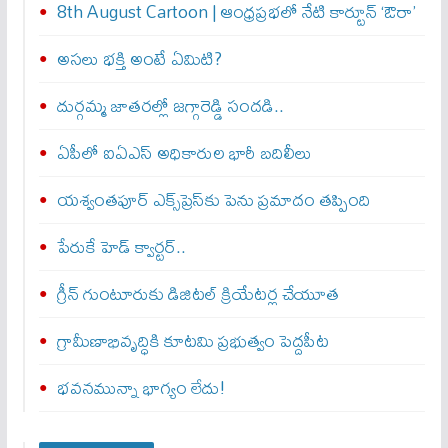
8th August Cartoon | ఆంధ్రప్రభలో నేటి కార్టూన్ ‘ఔరా’
అసలు భక్తి అంటే ఏమిటి?
దుర్గమ్మ జాతరల్లో జగ్గారెడ్డి సందడి..
ఏపీలో ఐఏఎస్ అధికారుల భారీ బదిలీలు
యశ్వంతపూర్ ఎక్స్‌ప్రెస్‌కు పెను ప్రమాదం తప్పింది
పేరుకే హెడ్ క్వార్టర్..
గ్రీన్ గుంటూరుకు డిజిటల్ క్రియేటర్ల చేయూత
గ్రామీణాభివృద్ధికి కూటమి ప్రభుత్వం పెద్దపీట
భవనమున్నా భాగ్యం లేదు!