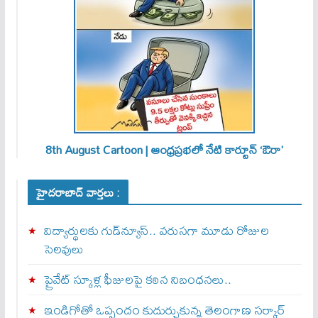
8th August Cartoon | ఆంధ్రప్రభలో నేటి కార్టూన్ ‘ఔరా’
హైదరాబాద్ వార్తలు :
విద్యార్థులకు గుడ్‌న్యూస్.. వరుసగా మూడు రోజుల
సెలవులు
ప్రైవేట్ స్కూళ్ల ఫీజులపై కఠిన నిబంధనలు..
ఇండిగోతో ఒప్పందం కుదుర్చుకున్న తెలంగాణ స‌ర్కార్