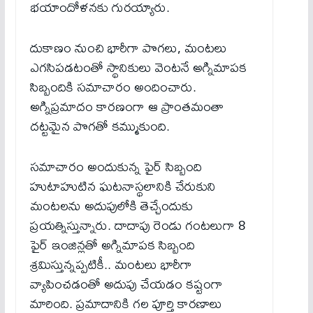
భయాందోళనకు గురయ్యారు.
దుకాణం నుంచి భారీగా పొగలు, మంటలు
ఎగసిపడటంతో స్థానికులు వెంటనే అగ్నిమాపక
సిబ్బందికి సమాచారం అందించారు.
అగ్నిప్రమాదం కారణంగా ఆ ప్రాంతమంతా
దట్టమైన పొగతో కమ్ముకుంది.
సమాచారం అందుకున్న ఫైర్ సిబ్బంది
హుటాహుటిన ఘటనాస్థలానికి చేరుకుని
మంటలను అదుపులోకి తెచ్చేందుకు
ప్రయత్నిస్తున్నారు. దాదాపు రెండు గంటలుగా 8
ఫైర్ ఇంజిన్లతో అగ్నిమాపక సిబ్బంది
శ్రమిస్తున్నప్పటికీ.. మంటలు భారీగా
వ్యాపించడంతో అదుపు చేయడం కష్టంగా
మారింది. ప్రమాదానికి గల పూర్తి కారణాలు