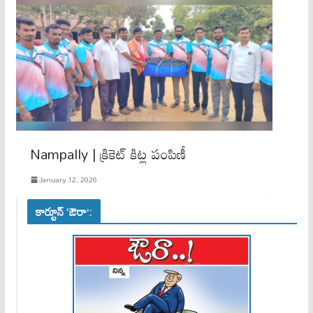
Nampally | క్రికెట్ కిట్ల పంపిణీ
January 12, 2026
కార్టూన్ ‘ఔరా’: