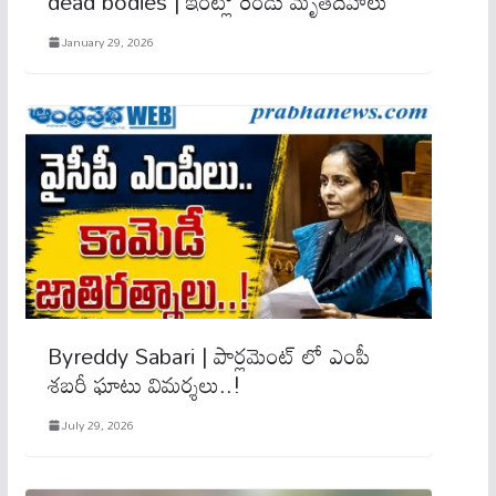
dead bodies | ఇంట్లో రెండు మృతదేహాలు
January 29, 2026
Byreddy Sabari | పార్లమెంట్ లో ఎంపీ
శబరీ ఘాటు విమర్శలు..!
July 29, 2026