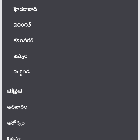
హైదరాబాద్
వ‌రంగ‌ల్
కరీంనగర్
ఖ‌మ్మం
నల్గొండ
భక్తిప్రభ
ఆదివారం
ఆరోగ్యం
సినిమా