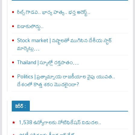
రీల్స్ గొడవ.. భార్య హత్య.. భర్త అరెస్ట్..
విడాకులొద్దు..
Stock market | నష్టాలతో ముగిసిన దేశీయ స్టాక్
మార్కెట్లు…
Thailand | స్కూల్లో రక్తపాతం…
Politics | ప్రత్యామ్నాయ రాజకీయాల వైపు యువత..
దేశంలో కొత్త శకం మొదలైందా?
కెరీర్ :
1,538 ఉద్యోగాలకు నోటిఫికేషన్ విడుదల..