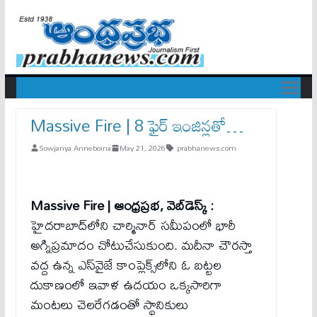
Massive Fire | 8 ఫైర్ ఇంజిన్లతో…
Sowjanya Anneboina
May 21, 2026
prabhanews.com
Massive Fire | ఆంధ్రప్రభ, వెబ్‌డెస్క్‌ :
హైదరాబాద్‌లోని చార్మినార్ సమీపంలో భారీ
అగ్నిప్రమాదం చోటుచేసుకుంది. మదీనా చౌరస్తా
వద్ద ఉన్న ఎస్‌వైజే కాంప్లెక్స్‌లోని ఓ బట్టల
దుకాణంలో ఇవాళ ఉదయం ఒక్కసారిగా
మంటలు చెలరేగడంతో స్థానికులు