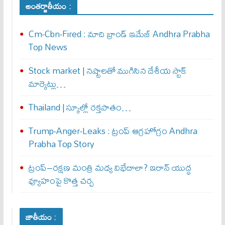
అంతర్జాతీయం :
Cm-Cbn-Fired : మాది బ్రాండ్ ఇమేజ్ Andhra Prabha
Top News
Stock market | నష్టాలతో ముగిసిన దేశీయ స్టాక్
మార్కెట్లు…
Thailand | స్కూల్లో రక్తపాతం…
Trump-Anger-Leaks : ట్రంప్ ఆగ్ర‌హోగ్రం Andhra
Prabha Top Story
ట్రంప్–రక్షణ మంత్రి మధ్య విభేదాలా? ఇరాన్ యుద్ధ
వ్యూహంపై కొత్త చర్చ
జాతీయం :