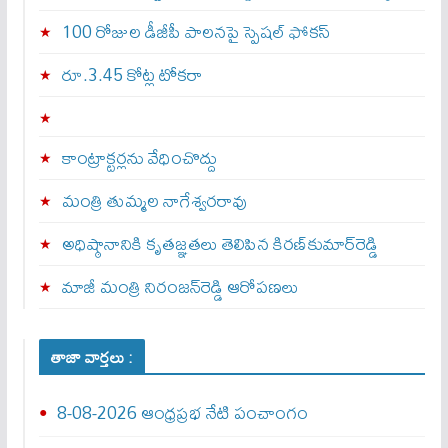
100 రోజుల డీజీపీ పాలనపై స్పెషల్ ఫోకస్
రూ.3.45 కోట్ల టోకరా
కాంట్రాక్టర్లను వేధించొద్దు
మంత్రి తుమ్మల నాగేశ్వరరావు
అధిష్ఠానానికి కృతజ్ఞతలు తెలిపిన కిరణ్‌కుమార్‌రెడ్డి
మాజీ మంత్రి నిరంజన్‌రెడ్డి ఆరోపణలు
తాజా వార్తలు :
8-08-2026 ఆంధ్రప్రభ నేటి పంచాంగం