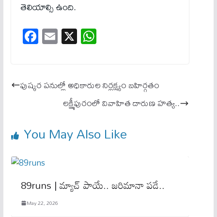
తెలియాల్సి ఉంది.
Fa
E
X
W
ce
m
ha
bo
ail
ts
ok
A
పుష్కర పనుల్లో అధికారుల నిర్లక్ష్యం బహిర్గతం
pp
లక్ష్మీపురంలో వివాహిత దారుణ హత్య..
You May Also Like
89runs | మ్యాచ్ పాయే.. జ‌రిమానా ప‌డే..
May 22, 2026