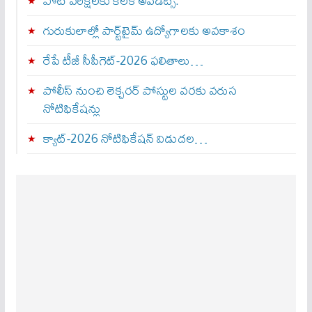
పోటీ పరీక్షలకు కీలక అప్‌డేట్స్.
గురుకులాల్లో పార్ట్‌టైమ్ ఉద్యోగాలకు అవకాశం
రేపే టీజీ సీపీగెట్‌-2026 ఫలితాలు…
పోలీస్ నుంచి లెక్చరర్ పోస్టుల వరకు వరుస
నోటిఫికేషన్లు
క్యాట్-2026 నోటిఫికేషన్ విడుదల…