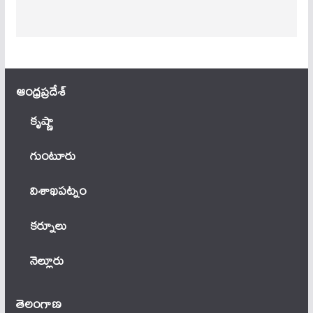
ఆంధ్ర‌ప్ర‌దేశ్
కృష్ణా
గుంటూరు
విశాఖపట్నం
కర్నూలు
నెల్లూరు
తెలంగాణ‌