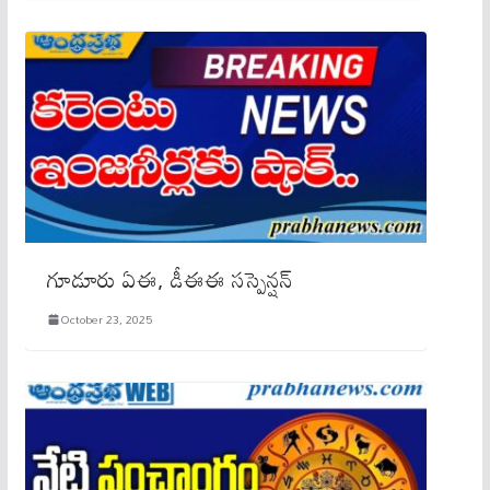
గూడూరు ఏఈ, డీఈఈ సస్పెన్షన్
October 23, 2025