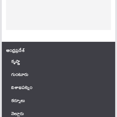
ఆంధ్ర‌ప్ర‌దేశ్
కృష్ణా
గుంటూరు
విశాఖపట్నం
కర్నూలు
నెల్లూరు