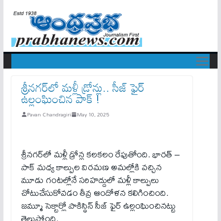
శ్రీనగర్‌లో మళ్లీ డ్రోన్లు.. సీజ్ ఫైర్
ఉల్లంఘించిన పాక్ !
Pavan Chandragiri
May 10, 2025
శ్రీనగర్‌లో మళ్లీ డ్రోన్ల కలకలం రేపుతోంది. భార‌త్ –
పాక్ మ‌ధ్య‌ కాల్పుల విరమణ అమల్లోకి వచ్చిన
మూడు గంటల్లోనే సరిహద్దులో మళ్లీ కాల్పులు
చోటుచేసుకోవడం తీవ్ర ఆందోళన కలిగించింది.
జమ్మూ సెక్టార్లో పాకిస్థిన్ సీజ్ ఫైర్ ఉల్లంఘించినట్టు
తెలుస్తోంది.