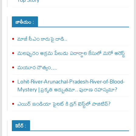
జాతీయం :
మాజీ సీఎం కారుపై దాడి..
మలప్పురం అక్రమ పేలుడు పదార్థాల కేసులో మరో అరెస్ట్‌
మయూర దౌత్యం…
Lohit-River-Arunachal-Pradesh-River-of-Blood-
Mystery | ప్రకృతి అద్భుతమా.. పురాణ రహస్యమా?
ఎయిర్‌ ఇండియా పైలట్‌ కి డ్రగ్‌ టెస్ట్‌లో పాజిటివ్‌?
కెరీర్ :