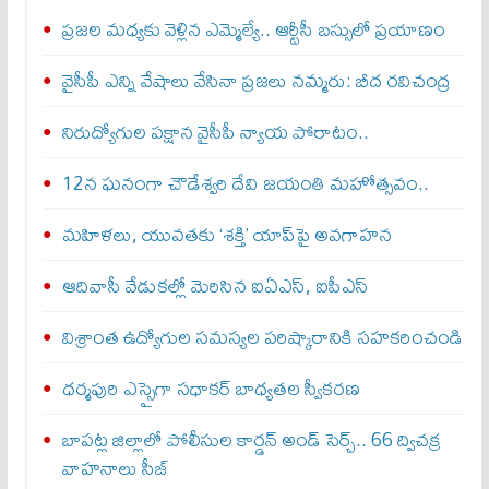
ప్రజల మధ్యకు వెళ్లిన ఎమ్మెల్యే.. ఆర్టీసీ బస్సులో ప్రయాణం
వైసీపీ ఎన్ని వేషాలు వేసినా ప్రజలు నమ్మరు: బీద రవిచంద్ర
నిరుద్యోగుల పక్షాన వైసీపీ న్యాయ పోరాటం..
12న ఘనంగా చౌడేశ్వరి దేవి జయంతి మహోత్సవం..
మహిళలు, యువతకు ‘శక్తి’ యాప్‌పై అవగాహన
ఆదివాసీ వేడుకల్లో మెరిసిన ఐఏఎస్, ఐపీఎస్
విశ్రాంత ఉద్యోగుల సమస్యల పరిష్కారానికి సహకరించండి
ధర్మపురి ఎస్సైగా సధాకర్ బాధ్యతల స్వీకరణ
బాపట్ల జిల్లాలో పోలీసుల కార్డన్‌ అండ్‌ సెర్చ్‌.. 66 ద్విచక్ర
వాహనాలు సీజ్‌