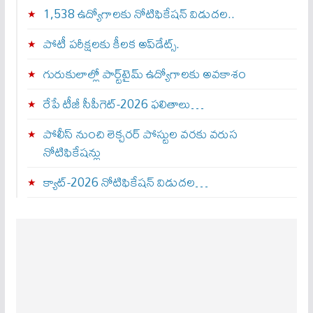
1,538 ఉద్యోగాలకు నోటిఫికేషన్ విడుదల..
పోటీ పరీక్షలకు కీలక అప్‌డేట్స్.
గురుకులాల్లో పార్ట్‌టైమ్ ఉద్యోగాలకు అవకాశం
రేపే టీజీ సీపీగెట్‌-2026 ఫలితాలు…
పోలీస్ నుంచి లెక్చరర్ పోస్టుల వరకు వరుస
నోటిఫికేషన్లు
క్యాట్-2026 నోటిఫికేషన్ విడుదల…