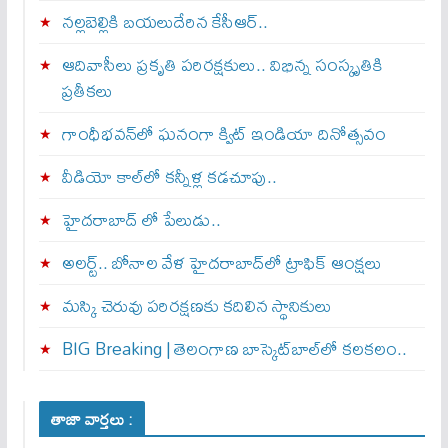
నల్లబెల్లికి బయలుదేరిన కేసీఆర్‌..
ఆదివాసీలు ప్రకృతి పరిరక్షకులు.. విభిన్న సంస్కృతికి
ప్రతీకలు
గాంధీభవన్‌లో ఘనంగా క్విట్‌ ఇండియా దినోత్సవం
వీడియో కాల్‌లో కన్నీళ్ల కడచూపు..
హైదరాబాద్ లో పేలుడు..
అలర్ట్‌.. బోనాల వేళ హైదరాబాద్‌లో ట్రాఫిక్‌ ఆంక్షలు
మస్కి చెరువు పరిరక్షణకు కదిలిన స్థానికులు
BIG Breaking | తెలంగాణ బాస్కెట్‌బాల్‌లో కలకలం..
తాజా వార్తలు :