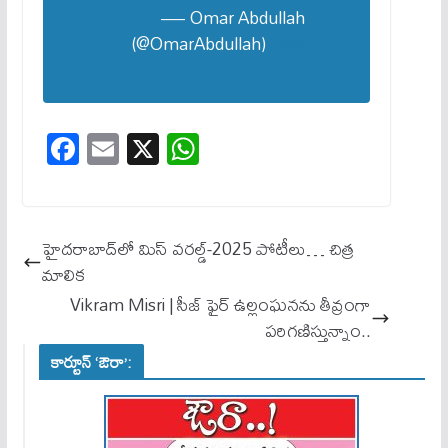
— Omar Abdullah
(@OmarAbdullah)
May 10,
2025
Fa
E
X
W
ce
m
ha
bo
ail
ts
ok
A
హైదరాబాద్‌లో మిస్‌ వరల్డ్‌-2025 పోటీలు… చిత్ర
pp
మాలిక
Vikram Misri | సీజ్ ఫైర్ ఉల్లంఘ‌నను తీవ్రంగా
ప‌రిగ‌ణిస్తున్నాం..
కార్టూన్ ‘ఔరా’: