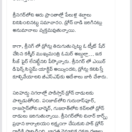
శ్రీనగర్‌లోని ఆరు ప్రాంతాల్లో పేలుళ్ల శబ్దాలు
వినిపించిన‌ట్టు సమాచారం. డ్రోన్ దాడి జరిగినట్లు
అనుమానాలు వ్యక్తమవుతున్నాయి.
కాగా, శ్రీన‌గ్ లో డ్రోన్లు తిరుగుతున్న‌ట్టు ఓ ట్వీట్ షేర్
చేసిన‌ కశ్మీర్ ముఖ్యమంత్రి ఓమర్ అబ్దుల్లా… ఇక
సీజ్ ఫైర్ లేనట్టేనని పేర్కొన్నారు. శ్రీన‌గర్ లో ఎయిర్
డిఫెన్స్ సిస్ట‌మ్ యాక్టివ్ అయ్యింద‌ని, డ్రోన్లు క‌నిపిస్తే
కూల్చివేయాలని బీఎస్ఎఫ్‌కు ఆదేశాలు జారీ చేశారు.
సరిహద్దు నగరాల్లో పాకిస్తాన్ డ్రోన్ దాడులకు
పాల్పడుతోంది. పంజాబ్‌లోని గురుదాస్‌పూర్,
రాజస్థాన్‌లోని బార్మెర్, గుజరాత్‌లోని కచ్‌లలో డ్రోన్
దాడులు జ‌రిగుతున్నాయి. శ్రీనగర్‌లోని చినార్ కార్ప్స్
ప్రధాన కార్యాలయం లక్ష్యంగా చేసుకుని పాక్ డ్రోన్
దాడికి పాల్ప‌డింది. భారత వైమానిక రక్షణ దళాలు