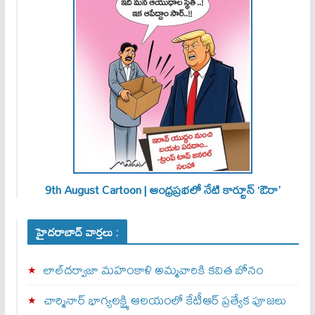
9th August Cartoon | ఆంధ్రప్రభలో నేటి కార్టూన్ ‘ఔరా’
హైదరాబాద్ వార్తలు :
లాల్‌దర్వాజా మహంకాళి అమ్మవారికి కవిత బోనం
చార్మినార్‌ భాగ్యలక్ష్మి ఆలయంలో కేటీఆర్ ప్రత్యేక పూజలు