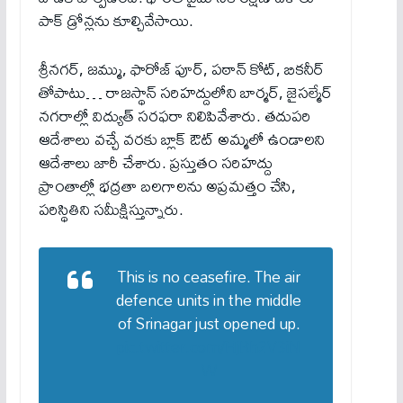
పాక్ డ్రోన్లను కూల్చివేసాయి.
శ్రీన‌గర్, జ‌మ్ము, ఫారోజ్ పూర్, ప‌ఠాన్ కోట్, బిక‌నీర్
తోపాటు… రాజస్థాన్ సరిహద్దులోని బార్మర్, జైసల్మేర్
నగరాల్లో విద్యుత్ సరఫరా నిలిపివేశారు. త‌దుప‌రి
ఆదేశాలు వ‌చ్చే వ‌ర‌కు బ్లాక్ ఔట్ అమ్మ‌లో ఉండాల‌ని
ఆదేశాలు జారీ చేశారు. ప్ర‌స్తుతం సరిహద్దు
ప్రాంతాల్లో భద్రతా బలగాలను అప్రమత్తం చేసి,
పరిస్థితిని సమీక్షిస్తున్నారు.
This is no ceasefire. The air
defence units in the middle
of Srinagar just opened up.
pic.twitter.com/HjRh2V3iN
W