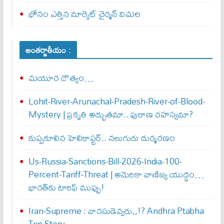
భోనం ఎత్తిన మార్కెట్ చైర్మన్ విమల
అంతర్జాతీయం :
మయూర దౌత్యం…
Lohit-River-Arunachal-Pradesh-River-of-Blood-
Mystery | ప్రకృతి అద్భుతమా.. పురాణ రహస్యమా?
కుప్పకూలిన హెలికాప్టర్‌.. నలుగురు దుర్మరణం
Us-Russia-Sanctions-Bill-2026-India-100-
Percent-Tariff-Threat | అమెరికా వాణిజ్య యుద్ధం…
భారత్‌కు టారిఫ్ ముప్పు!
Iran-Supreme : వార‌సుడెవ్వ‌రు,,!? Andhra Ptabha
Top Story