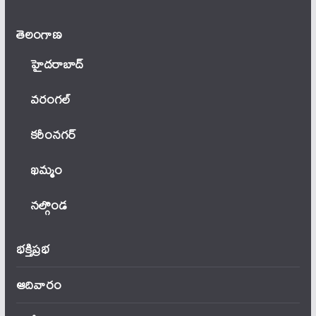
తెలంగాణ‌
హైదరాబాద్
వ‌రంగ‌ల్
కరీంనగర్
ఖ‌మ్మం
నల్గొండ
భక్తిప్రభ
ఆదివారం