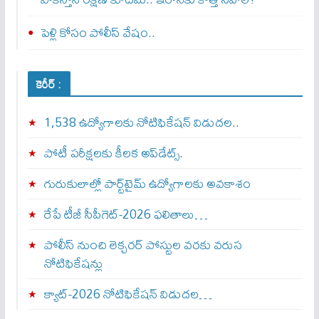
పెళ్లి కోసం పోలీస్ వేషం..
కెరీర్ :
1,538 ఉద్యోగాలకు నోటిఫికేషన్ విడుదల..
పోటీ పరీక్షలకు కీలక అప్‌డేట్స్.
గురుకులాల్లో పార్ట్‌టైమ్ ఉద్యోగాలకు అవకాశం
రేపే టీజీ సీపీగెట్‌-2026 ఫలితాలు…
పోలీస్ నుంచి లెక్చరర్ పోస్టుల వరకు వరుస
నోటిఫికేషన్లు
క్యాట్-2026 నోటిఫికేషన్ విడుదల…