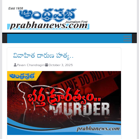
వివాహిత దారుణ హత్య..
Pavan Chandragiri
October 3, 2025