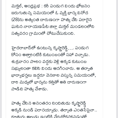
మక్తల్, ఆంధ్రప్రభ : కరీ పండుగ విందు భోజనం
జరుగుతున్న సమయంలో ఓ వ్యక్తి భార్య వినోద
(28)ను అత్యంత దారుణంగా హత్య చేసి పరారైన
ఘటన నారాయణపేట జిల్లా మక్తల్ మండలంలోని
సత్యవరం గ్రామంలో చోటుచేసుకుంది.
హైదరాబాద్‌లో ఉంటున్న కృష్ణారెడ్డి…. పండుగ
కోసం అత్తారింటికి కుటుంబంతో సహా వచ్చాడు.
శుక్రవారం పొలం వద్దకు వెళ్లి అక్కడ కుటుంబ
సభ్యులంతా కలిసి విందు ఆరగించారు. ఆ తర్వాత
భార్యాభర్తలు ఇద్దరూ వెనకాల వస్తున్న సమయంలో,
దారి మధ్యలో భార్యను కత్తితో అతి దారుణంగా
పొడిచి హత్య చేశాడు.
హత్య చేసిన అనంతరం నిందితుడు కృష్ణారెడ్డి
అక్కడి నుండి పరారయ్యాడు. తర్వాత ఎంతసేపైనా..
కూతురు అల్లుడు ఇంటికి చేరుకోకపోవడంతో