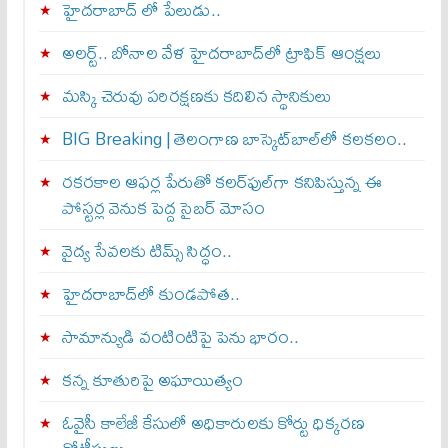
హైదరాబాద్ లో పేలుడు..
అలర్ట్‌.. బోనాల వేళ హైదరాబాద్‌లో ట్రాఫిక్‌ ఆంక్షలు
మస్కి చెరువు పరిరక్షణకు కదిలిన స్థానికులు
BIG Breaking | తెలంగాణ బాస్కెట్‌బాల్‌లో కలకలం..
రకరకాల ఆఫర్ల పేరుతో కలర్‌ఫుల్‌గా కనిపిస్తున్న ఈ
పోస్టర్ల వెనుక పెద్ద సైబర్ మోసం
వైద్య సేవలకు టిమ్స్‌ సిద్ధం..
హైదరాబాద్‌లో కుండపోత..
సామాన్యుడి వంటింటిపై పెను భారం..
కన్న కూతురిపై అఘాయిత్యం
ఓవైసీ కాలేజీ కేసులో అధికారులకు కోర్టు ధిక్కరణ