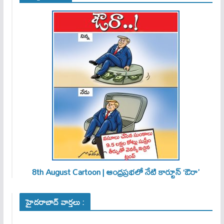
8th August Cartoon | ఆంధ్రప్రభలో నేటి కార్టూన్ ‘ఔరా’
హైదరాబాద్ వార్తలు :