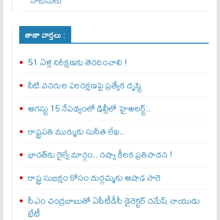
నోటీసులు
తాజా వార్తలు :
51 ఏళ్ల నిరీక్షణకు తెరదించాలి !
నీటి వనరుల పరిరక్షణపై ప్రత్యేక దృష్టి
ఆగస్టు 15 నేపథ్యంలో ఢిల్లీలో హైఅలర్ట్..
రాష్ట్రపతి ముర్ముకు సునీత లేఖ..
భారత్‌కు రైల్వే మార్గం.. రష్యా కీలక ప్రతిపాదన !
రాష్ట్ర సుభిక్షం కోసం దుర్గమ్మకు ఆషాఢ సారె
సీఎం చంద్రబాబుతో ఏపీటీడీసీ డైరెక్టర్‌ రమేష్‌ నాయుడు
భేటీ