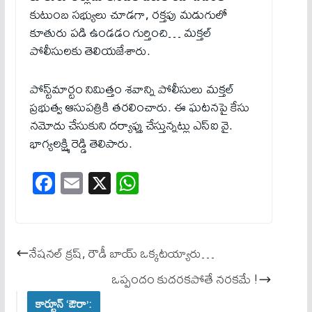
కుటుంబ సభ్యులు చూడగా, రక్తపు మడుగులో
కూతురు పడి ఉండడం గుర్తించి… మ‌క్త‌ల్
పోలీసులకు తెలియజేశారు.
పోస్ట్‌మార్టం నిమిత్తం శవాన్ని పోలీసులు మక్తల్
ప్రభుత్వ ఆసుపత్రికి తరలించారు. ఈ ఘటనపై కేసు
నమోదు చేసుకుని దర్యాప్తు చేస్తున్నట్లు ఎస్ఐ వై.
భాగ్యలక్ష్మి రెడ్డి తెలిపారు.
Fa
E
X
W
ce
m
ha
bo
ail
ts
ok
A
నేష‌న‌ల్ క్ర‌ష్, రౌడీ బాయ్ ఒక్క‌ట‌య్యారు…
pp
ఒప్పందం కుదరకపోతే నరకమే !
కార్టూన్ ‘ఔరా’: