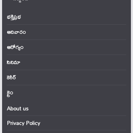
భక్తిప్రభ
ఆదివారం
ఆరోగ్యం
సినిమా
కెరీర్
క్రైం
About us
Privacy Policy