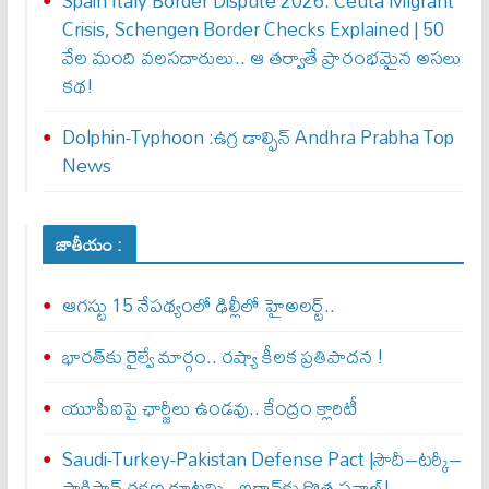
Spain Italy Border Dispute 2026: Ceuta Migrant
Crisis, Schengen Border Checks Explained | 50
వేల మంది వలసదారులు.. ఆ తర్వాతే ప్రారంభ‌మైన అసలు
కథ!
Dolphin-Typhoon :ఉగ్ర డాల్ఫిన్ Andhra Prabha Top
News
జాతీయం :
ఆగస్టు 15 నేపథ్యంలో ఢిల్లీలో హైఅలర్ట్..
భారత్‌కు రైల్వే మార్గం.. రష్యా కీలక ప్రతిపాదన !
యూపీఐపై ఛార్జీలు ఉండవు.. కేంద్రం క్లారిటీ
Saudi-Turkey-Pakistan Defense Pact |సౌదీ–టర్కీ–
పాకిస్తాన్ రక్షణ కూటమి.. ఇరాన్‌కు కొత్త సవాల్!