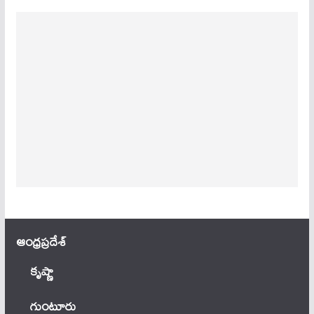
ఆంధ్ర‌ప్ర‌దేశ్
కృష్ణా
గుంటూరు