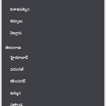
విశాఖపట్నం
కర్నూలు
నెల్లూరు
తెలంగాణ‌
హైదరాబాద్
వ‌రంగ‌ల్
కరీంనగర్
ఖ‌మ్మం
నల్గొండ