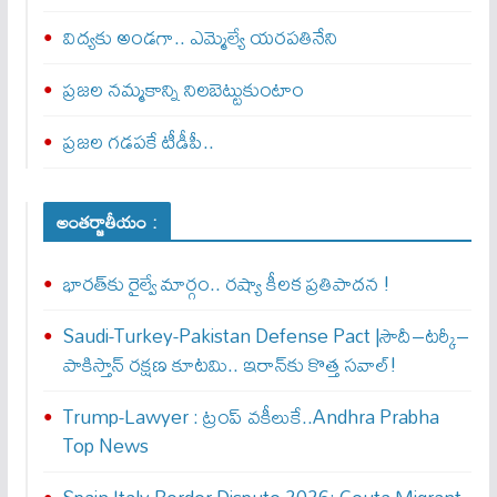
విద్యకు అండగా.. ఎమ్మెల్యే యరపతినేని
ప్రజల నమ్మకాన్ని నిలబెట్టుకుంటాం
ప్రజల గడపకే టీడీపీ..
అంతర్జాతీయం :
భారత్‌కు రైల్వే మార్గం.. రష్యా కీలక ప్రతిపాదన !
Saudi-Turkey-Pakistan Defense Pact |సౌదీ–టర్కీ–
పాకిస్తాన్ రక్షణ కూటమి.. ఇరాన్‌కు కొత్త సవాల్!
Trump-Lawyer : ట్రంప్ వ‌కీలుకే..Andhra Prabha
Top News