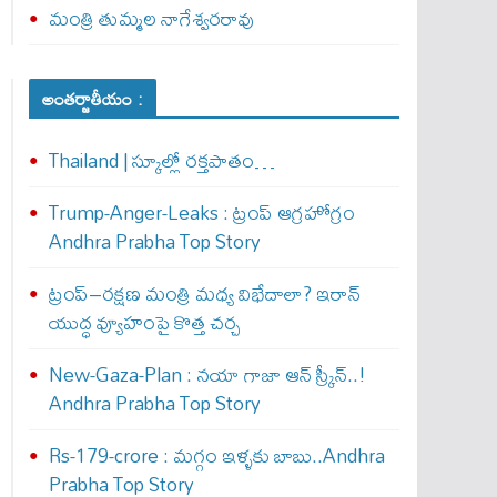
మంత్రి తుమ్మల నాగేశ్వరరావు
అంతర్జాతీయం :
Thailand | స్కూల్లో రక్తపాతం…
Trump-Anger-Leaks : ట్రంప్ ఆగ్ర‌హోగ్రం
Andhra Prabha Top Story
ట్రంప్–రక్షణ మంత్రి మధ్య విభేదాలా? ఇరాన్
యుద్ధ వ్యూహంపై కొత్త చర్చ
New-Gaza-Plan : న‌యా గాజా ఆన్ స్క్రీన్‌..!
Andhra Prabha Top Story
Rs-179-crore : మ‌గ్గం ఇళ్ళ‌కు బాబు..Andhra
Prabha Top Story