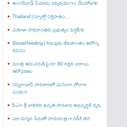
అంగన్‌వాడీ సేవలను సద్వినియోగం చేసుకోవాలి
Thailand | స్కూల్లో రక్తపాతం…
మహిళా సాధికారతకు ప్రభుత్వం పెద్దపీట
Breastfeeding | శిశువుకు జీవితాంతం ఆరోగ్య
కవచం
మంత్రి అనుచరుడిపై రూ.80 లక్షల బకాయి
ఆరోపణలు
దస్తురాబాద్ పాఠశాలలో ఘనంగా బోనాల
పండుగ
పీఎం శ్రీ బాలికల ఉన్నత పాఠశాల అభివృద్ధికి కృషి
పరామర్శల పేరుతో పాదయాత్ర గారడీకి తెర