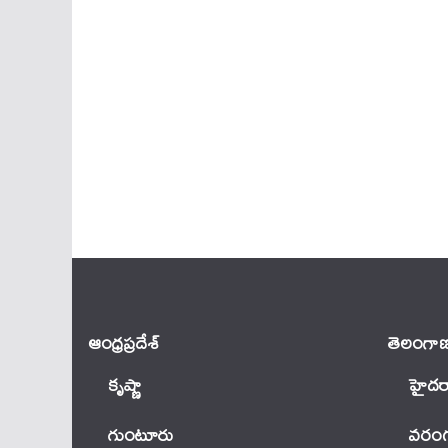
ఆంధ్ర‌ప్ర‌దేశ్
తెలంగాణ
కృష్ణా
హైదర
గుంటూరు
వ‌రంగ