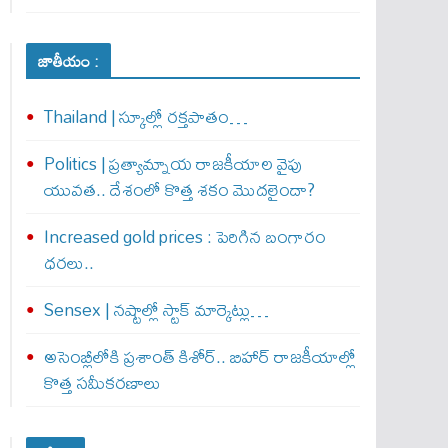
జాతీయం :
Thailand | స్కూల్లో రక్తపాతం…
Politics | ప్రత్యామ్నాయ రాజకీయాల వైపు
యువత.. దేశంలో కొత్త శకం మొదలైందా?
Increased gold prices : పెరిగిన బంగారం
ధరలు..
Sensex | నష్టాల్లో స్టాక్ మార్కెట్లు…
అసెంబ్లీలోకి ప్రశాంత్ కిశోర్.. బిహార్ రాజకీయాల్లో
కొత్త సమీకరణాలు