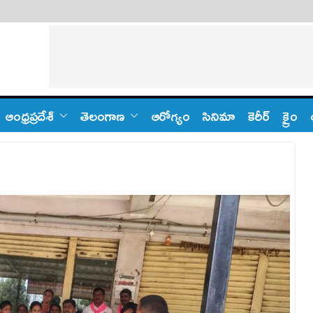
ఆంధ్ర‌ప్ర‌దేశ్
తెలంగాణ‌
ఆరోగ్యం
సినిమా
కెరీర్
క్రైం