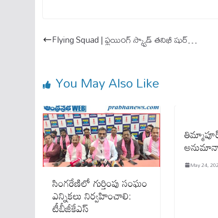
ce
m
ha
bo
ail
ts
ok
A
Flying Squad | ఫ్లయింగ్ స్క్వాడ్ తనిఖీ షుర్…
pp
You May Also Like
తిమ్మాపూర
అనుమాన
May 24, 20
సింగరేణిలో గుర్తింపు సంఘం
ఎన్నికలు నిర్వహించాలి:
టీబీజీకేఎస్