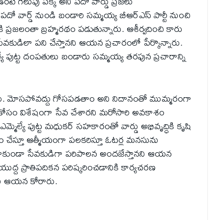
టే గెలుపు పక్క అని పదో వార్డు ప్రజలు
పదో వార్డ్ నుండి బండారి సమ్మయ్య బీఆర్ఎస్ పార్టీ నుంచి
ప్రజలంతా బ్రహ్మరథం పడుతున్నారు. ఆశీర్వదించి కారు
ేవకుడిలా పని చేస్తానని ఆయన ప్రచారంలో పేర్కొన్నారు.
్యే పుట్ట దంపతులు బండారు సమ్మయ్య తరఫున ప్రచారాన్ని
ారు. మోసపోవద్దు గోసపడతాం అని నిదానంతో ముమ్మరంగా
ల కోసం విశేషంగా సేవ చేశారని మరోసారి అవకాశం
మెల్యే పుట్ట మధుకర్ సహకారంతో వార్డు అభివృద్ధికి కృషి
ం చేస్తూ ఆత్మీయంగా పలకరిస్తూ ఓటర్ల మనసును
ా కాకుండా సేవకుడిగా పరిపాలన అందజేస్తానని ఆయన
యుద్ద ప్రాతిపదికన పరిష్కరించడానికి కార్యచరణ
లని ఆయన కోరారు.