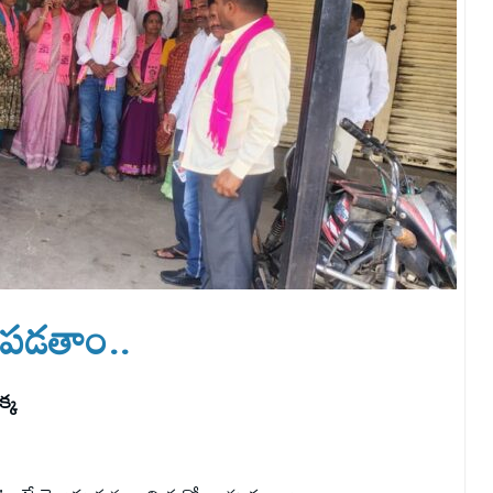
పడతాం..
్క