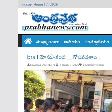
Friday, August 7, 2026
ముఖ్యాంశాలు
జాతీయం
అంతర్జాతీయం
brs l మోసపోకండి… గోసపడతాం..
Sowjanya Anneboina
February 9, 2026
prabhanews.com