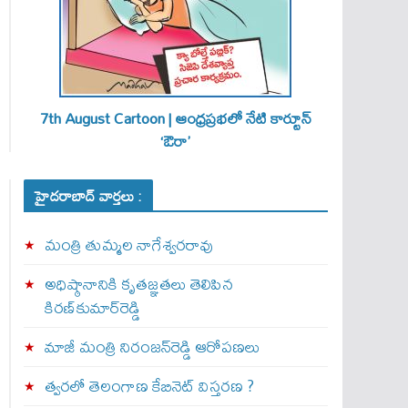
7th August Cartoon | ఆంధ్రప్రభలో నేటి కార్టూన్
‘ఔరా’
హైదరాబాద్ వార్తలు :
మంత్రి తుమ్మల నాగేశ్వరరావు
అధిష్ఠానానికి కృతజ్ఞతలు తెలిపిన
కిరణ్‌కుమార్‌రెడ్డి
మాజీ మంత్రి నిరంజన్‌రెడ్డి ఆరోపణలు
త్వ‌ర‌లో తెలంగాణ కేబినెట్ విస్తరణ ?