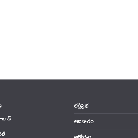
‌
భక్తిప్రభ
ాబాద్
ఆదివారం
‌ల్
ఆరోగ్యం