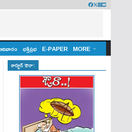
ఆదివారం
భక్తిప్రభ
E-PAPER
MORE
కార్టూన్ ‘ఔరా’: