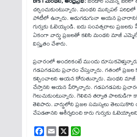
brs l మంథని, ఆంధ్రప్రభ:
బండారి సమన్న బరిలో ఉం
చర్చించుకుంటున్నారు. మంథని మున్సిపల్ పరిధిలో 
పోటీలో ఉన్నారు. అడుగడుగునా ఆయన ప్రచారానికి 
గుర్తుకు ఓటెయ్యండి. ఐదు సంవత్సరాలు ప్రజలకు స
ఏకంగా వార్డు ప్రజలతో కలిసి మంథని మాజీ ఎమ్మెల
విస్తృతం చేశారు.
ప్రచారంలో అందరికంటే ముందు దూసుకవెళ్తున్న
గడపగడపకు ప్రచారం చేస్తున్నారు. గతంలో ప్రజ
కల్పించాలని ఆయన కోరుతున్నారు. మంథని మాజీ ఎమ్
చేస్తానని ఆయన పేర్కొన్నారు. గడపగడపకు ప్రచార
గెలుచుకుంటున్నారు. గెలిచిన తర్వాత పాలకుడిగ
తెలిపారు. వార్డులోని ప్రజల సమస్యలు తెలుసుకొని 
చేపడతానని ఆశీర్వదించి కారు గుర్తుకు ఓటెయ్యా
Fa
E
X
W