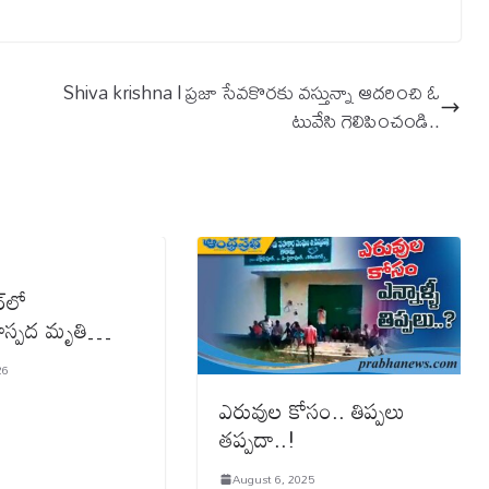
Shiva krishna l ప్రజా సేవకొరకు వస్తున్నా ఆదరించి ఓ
టువేసి గెలిపించండి..
్‌లో
ాస్పద మృతి…
26
ఎరువుల కోసం.. తిప్ప‌లు
త‌ప్ప‌దా..!
August 6, 2025