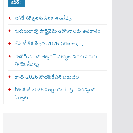
కెరీర్ :
పోటీ పరీక్షలకు కీలక అప్‌డేట్స్.
గురుకులాల్లో పార్ట్‌టైమ్ ఉద్యోగాలకు అవకాశం
రేపే టీజీ సీపీగెట్‌-2026 ఫలితాలు…
పోలీస్ నుంచి లెక్చరర్ పోస్టుల వరకు వరుస
నోటిఫికేషన్లు
క్యాట్-2026 నోటిఫికేషన్ విడుదల…
నీట్-పీజీ 2026 పరీక్షలకు కేంద్రం పకడ్బందీ
ఏర్పాట్లు