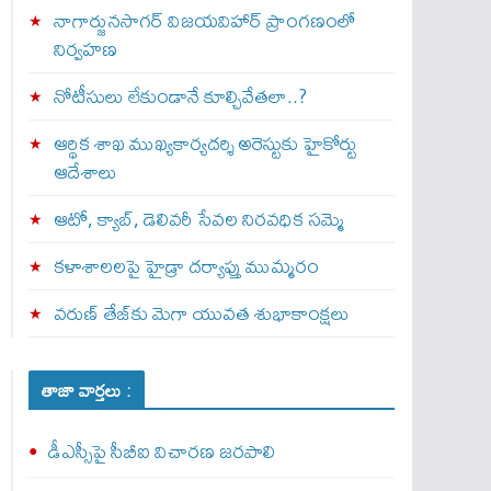
నాగార్జునసాగర్ విజయవిహార్ ప్రాంగణంలో
నిర్వహణ
నోటీసులు లేకుండానే కూల్చివేతలా..?
ఆర్థిక శాఖ ముఖ్యకార్యదర్శి అరెస్టుకు హైకోర్టు
ఆదేశాలు
ఆటో, క్యాబ్, డెలివరీ సేవల నిరవధిక సమ్మె
కళాశాలలపై హైడ్రా దర్యాప్తు ముమ్మరం
వరుణ్ తేజ్‌కు మెగా యువత శుభాకాంక్షలు
తాజా వార్తలు :
డీఎస్సీపై సీబీఐ విచారణ జరపాలి