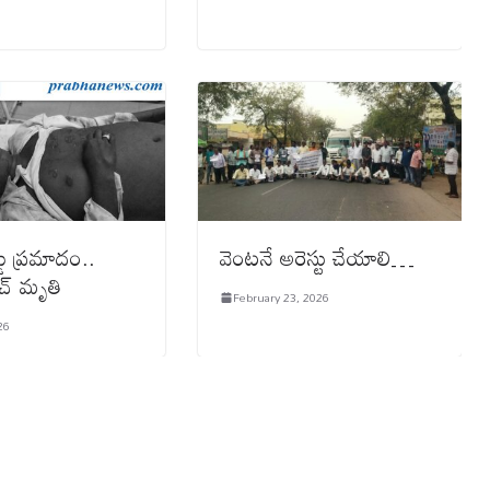
డు ప్రమాదం..
వెంటనే అరెస్టు చేయాలి…
చ్ మృతి
February 23, 2026
26