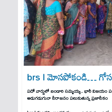
brs l మోసపోకండి… గోస
పదో వార్డులో బండారి సమ్మయ్య.. భారీ విజయం పక
అడుగడుగునా నీరాజనం పలుకుతున్న ప్రజానీకం