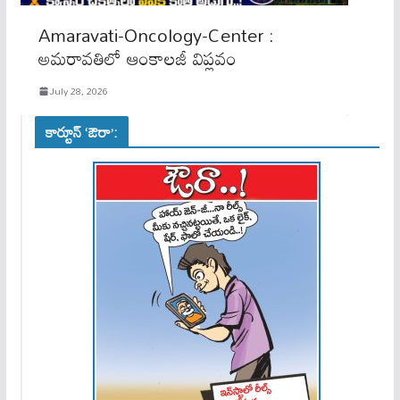
Amaravati-Oncology-Center :
అమరావతిలో ఆంకాలజీ విప్లవం
July 28, 2026
కార్టూన్ ‘ఔరా’: