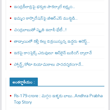
ఇంద్రకీలాద్రిపై భక్తుల సౌకర్యాలే లక్ష్యం..
ఖమ్మం కార్పొరేషన్‌పై బీఆర్ఎస్ ముట్టడి..
చంద్రబాబుతో స్మృతి ఇరానీ భేటీ..!
తాడ్వాయిలో కల్తీ కల్లు విక్రయిస్తున్న ఇద్దరు అరెస్ట్..
ఇకపై కాంప్లెక్స్ ఎరువులూ ఆన్‌లైన్ బుకింగ్ ద్వారానే
స్పోర్ట్స్ కోటా నియామకాలు పారదర్శకంగానే..
అంతర్జాతీయం :
Rs-179-crore : మ‌గ్గం ఇళ్ళ‌కు బాబు..Andhra Prabha
Top Story