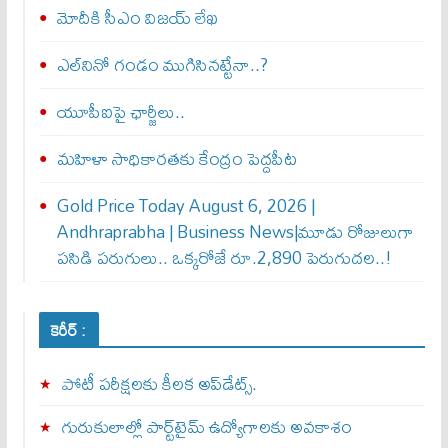
మోదీకి సీఎం విజయ్ లేఖ
ఎల్‌నినో గండం ముగిసినట్టేనా..?
యూపీఐపై ఛార్జీలు..
మహిళా సాధికారతకు కేంద్రం పెద్దపీట
Gold Price Today August 6, 2026 |
Andhraprabha | Business News|మూడు రోజులుగా
పసిడి పరుగులు.. ఒక్కరోజే రూ.2,890 పెరుగుద‌ల‌..!
కెరీర్ :
పోటీ పరీక్షలకు కీలక అప్‌డేట్స్.
గురుకులాల్లో పార్ట్‌టైమ్ ఉద్యోగాలకు అవకాశం