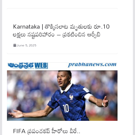
Karnataka | తొక్కిస‌లాట మృతుల‌కు రూ.10
ల‌క్ష‌లు న‌ష్ట‌ప‌రిహారం – ప్ర‌క‌టించిన ఆర్సీబి
June 5, 2025
FIFA ప్రపంచకప్ హీరోలు వీరే..