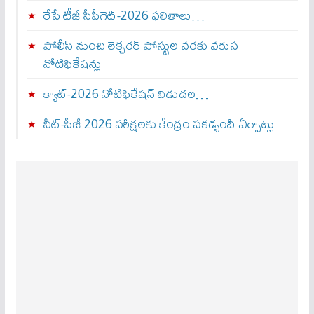
రేపే టీజీ సీపీగెట్‌-2026 ఫలితాలు…
పోలీస్ నుంచి లెక్చరర్ పోస్టుల వరకు వరుస
నోటిఫికేషన్లు
క్యాట్-2026 నోటిఫికేషన్ విడుదల…
నీట్-పీజీ 2026 పరీక్షలకు కేంద్రం పకడ్బందీ ఏర్పాట్లు