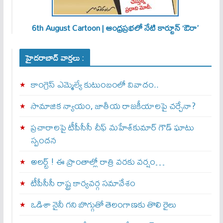
6th August Cartoon | ఆంధ్రప్రభలో నేటి కార్టూన్ ‘ఔరా’
హైదరాబాద్ వార్తలు :
కాంగ్రెస్ ఎమ్మెల్యే కుటుంబంలో వివాదం..
సామాజిక న్యాయం, జాతీయ రాజకీయాలపై చర్చేనా?
ప్రచారాలపై టీపీసీసీ చీఫ్ మహేశ్‌కుమార్ గౌడ్ ఘాటు
స్పందన
అల‌ర్ట్ ! ఈ ప్రాంతాల్లో రాత్రి వరకు వర్షం…
టీపీసీసీ రాష్ట్ర కార్యవర్గ సమావేశం
ఒడిశా నైనీ గని బొగ్గుతో తెలంగాణకు తొలి రైలు