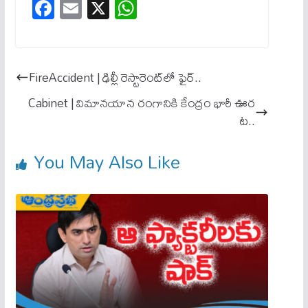
Fa
E
X
W
ce
m
ha
bo
ail
ts
ok
A
FireAccident | ఢిల్లీ రెస్టారెంట్‌లో ఫైర్‌..
pp
Cabinet | విమానయాన రంగానికి కేంద్రం భారీ ఊర
ట..
You May Also Like