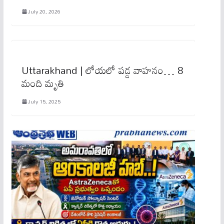
July 20, 2026
Uttarakhand | లోయ‌లో ప‌డ్డ వాహ‌నం… 8
మంది మృతి
July 15, 2025