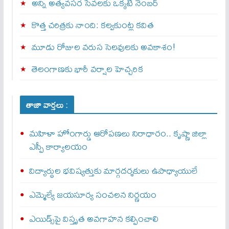
అన్ని అత్యవసర సేవలకు ఒక్క‌టే నెంబ‌ర్‌
కొత్త చరిత్రకు నాంది: క‌ల్వ‌కుంట్ల కవిత
మూడు రోజుల వరుస సెలవులకు అవకాశం!
తెలంగాణకు భారీ వర్షాల హెచ్చరిక
తాజా వార్తలు :
మహిళా హోంగార్డు ఆరోపణలు నిరాధారం.. కృష్ణా జిల్లా
ఎస్పీ కార్యాలయం
విద్యార్థుల భవిష్యత్తుకు మార్గదర్శకులు ఉపాధ్యాయులే
ఎమ్మెల్యే జయసూర్య సంచలన నిర్ణయం
ఎయిడ్స్‌పై విస్తృత అవగాహన కల్పించాలి