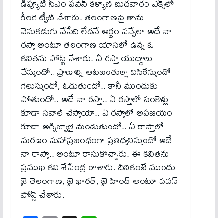
డిప్యూటీ సీఎం పవన్ క‌ళ్యాణ్‌ బుధవారం ఎక్స్‌లో
కీలక ట్వీట్ చేశారు. తెలంగాణపై తాను
వెనుకడుగు వేసేది లేదనే అర్ధం వచ్చేలా అదే నా
రస్తా అంటూ తెలంగాణ యాసలో ఉన్న ఓ
కవితను పోస్ట్ చేశారు. ఏ రస్తా యుద్ధాలు
చేస్తుందో.. ప్రాణాల్ని ఆటబంతుల్లా విసిరేస్తుందో
గెలుస్తుందో, ఓడుతుందో.. కానీ ముందుకు
పోతుందో.. అదే నా రస్తా.. ఏ రస్తాలో సంకెళ్లు
కూడా సవాల్ చేస్తాయో.. ఏ రస్తాలో అపజయం
కూడా అగ్నిజ్వాలై మండుతుందో.. ఏ రాస్తాలో
మరణం మహాప్రబంధంగా ప్రతిధ్వనిస్తుందో అదే
నా రాస్తా.. అంటూ రాసుకొచ్చారు. ఈ కవితను
ప్రముఖ కవి శేషేంద్ర రాశారు. దీనికంటే ముందు
జై తెలంగాణ, జై భారత్, జై హింద్ అంటూ పవన్
పోస్ట్ చేశారు.