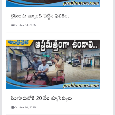
రైతులను ఇబ్బంది పెట్టిన ఫలితం..
October 14, 2025
సింగూరులోకి 20 వేల క్యూసెక్కులు
October 30, 2025