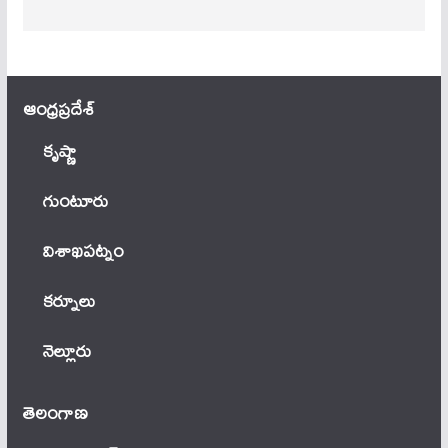
ఆంధ్ర‌ప్ర‌దేశ్
కృష్ణా
గుంటూరు
విశాఖపట్నం
కర్నూలు
నెల్లూరు
తెలంగాణ‌