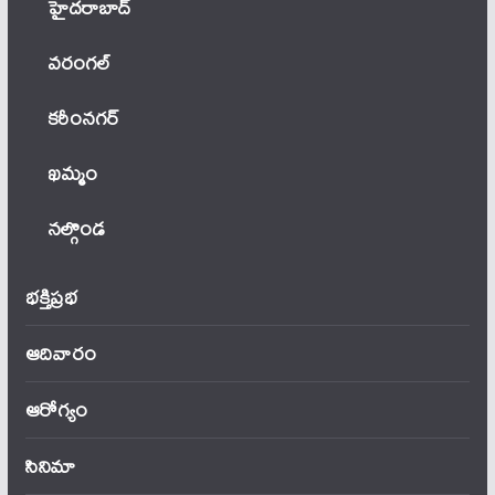
హైదరాబాద్
వ‌రంగ‌ల్
కరీంనగర్
ఖ‌మ్మం
నల్గొండ
భక్తిప్రభ
ఆదివారం
ఆరోగ్యం
సినిమా