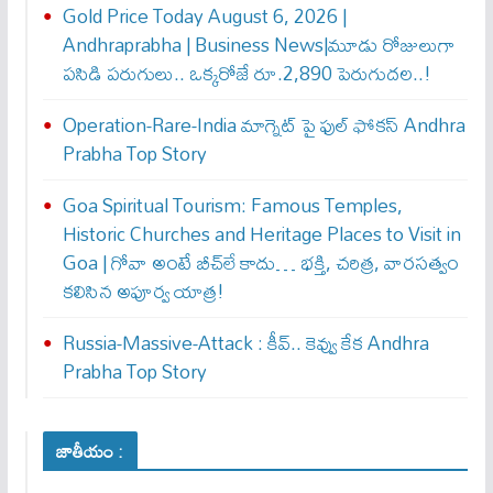
Gold Price Today August 6, 2026 |
Andhraprabha | Business News|మూడు రోజులుగా
పసిడి పరుగులు.. ఒక్కరోజే రూ.2,890 పెరుగుద‌ల‌..!
Operation-Rare-India మాగ్నెట్ పై ఫుల్ ఫోక‌స్ Andhra
Prabha Top Story
Goa Spiritual Tourism: Famous Temples,
Historic Churches and Heritage Places to Visit in
Goa | గోవా అంటే బీచ్‌లే కాదు… భక్తి, చరిత్ర, వారసత్వం
కలిసిన అపూర్వ యాత్ర!
Russia-Massive-Attack : కీవ్‌.. కెవ్వు కేక‌ Andhra
Prabha Top Story
జాతీయం :