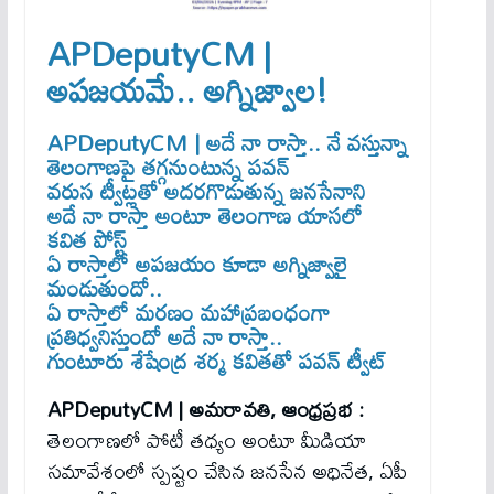
APDeputyCM |
అప‌జ‌యమే.. అగ్నిజ్వాల‌!
APDeputyCM | అదే నా రాస్తా.. నే వ‌స్తున్నా
తెలంగాణపై తగ్గనుంటున్న పవన్
వరుస ట్వీట్లతో అదరగొడుతున్న జనసేనాని
అదే నా రాస్తా అంటూ తెలంగాణ యాసలో
కవిత పోస్ట్
ఏ రాస్తాలో అపజయం కూడా అగ్నిజ్వాలై
మండుతుందో..
ఏ రాస్తాలో మరణం మహాప్రబంధంగా
ప్రతిధ్వనిస్తుందో అదే నా రాస్తా..
గుంటూరు శేషేంద్ర శర్మ కవితతో పవన్ ట్వీట్​
APDeputyCM | అమరావతి, ఆంధ్రప్రభ :
తెలంగాణలో పోటీ తధ్యం అంటూ మీడియా
సమావేశంలో స్పష్టం చేసిన జనసేన అధినేత, ఏపీ