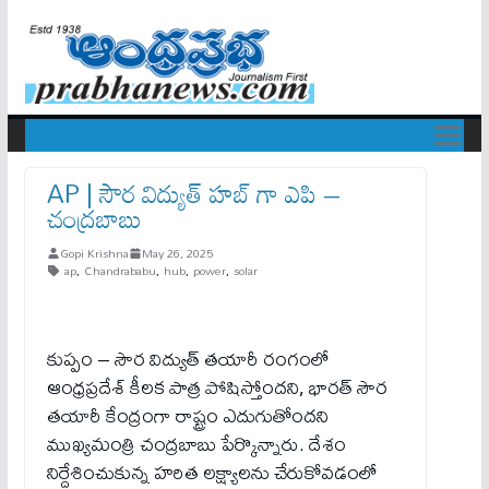
AP | సౌర విద్యుత్ హ‌బ్ గా ఎపి –
చంద్ర‌బాబు
Gopi Krishna
May 26, 2025
ap
,
Chandrababu
,
hub
,
power
,
solar
కుప్పం – సౌర విద్యుత్ తయారీ రంగంలో
ఆంధ్రప్రదేశ్ కీలక పాత్ర పోషిస్తోందని, భారత్ సౌర
తయారీ కేంద్రంగా రాష్ట్రం ఎదుగుతోందని
ముఖ్యమంత్రి చంద్రబాబు పేర్కొన్నారు. దేశం
నిర్దేశించుకున్న హరిత లక్ష్యాలను చేరుకోవడంలో