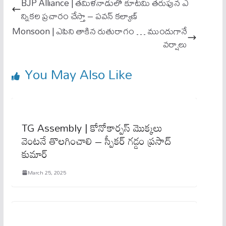
ok
A
BJP Alliance | త‌మిళ‌నాడులో కూట‌మి త‌రుపున ఎ
pp
న్నిక‌ల ప్ర‌చారం చేస్తా – పవన్ కల్యాణ్
Monsoon | ఎపిని తాకిన రుతురాగం … ముందుగానే
వ‌ర్షాలు
You May Also Like
TG Assembly | కోనోకార్పస్ మొక్కలు
వెంటనే తొలగించాలి – స్పీకర్ గ‌డ్డం ప్ర‌సాద్
కుమార్‌
March 25, 2025