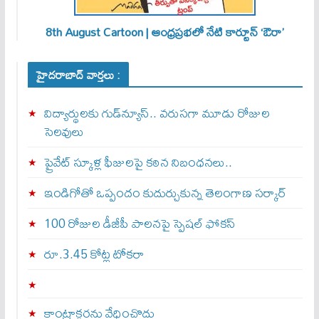
8th August Cartoon | ఆంధ్రప్రభలో నేటి కార్టూన్ ‘ఔరా’
హైదరాబాద్ వార్తలు :
విద్యార్థులకు గుడ్‌న్యూస్.. వరుసగా మూడు రోజుల
సెలవులు
ప్రైవేట్ స్కూళ్ల ఫీజులపై కఠిన నిబంధనలు..
ఇండిగోతో ఒప్పందం కుదుర్చుకున్న తెలంగాణ స‌ర్కార్
100 రోజుల డీజీపీ పాలనపై స్పెషల్ ఫోకస్
రూ.3.45 కోట్ల టోకరా
కాంట్రాక్టర్లను వేధించొద్దు