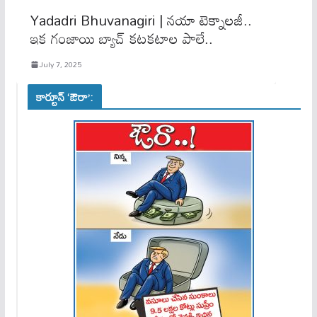
Yadadri Bhuvanagiri | నయా టెక్నాలజీ..
ఇక గంజాయి బ్యాచ్ కటకటాల పాలే..
July 7, 2025
కార్టూన్ ‘ఔరా’: