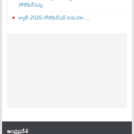
నోటిఫికేషన్లు
క్యాట్-2026 నోటిఫికేషన్ విడుదల…
ఆంధ్ర‌ప్ర‌దేశ్