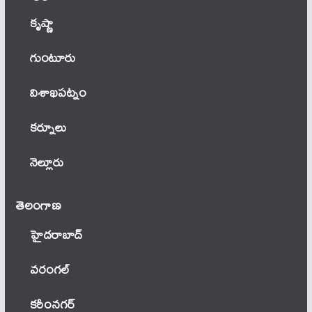
కృష్ణా
గుంటూరు
విశాఖపట్నం
కర్నూలు
నెల్లూరు
తెలంగాణ‌
హైదరాబాద్
వ‌రంగ‌ల్
కరీంనగర్