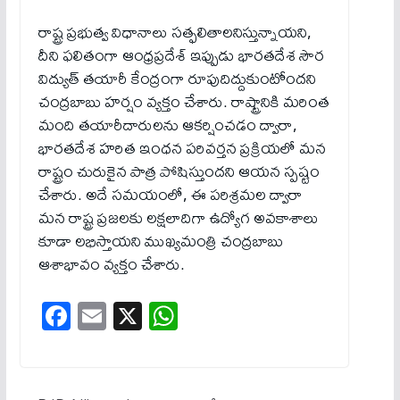
రాష్ట్ర ప్రభుత్వ విధానాలు సత్ఫలితాలనిస్తున్నాయని,
దీని ఫలితంగా ఆంధ్రప్రదేశ్ ఇప్పుడు భారతదేశ సౌర
విద్యుత్ తయారీ కేంద్రంగా రూపుదిద్దుకుంటోందని
చంద్రబాబు హర్షం వ్యక్తం చేశారు. రాష్ట్రానికి మరింత
మంది తయారీదారులను ఆకర్షించడం ద్వారా,
భారతదేశ హరిత ఇంధన పరివర్తన ప్రక్రియలో మన
రాష్ట్రం చురుకైన పాత్ర పోషిస్తుందని ఆయన స్పష్టం
చేశారు. అదే సమయంలో, ఈ పరిశ్రమల ద్వారా
మన రాష్ట్ర ప్రజలకు లక్షలాదిగా ఉద్యోగ అవకాశాలు
కూడా లభిస్తాయని ముఖ్యమంత్రి చంద్రబాబు
ఆశాభావం వ్యక్తం చేశారు.
Fa
E
X
W
ce
m
ha
bo
ail
ts