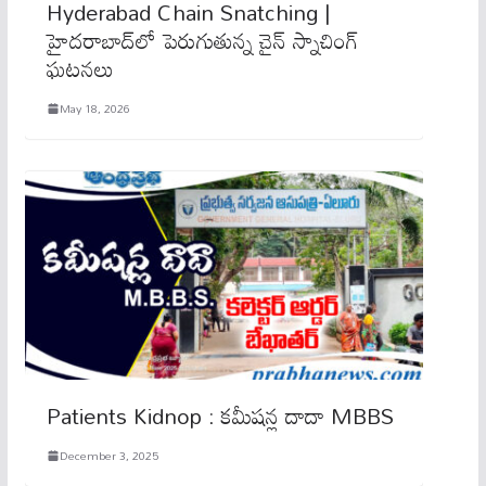
Hyderabad Chain Snatching |
హైదరాబాద్‌లో పెరుగుతున్న చైన్ స్నాచింగ్
ఘటనలు
May 18, 2026
Patients Kidnop : కమీషన్ల దాదా MBBS
December 3, 2025