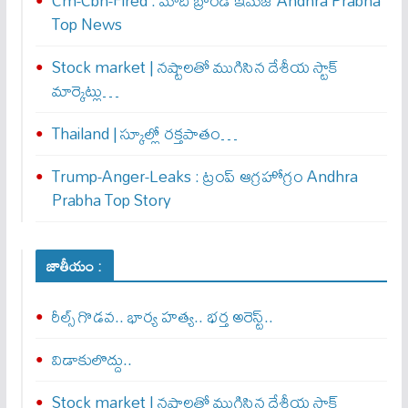
Cm-Cbn-Fired : మాది బ్రాండ్ ఇమేజ్ Andhra Prabha
Top News
Stock market | నష్టాలతో ముగిసిన దేశీయ స్టాక్
మార్కెట్లు…
Thailand | స్కూల్లో రక్తపాతం…
Trump-Anger-Leaks : ట్రంప్ ఆగ్ర‌హోగ్రం Andhra
Prabha Top Story
జాతీయం :
రీల్స్ గొడవ.. భార్య హత్య.. భర్త అరెస్ట్..
విడాకులొద్దు..
Stock market | నష్టాలతో ముగిసిన దేశీయ స్టాక్