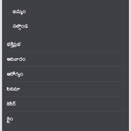
ఖ‌మ్మం
నల్గొండ
భక్తిప్రభ
ఆదివారం
ఆరోగ్యం
సినిమా
కెరీర్
క్రైం