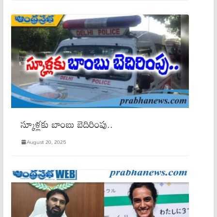
స్కూళ్లకు బాంబు బెదిరింపు..
August 20, 2025