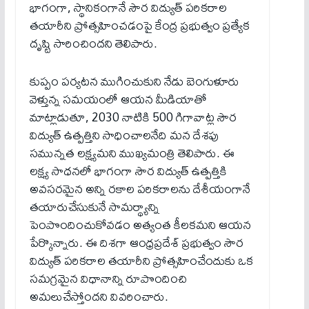
భాగంగా, స్థానికంగానే సౌర విద్యుత్ పరికరాల
తయారీని ప్రోత్సహించడంపై కేంద్ర ప్రభుత్వం ప్రత్యేక
దృష్టి సారించిందని తెలిపారు.
కుప్పం ప‌ర్య‌ట‌న ముగించుకుని నేడు బెంగుళూరు
వెళ్తున్న స‌మ‌యంలో ఆయ‌న మీడియాతో
మాట్లాడుతూ, 2030 నాటికి 500 గిగావాట్ల సౌర
విద్యుత్ ఉత్పత్తిని సాధించాలనేది మన దేశపు
సమున్నత లక్ష్యమని ముఖ్యమంత్రి తెలిపారు. ఈ
లక్ష్య సాధనలో భాగంగా సౌర విద్యుత్ ఉత్పత్తికి
అవసరమైన అన్ని రకాల పరికరాలను దేశీయంగానే
తయారుచేసుకునే సామర్థ్యాన్ని
పెంపొందించుకోవడం అత్యంత కీలకమని ఆయన
పేర్కొన్నారు. ఈ దిశగా ఆంధ్రప్రదేశ్ ప్రభుత్వం సౌర
విద్యుత్ పరికరాల తయారీని ప్రోత్సహించేందుకు ఒక
సమగ్రమైన విధానాన్ని రూపొందించి
అమలుచేస్తోందని వివరించారు.