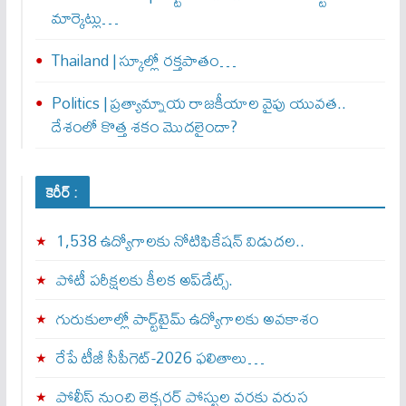
మార్కెట్లు…
Thailand | స్కూల్లో రక్తపాతం…
Politics | ప్రత్యామ్నాయ రాజకీయాల వైపు యువత..
దేశంలో కొత్త శకం మొదలైందా?
కెరీర్ :
1,538 ఉద్యోగాలకు నోటిఫికేషన్ విడుదల..
పోటీ పరీక్షలకు కీలక అప్‌డేట్స్.
గురుకులాల్లో పార్ట్‌టైమ్ ఉద్యోగాలకు అవకాశం
రేపే టీజీ సీపీగెట్‌-2026 ఫలితాలు…
పోలీస్ నుంచి లెక్చరర్ పోస్టుల వరకు వరుస