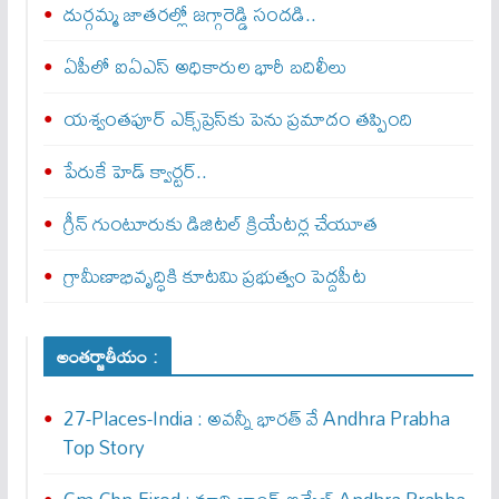
దుర్గమ్మ జాతరల్లో జగ్గారెడ్డి సందడి..
ఏపీలో ఐఏఎస్ అధికారుల భారీ బదిలీలు
యశ్వంతపూర్ ఎక్స్‌ప్రెస్‌కు పెను ప్రమాదం తప్పింది
పేరుకే హెడ్ క్వార్టర్..
గ్రీన్ గుంటూరుకు డిజిటల్ క్రియేటర్ల చేయూత
గ్రామీణాభివృద్ధికి కూటమి ప్రభుత్వం పెద్దపీట
అంతర్జాతీయం :
27-Places-India : అవ‌న్నీ భార‌త్ వే Andhra Prabha
Top Story