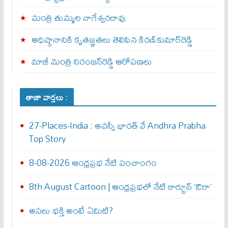
మంత్రి తుమ్మల నాగేశ్వరరావు
అధిష్ఠానానికి కృతజ్ఞతలు తెలిపిన కిరణ్‌కుమార్‌రెడ్డి
మాజీ మంత్రి నిరంజన్‌రెడ్డి ఆరోపణలు
తాజా వార్తలు :
27-Places-India : అవ‌న్నీ భార‌త్ వే Andhra Prabha
Top Story
8-08-2026 ఆంధ్రప్రభ నేటి పంచాంగం
8th August Cartoon | ఆంధ్రప్రభలో నేటి కార్టూన్ ‘ఔరా’
అసలు భక్తి అంటే ఏమిటి?