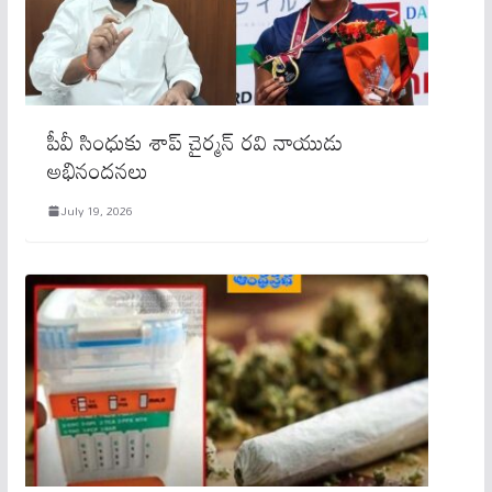
పీవీ సింధుకు శాప్ చైర్మన్ రవి నాయుడు
అభినందనలు
July 19, 2026