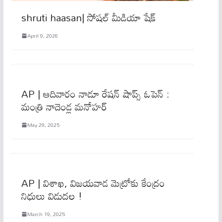
shruti haasan| సోష‌ల్ మీడియా షేక్‌
April 9, 2026
AP | ఆదివారం నాడూ రేష‌న్ షాప్స్ ఓపెన్ :
మంత్రి నాదెండ్ల మనోహర్
May 29, 2025
AP | విశాఖ, విజయవాడ మెట్రోకు కేంద్రం
నిధులు విడుదల !
March 19, 2025