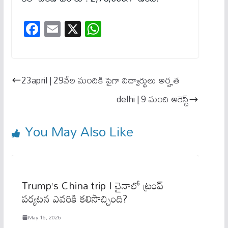
Fa
E
X
W
ce
m
ha
bo
ail
ts
ok
A
23april | 29వేల మందికి పైగా విద్యార్థులు అర్హత
pp
delhi | 9 మంది అరెస్ట్‌
You May Also Like
Trump’s China trip I చైనాలో ట్రంప్
ప‌ర్య‌ట‌న ఎవ‌రికి క‌లిసొచ్చింది?
May 16, 2026