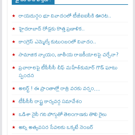
రాయదుర్గం భూ వివాదంలో టీజీఐఐసీకి ఊరట..
హైదరాబాద్ రోడ్లకు కొత్త ప్రణాళిక..
కాంగ్రెస్ ఎమ్మెల్యే కుటుంబంలో వివాదం..
సామాజిక న్యాయం, జాతీయ రాజకీయాలపై చర్చేనా?
ప్రచారాలపై టీపీసీసీ చీఫ్ మహేశ్‌కుమార్ గౌడ్ ఘాటు
స్పందన
అల‌ర్ట్ ! ఈ ప్రాంతాల్లో రాత్రి వరకు వర్షం…
టీపీసీసీ రాష్ట్ర కార్యవర్గ సమావేశం
ఒడిశా నైనీ గని బొగ్గుతో తెలంగాణకు తొలి రైలు
అన్ని అత్యవసర సేవలకు ఒక్క‌టే నెంబ‌ర్‌