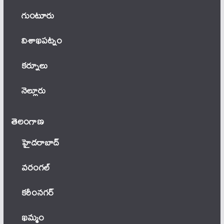
గుంటూరు
విశాఖపట్నం
కర్నూలు
నెల్లూరు
తెలంగాణ‌
హైదరాబాద్
వ‌రంగ‌ల్
కరీంనగర్
ఖ‌మ్మం