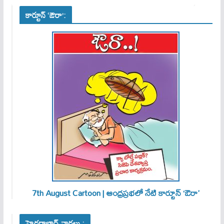
కార్టూన్ ‘ఔరా’:
7th August Cartoon | ఆంధ్రప్రభలో నేటి కార్టూన్ ‘ఔరా’
హైదరాబాద్ వార్తలు :