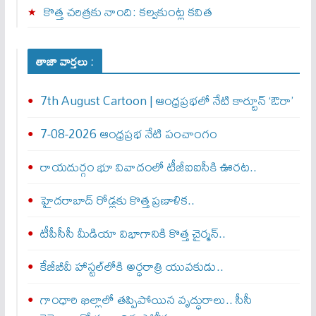
కొత్త చరిత్రకు నాంది: క‌ల్వ‌కుంట్ల కవిత
తాజా వార్తలు :
7th August Cartoon | ఆంధ్రప్రభలో నేటి కార్టూన్ ‘ఔరా’
7-08-2026 ఆంధ్రప్రభ నేటి పంచాంగం
రాయదుర్గం భూ వివాదంలో టీజీఐఐసీకి ఊరట..
హైదరాబాద్ రోడ్లకు కొత్త ప్రణాళిక..
టీపీసీసీ మీడియా విభాగానికి కొత్త చైర్మన్..
కేజీబీవీ హాస్టల్‌లోకి అర్ధరాత్రి యువకుడు..
గాంధారి ఖిల్లాలో తప్పిపోయిన వృద్ధురాలు.. సీసీ