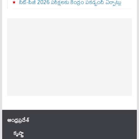
నీట్-పీజీ 2026 పరీక్షలకు కేంద్రం పకడ్బందీ ఏర్పాట్లు
ఆంధ్ర‌ప్ర‌దేశ్
కృష్ణా