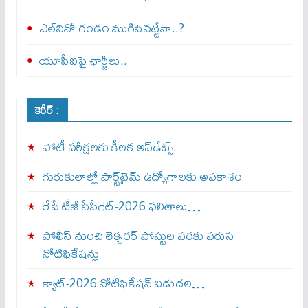
ఎల్‌నినో గండం ముగిసినట్టేనా..?
యూపీఐపై ఛార్జీలు..
కెరీర్ :
పోటీ పరీక్షలకు కీలక అప్‌డేట్స్.
గురుకులాల్లో పార్ట్‌టైమ్ ఉద్యోగాలకు అవకాశం
రేపే టీజీ సీపీగెట్‌-2026 ఫలితాలు…
పోలీస్ నుంచి లెక్చరర్ పోస్టుల వరకు వరుస
నోటిఫికేషన్లు
క్యాట్-2026 నోటిఫికేషన్ విడుదల…