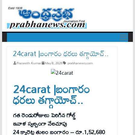
24carat |బంగారం ధ‌ర‌లు త‌గ్గాయోచ్‌..
Praneeth Kumar
May 8, 2026
prabhanews.com
24carat |బంగారం
ధ‌ర‌లు త‌గ్గాయోచ్‌..
గ‌త రెండురోజులు పెరిగిన గోల్డ్‌
ఇవాళ స్వ‌ల్పంగా నేల‌చూపు
24 క్యారెట్ల తులం బంగారం – రూ.1,52,680