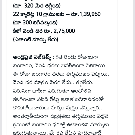
(రూ. 320 మేర తగ్గింది)
22 క్యారెట్ల 10 గ్రాములకు – రూ.1,39,950
(రూ.300 దిగివచ్చింది)
కిలో వెండి ధ‌ర రూ. 2,75,000
(ఎలాంటి మార్పు లేదు)
ఆంధ్ర‌ప్ర‌భ వెబ్‌డెస్క్ :
గ‌త రెండు రోజులుగా
బంగారం, వెండి ధ‌ర‌లు విప‌రీతంగా పెరిగాయి.
ఈ రోజు బంగారం ధ‌ర‌లు త‌గ్గుముఖం ప‌ట్టాయి.
వెండి ధ‌ర మాత్రం పెర‌గ లేదు.. త‌గ్గ‌లేదు.
వరుసగా భారీగా పెరుగుతూ ఆందోళన
కలిగించినా పసిడి రేట్లు ఇవాళ దిగిరావ‌డంతో
కొనుగోలుదారులు హ‌ర్షం వ్య‌క్తం చేస్తున్నారు.
అంతర్జాతీయంగా ఉద్రిక్తతలు తగ్గుముఖం పట్టిన
క్రమంలో బంగారం ధరల్లో ఊహించని మార్పులు
జరుగుతున్నాయి. మే 8వ తేదీన హైదరాబాద్