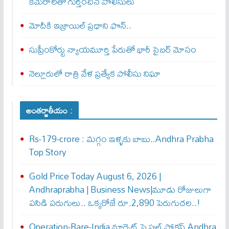
కెమెరాలతో గుర్తించిన పోలీసులు
మోదీకి ఇజ్రాయిల్ ప్ర‌ధాని ఫొన్..
సుప్రీంకోర్టు న్యాయమూర్తి పేరుతో భారీ సైబర్ మోసం
నెల్లూరులో రాత్రి వేళ ప్రత్యేక పోలీసు నిఘా
అంతర్జాతీయం :
Rs-179-crore : మ‌గ్గం ఇళ్ళ‌కు బాబు..Andhra Prabha
Top Story
Gold Price Today August 6, 2026 |
Andhraprabha | Business News|మూడు రోజులుగా
పసిడి పరుగులు.. ఒక్కరోజే రూ.2,890 పెరుగుద‌ల‌..!
Operation-Rare-India మాగ్నెట్ పై ఫుల్ ఫోక‌స్ Andhra