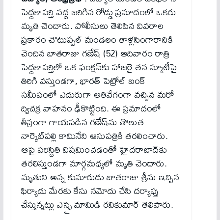
పెద్దకాపర్తి వద్ద జరిగిన రోడ్డు ప్రమాదంలో ఒకరు
మృతి చెందారు. పోలీసులు తెలిపిన వివరాల
ప్రకారం చౌటుప్పల్ మండలం తాళ్లసింగారానికి
చెందిన బాతరాజు గణేష్ (52) ఆదివారం రాత్రి
పెద్దకాపర్తిలో ఒక ఫంక్షన్‌కు హాజరై తన స్కూటీపై
తిరిగి వస్తుండగా, భారత్ పెట్రోల్ బంక్
సమీపంలో ఎదురుగా అతివేగంగా వచ్చిన మరో
ద్విచక్ర వాహనం ఢీకొట్టింది. ​ఈ ప్రమాదంలో
తీవ్రంగా గాయపడిన గణేష్‌ను తొలుత
నార్కెట్‌పల్లి కామినేని ఆసుపత్రికి తరలించారు.
ఆపై పరిస్థితి విషమించడంతో హైదరాబాద్‌కు
తరలిస్తుండగా మార్గమధ్యలో మృతి చెందారు.
మృతుని అన్న కుమారుడు బాతరాజు శ్రీను ఇచ్చిన
ఫిర్యాదు మేరకు కేసు నమోదు చేసి దర్యాప్తు
చేస్తున్నట్లు ఎస్సై మామిడి రవికుమార్ తెలిపారు.