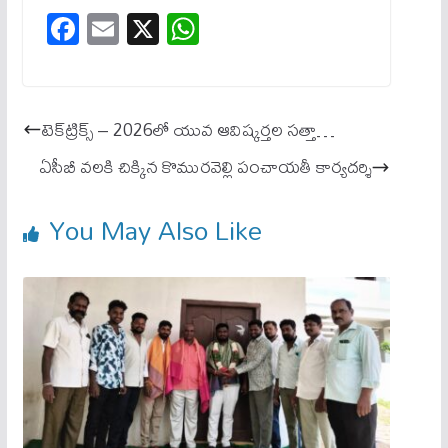
Fa
E
X
W
ce
m
ha
bo
ail
ts
ok
A
టెక్‌ట్రిక్స్ – 2026లో యువ ఆవిష్క‌ర్త‌ల సత్తా…
pp
ఏసీబీ వలకి చిక్కిన కొమురవెల్లి పంచాయతీ కార్యదర్శి
You May Also Like