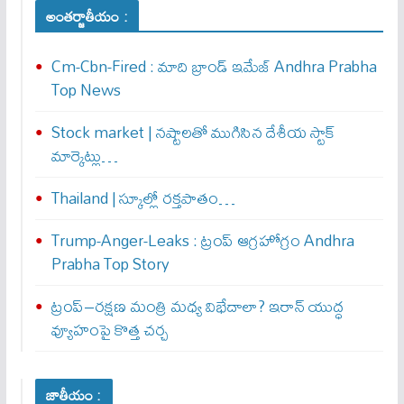
అంతర్జాతీయం :
Cm-Cbn-Fired : మాది బ్రాండ్ ఇమేజ్ Andhra Prabha
Top News
Stock market | నష్టాలతో ముగిసిన దేశీయ స్టాక్
మార్కెట్లు…
Thailand | స్కూల్లో రక్తపాతం…
Trump-Anger-Leaks : ట్రంప్ ఆగ్ర‌హోగ్రం Andhra
Prabha Top Story
ట్రంప్–రక్షణ మంత్రి మధ్య విభేదాలా? ఇరాన్ యుద్ధ
వ్యూహంపై కొత్త చర్చ
జాతీయం :