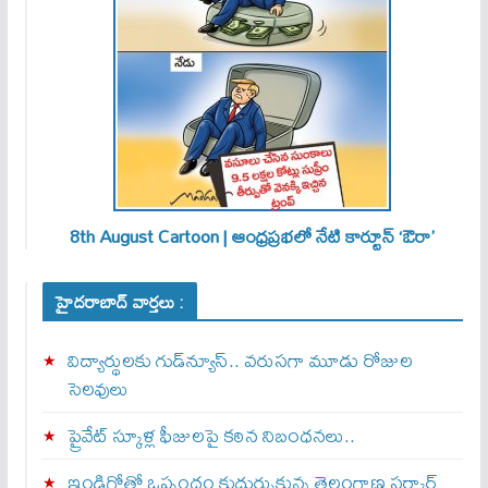
8th August Cartoon | ఆంధ్రప్రభలో నేటి కార్టూన్ ‘ఔరా’
హైదరాబాద్ వార్తలు :
విద్యార్థులకు గుడ్‌న్యూస్.. వరుసగా మూడు రోజుల
సెలవులు
ప్రైవేట్ స్కూళ్ల ఫీజులపై కఠిన నిబంధనలు..
ఇండిగోతో ఒప్పందం కుదుర్చుకున్న తెలంగాణ స‌ర్కార్