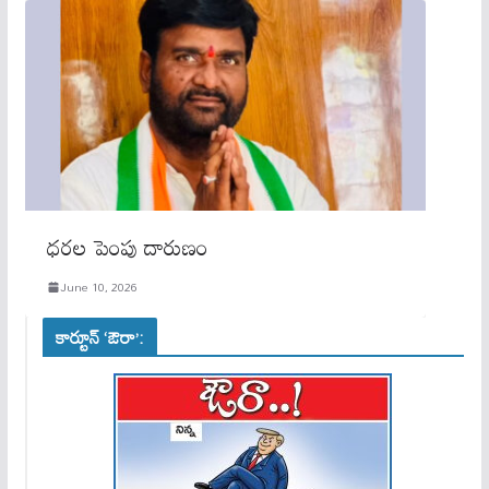
ధరల పెంపు దారుణం
June 10, 2026
కార్టూన్ ‘ఔరా’: