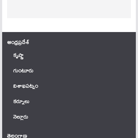
ఆంధ్ర‌ప్ర‌దేశ్
కృష్ణా
గుంటూరు
విశాఖపట్నం
కర్నూలు
నెల్లూరు
తెలంగాణ‌