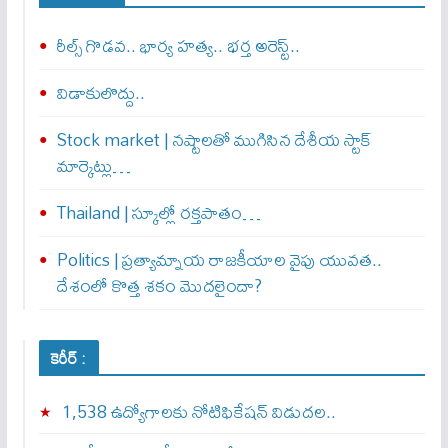
రీల్స్ గొడవ.. భార్య హత్య.. భర్త అరెస్ట్..
విడాకులొద్దు..
Stock market | నష్టాలతో ముగిసిన దేశీయ స్టాక్
మార్కెట్లు…
Thailand | స్కూల్లో రక్తపాతం…
Politics | ప్రత్యామ్నాయ రాజకీయాల వైపు యువత..
దేశంలో కొత్త శకం మొదలైందా?
కెరీర్ :
1,538 ఉద్యోగాలకు నోటిఫికేషన్ విడుదల..