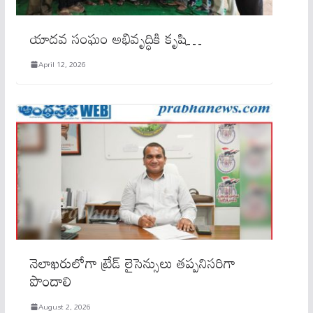
యాదవ సంఘం అభివృద్ధికి కృషి…
April 12, 2026
నెలాఖరులోగా ట్రేడ్ లైసెన్సులు తప్పనిసరిగా
పొందాలి
August 2, 2026