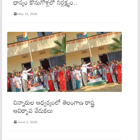
ధాన్యం కొనుగోళ్లలో నిర్లక్ష్యం..
May 12, 2026
చిన్నారుల ఆధ్వర్యంలో తెలంగాణ రాష్ట్ర
ఆవిర్భావ వేడుకలు
June 2, 2026