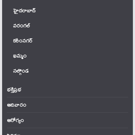
హైదరాబాద్
వ‌రంగ‌ల్
కరీంనగర్
ఖ‌మ్మం
నల్గొండ
భక్తిప్రభ
ఆదివారం
ఆరోగ్యం