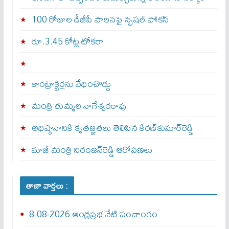
100 రోజుల డీజీపీ పాలనపై స్పెషల్ ఫోకస్
రూ.3.45 కోట్ల టోకరా
కాంట్రాక్టర్లను వేధించొద్దు
మంత్రి తుమ్మల నాగేశ్వరరావు
అధిష్ఠానానికి కృతజ్ఞతలు తెలిపిన కిరణ్‌కుమార్‌రెడ్డి
మాజీ మంత్రి నిరంజన్‌రెడ్డి ఆరోపణలు
తాజా వార్తలు :
8-08-2026 ఆంధ్రప్రభ నేటి పంచాంగం