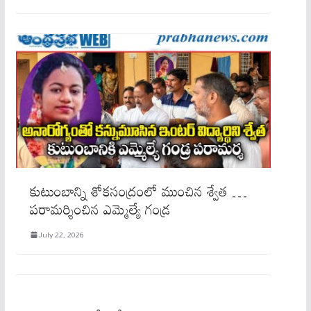
కుటుంబాన్ని శోకసంద్రంలో ముంచిన శ్వేత …
పరామర్శించిన ఎమ్మెల్యే గండ్ర
July 22, 2026