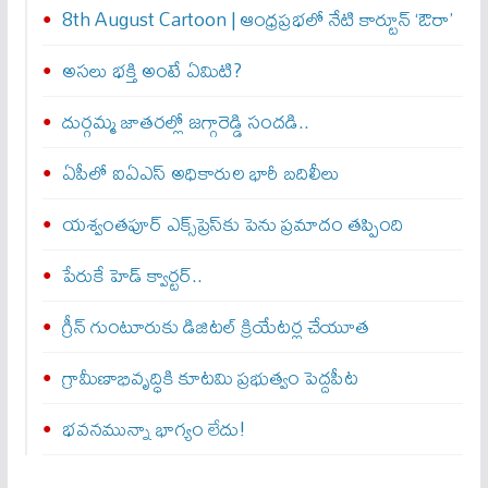
8th August Cartoon | ఆంధ్రప్రభలో నేటి కార్టూన్ ‘ఔరా’
అసలు భక్తి అంటే ఏమిటి?
దుర్గమ్మ జాతరల్లో జగ్గారెడ్డి సందడి..
ఏపీలో ఐఏఎస్ అధికారుల భారీ బదిలీలు
యశ్వంతపూర్ ఎక్స్‌ప్రెస్‌కు పెను ప్రమాదం తప్పింది
పేరుకే హెడ్ క్వార్టర్..
గ్రీన్ గుంటూరుకు డిజిటల్ క్రియేటర్ల చేయూత
గ్రామీణాభివృద్ధికి కూటమి ప్రభుత్వం పెద్దపీట
భవనమున్నా భాగ్యం లేదు!