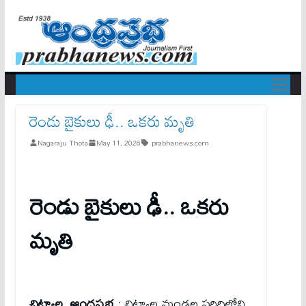
​రెండు బైకులు ఢీ.. ఒకరు మృతి
Nagaraju Thota
May 11, 2026
prabhanews.com
​రెండు బైకులు ఢీ.. ఒకరు
మృతి
చిట్యాల, ఆంధ్రప్రభ
: చిట్యాల మండల పరిధిలోని