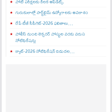
పోటీ పరీక్షలకు కీలక అప్‌డేట్స్.
గురుకులాల్లో పార్ట్‌టైమ్ ఉద్యోగాలకు అవకాశం
రేపే టీజీ సీపీగెట్‌-2026 ఫలితాలు…
పోలీస్ నుంచి లెక్చరర్ పోస్టుల వరకు వరుస
నోటిఫికేషన్లు
క్యాట్-2026 నోటిఫికేషన్ విడుదల…