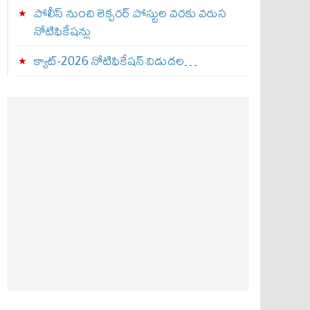
పోలీస్ నుంచి లెక్చరర్ పోస్టుల వరకు వరుస
నోటిఫికేషన్లు
క్యాట్-2026 నోటిఫికేషన్ విడుదల…