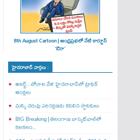
8th August Cartoon | ఆంధ్రప్రభలో నేటి కార్టూన్
‘ఔరా’
హైదరాబాద్ వార్తలు :
అలర్ట్‌.. బోనాల వేళ హైదరాబాద్‌లో ట్రాఫిక్‌
ఆంక్షలు
మస్కి చెరువు పరిరక్షణకు కదిలిన స్థానికులు
BIG Breaking | తెలంగాణ బాస్కెట్‌బాల్‌లో
కలకలం..