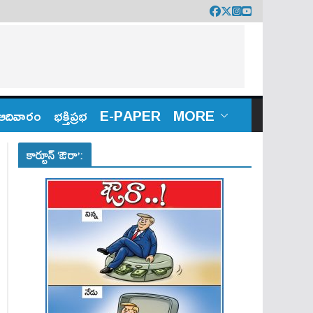
ఆదివారం
భక్తిప్రభ
E-PAPER
MORE
కార్టూన్ ‘ఔరా’: