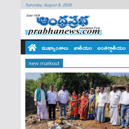
Saturday, August 8, 2026
ముఖ్యాంశాలు
జాతీయం
అంతర్జాతీయం
new markout