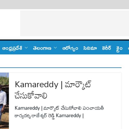
ఆంధ్ర‌ప్ర‌దేశ్
తెలంగాణ‌
ఆరోగ్యం
సినిమా
కెరీర్
క్రైం
Kamareddy | మార్కౌట్
చేసుకోవాలి
Kamareddy | మార్కౌట్ చేసుకోవాలి పంచాయతీ
కార్యదర్శి రాజేశ్వర్ రెడ్డి Kamareddy |