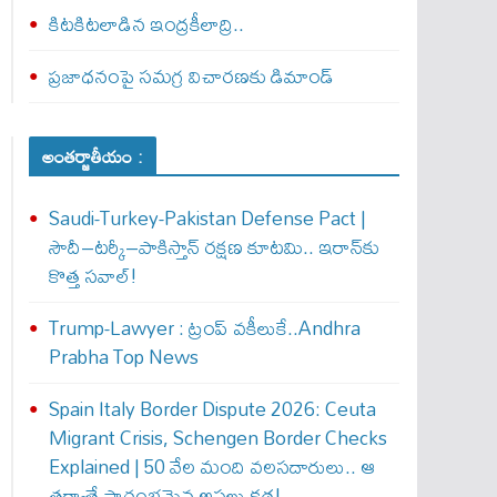
కిటకిటలాడిన ఇంద్రకీలాద్రి..
ప్రజాధనంపై సమగ్ర విచారణకు డిమాండ్‌
అంతర్జాతీయం :
Saudi-Turkey-Pakistan Defense Pact |
సౌదీ–టర్కీ–పాకిస్తాన్ రక్షణ కూటమి.. ఇరాన్‌కు
కొత్త సవాల్!
Trump-Lawyer : ట్రంప్ వ‌కీలుకే..Andhra
Prabha Top News
Spain Italy Border Dispute 2026: Ceuta
Migrant Crisis, Schengen Border Checks
Explained | 50 వేల మంది వలసదారులు.. ఆ
తర్వాతే ప్రారంభ‌మైన అసలు కథ!