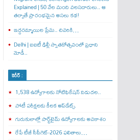
Explained | 50 వేల మంది వలసదారులు.. ఆ
తర్వాతే ప్రారంభ‌మైన అసలు కథ!
ఇద్దరమ్మాయిల ప్రేమ.. చివరికి…
Delhi | ఐఐటీ ఢిల్లీ స్నాతకోత్సవంలో ప్రధాని
మోడీ..
కెరీర్ :
1,538 ఉద్యోగాలకు నోటిఫికేషన్ విడుదల..
పోటీ పరీక్షలకు కీలక అప్‌డేట్స్.
గురుకులాల్లో పార్ట్‌టైమ్ ఉద్యోగాలకు అవకాశం
రేపే టీజీ సీపీగెట్‌-2026 ఫలితాలు…