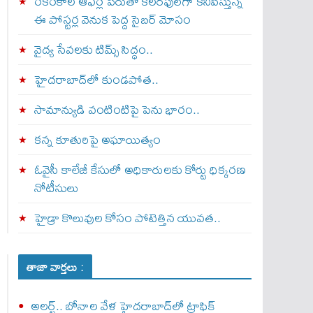
రకరకాల ఆఫర్ల పేరుతో కలర్‌ఫుల్‌గా కనిపిస్తున్న
ఈ పోస్టర్ల వెనుక పెద్ద సైబర్ మోసం
వైద్య సేవలకు టిమ్స్‌ సిద్ధం..
హైదరాబాద్‌లో కుండపోత..
సామాన్యుడి వంటింటిపై పెను భారం..
కన్న కూతురిపై అఘాయిత్యం
ఓవైసీ కాలేజీ కేసులో అధికారులకు కోర్టు ధిక్కరణ
నోటీసులు
హైడ్రా కొలువుల కోసం పోటెత్తిన యువత..
తాజా వార్తలు :
అలర్ట్‌.. బోనాల వేళ హైదరాబాద్‌లో ట్రాఫిక్‌