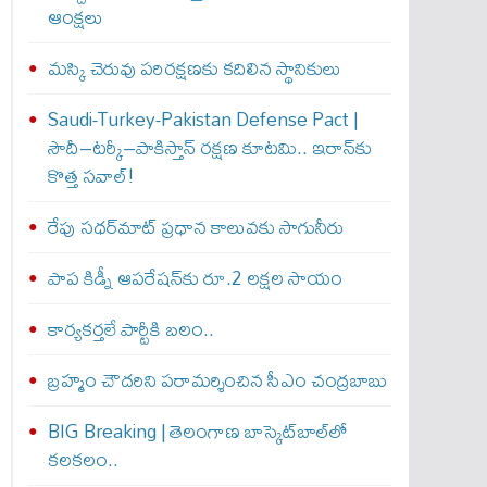
ఆంక్షలు
మస్కి చెరువు పరిరక్షణకు కదిలిన స్థానికులు
Saudi-Turkey-Pakistan Defense Pact |
సౌదీ–టర్కీ–పాకిస్తాన్ రక్షణ కూటమి.. ఇరాన్‌కు
కొత్త సవాల్!
రేపు సధర్‌మాట్‌ ప్రధాన కాలువకు సాగునీరు
పాప కిడ్నీ ఆపరేషన్‌కు రూ.2 లక్షల సాయం
కార్యకర్తలే పార్టీకి బలం..
బ్రహ్మం చౌదరిని పరామర్శించిన సీఎం చంద్రబాబు
BIG Breaking | తెలంగాణ బాస్కెట్‌బాల్‌లో
కలకలం..