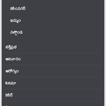
కరీంనగర్
ఖ‌మ్మం
నల్గొండ
భక్తిప్రభ
ఆదివారం
ఆరోగ్యం
సినిమా
కెరీర్