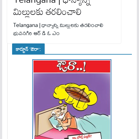
మిల్లులకు తరలించాలి
Telangana | ధాన్యాన్ని మిల్లులకు తరలించాలి
భువనగిరి ఆర్ డి ఓ ఎం
కార్టూన్ ‘ఔరా’: