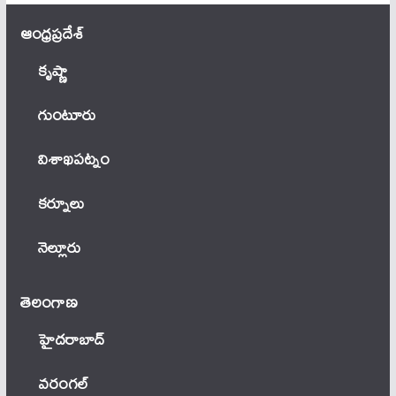
ఆంధ్ర‌ప్ర‌దేశ్
కృష్ణా
గుంటూరు
విశాఖపట్నం
కర్నూలు
నెల్లూరు
తెలంగాణ‌
హైదరాబాద్
వ‌రంగ‌ల్