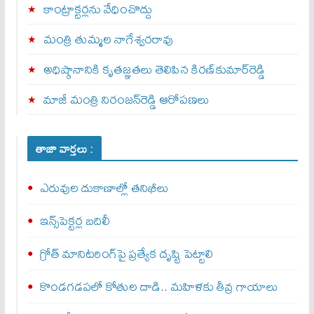
కాంట్రాక్టర్లను వేధించొద్దు
మంత్రి తుమ్మల నాగేశ్వరరావు
అధిష్ఠానానికి కృతజ్ఞతలు తెలిపిన కిరణ్‌కుమార్‌రెడ్డి
మాజీ మంత్రి నిరంజన్‌రెడ్డి ఆరోపణలు
తాజా వార్తలు :
ఎరువుల దుకాణాల్లో తనిఖీలు
ఇన్స్‌పెక్టర్ల బదిలీ
గ్రోత్ మానిటరింగ్‌పై ప్రత్యేక దృష్టి పెట్టాలి
కొండగడపలో కోతుల దాడి.. మహిళకు తీవ్ర గాయాలు