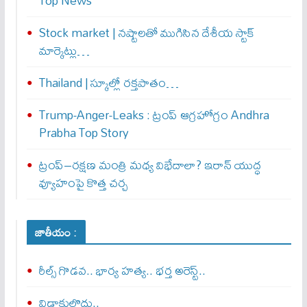
Top News
Stock market | నష్టాలతో ముగిసిన దేశీయ స్టాక్
మార్కెట్లు…
Thailand | స్కూల్లో రక్తపాతం…
Trump-Anger-Leaks : ట్రంప్ ఆగ్ర‌హోగ్రం Andhra
Prabha Top Story
ట్రంప్–రక్షణ మంత్రి మధ్య విభేదాలా? ఇరాన్ యుద్ధ
వ్యూహంపై కొత్త చర్చ
జాతీయం :
రీల్స్ గొడవ.. భార్య హత్య.. భర్త అరెస్ట్..
విడాకులొద్దు..