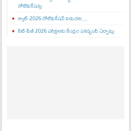
నోటిఫికేషన్లు
క్యాట్-2026 నోటిఫికేషన్ విడుదల…
నీట్-పీజీ 2026 పరీక్షలకు కేంద్రం పకడ్బందీ ఏర్పాట్లు