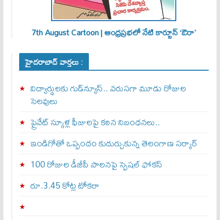
7th August Cartoon | ఆంధ్రప్రభలో నేటి కార్టూన్ ‘ఔరా’
హైదరాబాద్ వార్తలు :
విద్యార్థులకు గుడ్‌న్యూస్.. వరుసగా మూడు రోజుల
సెలవులు
ప్రైవేట్ స్కూళ్ల ఫీజులపై కఠిన నిబంధనలు..
ఇండిగోతో ఒప్పందం కుదుర్చుకున్న తెలంగాణ స‌ర్కార్
100 రోజుల డీజీపీ పాలనపై స్పెషల్ ఫోకస్
రూ.3.45 కోట్ల టోకరా