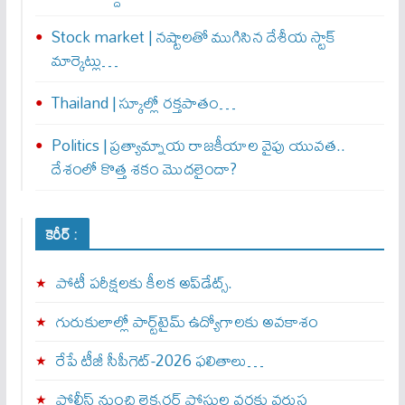
Stock market | నష్టాలతో ముగిసిన దేశీయ స్టాక్
మార్కెట్లు…
Thailand | స్కూల్లో రక్తపాతం…
Politics | ప్రత్యామ్నాయ రాజకీయాల వైపు యువత..
దేశంలో కొత్త శకం మొదలైందా?
కెరీర్ :
పోటీ పరీక్షలకు కీలక అప్‌డేట్స్.
గురుకులాల్లో పార్ట్‌టైమ్ ఉద్యోగాలకు అవకాశం
రేపే టీజీ సీపీగెట్‌-2026 ఫలితాలు…
పోలీస్ నుంచి లెక్చరర్ పోస్టుల వరకు వరుస