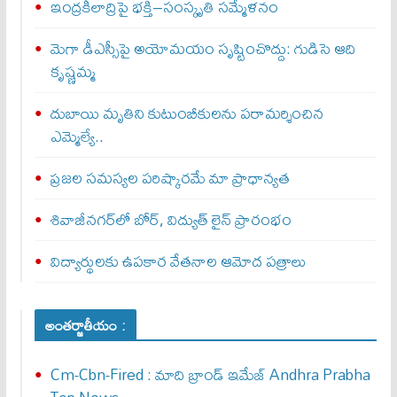
ఇంద్రకీలాద్రిపై భక్తి–సంస్కృతి సమ్మేళనం
మెగా డీఎస్సీపై అయోమయం సృష్టించొద్దు: గుడిసె ఆది
కృష్ణమ్మ
దుబాయి మృతిని కుటుంబీకులను పరామర్శించిన
ఎమ్మెల్యే..
ప్రజల సమస్యల పరిష్కారమే మా ప్రాధాన్యత
శివాజీనగర్‌లో బోర్, విద్యుత్ లైన్ ప్రారంభం
విద్యార్థులకు ఉపకార వేతనాల ఆమోద పత్రాలు
అంతర్జాతీయం :
Cm-Cbn-Fired : మాది బ్రాండ్ ఇమేజ్ Andhra Prabha