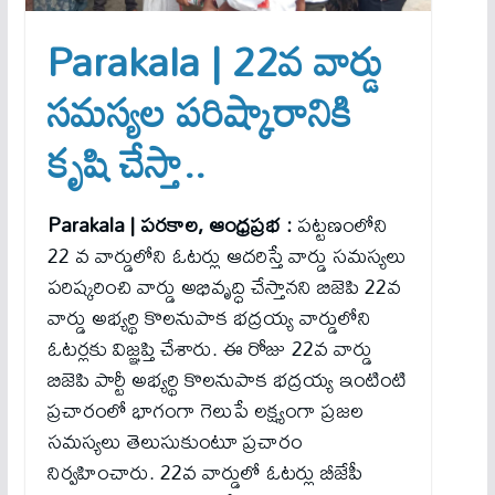
Parakala | 22వ వార్డు
సమస్యల పరిష్కారానికి
కృషి చేస్తా..
Parakala | పరకాల, ఆంధ్రప్రభ :
పట్టణంలోని
22 వ వార్డులోని ఓటర్లు ఆదరిస్తే వార్డు సమస్యలు
పరిష్కరించి వార్డు అభివృద్ధి చేస్తానని బిజెపి 22వ
వార్డు అభ్యర్థి కొలనుపాక భద్రయ్య వార్డులోని
ఓటర్లకు విజ్ఞప్తి చేశారు. ఈ రోజు 22వ వార్డు
బిజెపి పార్టీ అభ్యర్థి కొలనుపాక భద్రయ్య ఇంటింటి
ప్రచారంలో భాగంగా గెలుపే లక్ష్యంగా ప్రజల
సమస్యలు తెలుసుకుంటూ ప్రచారం
నిర్వహించారు. 22వ వార్డులో ఓటర్లు బీజేపీ