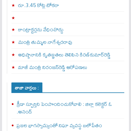
రూ.3.45 కోట్ల టోకరా
కాంట్రాక్టర్లను వేధించొద్దు
మంత్రి తుమ్మల నాగేశ్వరరావు
అధిష్ఠానానికి కృతజ్ఞతలు తెలిపిన కిరణ్‌కుమార్‌రెడ్డి
మాజీ మంత్రి నిరంజన్‌రెడ్డి ఆరోపణలు
తాజా వార్తలు :
క్రీడా స్ఫూర్తిని పెంపొందించుకోవాలి : జిల్లా కలెక్టర్ ఓ
.ఆనంద్
ప్రజల భాగస్వామ్యంతో నిఘా వ్యవస్థ బలోపేతం