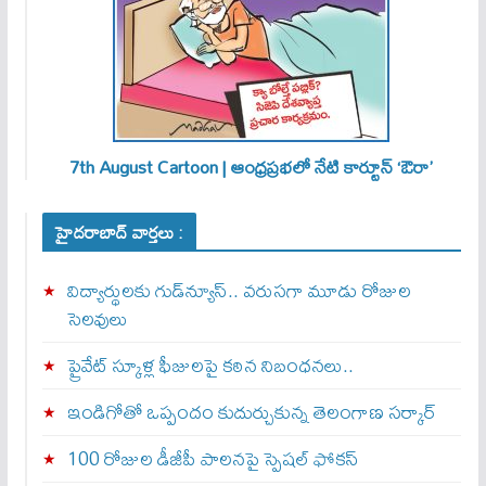
7th August Cartoon | ఆంధ్రప్రభలో నేటి కార్టూన్ ‘ఔరా’
హైదరాబాద్ వార్తలు :
విద్యార్థులకు గుడ్‌న్యూస్.. వరుసగా మూడు రోజుల
సెలవులు
ప్రైవేట్ స్కూళ్ల ఫీజులపై కఠిన నిబంధనలు..
ఇండిగోతో ఒప్పందం కుదుర్చుకున్న తెలంగాణ స‌ర్కార్
100 రోజుల డీజీపీ పాలనపై స్పెషల్ ఫోకస్