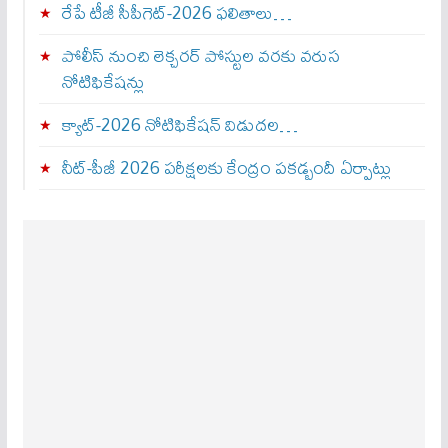
రేపే టీజీ సీపీగెట్‌-2026 ఫలితాలు…
పోలీస్ నుంచి లెక్చరర్ పోస్టుల వరకు వరుస
నోటిఫికేషన్లు
క్యాట్-2026 నోటిఫికేషన్ విడుదల…
నీట్-పీజీ 2026 పరీక్షలకు కేంద్రం పకడ్బందీ ఏర్పాట్లు