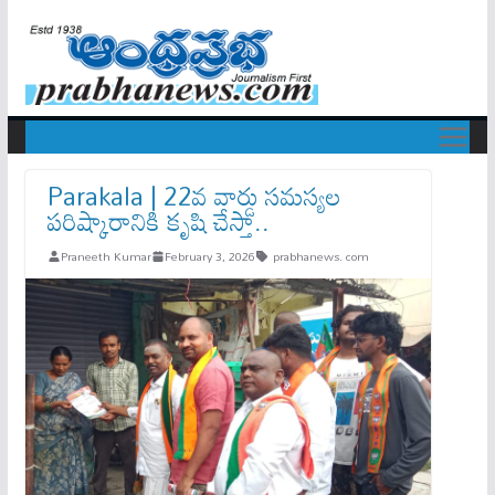
Parakala | 22వ వార్డు సమస్యల
పరిష్కారానికి కృషి చేస్తా..
Praneeth Kumar
February 3, 2026
prabhanews. com