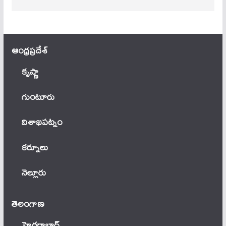
ఆంధ్ర‌ప్ర‌దేశ్
కృష్ణా
గుంటూరు
విశాఖపట్నం
కర్నూలు
నెల్లూరు
తెలంగాణ‌
హైదరాబాద్