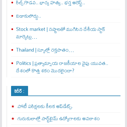
రీల్స్ గొడవ.. భార్య హత్య.. భర్త అరెస్ట్..
విడాకులొద్దు..
Stock market | నష్టాలతో ముగిసిన దేశీయ స్టాక్
మార్కెట్లు…
Thailand | స్కూల్లో రక్తపాతం…
Politics | ప్రత్యామ్నాయ రాజకీయాల వైపు యువత..
దేశంలో కొత్త శకం మొదలైందా?
కెరీర్ :
పోటీ పరీక్షలకు కీలక అప్‌డేట్స్.
గురుకులాల్లో పార్ట్‌టైమ్ ఉద్యోగాలకు అవకాశం