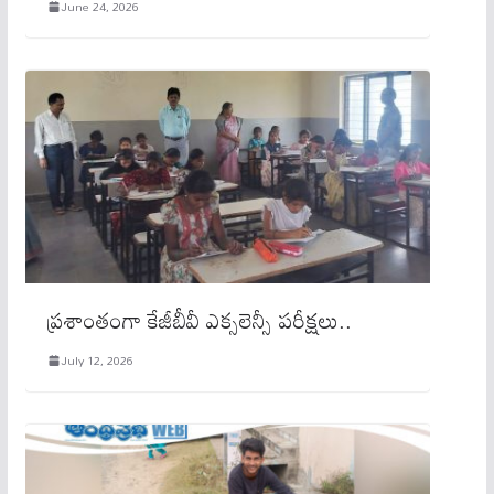
June 24, 2026
ప్రశాంతంగా కేజీబీవీ ఎక్సలెన్సీ పరీక్షలు..
July 12, 2026