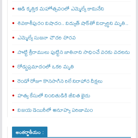
ఆడి కృత్తిక మహోత్సవంలో ఎమ్మెల్యే కామినేని
శివకాశీపురం విషాదం.. విద్యుత్ షాక్‌తో విద్యార్థిని మృతి..
ఎమ్మెల్యే సుజనా చౌదరి చొరవ
పొట్టి శ్రీరాములు పుట్టిన జాతినాది సాధించే వరకు వదలను
రోడ్డుప్రమాదంలో ఒకరి మృతి
రెండో రోజూ కొనసాగిన రిలే నిరాహార దీక్షలు
హత్య కేసులో నిందితుడికి జీవిత ఖైదు
విజయ డెయిరీలో అనూహ్య పరిణామం
అంతర్జాతీయం :