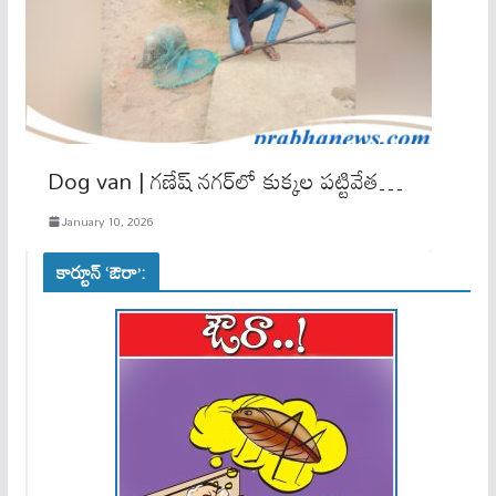
Dog van | గణేష్ నగర్‌లో కుక్కల పట్టివేత…
January 10, 2026
కార్టూన్ ‘ఔరా’: