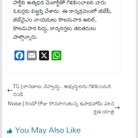
పార్టీని అత్యధిక మెజార్టీతో గెలిపించాలని వారు
ఓటర్లకు విజ్ఞప్తి చేశారు. ఈ కార్యక్రమంలో బీజేపీ,
బీజేవైఎం నాయకులు కొలనుపాక అనిల్,
కొలనుపాక సిద్దు, కార్యకర్తలు తదితరులు
పాల్గొన్నారు.
Fa
E
X
W
ce
m
ha
bo
ail
ts
ok
A
TG | కారణాలు చెప్పొద్దు.. అభ్యర్థులను గెలిపించుక
pp
రండి
Noise | రెండో రోజు కొనసాగుతున్న ఉపాధిహామీ పరిర
క్షణ యాత్ర
You May Also Like