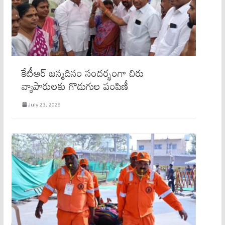
కేటీఆర్ జన్మదినం సందర్భంగా చిరు
వ్యాపారులకు గొడుగుల పంపిణీ
July 23, 2026