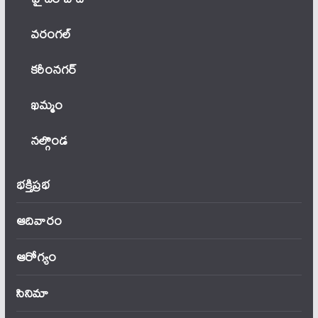
వ‌రంగ‌ల్
కరీంనగర్
ఖ‌మ్మం
నల్గొండ
భక్తిప్రభ
ఆదివారం
ఆరోగ్యం
సినిమా