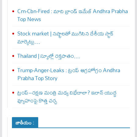
Cm-Cbn-Fired : మాది బ్రాండ్ ఇమేజ్ Andhra Prabha
Top News
Stock market | నష్టాలతో ముగిసిన దేశీయ స్టాక్
మార్కెట్లు…
Thailand | స్కూల్లో రక్తపాతం…
Trump-Anger-Leaks : ట్రంప్ ఆగ్ర‌హోగ్రం Andhra
Prabha Top Story
ట్రంప్–రక్షణ మంత్రి మధ్య విభేదాలా? ఇరాన్ యుద్ధ
వ్యూహంపై కొత్త చర్చ
జాతీయం :