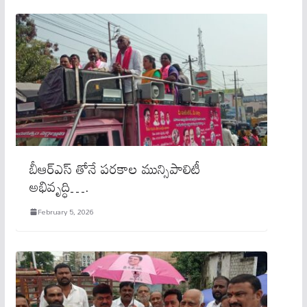
బీఆర్ఎస్ తోనే పరకాల మున్సిపాలిటీ
అభివృద్ధి….
February 5, 2026