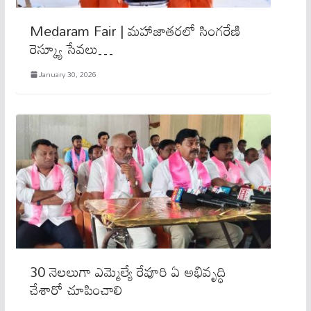
Medaram Fair | మహాజాతరలో సింగరేణి
రెస్క్యూ సేవలు…
January 30, 2026
30 నెలలుగా ఎమ్మెల్యే రేవూరి ఏ అభివృద్ధి
చేశారో చూపించాలి