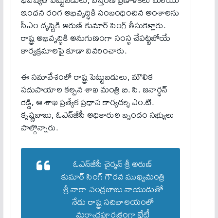
ఇంధన రంగ అభివృద్ధికి సంబంధించిన అంశాలను
సీఎం దృష్టికి అరుణ్ కుమార్ సింగ్ తీసుకెళ్లారు.
రాష్ట్ర అభివృద్ధికి అనుగుణంగా సంస్థ చేపట్టబోయే
కార్యక్రమాలపై కూడా వివరించారు.
ఈ సమావేశంలో రాష్ట్ర పెట్టుబడులు, మౌలిక
సదుపాయాల కల్పన శాఖ మంత్రి బి. సి. జనార్ధన్
రెడ్డి, ఆ శాఖ ప్రత్యేక ప్రధాన కార్యదర్శి ఎం.టి.
కృష్ణబాబు, ఓఎన్‌జీసీ అధికారుల బృందం సభ్యులు
పాల్గొన్నారు.
ఓఎన్‌జీసీ చైర్మన్ శ్రీ అరుణ్
కుమార్ సింగ్ గౌరవ ముఖ్యమంత్రి
శ్రీ నారా చంద్రబాబు నాయుడుతో
నేడు రాష్ట్ర సచివాలయంలో
మర్యాదపూర్వకంగా భేటీ