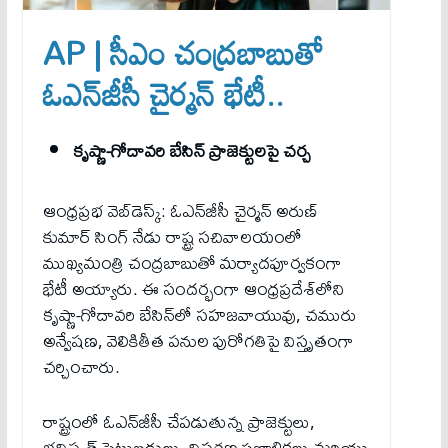
AP | సీఎం చంద్రబాబుతో
ఓఎన్‌జీసీ చైర్మన్ భేటీ..
కృష్ణా-గోదావ‌రి బేసిన్ ప్రాజెక్టులపై చర్చ
ఆంధ్రప్రభ వెబ్‌డెస్క్: ఓఎన్‌జీసీ చైర్మన్ అరుణ్
కుమార్ సింగ్ నేడు రాష్ట్ర సచివాలయంలో
ముఖ్యమంత్రి చంద్ర‌బాబుతో మర్యాదపూర్వకంగా
భేటీ అయ్యారు. ఈ సందర్భంగా ఆంధ్రప్రదేశ్‌లోని
కృష్ణా-గోదావరి బేసిన్‌లో సహజవాయువు, చమురు
అన్వేషణ, వెలికితీత పనుల పురోగతిపై విస్తృతంగా
చర్చించారు.
రాష్ట్రంలో ఓఎన్‌జీసీ చేపడుతున్న ప్రాజెక్టులు,
భవిష్యత్ పెట్టుబడులు, విస్తరణ ప్రణాళికలు మరియు