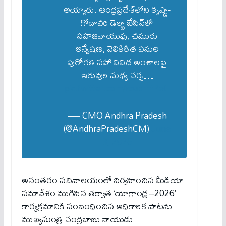
అయ్యారు. ఆంధ్రప్రదేశ్‌లోని కృష్ణా-
గోదావరి డెల్టా బేసిన్‌లో
సహజవాయువు, చమురు
అన్వేషణ, వెలికితీత పనుల
పురోగతి సహా వివిధ అంశాలపై
ఇరువురి మధ్య చర్చ…
pic.twitter.com/rcubrhfPeL
— CMO Andhra Pradesh
(@AndhraPradeshCM)
June
3, 2026
అనంతరం సచివాలయంలో నిర్వహించిన మీడియా
సమావేశం ముగిసిన తర్వాత ‘యోగాంధ్ర–2026’
కార్యక్రమానికి సంబంధించిన అధికారిక పాటను
ముఖ్యమంత్రి చంద్రబాబు నాయుడు