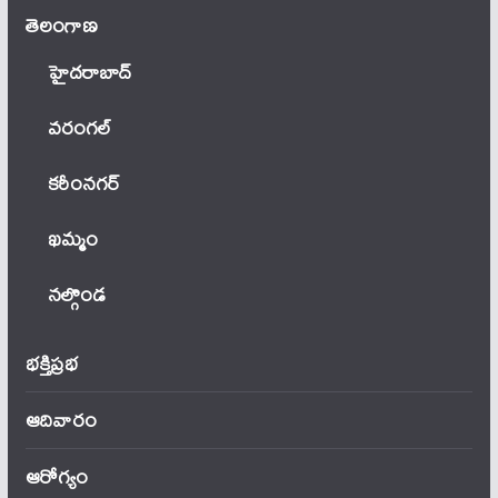
తెలంగాణ‌
హైదరాబాద్
వ‌రంగ‌ల్
కరీంనగర్
ఖ‌మ్మం
నల్గొండ
భక్తిప్రభ
ఆదివారం
ఆరోగ్యం