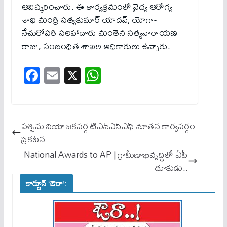
ఆవిష్కరించారు. ఈ కార్యక్రమంలో వైద్య ఆరోగ్య
శాఖ మంత్రి సత్యకుమార్ యాదవ్, యోగా-
నేచురోపతి సలహాదారు మంతెన సత్యనారాయణ
రాజు, సంబంధిత శాఖల అధికారులు ఉన్నారు.
Fa
E
X
W
ce
m
ha
bo
ail
ts
ok
A
పశ్చిమ నియోజకవర్గ టిఎన్ఎస్ఎఫ్ నూతన కార్యవర్గం
pp
ప్రకటన
National Awards to AP | గ్రామీణాభివృద్ధిలో ఏపీ
దూకుడు..
కార్టూన్ ‘ఔరా’: