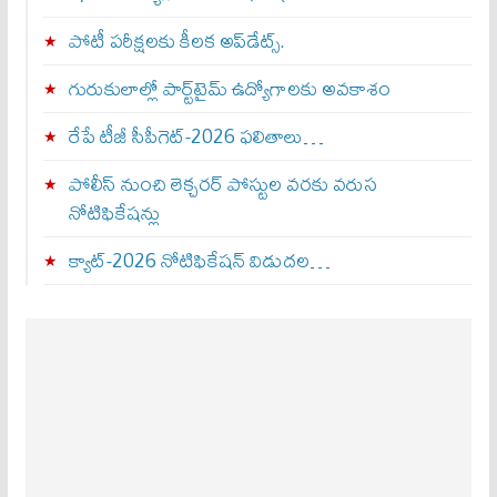
పోటీ పరీక్షలకు కీలక అప్‌డేట్స్.
గురుకులాల్లో పార్ట్‌టైమ్ ఉద్యోగాలకు అవకాశం
రేపే టీజీ సీపీగెట్‌-2026 ఫలితాలు…
పోలీస్ నుంచి లెక్చరర్ పోస్టుల వరకు వరుస
నోటిఫికేషన్లు
క్యాట్-2026 నోటిఫికేషన్ విడుదల…