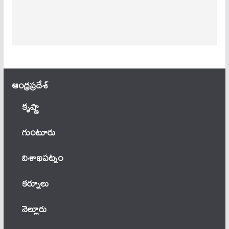
ఆంధ్ర‌ప్ర‌దేశ్
కృష్ణా
గుంటూరు
విశాఖపట్నం
కర్నూలు
నెల్లూరు