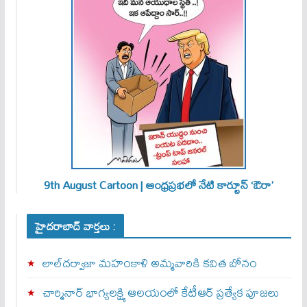
9th August Cartoon | ఆంధ్రప్రభలో నేటి కార్టూన్ ‘ఔరా’
హైదరాబాద్ వార్తలు :
లాల్‌దర్వాజా మహంకాళి అమ్మవారికి కవిత బోనం
చార్మినార్‌ భాగ్యలక్ష్మి ఆలయంలో కేటీఆర్ ప్రత్యేక పూజలు