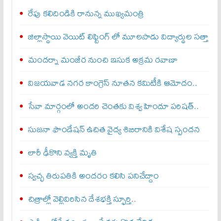
రేపు కలిదిండికి రానున్న ముఖ్యమంత్రి
జిల్లాస్థాయి వెయిట్ లిఫ్టింగ్ లో మూలపాడు విద్యార్థుల సత్తా
మందర్నా మంజీర నుంచి ఇసుక అక్రమ రవాణా
విజయవాడ నగర కాంగ్రెస్ నూతన కమిటీకి ఆమోదం..
సేవా మార్గంలో అందరి చెంతకు విశ్వ హిందూ పరిషత్..
సుజనా ఫౌండేషన్ ఉచిత వైద్య శిబిరానికి విశేష స్పందన
లారీ ఢీకొని వ్యక్తి మృతి
స్వచ్ఛ తిరుపతికి అందరం కలిసి పనిచేద్దాం
చిత్రాల్లో వెల్లివిరిసిన దేశభక్తి స్ఫూర్తి..