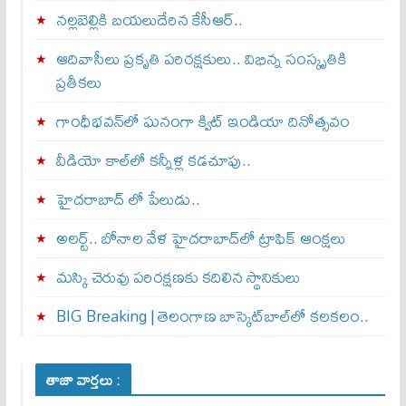
నల్లబెల్లికి బయలుదేరిన కేసీఆర్‌..
ఆదివాసీలు ప్రకృతి పరిరక్షకులు.. విభిన్న సంస్కృతికి
ప్రతీకలు
గాంధీభవన్‌లో ఘనంగా క్విట్‌ ఇండియా దినోత్సవం
వీడియో కాల్‌లో కన్నీళ్ల కడచూపు..
హైదరాబాద్ లో పేలుడు..
అలర్ట్‌.. బోనాల వేళ హైదరాబాద్‌లో ట్రాఫిక్‌ ఆంక్షలు
మస్కి చెరువు పరిరక్షణకు కదిలిన స్థానికులు
BIG Breaking | తెలంగాణ బాస్కెట్‌బాల్‌లో కలకలం..
తాజా వార్తలు :