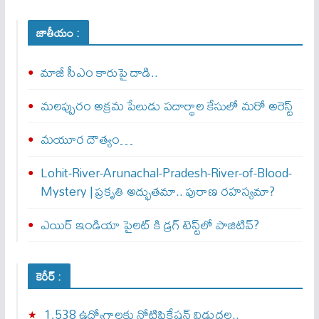
జాతీయం :
మాజీ సీఎం కారుపై దాడి..
మలప్పురం అక్రమ పేలుడు పదార్థాల కేసులో మరో అరెస్ట్‌
మయూర దౌత్యం…
Lohit-River-Arunachal-Pradesh-River-of-Blood-
Mystery | ప్రకృతి అద్భుతమా.. పురాణ రహస్యమా?
ఎయిర్‌ ఇండియా పైలట్‌ కి డ్రగ్‌ టెస్ట్‌లో పాజిటివ్‌?
కెరీర్ :
1,538 ఉద్యోగాలకు నోటిఫికేషన్ విడుదల..