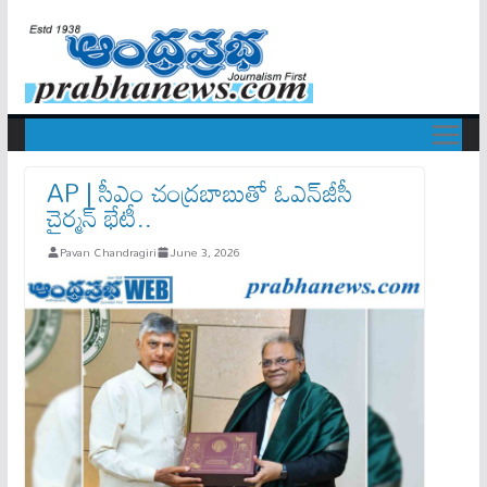
AP | సీఎం చంద్రబాబుతో ఓఎన్‌జీసీ
చైర్మన్ భేటీ..
Pavan Chandragiri
June 3, 2026