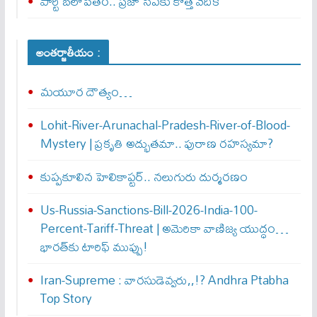
పార్టీ బలోపేతం.. ప్రజా సేవకు కొత్త వేదిక
అంతర్జాతీయం :
మయూర దౌత్యం…
Lohit-River-Arunachal-Pradesh-River-of-Blood-
Mystery | ప్రకృతి అద్భుతమా.. పురాణ రహస్యమా?
కుప్పకూలిన హెలికాప్టర్‌.. నలుగురు దుర్మరణం
Us-Russia-Sanctions-Bill-2026-India-100-
Percent-Tariff-Threat | అమెరికా వాణిజ్య యుద్ధం…
భారత్‌కు టారిఫ్ ముప్పు!
Iran-Supreme : వార‌సుడెవ్వ‌రు,,!? Andhra Ptabha
Top Story