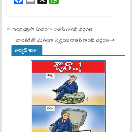
ce
m
ha
bo
ail
ts
ok
A
ఇంద్రవెల్లిలో ఘనంగా రాజీవ్ గాంధీ వర్ధంతి
pp
వాంకిడిలో ఘనంగా స్వర్గీయ రాజీవ్ గాంధీ వర్ధంతి
కార్టూన్ ‘ఔరా’: