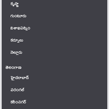
కృష్ణా
గుంటూరు
విశాఖపట్నం
కర్నూలు
నెల్లూరు
తెలంగాణ‌
హైదరాబాద్
వ‌రంగ‌ల్
కరీంనగర్