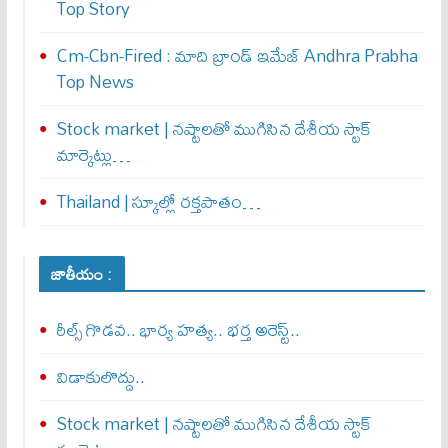
Top Story
Cm-Cbn-Fired : మాది బ్రాండ్ ఇమేజ్ Andhra Prabha
Top News
Stock market | నష్టాలతో ముగిసిన దేశీయ స్టాక్
మార్కెట్లు…
Thailand | స్కూల్లో రక్తపాతం…
జాతీయం :
రీల్స్ గొడవ.. భార్య హత్య.. భర్త అరెస్ట్..
విడాకులొద్దు..
Stock market | నష్టాలతో ముగిసిన దేశీయ స్టాక్