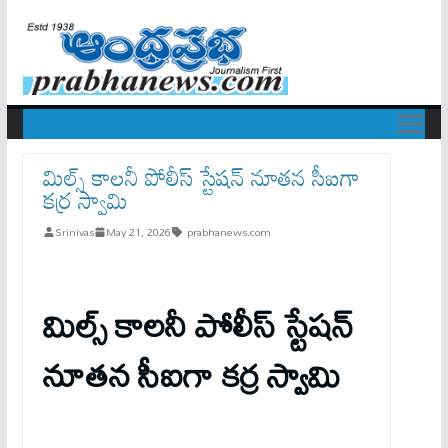
మిల్స్ కాలనీ పోలీస్ స్టేషన్ నూతన సీఐగా
కర్ర స్వామి
Srinivas
May 21, 2026
prabhanews.com
మిల్స్ కాలనీ పోలీస్ స్టేషన్
నూతన సీఐగా కర్ర స్వామి