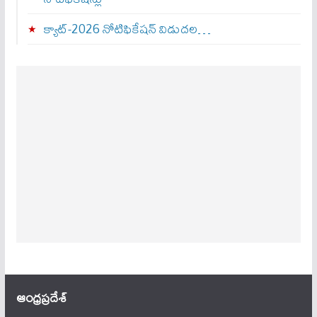
క్యాట్-2026 నోటిఫికేషన్ విడుదల…
ఆంధ్ర‌ప్ర‌దేశ్