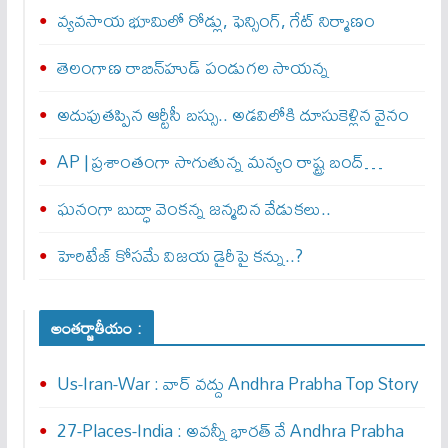
వ్యవసాయ భూమిలో రోడ్లు, ఫెన్సింగ్‌, గేట్‌ నిర్మాణం
తెలంగాణ రాబిన్‌హుడ్ పండుగల సాయన్న
అదుపుతప్పిన ఆర్టీసీ బస్సు.. అడవిలోకి దూసుకెళ్లిన వైనం
AP | ప్రశాంతంగా సాగుతున్న మన్యం రాష్ట్ర బంద్‌…
ఘనంగా బుద్ధా వెంకన్న జన్మదిన వేడుకలు..
హెరిటేజ్ కోసమే విజయ డైరీపై కన్ను..?
అంతర్జాతీయం :
Us-Iran-War : వార్ వ‌ద్దు Andhra Prabha Top Story
27-Places-India : అవ‌న్నీ భార‌త్ వే Andhra Prabha