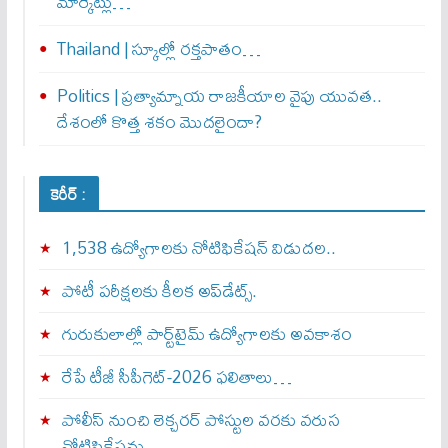
మార్కెట్లు…
Thailand | స్కూల్లో రక్తపాతం…
Politics | ప్రత్యామ్నాయ రాజకీయాల వైపు యువత..
దేశంలో కొత్త శకం మొదలైందా?
కెరీర్ :
1,538 ఉద్యోగాలకు నోటిఫికేషన్ విడుదల..
పోటీ పరీక్షలకు కీలక అప్‌డేట్స్.
గురుకులాల్లో పార్ట్‌టైమ్ ఉద్యోగాలకు అవకాశం
రేపే టీజీ సీపీగెట్‌-2026 ఫలితాలు…
పోలీస్ నుంచి లెక్చరర్ పోస్టుల వరకు వరుస
నోటిఫికేషన్లు