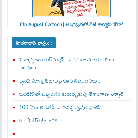
8th August Cartoon | ఆంధ్రప్రభలో నేటి కార్టూన్ ‘ఔరా’
హైదరాబాద్ వార్తలు :
విద్యార్థులకు గుడ్‌న్యూస్.. వరుసగా మూడు రోజుల
సెలవులు
ప్రైవేట్ స్కూళ్ల ఫీజులపై కఠిన నిబంధనలు..
ఇండిగోతో ఒప్పందం కుదుర్చుకున్న తెలంగాణ స‌ర్కార్
100 రోజుల డీజీపీ పాలనపై స్పెషల్ ఫోకస్
రూ.3.45 కోట్ల టోకరా