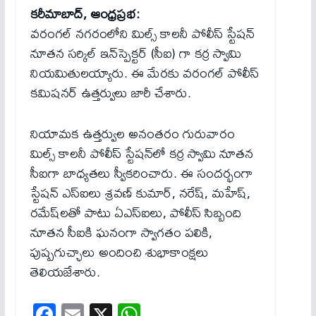
కరీమాబాద్, ఆంధ్రప్రభ:
వరంగల్ నగరంలోని మిల్స్ కాలనీ పోలీస్ స్టేషన్
నూతన సర్కిల్ ఇన్‌స్పెక్టర్ (సీఐ) గా కర్ర స్వామి
నియమితులయ్యారు. ఈ మేరకు వరంగల్ పోలీస్
కమిషనర్ ఉత్తర్వులు జారీ చేశారు.
నియామక ఉత్తర్వుల అనంతరం గురువారం
మిల్స్ కాలనీ పోలీస్ స్టేషన్‌లో కర్ర స్వామి నూతన
సీఐగా బాధ్యతలు స్వీకరించారు. ఈ సందర్భంగా
స్టేషన్ ఎస్ఐలు శ్రవణ్ కుమార్, నరేష్, మహేష్,
రమేష్‌లతో పాటు ఏఎస్ఐలు, పోలీస్ సిబ్బంది
నూతన సీఐకి ఘనంగా స్వాగతం పలికి,
పుష్పగుచ్ఛాలు అందించి శుభాకాంక్షలు
తెలియజేశారు.
Fa
E
X
W