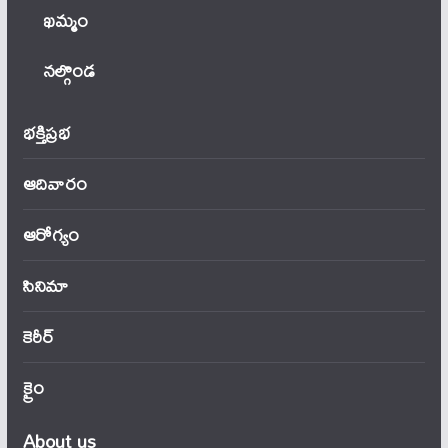
ఖ‌మ్మం
నల్గొండ
భక్తిప్రభ
ఆదివారం
ఆరోగ్యం
సినిమా
కెరీర్
క్రైం
About us