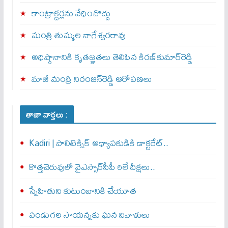
కాంట్రాక్టర్లను వేధించొద్దు
మంత్రి తుమ్మల నాగేశ్వరరావు
అధిష్ఠానానికి కృతజ్ఞతలు తెలిపిన కిరణ్‌కుమార్‌రెడ్డి
మాజీ మంత్రి నిరంజన్‌రెడ్డి ఆరోపణలు
తాజా వార్తలు :
Kadiri | పాలిటెక్నిక్ అధ్యాపకుడికి డాక్టరేట్..
కొత్తచెరువులో వైఎస్సార్‌సీపీ రిలే దీక్షలు..
స్నేహితుని కుటుంబానికి చేయూత‌
పండుగల సాయన్నకు ఘన నివాళులు