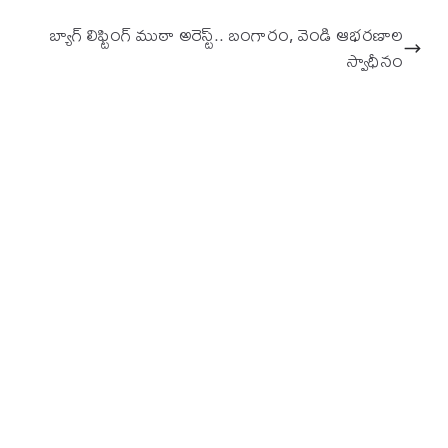
బ్యాగ్ లిఫ్టింగ్ ముఠా అరెస్ట్.. బంగారం, వెండి ఆభరణాల
స్వాధీనం