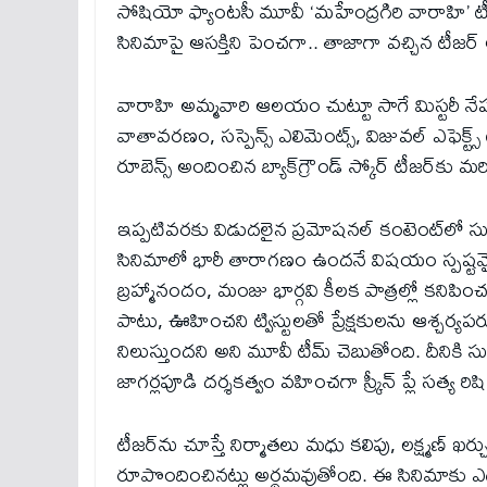
సోషియో ఫ్యాంటసీ మూవీ ‘మహేంద్రగిరి వారాహి’ టీజర్ 
సినిమాపై ఆసక్తిని పెంచగా.. తాజాగా వచ్చిన టీ
వారాహి అమ్మవారి ఆలయం చుట్టూ సాగే మిస్టరీ నే
వాతావరణం, సస్పెన్స్‌ ఎలిమెంట్స్, విజువల్ ఎఫెక్ట్
రూబెన్స్ అందించిన బ్యాక్‌గ్రౌండ్ స్కోర్ టీజర్‌కు 
ఇప్పటివరకు విడుదలైన ప్రమోషనల్ కంటెంట్‌లో సు
సినిమాలో భారీ తారాగణం ఉందనే విషయం స్పష్టమైంద
బ్రహ్మానందం, మంజు భార్గవి కీలక పాత్రల్లో కన
పాటు, ఊహించని ట్విస్టులతో ప్రేక్షకులను ఆశ్చర్యపరుస్
నిలుస్తుందని అని మూవీ టీమ్ చెబుతోంది. దీనికి స
జాగర్లపూడి దర్శకత్వం వహించగా స్క్రీన్ ప్లే సత్య ర
టీజర్‌ను చూస్తే నిర్మాతలు మధు కలిపు, లక్ష్మణ్ ఖర్
రూపొందించినట్లు అర్థమవుతోంది. ఈ సినిమాకు ఎడిట