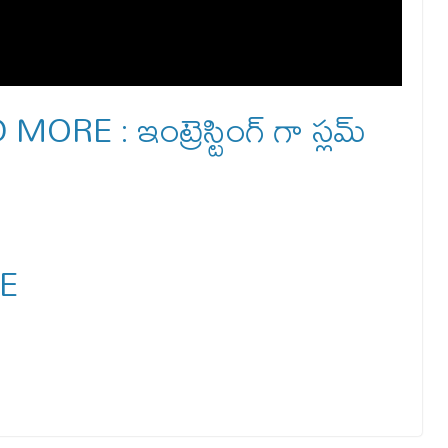
 : ఇంట్రెస్టింగ్ గా స్ల‌మ్
E