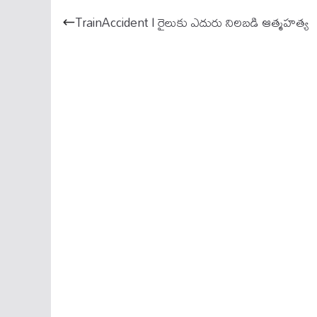
ok
A
TrainAccident I రైలుకు ఎదురు నిలబడి ఆత్మహత్య
pp