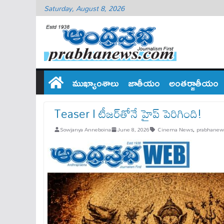
Saturday, August 8, 2026
ముఖ్యాంశాలు
జాతీయం
అంతర్జాతీయం
Teaser I టీజర్‌తోనే హైప్ పెరిగింది!
Sowjanya Anneboina
June 8, 2026
Cinema News
,
prabhanew