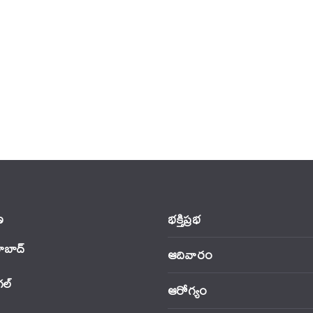
‌
భక్తిప్రభ
ాబాద్
ఆదివారం
‌ల్
ఆరోగ్యం