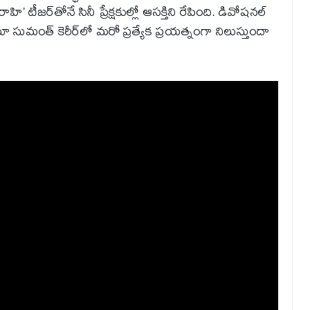
’ టీజర్‌తోనే సినీ ప్రేక్షకుల్లో ఆసక్తిని రేపింది. డివోషనల్
మా సుమంత్ కెరీర్‌లో మరో ప్రత్యేక ప్రయత్నంగా నిలుస్తుందా