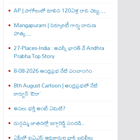
AP | పాగోలులో కూలిన 120ఏళ్ల రావి చెట్టు…
Mangapuram | సెక్యూరిటీ గార్డు దారుణ
హత్య…
27-Places-India : అవ‌న్నీ భార‌త్ వే Andhra
Prabha Top Story
8-08-2026 ఆంధ్రప్రభ నేటి పంచాంగం
8th August Cartoon | ఆంధ్రప్రభలో నేటి
కార్టూన్ ‘ఔరా’
అసలు భక్తి అంటే ఏమిటి?
దుర్గమ్మ జాతరల్లో జగ్గారెడ్డి సందడి..
ఏపీలో ఐఏఎస్ అధికారుల భారీ బదిలీలు