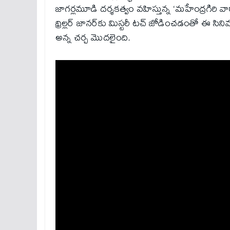
జాగర్లమూడి దర్శకత్వం వహిస్తున్న ‘మహేంద్రగిరి వారాహి
థ్రిల్లర్ జానర్‌కు మిస్టరీ టచ్ జోడించడంతో ఈ సిని
అన్న చర్చ మొదలైంది.