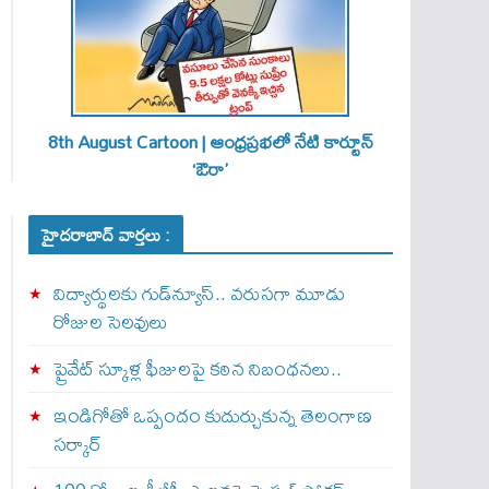
8th August Cartoon | ఆంధ్రప్రభలో నేటి కార్టూన్
‘ఔరా’
హైదరాబాద్ వార్తలు :
విద్యార్థులకు గుడ్‌న్యూస్.. వరుసగా మూడు
రోజుల సెలవులు
ప్రైవేట్ స్కూళ్ల ఫీజులపై కఠిన నిబంధనలు..
ఇండిగోతో ఒప్పందం కుదుర్చుకున్న తెలంగాణ
స‌ర్కార్