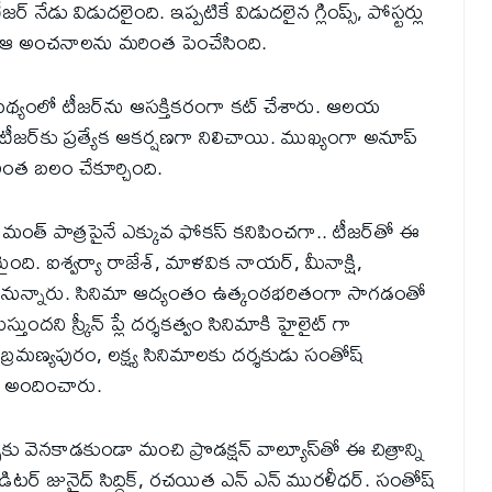
నేడు విడుదలైంది. ఇప్పటికే విడుదలైన గ్లింప్స్, పోస్టర్లు
జర్ ఆ అంచనాలను మరింత పెంచేసింది.
పథ్యంలో టీజర్‌ను ఆసక్తికరంగా కట్ చేశారు. ఆలయ
స్ టీజర్‌కు ప్రత్యేక ఆకర్షణగా నిలిచాయి. ముఖ్యంగా అనూప్
మరింత బలం చేకూర్చింది.
మంత్ పాత్రపైనే ఎక్కువ ఫోకస్ కనిపించగా.. టీజర్‌తో ఈ
ి. ఐశ్వర్యా రాజేశ్, మాళవిక నాయర్, మీనాక్షి,
ిపించనున్నారు. సినిమా ఆద్యంతం ఉత్కంఠభరితంగా సాగడంతో
తుందని స్క్రీన్ ప్లే దర్శకత్వం సినిమాకి హైలైట్ గా
ుబ్రమణ్యపురం, లక్ష్య సినిమాలకు దర్శకుడు సంతోష్
ిషి అందించారు.
చుకు వెనకాడకుండా మంచి ప్రొడక్షన్ వాల్యూస్‌తో ఈ చిత్రాన్ని
ర్‌ జునైద్ సిద్ధిక్, రచయిత ఎన్‌ ఎన్‌ మురళీధర్. సంతోష్