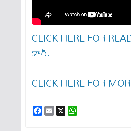
CLICK HERE FOR READ MORE
డాగ్..
CLICK HERE FOR MOR
Fa
E
X
W
ce
m
ha
bo
ail
ts