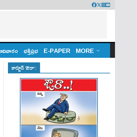
ఆదివారం
భక్తిప్రభ
E-PAPER
MORE
కార్టూన్ ‘ఔరా’: