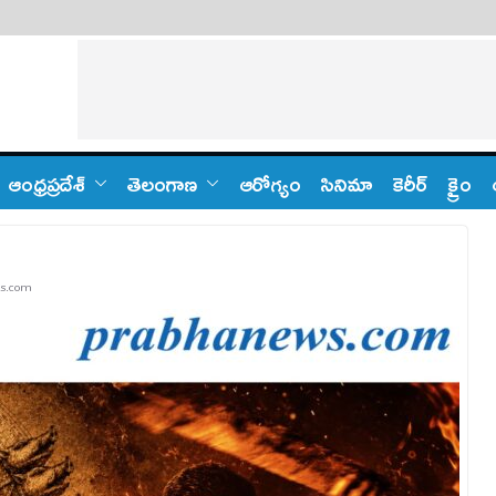
ఆంధ్ర‌ప్ర‌దేశ్
తెలంగాణ‌
ఆరోగ్యం
సినిమా
కెరీర్
క్రైం
s.com