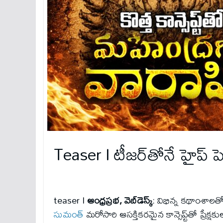
Teaser I టీజర్‌తోనే హైప్ పె
teaser I
ఆంధ్రప్రభ, వెబ్‌డెస్క్‌
: విభిన్న కథాంశా
సుమంత్
మరోసారి ఆసక్తికరమైన కాన్సెప్ట్‌తో ప్రే