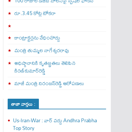
100 రోజుల డీజీపీ పాలనపై స్పెషల్ ఫోకస్
రూ.3.45 కోట్ల టోకరా
కాంట్రాక్టర్లను వేధించొద్దు
మంత్రి తుమ్మల నాగేశ్వరరావు
అధిష్ఠానానికి కృతజ్ఞతలు తెలిపిన
కిరణ్‌కుమార్‌రెడ్డి
మాజీ మంత్రి నిరంజన్‌రెడ్డి ఆరోపణలు
తాజా వార్తలు :
Us-Iran-War : వార్ వ‌ద్దు Andhra Prabha
Top Story