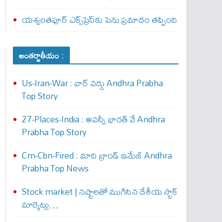
యశ్వంతపూర్ ఎక్స్‌ప్రెస్‌కు పెను ప్రమాదం తప్పింది
అంతర్జాతీయం :
Us-Iran-War : వార్ వ‌ద్దు Andhra Prabha
Top Story
27-Places-India : అవ‌న్నీ భార‌త్ వే Andhra
Prabha Top Story
Cm-Cbn-Fired : మాది బ్రాండ్ ఇమేజ్ Andhra
Prabha Top News
Stock market | నష్టాలతో ముగిసిన దేశీయ స్టాక్
మార్కెట్లు…