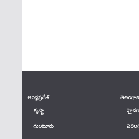
ఆంధ్ర‌ప్ర‌దేశ్
తెలంగాణ
కృష్ణా
హైదర
గుంటూరు
వ‌రంగ