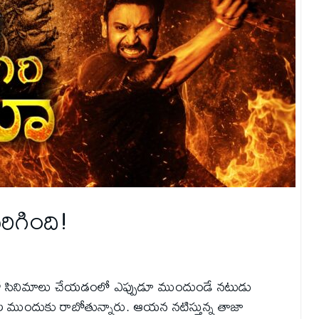
రిగింది!
లతో సినిమాలు చేయడంలో ఎప్పుడూ ముందుండే నటుడు
క్షకుల ముందుకు రాబోతున్నారు. ఆయన నటిస్తున్న తాజా