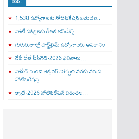
కెరీర్ :
1,538 ఉద్యోగాలకు నోటిఫికేషన్ విడుదల..
పోటీ పరీక్షలకు కీలక అప్‌డేట్స్.
గురుకులాల్లో పార్ట్‌టైమ్ ఉద్యోగాలకు అవకాశం
రేపే టీజీ సీపీగెట్‌-2026 ఫలితాలు…
పోలీస్ నుంచి లెక్చరర్ పోస్టుల వరకు వరుస
నోటిఫికేషన్లు
క్యాట్-2026 నోటిఫికేషన్ విడుదల…