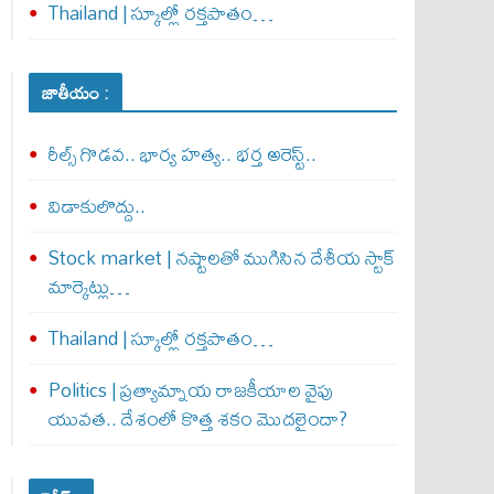
Thailand | స్కూల్లో రక్తపాతం…
జాతీయం :
రీల్స్ గొడవ.. భార్య హత్య.. భర్త అరెస్ట్..
విడాకులొద్దు..
Stock market | నష్టాలతో ముగిసిన దేశీయ స్టాక్
మార్కెట్లు…
Thailand | స్కూల్లో రక్తపాతం…
Politics | ప్రత్యామ్నాయ రాజకీయాల వైపు
యువత.. దేశంలో కొత్త శకం మొదలైందా?