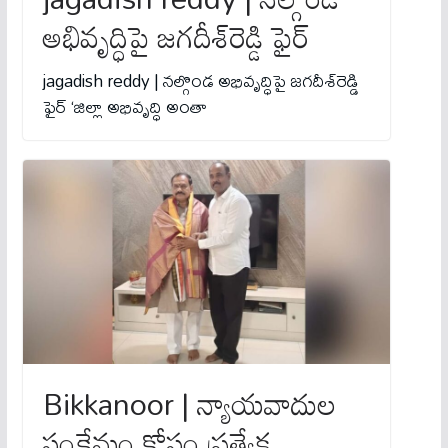
అభివృద్ధిపై జగదీశ్‌రెడ్డి ఫైర్
jagadish reddy | నల్గొండ అభివృద్ధిపై జగదీశ్‌రెడ్డి
ఫైర్ ‘జిల్లా అభివృద్ధి అంతా
Bikkanoor | న్యాయవాదుల
సంక్షేమం కోసం ప్రత్యేక