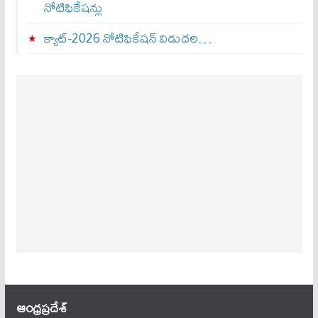
నోటిఫికేషన్లు
క్యాట్-2026 నోటిఫికేషన్ విడుదల…
ఆంధ్ర‌ప్ర‌దేశ్