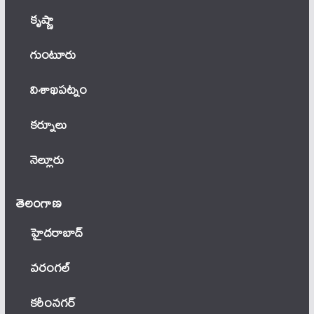
కృష్ణా
గుంటూరు
విశాఖపట్నం
కర్నూలు
నెల్లూరు
తెలంగాణ‌
హైదరాబాద్
వ‌రంగ‌ల్
కరీంనగర్