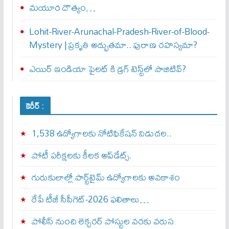
మయూర దౌత్యం…
Lohit-River-Arunachal-Pradesh-River-of-Blood-
Mystery | ప్రకృతి అద్భుతమా.. పురాణ రహస్యమా?
ఎయిర్‌ ఇండియా పైలట్‌ కి డ్రగ్‌ టెస్ట్‌లో పాజిటివ్‌?
కెరీర్ :
1,538 ఉద్యోగాలకు నోటిఫికేషన్ విడుదల..
పోటీ పరీక్షలకు కీలక అప్‌డేట్స్.
గురుకులాల్లో పార్ట్‌టైమ్ ఉద్యోగాలకు అవకాశం
రేపే టీజీ సీపీగెట్‌-2026 ఫలితాలు…
పోలీస్ నుంచి లెక్చరర్ పోస్టుల వరకు వరుస