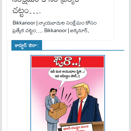
చట్టం….
Bikkanoor | న్యాయవాదుల సంక్షేమం కోసం
ప్రత్యేక చట్టం…. Bikkanoor | బిక్కనూర్,
కార్టూన్ ‘ఔరా’: