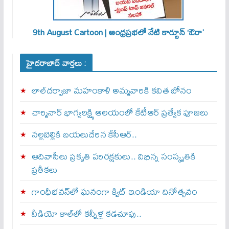
9th August Cartoon | ఆంధ్రప్రభలో నేటి కార్టూన్ ‘ఔరా’
హైదరాబాద్ వార్తలు :
లాల్‌దర్వాజా మహంకాళి అమ్మవారికి కవిత బోనం
చార్మినార్‌ భాగ్యలక్ష్మి ఆలయంలో కేటీఆర్ ప్రత్యేక పూజలు
నల్లబెల్లికి బయలుదేరిన కేసీఆర్‌..
ఆదివాసీలు ప్రకృతి పరిరక్షకులు.. విభిన్న సంస్కృతికి
ప్రతీకలు
గాంధీభవన్‌లో ఘనంగా క్విట్‌ ఇండియా దినోత్సవం
వీడియో కాల్‌లో కన్నీళ్ల కడచూపు..