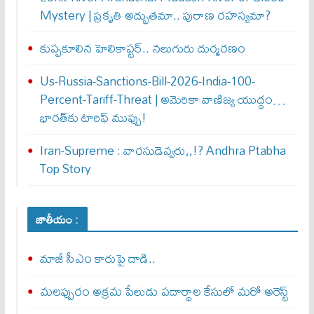
Mystery | ప్రకృతి అద్భుతమా.. పురాణ రహస్యమా?
కుప్పకూలిన హెలికాప్టర్‌.. నలుగురు దుర్మరణం
Us-Russia-Sanctions-Bill-2026-India-100-
Percent-Tariff-Threat | అమెరికా వాణిజ్య యుద్ధం…
భారత్‌కు టారిఫ్ ముప్పు!
Iran-Supreme : వార‌సుడెవ్వ‌రు,,!? Andhra Ptabha
Top Story
జాతీయం :
మాజీ సీఎం కారుపై దాడి..
మలప్పురం అక్రమ పేలుడు పదార్థాల కేసులో మరో అరెస్ట్‌