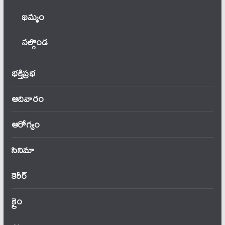
ఖ‌మ్మం
నల్గొండ
భక్తిప్రభ
ఆదివారం
ఆరోగ్యం
సినిమా
కెరీర్
క్రైం