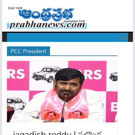
PCC President
jagadish reddy | నల్గొండ