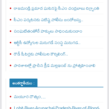
రాజమండ్రి ప్రమాద ఘటనపై సీఎం చంద్రబాబు దిగ్భ్రాంతి
సీఎం పర్యటనకు పటిష్ట పోలీసు బందోబస్తు..
సంఘటితంతోనే హక్కులు సాధించుకుందాం
ఆర్టీసీ ఉద్యోగుల మనుగడే సంస్థ మనుగడ..
రౌడీ షీటర్లకు పోలీసుల కౌన్సిలింగ్‌..
పాఠశాలల్లో ప్రాచీన క్రీడ మల్లఖంబ్ ను ప్రోత్సహించాలి
అంతర్జాతీయం :
మయూర దౌత్యం…
Lohit-River-Arunachal-Pradesh-River-of-Blood-