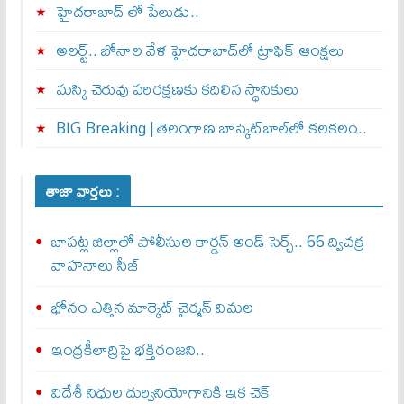
హైదరాబాద్ లో పేలుడు..
అలర్ట్‌.. బోనాల వేళ హైదరాబాద్‌లో ట్రాఫిక్‌ ఆంక్షలు
మస్కి చెరువు పరిరక్షణకు కదిలిన స్థానికులు
BIG Breaking | తెలంగాణ బాస్కెట్‌బాల్‌లో కలకలం..
తాజా వార్తలు :
బాపట్ల జిల్లాలో పోలీసుల కార్డన్‌ అండ్‌ సెర్చ్‌.. 66 ద్విచక్ర
వాహనాలు సీజ్‌
భోనం ఎత్తిన మార్కెట్ చైర్మన్ విమల
ఇంద్రకీలాద్రిపై భక్తిరంజని..
విదేశీ నిధుల దుర్వినియోగానికి ఇక చెక్‌