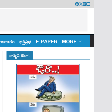
ఆదివారం
భక్తిప్రభ
E-PAPER
MORE
కార్టూన్ ‘ఔరా’: