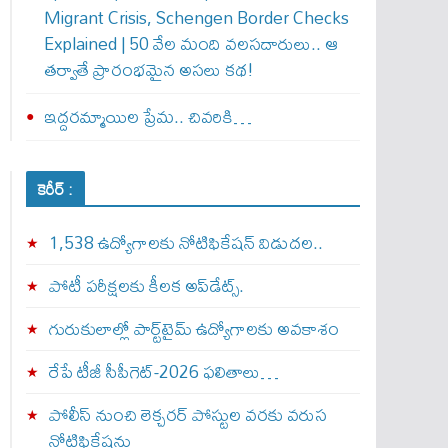
Migrant Crisis, Schengen Border Checks
Explained | 50 వేల మంది వలసదారులు.. ఆ
తర్వాతే ప్రారంభ‌మైన అసలు కథ!
ఇద్దరమ్మాయిల ప్రేమ.. చివరికి…
కెరీర్ :
1,538 ఉద్యోగాలకు నోటిఫికేషన్ విడుదల..
పోటీ పరీక్షలకు కీలక అప్‌డేట్స్.
గురుకులాల్లో పార్ట్‌టైమ్ ఉద్యోగాలకు అవకాశం
రేపే టీజీ సీపీగెట్‌-2026 ఫలితాలు…
పోలీస్ నుంచి లెక్చరర్ పోస్టుల వరకు వరుస
నోటిఫికేషన్లు