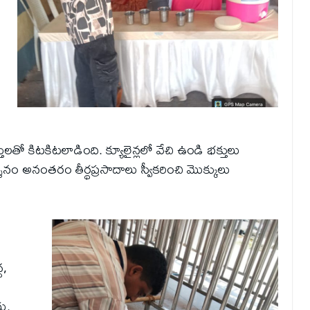
కిటకిటలాడింది. క్యూలైన్లలో వేచి ఉండి భక్తులు
దర్శనం అనంతరం తీర్థప్రసాదాలు స్వీకరించి మొక్కులు
ద,
ు.