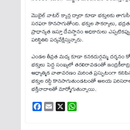
మొబైల్ వాటర్ క్యాన్ల ద్వారా కూడా భక్తులకు తాగునీ
సరఫరా కొనసాగుతోంది. భక్తుల సౌకర్యాలు, భద్రత
ప్రాధాన్యత ఇస్తూ దేవస్థానం అధికారులు ఎప్పటికప్ప
పరిస్థితిని పర్యవేక్షిస్తున్నారు.
ఎండల తీవ్రత మధ్య కూడా కనకదుర్గమ్మ దర్శనం 
భక్తులు పెద్ద సంఖ్యలో తరలిరావడంతో ఇంద్రకీలాద్రి
ఆధ్యాత్మిక వాతావరణం మరింత ప్రస్ఫుటంగా కనిపిస్
భక్తుల రద్దీ కొనసాగుతుండటంతో ఆలయ పరిసరా
భక్తినాదాలతో మార్మోగుతున్నాయి.
Fa
E
X
W
ce
m
ha
bo
ail
ts