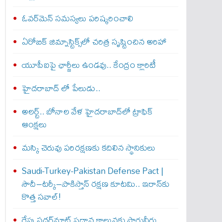
ఓవర్‌మెన్‌ సమస్యలు పరిష్కరించాలి
ఏరోబిక్‌ జిమ్నాస్టిక్స్‌లో చరిత్ర సృష్టించిన అరిహా
యూపీఐపై ఛార్జీలు ఉండవు.. కేంద్రం క్లారిటీ
హైదరాబాద్ లో పేలుడు..
అలర్ట్‌.. బోనాల వేళ హైదరాబాద్‌లో ట్రాఫిక్‌
ఆంక్షలు
మస్కి చెరువు పరిరక్షణకు కదిలిన స్థానికులు
Saudi-Turkey-Pakistan Defense Pact |
సౌదీ–టర్కీ–పాకిస్తాన్ రక్షణ కూటమి.. ఇరాన్‌కు
కొత్త సవాల్!
రేపు సధర్‌మాట్‌ ప్రధాన కాలువకు సాగునీరు