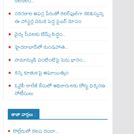
కలకలం..
రకరకాల ఆఫర్ల పేరుతో కలర్‌ఫుల్‌గా కనిపిస్తున్న
ఈ పోస్టర్ల వెనుక పెద్ద సైబర్ మోసం
వైద్య సేవలకు టిమ్స్‌ సిద్ధం..
హైదరాబాద్‌లో కుండపోత..
సామాన్యుడి వంటింటిపై పెను భారం..
కన్న కూతురిపై అఘాయిత్యం
ఓవైసీ కాలేజీ కేసులో అధికారులకు కోర్టు ధిక్కరణ
నోటీసులు
తాజా వార్తలు :
కొల్లేరులో కలప దందా..