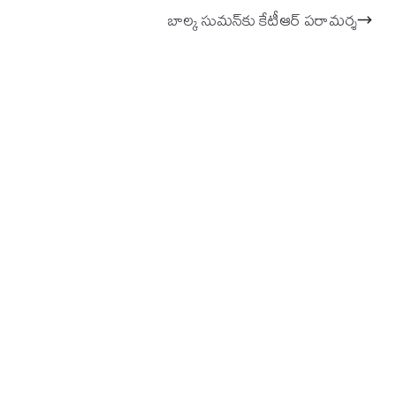
బాల్క సుమన్‌కు కేటీఆర్ పరామర్శ‌