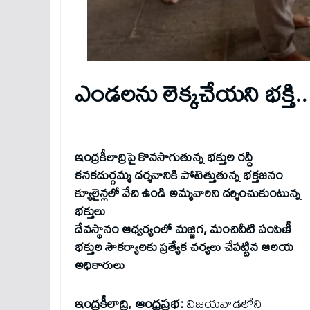
ఎండలను లెక్కచేయని భక్తి..
ఇంద్రకీలాద్రిపై కొనసాగుతున్న భక్తుల రద్దీ
కనకదుర్గమ్మ దర్శనానికి పోటెత్తుతున్న భక్తజనం
క్యూలైన్లలో వేచి ఉండి అమ్మవారిని దర్శించుకుంటున్న
భక్తులు
దేవస్థానం ఆధ్వర్యంలో మజ్జిగ, మంచినీటి పంపిణీ
భక్తుల సౌకర్యాలకు ప్రత్యేక చర్యలు చేపట్టిన ఆలయ
అధికారులు
ఇంద్రకీలాద్రి, ఆంధ్రప్రభ:
విజయవాడలోని