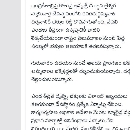
ఇంద్రకీలాద్రిపై కొలువై ఉన్న శ్రీ దుర్గామల్లేశ్వర
స్వామివార్ల దేవస్థానంలోని కనకదుర్గమ్మవారి
దర్శనానికి భక్తుల రద్దీ కొనసాగుతోంది. వేసవి
ఎండలు తీవ్రంగా ఉన్నప్పటికీ వాటిని
లెక్కచేయకుండా రాష్ట్రం నలుమూలల నుంచి పెద్ద
సంఖ్యలో భక్తులు ఆలయానికి తరలివస్తున్నారు.
గురువారం ఉదయం నుంచే ఆలయ ప్రాంగణం భక్తులతో 
అమ్మవారిని భక్తిశ్రద్ధలతో దర్శించుకుంటున్నారు. 
చెల్లించుకుంటున్నారు.
ఎండ తీవ్రత దృష్ట్యా భక్తులకు ఎలాంటి ఇబ్బందులు
కలగకుండా దేవస్థానం ప్రత్యేక ఏర్పాట్లు చేసింది.
కార్యనిర్వహణ అధికారి ఆదేశాల మేరకు క్యూలైన్ల వద్
ప్రధాన మార్గాల్లో చలివేంద్రాలు ఏర్పాటు చేసి
నిరంతరాయంగా మజ్జిగ, మంచినీటిని అందిస్తున్నార