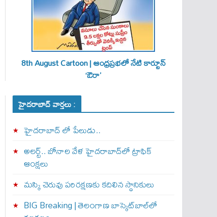
8th August Cartoon | ఆంధ్రప్రభలో నేటి కార్టూన్
‘ఔరా’
హైదరాబాద్ వార్తలు :
హైదరాబాద్ లో పేలుడు..
అలర్ట్‌.. బోనాల వేళ హైదరాబాద్‌లో ట్రాఫిక్‌
ఆంక్షలు
మస్కి చెరువు పరిరక్షణకు కదిలిన స్థానికులు
BIG Breaking | తెలంగాణ బాస్కెట్‌బాల్‌లో