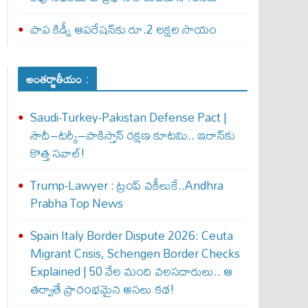
పాప కిడ్నీ ఆపరేషన్‌కు రూ.2 లక్షల సాయం
అంతర్జాతీయం :
Saudi-Turkey-Pakistan Defense Pact |
సౌదీ–టర్కీ–పాకిస్తాన్ రక్షణ కూటమి.. ఇరాన్‌కు
కొత్త సవాల్!
Trump-Lawyer : ట్రంప్ వ‌కీలుకే..Andhra
Prabha Top News
Spain Italy Border Dispute 2026: Ceuta
Migrant Crisis, Schengen Border Checks
Explained | 50 వేల మంది వలసదారులు.. ఆ
తర్వాతే ప్రారంభ‌మైన అసలు కథ!