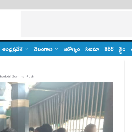
ఆంధ్ర‌ప్ర‌దేశ్
తెలంగాణ‌
ఆరోగ్యం
సినిమా
కెరీర్
క్రైం
akeeladri Summer-Rush