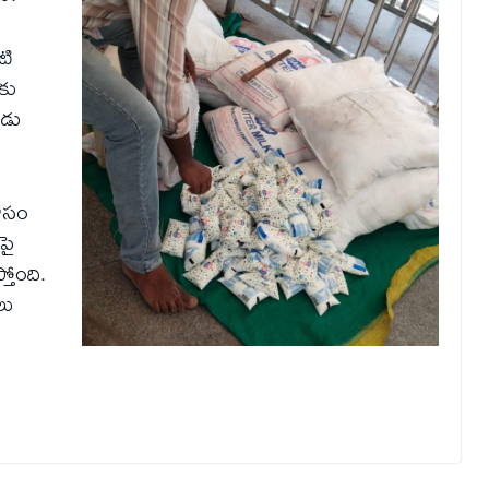
టి
కు
ుడు
కోసం
పై
తోంది.
లు