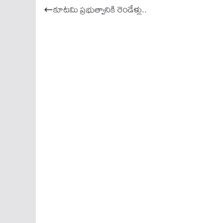
ok
A
కూటమి ప్రభుత్వానికి రెండేళ్లు..
pp