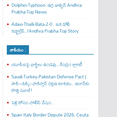
Dolphin-Typhoon :ఉగ్ర డాల్ఫిన్ Andhra
Prabha Top News
Adavi-Thalli-Bata-2-0 : ఇక డోలీ
క‌ష్టాల్లేవ్..!Andhra Prabha Top Story
జాతీయం :
యూపీఐపై ఛార్జీలు ఉండవు.. కేంద్రం క్లారిటీ
Saudi-Turkey-Pakistan Defense Pact |
సౌదీ–టర్కీ–పాకిస్తాన్ రక్షణ కూటమి.. ఇరాన్‌కు
కొత్త సవాల్!
పెళ్లి కోసం పోలీస్ వేషం..
Spain Italy Border Dispute 2026: Ceuta