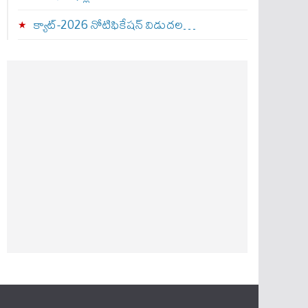
క్యాట్-2026 నోటిఫికేషన్ విడుదల…