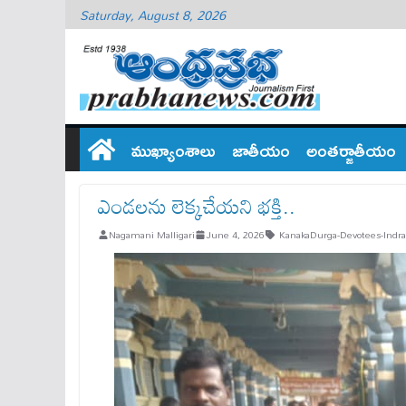
Saturday, August 8, 2026
ముఖ్యాంశాలు
జాతీయం
అంతర్జాతీయం
ఎండలను లెక్కచేయని భక్తి..
Nagamani Malligari
June 4, 2026
KanakaDurga-Devotees-Indr