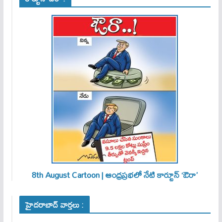
8th August Cartoon | ఆంధ్రప్రభలో నేటి కార్టూన్ ‘ఔరా’
హైదరాబాద్ వార్తలు :