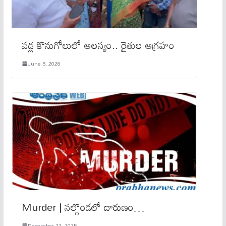
వడ్ల కొనుగోలులో ఆలస్యం.. రైతుల ఆగ్రహం
June 5, 2026
Murder | నల్గొండలో దారుణం…
December 22, 2025