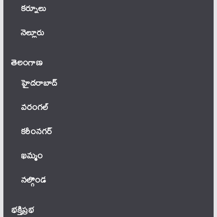
కర్నూలు
నెల్లూరు
తెలంగాణ‌
హైదరాబాద్
వ‌రంగ‌ల్
కరీంనగర్
ఖ‌మ్మం
నల్గొండ
భక్తిప్రభ