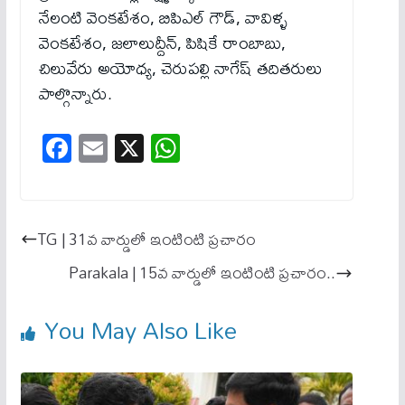
నేలంటి వెంకటేశం, బిపిఎల్ గౌడ్, వావిళ్ళ
వెంకటేశం, జలాలుద్దీన్, పిషికే రాంబాబు,
చిలువేరు అయోధ్య, చెరుపల్లి నాగేష్ తదితరులు
పాల్గొన్నారు.
Fa
E
X
W
ce
m
ha
bo
ail
ts
ok
A
TG | 31వ వార్డులో ఇంటింటి ప్రచారం
pp
Parakala | 15వ వార్డులో ఇంటింటి ప్రచారం..
You May Also Like