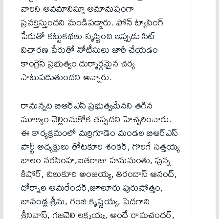
వారిని అవమానిస్తూ అమానుషంగా
ప్రవర్తిస్తుందని మండిపడ్డారు. ఫోన్ ట్యాపింగ్
పేరుతో కట్టుకథలు సృష్టించి ఇప్పుడు సిట్
విచారణ పేరుతో నోటీసులు జారీ చేయడం
కాంగ్రెస్ ప్రభుత్వం దుర్మార్గమైన చర్య
పాటుపడుతుందని అన్నారు.
రానున్నది బిఆర్ఎస్ ప్రభుత్వమేనని తగిన
మూల్యం చెల్లించుకోక తప్పదని హెచ్చరించారు.
ఈ కార్యక్రమంలో మర్రిగూడెం మండల బిఆర్ఎస్
పార్టీ అధ్యక్షులు తోటకూరి శంకర్, గొరిగే సత్తయ్య
బాలం నరసింహ,ఐతరాజు హనుమంతు, పున్న
కిషోర్, చిలుకూరి అంజయ్య, తిరందాస్ ఆనంద్,
దోర్నాల అమరేందర్,జూలూరు పురుషోత్తం,
బావండ్ల శ్రీను, గంజి కృష్ణయ్య, పెదగాని
శ్రీనివాస్, గజవెల్లి లక్ష్మయ్య, అందే రామచందర్,