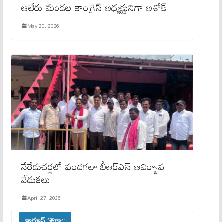
ఆలేరు మండల కాంగ్రెస్ అధ్యక్షునిగా అశోక్
May 20, 2026
నేరేడుచర్లలో పండగలా బీఆర్ఎస్ ఆవిర్భావ
వేడుకలు
April 27, 2026
కార్టూన్ ‘ఔరా’: