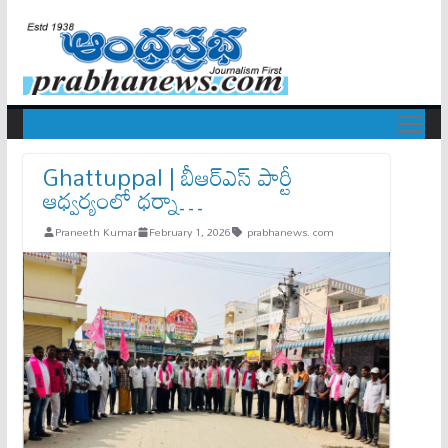
Ghattuppal | బీఆర్ఎస్ పార్టీ
ఆధ్వర్యంలో ధర్నా…
Praneeth Kumar
February 1, 2026
prabhanews. com