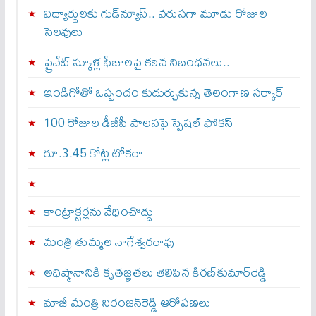
విద్యార్థులకు గుడ్‌న్యూస్.. వరుసగా మూడు రోజుల
సెలవులు
ప్రైవేట్ స్కూళ్ల ఫీజులపై కఠిన నిబంధనలు..
ఇండిగోతో ఒప్పందం కుదుర్చుకున్న తెలంగాణ స‌ర్కార్
100 రోజుల డీజీపీ పాలనపై స్పెషల్ ఫోకస్
రూ.3.45 కోట్ల టోకరా
కాంట్రాక్టర్లను వేధించొద్దు
మంత్రి తుమ్మల నాగేశ్వరరావు
అధిష్ఠానానికి కృతజ్ఞతలు తెలిపిన కిరణ్‌కుమార్‌రెడ్డి
మాజీ మంత్రి నిరంజన్‌రెడ్డి ఆరోపణలు