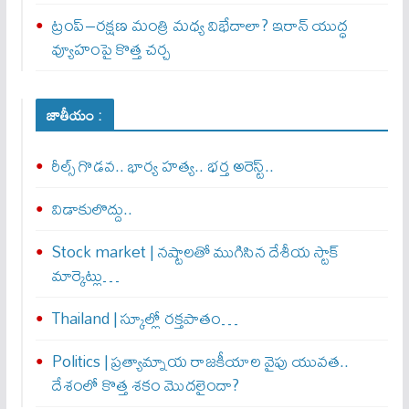
ట్రంప్–రక్షణ మంత్రి మధ్య విభేదాలా? ఇరాన్ యుద్ధ
వ్యూహంపై కొత్త చర్చ
జాతీయం :
రీల్స్ గొడవ.. భార్య హత్య.. భర్త అరెస్ట్..
విడాకులొద్దు..
Stock market | నష్టాలతో ముగిసిన దేశీయ స్టాక్
మార్కెట్లు…
Thailand | స్కూల్లో రక్తపాతం…
Politics | ప్రత్యామ్నాయ రాజకీయాల వైపు యువత..
దేశంలో కొత్త శకం మొదలైందా?