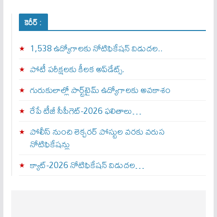
కెరీర్ :
1,538 ఉద్యోగాలకు నోటిఫికేషన్ విడుదల..
పోటీ పరీక్షలకు కీలక అప్‌డేట్స్.
గురుకులాల్లో పార్ట్‌టైమ్ ఉద్యోగాలకు అవకాశం
రేపే టీజీ సీపీగెట్‌-2026 ఫలితాలు…
పోలీస్ నుంచి లెక్చరర్ పోస్టుల వరకు వరుస
నోటిఫికేషన్లు
క్యాట్-2026 నోటిఫికేషన్ విడుదల…