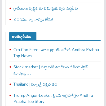
గ్రామీణాభివృద్ధికి కూటమి ప్రభుత్వం పెద్దపీట
భవనమున్నా భాగ్యం లేదు!
అంతర్జాతీయం :
Cm-Cbn-Fired : మాది బ్రాండ్ ఇమేజ్ Andhra Prabha
Top News
Stock market | నష్టాలతో ముగిసిన దేశీయ స్టాక్
మార్కెట్లు…
Thailand | స్కూల్లో రక్తపాతం…
Trump-Anger-Leaks : ట్రంప్ ఆగ్ర‌హోగ్రం Andhra
Prabha Top Story