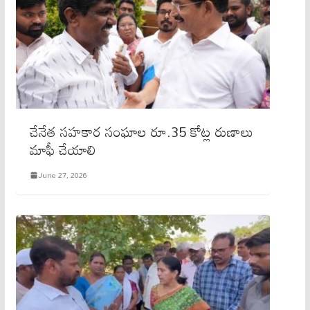
చేనేత సహకార సంఘాల రూ.35 కోట్ల రుణాలు
మాఫీ చేయాలి
June 27, 2026