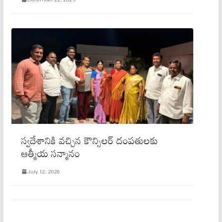
స్వదేశానికి వచ్చిన కౌన్సిలర్ దంపతులకు
ఆత్మీయ సన్మానం
July 12, 2026