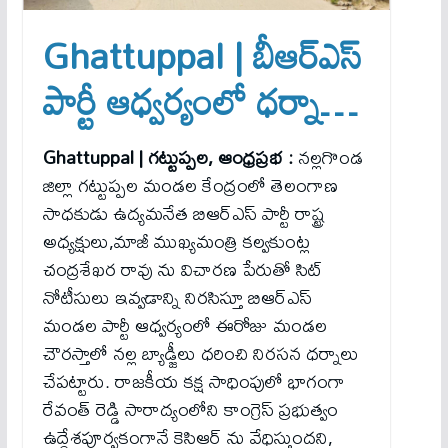
Ghattuppal | బీఆర్ఎస్
పార్టీ ఆధ్వర్యంలో ధర్నా…
Ghattuppal | గట్టుప్పల, ఆంధ్రప్రభ :
నల్లగొండ
జిల్లా గట్టుప్పల మండల కేంద్రంలో తెలంగాణ
సాధకుడు ఉద్యమనేత బిఆర్ఎస్ పార్టీ రాష్ట్ర
అధ్యక్షులు,మాజీ ముఖ్యమంత్రి కల్వకుంట్ల
చంద్రశేఖర రావు ను విచారణ పేరుతో సిట్
నోటీసులు ఇవ్వడాన్ని నిరసిస్తూ బిఆర్ఎస్
మండల పార్టీ ఆధ్వర్యంలో ఈరోజు మండల
చౌరస్తాలో నల్ల బ్యాడ్జీలు ధరించి నిరసన ధర్నాలు
చేపట్టారు. రాజకీయ కక్ష సాధింపులో భాగంగా
రేవంత్ రెడ్డి సారాద్యంలోని కాంగ్రెస్ ప్రభుత్వం
ఉద్దేశపూర్వకంగానే కెసిఆర్ ను వేధిస్తుందని,