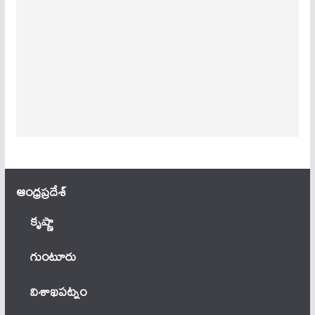
ఆంధ్ర‌ప్ర‌దేశ్
కృష్ణా
గుంటూరు
విశాఖపట్నం