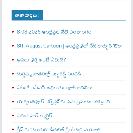
తాజా వార్తలు :
8-08-2026 ఆంధ్రప్రభ నేటి పంచాంగం
8th August Cartoon | ఆంధ్రప్రభలో నేటి కార్టూన్ ‘ఔరా’
అసలు భక్తి అంటే ఏమిటి?
దుర్గమ్మ జాతరల్లో జగ్గారెడ్డి సందడి..
ఏపీలో ఐఏఎస్ అధికారుల భారీ బదిలీలు
యశ్వంతపూర్ ఎక్స్‌ప్రెస్‌కు పెను ప్రమాదం తప్పింది
పేరుకే హెడ్ క్వార్టర్..
గ్రీన్ గుంటూరుకు డిజిటల్ క్రియేటర్ల చేయూత