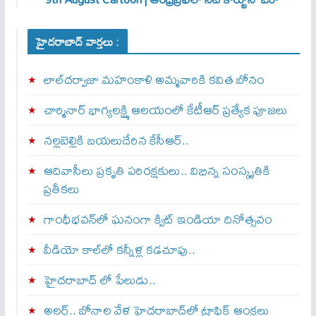
హైదరాబాద్ వార్తలు :
లాల్‌దర్వాజా మహంకాళి అమ్మవారికి కవిత బోనం
చార్మినార్‌ భాగ్యలక్ష్మి ఆలయంలో కేటీఆర్ ప్రత్యేక పూజలు
నల్లబెల్లికి బయలుదేరిన కేసీఆర్‌..
ఆదివాసీలు ప్రకృతి పరిరక్షకులు.. విభిన్న సంస్కృతికి
ప్రతీకలు
గాంధీభవన్‌లో ఘనంగా క్విట్‌ ఇండియా దినోత్సవం
వీడియో కాల్‌లో కన్నీళ్ల కడచూపు..
హైదరాబాద్ లో పేలుడు..
అలర్ట్‌.. బోనాల వేళ హైదరాబాద్‌లో ట్రాఫిక్‌ ఆంక్షలు