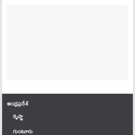
ఆంధ్ర‌ప్ర‌దేశ్
కృష్ణా
గుంటూరు