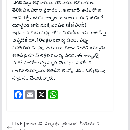
చెందినట్లు అధికారులు తెలిపారు. అధికారులు
తెలిపిన వివరాల ప్రకారం .. ఇచాబార్‌ అడవిలో ని
లతేహార్లో ఎదురుకాల్పులు జరిగాయి. ఈ ఘటనలో
ఝార్ఖండ్ జాన్ ముక్తి పరిషత్ (జేజేఎంపీ)
అగ్రనాయకుడు పప్పు లోహ్రా మరణించాడు. అతడిపై
ఇప్పటికే రూ.10లక్షల రివార్డు ఉంది. పప్పు
సహాయకుడు ప్రభాత్ గుంజు కూడా హతమయ్యాడు.
అతడిపై రూ.5 లక్షల రివార్డు ఉంది. ఈ కాల్పుల్లో
మరో మావోయిస్టు మృతి చెంద‌గా, మ‌రోరికి
గాయాలయ్యాయి. అతడిని అరెస్టు చేసి.. ఒక రైఫిల్ను
స్వాధీనం చేసుకున్నారు.
Fa
E
X
W
ce
m
ha
bo
ail
ts
ok
A
LIVE | బిఆర్ఎస్ వర్కింగ్ ప్రెసిడెంట్ మీడియా స