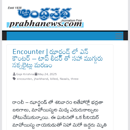
Encounter | ఝార్ఖండ్ లో ఎన్
కౌంట‌ర్ – టాప్ లీడ‌ర్ తో స‌హా ముగ్గురు
న‌క్స‌లైట్లు మ‌ర‌ణం
Gopi Krishna
May 24, 2025
encounter
,
jharkhand
,
killed
,
Naxals
,
three
రాంచీ – ఝార్ఖండ్ లో శనివారం లతేహార్లో భద్రతా
బలగాలు, మావోయిస్టుల మధ్య ఎదురుకాల్పులు
చోటుచేసుకున్నాయి. ఈ ఘటనలో ఒక సీనియర్
మావోయిస్టు నాయకుడుతో స‌హా మ‌రో ఇద్ద‌రు మృతి