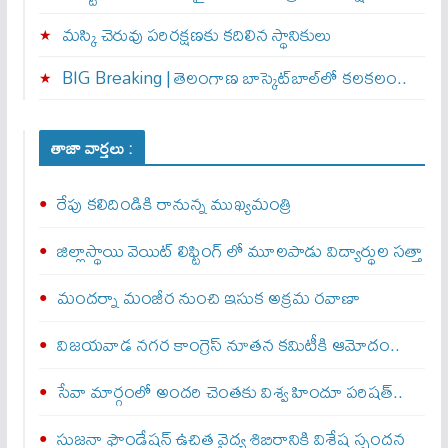
మస్కి చెరువు పరిరక్షణకు కదిలిన స్థానికులు
BIG Breaking | తెలంగాణ బాస్కెట్‌బాల్‌లో కలకలం..
తాజా వార్తలు :
రేపు కలిదిండికి రానున్న ముఖ్యమంత్రి
జిల్లాస్థాయి వెయిట్ లిఫ్టింగ్ లో మూలపాడు విద్యార్థుల సత్తా
మందర్నా మంజీర నుంచి ఇసుక అక్రమ రవాణా
విజయవాడ నగర కాంగ్రెస్ నూతన కమిటీకి ఆమోదం..
సేవా మార్గంలో అందరి చెంతకు విశ్వ హిందూ పరిషత్..
సుజనా ఫౌండేషన్ ఉచిత వైద్య శిబిరానికి విశేష స్పందన