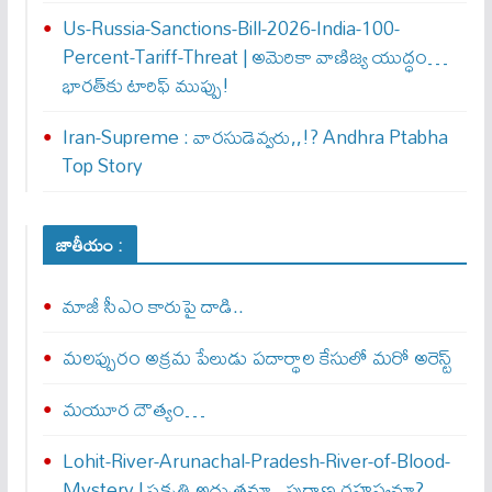
Us-Russia-Sanctions-Bill-2026-India-100-
Percent-Tariff-Threat | అమెరికా వాణిజ్య యుద్ధం…
భారత్‌కు టారిఫ్ ముప్పు!
Iran-Supreme : వార‌సుడెవ్వ‌రు,,!? Andhra Ptabha
Top Story
జాతీయం :
మాజీ సీఎం కారుపై దాడి..
మలప్పురం అక్రమ పేలుడు పదార్థాల కేసులో మరో అరెస్ట్‌
మయూర దౌత్యం…
Lohit-River-Arunachal-Pradesh-River-of-Blood-
Mystery | ప్రకృతి అద్భుతమా.. పురాణ రహస్యమా?