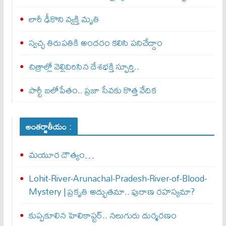
లారీ ఢీకొని వ్యక్తి మృతి
స్వచ్ఛ తిరుపతికి అందరం కలిసి పనిచేద్దాం
చిత్రాల్లో వెల్లివిరిసిన దేశభక్తి స్ఫూర్తి..
పార్టీ బలోపేతం.. ప్రజా సేవకు కొత్త వేదిక
అంతర్జాతీయం :
మయూర దౌత్యం…
Lohit-River-Arunachal-Pradesh-River-of-Blood-
Mystery | ప్రకృతి అద్భుతమా.. పురాణ రహస్యమా?
కుప్పకూలిన హెలికాప్టర్‌.. నలుగురు దుర్మరణం