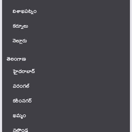
విశాఖపట్నం
కర్నూలు
నెల్లూరు
తెలంగాణ‌
హైదరాబాద్
వ‌రంగ‌ల్
కరీంనగర్
ఖ‌మ్మం
నల్గొండ