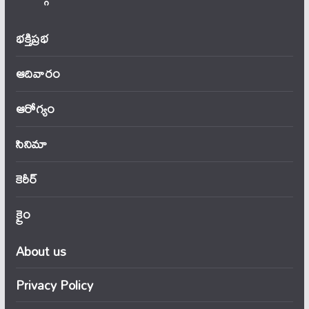
భక్తిప్రభ
ఆదివారం
ఆరోగ్యం
సినిమా
కెరీర్
క్రైం
About us
Privacy Policy