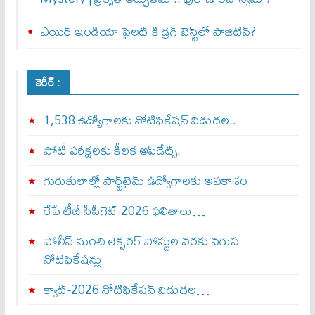
ఎయిర్‌ ఇండియా పైలట్‌ కి డ్రగ్‌ టెస్ట్‌లో పాజిటివ్‌?
కెరీర్ :
1,538 ఉద్యోగాలకు నోటిఫికేషన్ విడుదల..
పోటీ పరీక్షలకు కీలక అప్‌డేట్స్.
గురుకులాల్లో పార్ట్‌టైమ్ ఉద్యోగాలకు అవకాశం
రేపే టీజీ సీపీగెట్‌-2026 ఫలితాలు…
పోలీస్ నుంచి లెక్చరర్ పోస్టుల వరకు వరుస
నోటిఫికేషన్లు
క్యాట్-2026 నోటిఫికేషన్ విడుదల…